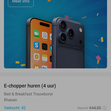
Meer info
favorite_border
E-chopper huren (4 uur)
44%
Bed & Breakfast Trouwborst
Rhenen
Verkocht: 42
€44
,50
Regulier