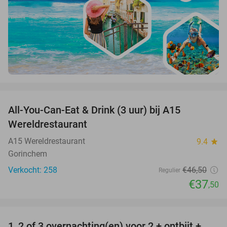
favorite_border
All-You-Can-Eat & Drink (3 uur) bij A15
19%
Wereldrestaurant
A15 Wereldrestaurant
9.4
star
Gorinchem
Verkocht: 258
€46
,50
Regulier
€37
,50
favorite_border
1, 2 of 3 overnachting(en) voor 2 + ontbijt +