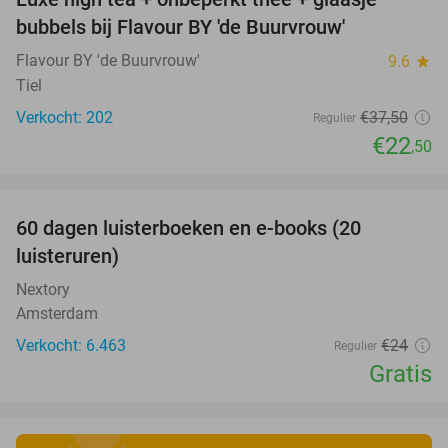
40%
bubbels bij Flavour BY 'de Buurvrouw'
Flavour BY 'de Buurvrouw'
9.6
star
Tiel
Verkocht: 202
€37
,50
Regulier
€22
,50
favorite_border
100%
60 dagen luisterboeken en e-books (20
luisteruren)
Nextory
Amsterdam
Verkocht: 6.463
€24
Regulier
Gratis