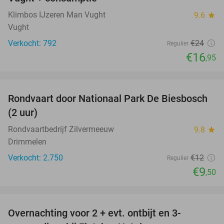
Klimbos IJzeren Man Vught
9.6
star
Vught
Verkocht: 792
€24
Regulier
€16
,95
favorite_border
Rondvaart door Nationaal Park De Biesbosch
21%
(2 uur)
Rondvaartbedrijf Zilvermeeuw
9.8
star
Drimmelen
Verkocht: 2.750
€12
Regulier
€9
,50
favorite_border
Overnachting voor 2 + evt. ontbijt en 3-