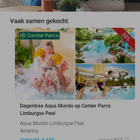
Vaak samen gekocht
33%
favorite_border
Dagentree Aqua Mundo op Center Parcs
Limburgse Peel
Aqua Mundo Limburgse Peel
America
Verkocht: 6.646
€12
Regulier