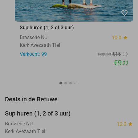
favorite_border
Sup huren (1, 2 of 3 uur)
Brasserie NU
10.0
star
Kerk Avezaath Tiel
Verkocht: 99
€15
Regulier
€9
,90
favorite_border
Deals in de Betuwe
Sup huren (1, 2 of 3 uur)
34%
Brasserie NU
10.0
star
Kerk Avezaath Tiel