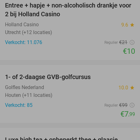
Entree + hapje + non-alcoholisch drankje voor
52%
2 bij Holland Casino
Holland Casino
9.6
star
Utrecht (+12 locaties)
Verkocht: 11.076
€21
Regulier
€10
favorite_border
1- of 2-daagse GVB-golfcursus
92%
Golfles Nederland
10.0
star
Houten (+11 locaties)
Verkocht: 85
€99
Regulier
€7
,99
favorite_border
Luxe high tea + onbeperkt thee + glaasje