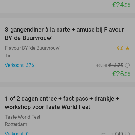
€24
,95
favorite_border
3-gangendiner à la carte + amuse bij Flavour
38%
BY 'de Buurvrouw'
Flavour BY 'de Buurvrouw'
9.6
star
Tiel
Verkocht: 376
€43
,75
Regulier
€26
,95
favorite_border
1 of 2 dagen entree + fast pass + drankje +
56%
NEW
workshop voor Taste World Fest
TODAY
Taste World Fest
Rotterdam
Verkocht: 0
€40
Regulier