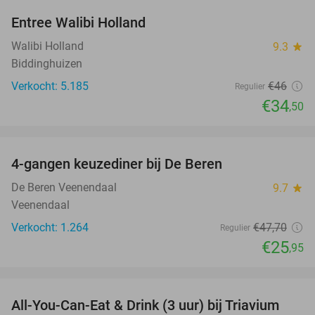
Entree Walibi Holland
25%
Walibi Holland
9.3
star
Biddinghuizen
Verkocht: 5.185
€46
Regulier
€34
,50
favorite_border
4-gangen keuzediner bij De Beren
46%
De Beren Veenendaal
9.7
star
Veenendaal
Verkocht: 1.264
€47
,70
Regulier
€25
,95
favorite_border
All-You-Can-Eat & Drink (3 uur) bij Triavium
21%