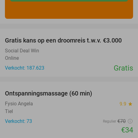
favorite_border
Gratis kans op een droomreis t.w.v. €3.000
Social Deal Win
Online
Gratis
Verkocht: 187.623
favorite_border
Ontspanningsmassage (60 min)
51%
Fysio Angela
9.9
star
Tiel
Verkocht: 73
€70
Regulier
€34