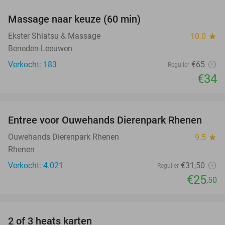
Massage naar keuze (60 min)
48%
Ekster Shiatsu & Massage
10.0
star
Beneden-Leeuwen
Verkocht: 183
€65
Regulier
€34
favorite_border
Entree voor Ouwehands Dierenpark Rhenen
19%
Ouwehands Dierenpark Rhenen
9.5
star
Rhenen
Verkocht: 4.021
€31
,50
Regulier
€25
,50
favorite_border
2 of 3 heats karten
29%