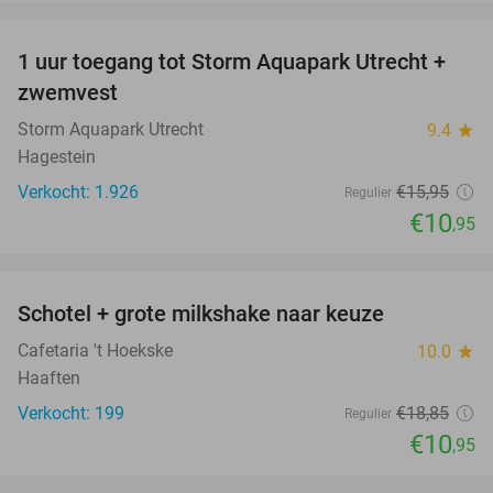
favorite_border
1 uur toegang tot Storm Aquapark Utrecht +
31%
zwemvest
Storm Aquapark Utrecht
9.4
star
Hagestein
Verkocht: 1.926
€15
,95
Regulier
€10
,95
favorite_border
Schotel + grote milkshake naar keuze
42%
Cafetaria 't Hoekske
10.0
star
Haaften
Verkocht: 199
€18
,85
Regulier
€10
,95
favorite_border