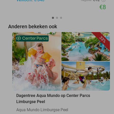
€8
Anderen bekeken ook
33%
favorite_border
Dagentree Aqua Mundo op Center Parcs
Limburgse Peel
Aqua Mundo Limburgse Peel