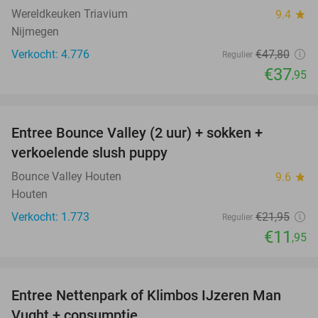
Wereldkeuken Triavium
9.4
star
Nijmegen
Verkocht: 4.776
€47
,80
Regulier
€37
,95
favorite_border
Entree Bounce Valley (2 uur) + sokken +
46%
verkoelende slush puppy
Bounce Valley Houten
9.6
star
Houten
Verkocht: 1.773
€21
,95
Regulier
€11
,95
favorite_border
Entree Nettenpark of Klimbos IJzeren Man
29%
Vught + consumptie