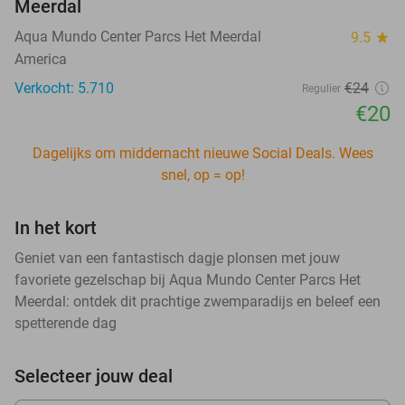
Meerdal
Aqua Mundo Center Parcs Het Meerdal
9.5
star
America
Verkocht: 5.710
€24
Regulier
€20
Dagelijks om middernacht nieuwe Social Deals. Wees
snel, op = op!
In het kort
Geniet van een fantastisch dagje plonsen met jouw
favoriete gezelschap bij Aqua Mundo Center Parcs Het
Meerdal: ontdek dit prachtige zwemparadijs en beleef een
spetterende dag
Selecteer jouw deal