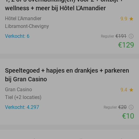
32%
NEW
wellness + meer bij Hôtel L'Amandier
TODAY
Hôtel L'Amandier
9.9
star
Libramont-Chevigny
Verkocht: 6
€191
Regulier
€129
favorite_border
Speeltegoed + hapjes en drankjes + parkeren
50%
bij Gran Casino
Gran Casino
9.4
star
Tiel (+2 locaties)
Verkocht: 4.297
€20
Regulier
€10
favorite_border