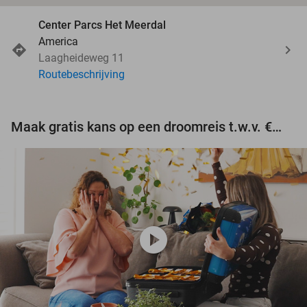
Center Parcs Het Meerdal
America
Laagheideweg 11
Routebeschrijving
Maak gratis kans op een droomreis t.w.v. €3.000!
play_circle