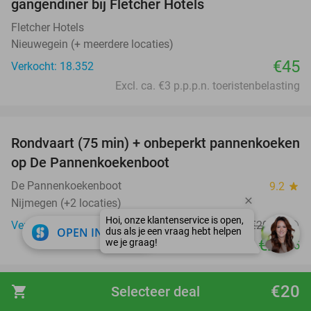
gangendiner bij Fletcher Hotels
Fletcher Hotels
Nieuwegein (+ meerdere locaties)
€45
Verkocht: 18.352
Excl. ca. €3 p.p.p.n. toeristenbelasting
favorite_border
Rondvaart (75 min) + onbeperkt pannenkoeken
30%
op De Pannenkoekenboot
De Pannenkoekenboot
9.2
star
Nijmegen (+2 locaties)
Verkocht: 4.646
€29
,50
Regulier
close
OPEN IN APP
€20
,75
favorite_border
€20
shopping_cart
Selecteer deal
100%
75 dagen gratis luisterboeken en e-books