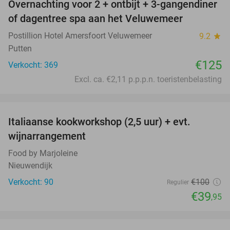
Overnachting voor 2 + ontbijt + 3-gangendiner
of dagentree spa aan het Veluwemeer
Postillion Hotel Amersfoort Veluwemeer
9.2
star
Putten
€125
Verkocht: 369
Excl. ca. €2,11 p.p.p.n. toeristenbelasting
favorite_border
Italiaanse kookworkshop (2,5 uur) + evt.
60%
wijnarrangement
Food by Marjoleine
Nieuwendijk
Verkocht: 90
€100
Regulier
€39
,95
favorite_border