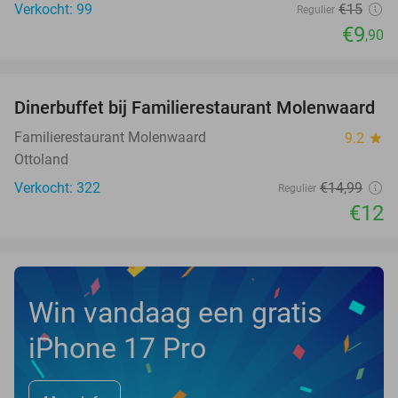
Verkocht: 99
€15
Regulier
€9
,90
favorite_border
Dinerbuffet bij Familierestaurant Molenwaard
20%
Familierestaurant Molenwaard
9.2
star
Ottoland
Verkocht: 322
€14
,99
Regulier
€12
Win vandaag een gratis
iPhone 17 Pro