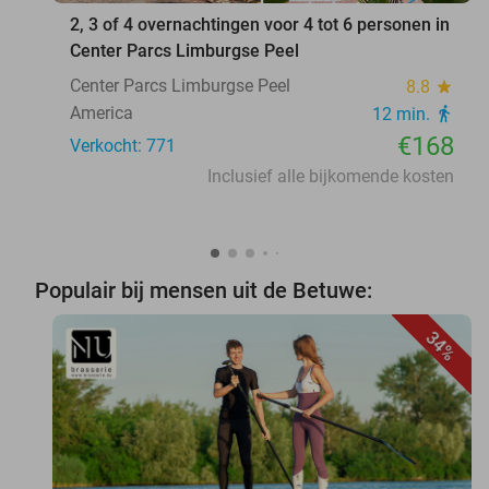
2, 3 of 4 overnachtingen voor 4 tot 6 personen in
Center Parcs Limburgse Peel
Center Parcs Limburgse Peel
8.8
star
America
12 min.
directions_walk
€168
Verkocht: 771
Inclusief alle bijkomende kosten
Populair bij mensen uit de Betuwe:
34%