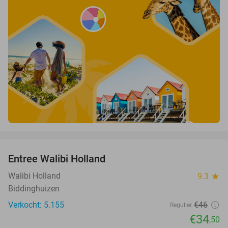
favorite_border
Entree Walibi Holland
25%
Walibi Holland
9.3
star
Biddinghuizen
Verkocht: 5.155
€46
Regulier
€34
,50