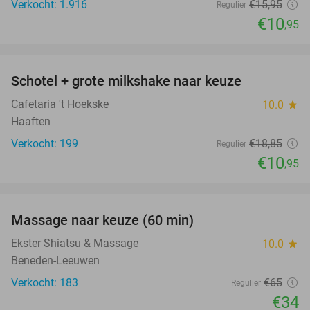
Verkocht: 1.916
€15
,95
Regulier
€10
,95
favorite_border
Schotel + grote milkshake naar keuze
42%
Cafetaria 't Hoekske
10.0
star
Haaften
Verkocht: 199
€18
,85
Regulier
€10
,95
favorite_border
Massage naar keuze (60 min)
48%
Ekster Shiatsu & Massage
10.0
star
Beneden-Leeuwen
Verkocht: 183
€65
Regulier
€34