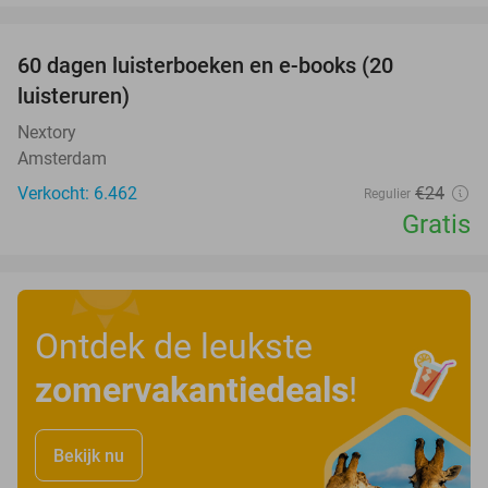
favorite_border
100%
60 dagen luisterboeken en e-books (20
luisteruren)
Nextory
Amsterdam
Verkocht: 6.462
€24
Regulier
Gratis
Ontdek de leukste
zomervakantiedeals
!
Bekijk nu