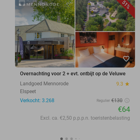
51%
favorite_border
Overnachting voor 2 + evt. ontbijt op de Veluwe
Landgoed Mennorode
9.3
star
Elspeet
Verkocht: 3.268
€130
Regulier
€64
Excl. ca. €2,50 p.p.p.n. toeristenbelasting