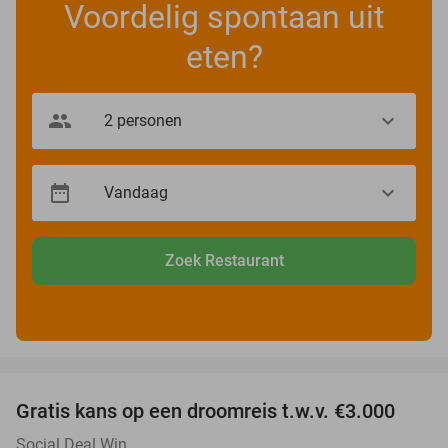
Voordelig spontaan uit
eten?
Zoek Restaurant
favorite_border
Gratis kans op een droomreis t.w.v. €3.000
Social Deal Win