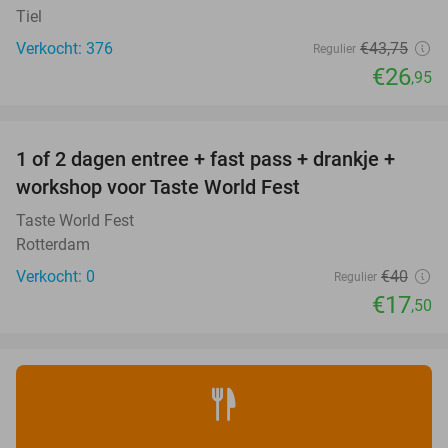
Tiel
Verkocht: 376
€43
,75
Regulier
€26
,95
favorite_border
1 of 2 dagen entree + fast pass + drankje +
56%
NEW
workshop voor Taste World Fest
TODAY
Taste World Fest
Rotterdam
Verkocht: 0
€40
Regulier
€17
,50