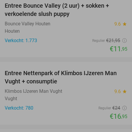
Entree Bounce Valley (2 uur) + sokken +
46%
verkoelende slush puppy
Bounce Valley Houten
9.6
star
Houten
Verkocht: 1.773
€21
,95
Regulier
€11
,95
favorite_border
Entree Nettenpark of Klimbos IJzeren Man
29%
Vught + consumptie
Klimbos IJzeren Man Vught
9.6
star
Vught
Verkocht: 780
€24
Regulier
€16
,95
favorite_border