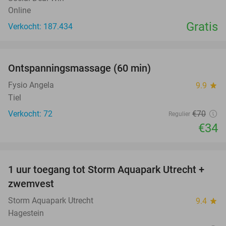
Online
Gratis
Verkocht: 187.434
favorite_border
Ontspanningsmassage (60 min)
51%
Fysio Angela
9.9
star
Tiel
Verkocht: 72
€70
Regulier
€34
favorite_border
1 uur toegang tot Storm Aquapark Utrecht +
31%
zwemvest
Storm Aquapark Utrecht
9.4
star
Hagestein