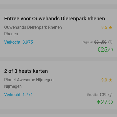
favorite_border
Entree voor Ouwehands Dierenpark Rhenen
19%
Ouwehands Dierenpark Rhenen
9.5
star
Rhenen
Verkocht: 3.975
€31
,50
Regulier
€25
,50
favorite_border
2 of 3 heats karten
29%
Planet Awesome Nijmegen
9.0
star
Nijmegen
Verkocht: 1.771
€39
Regulier
€27
,50