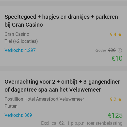
favorite_border
Speeltegoed + hapjes en drankjes + parkeren
50%
bij Gran Casino
Gran Casino
9.4
star
Tiel (+2 locaties)
Verkocht: 4.297
€20
Regulier
€10
favorite_border
Overnachting voor 2 + ontbijt + 3-gangendiner
of dagentree spa aan het Veluwemeer
Postillion Hotel Amersfoort Veluwemeer
9.2
star
Putten
€125
Verkocht: 369
Excl. ca. €2,11 p.p.p.n. toeristenbelasting