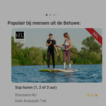
Populair bij mensen uit de Betuwe:
34%
favorite_border
Sup huren (1, 2 of 3 uur)
Brasserie NU
10.0
star
Kerk Avezaath Tiel