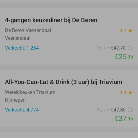
favorite_border
4-gangen keuzediner bij De Beren
46%
De Beren Veenendaal
9.7
star
Veenendaal
Verkocht: 1.264
€47
,70
Regulier
€25
,95
favorite_border
All-You-Can-Eat & Drink (3 uur) bij Triavium
21%
Wereldkeuken Triavium
9.4
star
Nijmegen
Verkocht: 4.774
€47
,80
Regulier
€37
,95
favorite_border