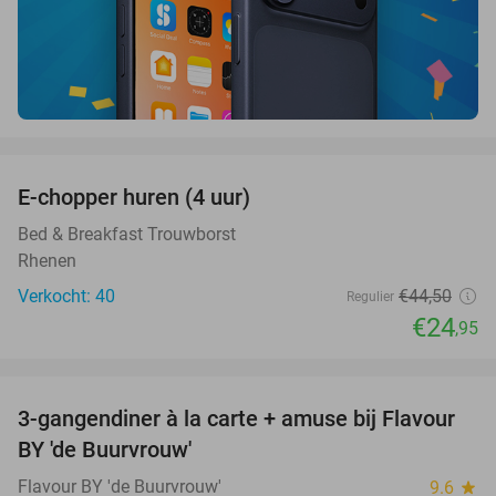
favorite_border
E-chopper huren (4 uur)
44%
Bed & Breakfast Trouwborst
Rhenen
Verkocht: 40
€44
,50
Regulier
€24
,95
favorite_border
3-gangendiner à la carte + amuse bij Flavour
38%
BY 'de Buurvrouw'
Flavour BY 'de Buurvrouw'
9.6
star