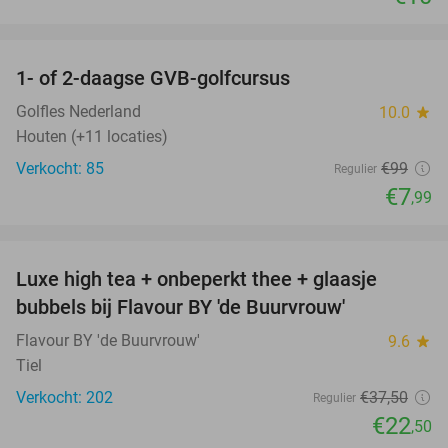
favorite_border
1- of 2-daagse GVB-golfcursus
92%
Golfles Nederland
10.0
star
Houten (+11 locaties)
Verkocht: 85
€99
Regulier
€7
,99
favorite_border
Luxe high tea + onbeperkt thee + glaasje
40%
bubbels bij Flavour BY 'de Buurvrouw'
Flavour BY 'de Buurvrouw'
9.6
star
Tiel
Verkocht: 202
€37
,50
Regulier
€22
,50