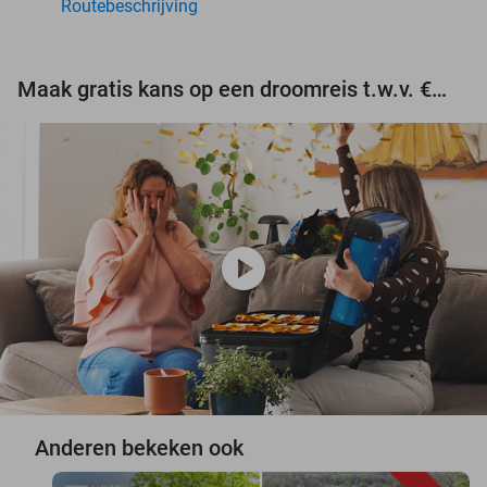
Routebeschrijving
Maak gratis kans op een droomreis t.w.v. €3.000!
play_circle
Anderen bekeken ook