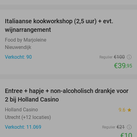
favorite_border
Italiaanse kookworkshop (2,5 uur) + evt.
60%
wijnarrangement
Food by Marjoleine
Nieuwendijk
Verkocht: 90
€100
Regulier
€39
,95
favorite_border
Entree + hapje + non-alcoholisch drankje voor
52%
2 bij Holland Casino
Holland Casino
9.6
star
Utrecht (+12 locaties)
Verkocht: 11.069
€21
Regulier
€10