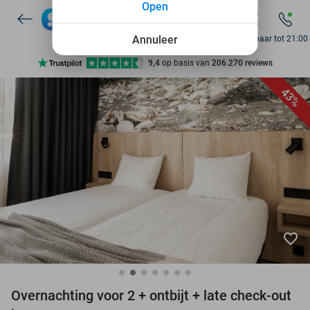
Open
7 dagen per week beschikbaar
10+ miljoen leden
Annuleer
Bereikbaar tot 21:00
9,4
op basis van
206.270 reviews
Ontdek 15.000+ deals
43%
7 dagen per week beschikbaar
10+ miljoen leden
favorite_border
Overnachting voor 2 + ontbijt + late check-out