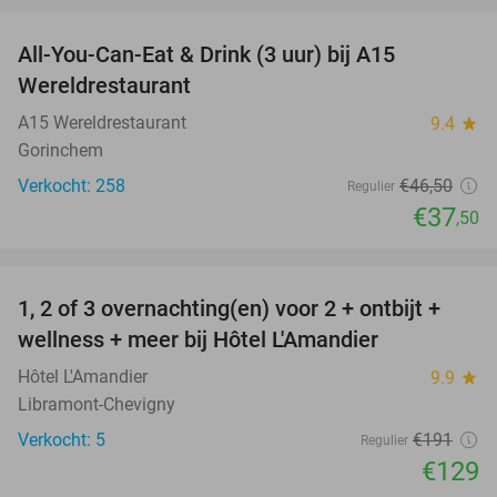
All-You-Can-Eat & Drink (3 uur) bij A15
19%
Wereldrestaurant
A15 Wereldrestaurant
9.4
star
Gorinchem
Verkocht: 258
€46
,50
Regulier
€37
,50
favorite_border
1, 2 of 3 overnachting(en) voor 2 + ontbijt +
32%
NEW
wellness + meer bij Hôtel L'Amandier
TODAY
Hôtel L'Amandier
9.9
star
Libramont-Chevigny
Verkocht: 5
€191
Regulier
€129