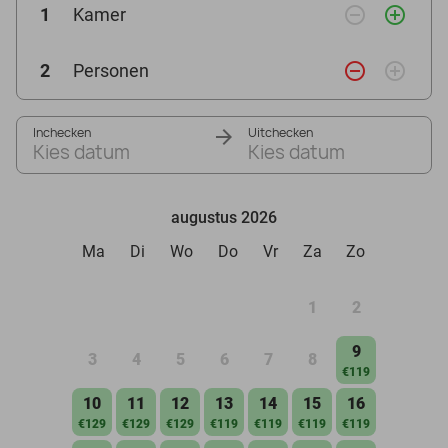
remove_circle_outline
add_circle_outline
1
Kamer
remove_circle_outline
add_circle_outline
2
Personen
Inchecken
Uitchecken
Kies datum
Kies datum
augustus 2026
Ma
Di
Wo
Do
Vr
Za
Zo
1
2
9
3
4
5
6
7
8
€119
10
11
12
13
14
15
16
€129
€129
€129
€119
€119
€119
€119