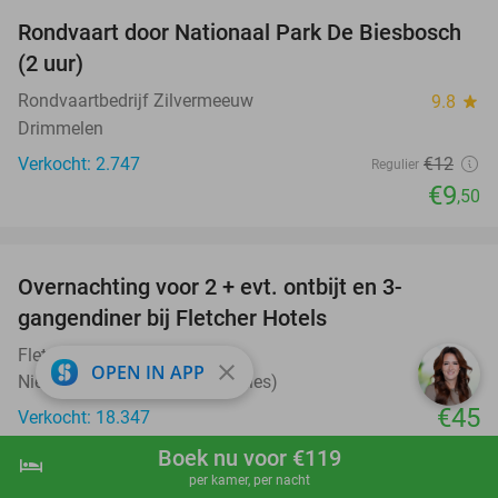
Rondvaart door Nationaal Park De Biesbosch
21%
(2 uur)
Rondvaartbedrijf Zilvermeeuw
9.8
star
Drimmelen
Verkocht: 2.747
€12
Regulier
€9
,50
favorite_border
Overnachting voor 2 + evt. ontbijt en 3-
gangendiner bij Fletcher Hotels
Fletcher Hotels
close
OPEN IN APP
Nieuwegein (+ meerdere locaties)
€45
Verkocht: 18.347
Excl. ca. €3 p.p.p.n. toeristenbelasting
Boek nu voor €119
hotel
shopping_cart
Boek nu
navigate_next
favorite_border
per kamer, per nacht