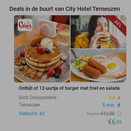
Deals in de buurt van City Hotel Terneuzen
44%
favorite_border
Ontbijt of 12-uurtje of burger met friet en salade
Gio’s Croissanterie
9.8
star
Terneuzen
5 min.
directions_walk
Verkocht: 42
€12
,50
Regulier
€6
,95