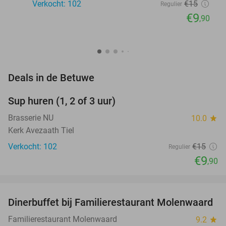
Verkocht: 102
€15
Regulier
€9
,90
favorite_border
Deals in de Betuwe
Sup huren (1, 2 of 3 uur)
34%
Brasserie NU
10.0
star
Kerk Avezaath Tiel
Verkocht: 102
€15
Regulier
€9
,90
favorite_border
Dinerbuffet bij Familierestaurant Molenwaard
20%
Familierestaurant Molenwaard
9.2
star