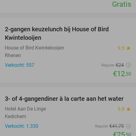
Gratis
favorite_border
2-gangen keuzelunch bij House of Bird
48%
Kwintelooijen
House of Bird Kwintelooijen
9.5
star
Rhenen
Verkocht: 557
€24
Regulier
€12
,50
favorite_border
3- of 4-gangendiner à la carte aan het water
39%
Hotel Aan De Linge
9.8
star
Kedichem
Verkocht: 1.330
€41
,75
Regulier
€25
,50