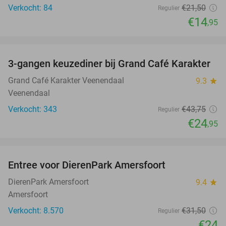
Verkocht: 84
€21
,50
Regulier
€14
,95
favorite_border
3-gangen keuzediner bij Grand Café Karakter
43%
Grand Café Karakter Veenendaal
9.3
star
Veenendaal
Verkocht: 343
€43
,75
Regulier
€24
,95
favorite_border
Entree voor DierenPark Amersfoort
24%
DierenPark Amersfoort
9.4
star
Amersfoort
Verkocht: 8.570
€31
,50
Regulier
€24