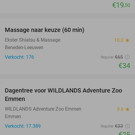
€19
,50
favorite_border
Massage naar keuze (60 min)
48%
Ekster Shiatsu & Massage
10.0
star
Beneden-Leeuwen
Verkocht: 176
€65
Regulier
€34
favorite_border
Dagentree voor WILDLANDS Adventure Zoo
24%
Emmen
WILDLANDS Adventure Zoo Emmen
9.6
star
Emmen
Verkocht: 17.389
€33
Regulier
€25