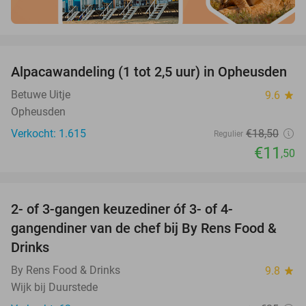
favorite_border
Alpacawandeling (1 tot 2,5 uur) in Opheusden
38%
Betuwe Uitje
9.6
star
Opheusden
Verkocht: 1.615
€18
,50
Regulier
€11
,50
favorite_border
2- of 3-gangen keuzediner óf 3- of 4-
29%
gangendiner van de chef bij By Rens Food &
Drinks
By Rens Food & Drinks
9.8
star
Wijk bij Duurstede