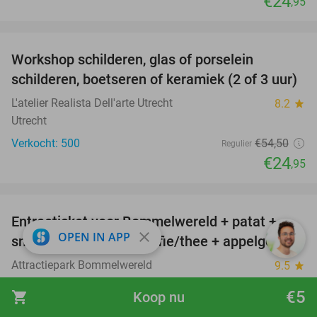
€24
,95
favorite_border
Workshop schilderen, glas of porselein
54%
schilderen, boetseren of keramiek (2 of 3 uur)
L'atelier Realista Dell'arte Utrecht
8.2
star
Utrecht
Verkocht: 500
€54
,50
Regulier
€24
,95
favorite_border
Entreeticket voor Bommelwereld + patat +
23%
close
OPEN IN APP
snack + frisdrank of koffie/thee + appelgebak
Attractiepark Bommelwereld
9.5
star
Groenlo
€5
shopping_cart
Koop nu
Verkocht: 34.260
€35
,50
Regulier