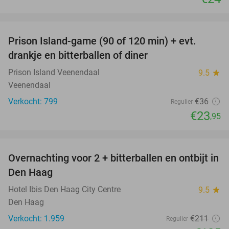
favorite_border
Prison Island-game (90 of 120 min) + evt.
33%
drankje en bitterballen of diner
Prison Island Veenendaal
9.5
star
Veenendaal
Verkocht: 799
€36
Regulier
€23
,95
favorite_border
Overnachting voor 2 + bitterballen en ontbijt in
41%
Den Haag
Hotel Ibis Den Haag City Centre
9.5
star
Den Haag
Verkocht: 1.959
€211
Regulier