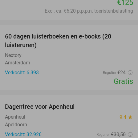
€125
Excl. ca. €6,20 p.p.p.n. toeristenbelasting
favorite_border
100%
60 dagen luisterboeken en e-books (20
luisteruren)
Nextory
Amsterdam
Verkocht: 6.393
€24
Regulier
Gratis
favorite_border
Dagentree voor Apenheul
36%
Apenheul
9.4
star
Apeldoorn
Verkocht: 32.926
€30
,50
Regulier