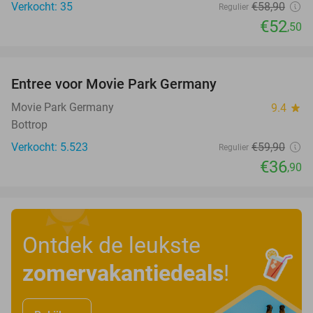
Verkocht: 35
€58
,90
Regulier
€52
,50
favorite_border
Entree voor Movie Park Germany
38%
Movie Park Germany
9.4
star
Bottrop
Verkocht: 5.523
€59
,90
Regulier
€36
,90
Ontdek de leukste
zomervakantiedeals
!