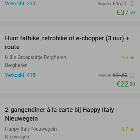
Verkocht: 230
€46
,50
Regulier
€37
,50
favorite_border
Huur fatbike, retrobike of e-chopper (3 uur) +
35%
route
Hill´s Groepsuitje Bergharen
9.8
star
Bergharen
Verkocht: 418
€34
,50
Regulier
€22
,50
favorite_border
2-gangendiner à la carte bij Happy Italy
35%
Nieuwegein
Happy Italy Nieuwegein
8.7
star
Nieuwegein