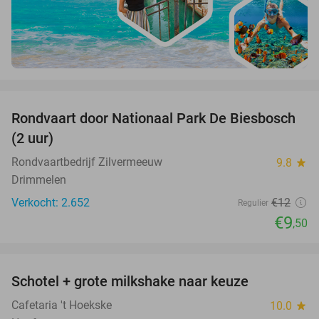
favorite_border
Rondvaart door Nationaal Park De Biesbosch
21%
(2 uur)
Rondvaartbedrijf Zilvermeeuw
9.8
star
Drimmelen
Verkocht: 2.652
€12
Regulier
€9
,50
favorite_border
Schotel + grote milkshake naar keuze
42%
Cafetaria 't Hoekske
10.0
star