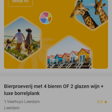
Bekijk nu
favorite_border
Bierproeverij met 4 bieren OF 2 glazen wijn +
30%
luxe borrelplank
't Veerhuys Leerdam
9.9
star
Leerdam