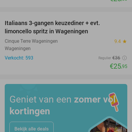
favorite_border
Italiaans 3-gangen keuzediner + evt.
28%
limoncello spritz in Wageningen
Cinque Terre Wageningen
9.4
star
Wageningen
Verkocht: 593
€36
Regulier
€25
,95
Geniet van een
zomer vol
kortingen
Bekijk alle deals