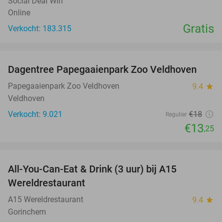
Social Deal Win
Online
Gratis
Verkocht: 183.315
favorite_border
Dagentree Papegaaienpark Zoo Veldhoven
26%
Papegaaienpark Zoo Veldhoven
9.4
star
Veldhoven
Verkocht: 9.021
€18
Regulier
€13
,25
favorite_border
All-You-Can-Eat & Drink (3 uur) bij A15
19%
Wereldrestaurant
A15 Wereldrestaurant
9.4
star
Gorinchem