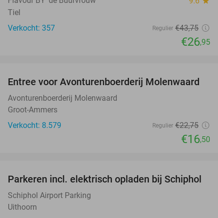
Flavour BY 'de Buurvrouw'
9.6
star
Tiel
Verkocht: 357
€43
,75
Regulier
€26
,95
favorite_border
Entree voor Avonturenboerderij Molenwaard
27%
Avonturenboerderij Molenwaard
Groot-Ammers
Verkocht: 8.579
€22
,75
Regulier
€16
,50
favorite_border
Parkeren incl. elektrisch opladen bij Schiphol
11%
Schiphol Airport Parking
Uithoorn