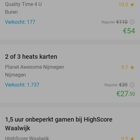
Quality Time 4 U
10.0
star
Buren
Verkocht: 177
€110
Regulier
€54
favorite_border
2 of 3 heats karten
29%
Planet Awesome Nijmegen
9.7
star
Nijmegen
Verkocht: 1.737
€39
Regulier
€27
,50
favorite_border
1,5 uur onbeperkt gamen bij HighScore
33%
NEW
Waalwijk
TODAY
HighScore Waalwijk
9.5
star