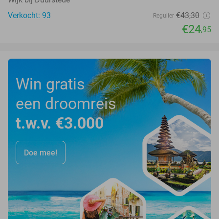
Verkocht: 93
€43
,30
Regulier
€24
,95
Win gratis
een droomreis
t.w.v. €3.000
Doe mee!