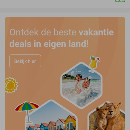
Ontdek de beste
vakantie
deals in eigen land
!
Bekijk hier