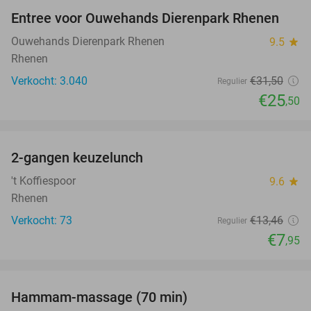
Entree voor Ouwehands Dierenpark Rhenen
19%
Ouwehands Dierenpark Rhenen
9.5
star
Rhenen
Verkocht: 3.040
€31
,50
Regulier
€25
,50
favorite_border
2-gangen keuzelunch
41%
NEW
TODAY
't Koffiespoor
9.6
star
Rhenen
Verkocht: 73
€13
,46
Regulier
€7
,95
favorite_border
Hammam-massage (70 min)
51%