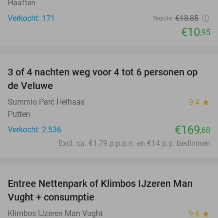
Haaften
Verkocht: 171
€18
,85
Regulier
€10
,95
favorite_border
3 of 4 nachten weg voor 4 tot 6 personen op
de Veluwe
Summio Parc Heihaas
9.4
star
Putten
€169
Verkocht: 2.536
,68
Excl. ca. €1,79 p.p.p.n. en €14 p.p. bedlinnen
favorite_border
Entree Nettenpark of Klimbos IJzeren Man
29%
Vught + consumptie
Klimbos IJzeren Man Vught
9.6
star