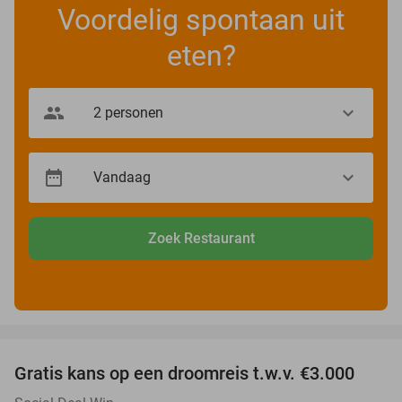
Voordelig spontaan uit
eten?
Zoek Restaurant
favorite_border
Gratis kans op een droomreis t.w.v. €3.000