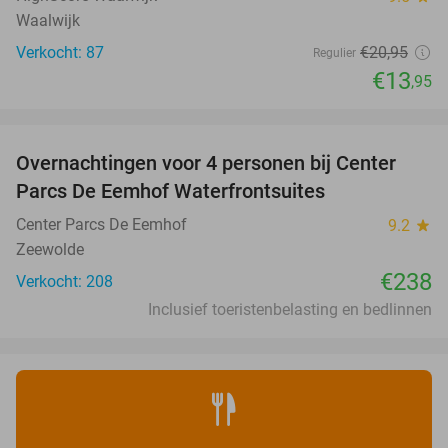
Waalwijk
Verkocht: 87
€20
,95
Regulier
€13
,95
favorite_border
Overnachtingen voor 4 personen bij Center
Parcs De Eemhof Waterfrontsuites
Center Parcs De Eemhof
9.2
star
Zeewolde
€238
Verkocht: 208
Inclusief toeristenbelasting en bedlinnen