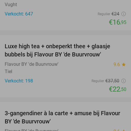
Vught
Verkocht: 647
€24
Regulier
€16
,95
favorite_border
Luxe high tea + onbeperkt thee + glaasje
40%
bubbels bij Flavour BY 'de Buurvrouw'
Flavour BY 'de Buurvrouw'
9.6
star
Tiel
Verkocht: 198
€37
,50
Regulier
€22
,50
favorite_border
3-gangendiner à la carte + amuse bij Flavour
38%
BY 'de Buurvrouw'