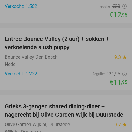
Verkocht: 1.562
€20
Regulier
€12
,95
favorite_border
Entree Bounce Valley (2 uur) + sokken +
46%
verkoelende slush puppy
Bounce Valley Den Bosch
9.3
star
Hedel
Verkocht: 1.222
€21
,95
Regulier
€11
,95
favorite_border
Grieks 3-gangen shared dining-diner +
42%
nagerecht bij Olive Garden Wijk bij Duurstede
Olive Garden Wijk bij Duurstede
9.7
star
Wijk bij Duurstede