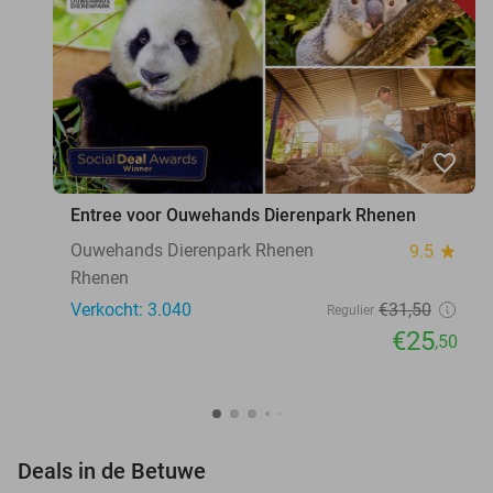
favorite_border
Entree voor Ouwehands Dierenpark Rhenen
Ouwehands Dierenpark Rhenen
9.5
star
Rhenen
Verkocht: 3.040
€31
,50
Regulier
€25
,50
favorite_border
Deals in de Betuwe