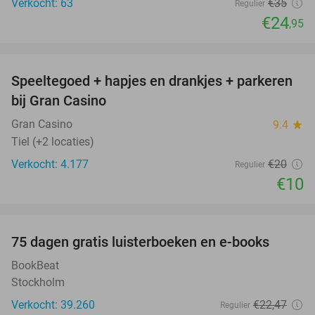
Verkocht: 63
€35
Regulier
€24
,95
favorite_border
Speeltegoed + hapjes en drankjes + parkeren
50%
bij Gran Casino
Gran Casino
9.4
star
Tiel (+2 locaties)
Verkocht: 4.177
€20
Regulier
€10
favorite_border
100%
75 dagen gratis luisterboeken en e-books
BookBeat
Stockholm
Verkocht: 39.260
€22
,47
Regulier