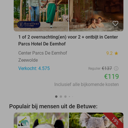
favorite_border
1 of 2 overnachting(en) voor 2 + ontbijt in Center
Parcs Hotel De Eemhof
Center Parcs De Eemhof
9.2
star
Zeewolde
Verkocht: 4.575
€137
Regulier
€119
Inclusief alle bijkomende kosten
Populair bij mensen uit de Betuwe:
19%