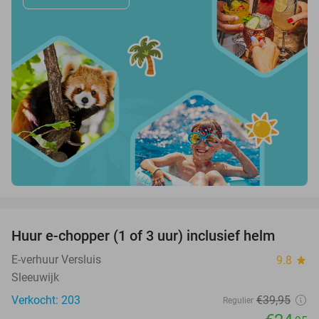
favorite_border
Huur e-chopper (1 of 3 uur) inclusief helm
38%
E-verhuur Versluis
9.8
star
Sleeuwijk
Verkocht: 203
€39
,95
Regulier