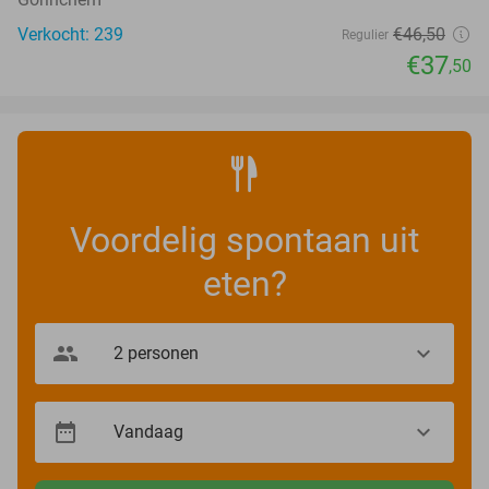
Verkocht: 239
€46
,50
Regulier
€37
,50
Voordelig spontaan uit
eten?