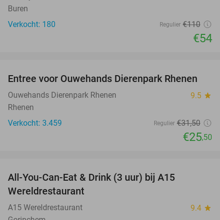
Buren
Verkocht: 180
€110
Regulier
€54
favorite_border
Entree voor Ouwehands Dierenpark Rhenen
19%
Ouwehands Dierenpark Rhenen
9.5
star
Rhenen
Verkocht: 3.459
€31
,50
Regulier
€25
,50
favorite_border
All-You-Can-Eat & Drink (3 uur) bij A15
19%
Wereldrestaurant
A15 Wereldrestaurant
9.4
star
Gorinchem