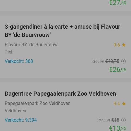
€27
,50
favorite_border
3-gangendiner à la carte + amuse bij Flavour
38%
BY 'de Buurvrouw'
Flavour BY 'de Buurvrouw'
9.6
star
Tiel
Verkocht: 363
€43
,75
Regulier
€26
,95
favorite_border
Dagentree Papegaaienpark Zoo Veldhoven
26%
Papegaaienpark Zoo Veldhoven
9.4
star
Veldhoven
Verkocht: 9.394
€18
Regulier
€13
,25