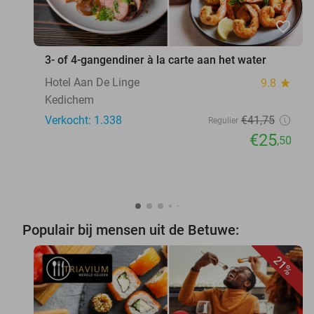
favorite_border
3- of 4-gangendiner à la carte aan het water
Hotel Aan De Linge
9.8
star
Kedichem
Verkocht: 1.338
€41
,75
Regulier
€25
,50
Populair bij mensen uit de Betuwe:
21%