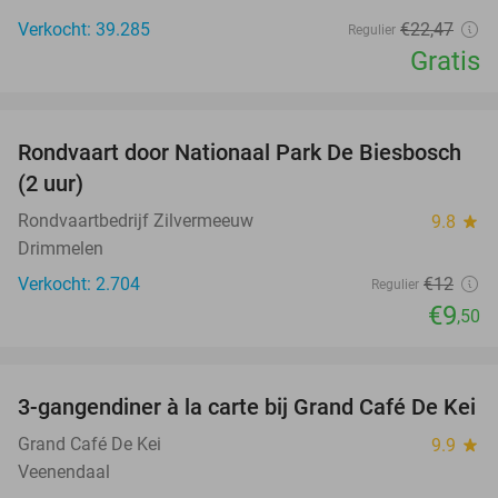
Verkocht: 39.285
€22
,47
Regulier
Gratis
favorite_border
Rondvaart door Nationaal Park De Biesbosch
21%
(2 uur)
Rondvaartbedrijf Zilvermeeuw
9.8
star
Drimmelen
Verkocht: 2.704
€12
Regulier
€9
,50
favorite_border
3-gangendiner à la carte bij Grand Café De Kei
21%
Grand Café De Kei
9.9
star
Veenendaal