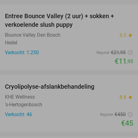
favorite_border
Entree Bounce Valley (2 uur) + sokken +
46%
verkoelende slush puppy
Bounce Valley Den Bosch
9.3
star
Hedel
Verkocht: 1.250
€21
,95
Regulier
€11
,95
favorite_border
Cryolipolyse-afslankbehandeling
90%
KHE Wellness
8.6
star
's-Hertogenbosch
Verkocht: 46
€450
Regulier
€45
favorite_border