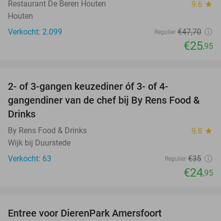
Restaurant De Beren Houten
9.6
star
Houten
Verkocht: 2.099
€47
,70
Regulier
€25
,95
favorite_border
2- of 3-gangen keuzediner óf 3- of 4-
29%
gangendiner van de chef bij By Rens Food &
Drinks
By Rens Food & Drinks
9.8
star
Wijk bij Duurstede
Verkocht: 63
€35
Regulier
€24
,95
favorite_border
Entree voor DierenPark Amersfoort
24%