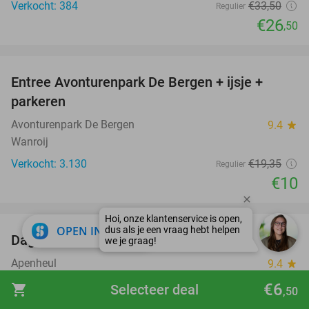
Verkocht: 384
€33
,50
Regulier
€26
,50
favorite_border
Entree Avonturenpark De Bergen + ijsje +
48%
parkeren
Avonturenpark De Bergen
9.4
star
Wanroij
Verkocht: 3.130
€19
,35
Regulier
€10
favorite_border
close
OPEN IN APP
Dagentree voor Apenheul
36%
Apenheul
9.4
star
Apeldoorn
€6
shopping_cart
Selecteer deal
,50
Verkocht: 33.272
€30
,50
Regulier