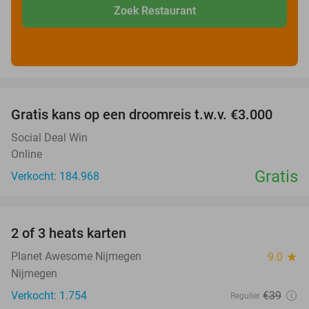
Zoek Restaurant
favorite_border
Gratis kans op een droomreis t.w.v. €3.000
Social Deal Win
Online
Gratis
Verkocht: 184.968
favorite_border
2 of 3 heats karten
29%
Planet Awesome Nijmegen
9.0
star
Nijmegen
Verkocht: 1.754
€39
Regulier