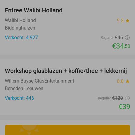
Entree Walibi Holland
25%
Walibi Holland
9.3
star
Biddinghuizen
Verkocht: 4.927
€46
Regulier
€34
,50
favorite_border
Workshop glasblazen + koffie/thee + lekkernij
68%
Willem Buyse GlasEntertainment
8.0
star
Beneden-Leeuwen
Verkocht: 446
€120
Regulier
€39