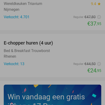
Wereldkeuken Triavium
9.4
star
Nijmegen
Verkocht: 4.701
€47
,80
Regulier
€37
,95
favorite_border
E-chopper huren (4 uur)
44%
NEW
TODAY
Bed & Breakfast Trouwborst
Rhenen
Verkocht: 13
€44
,50
Regulier
€24
,95
Win vandaag een gratis