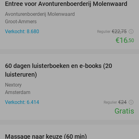
Entree voor Avonturenboerderij Molenwaard
27%
Avonturenboerderij Molenwaard
Groot-Ammers
Verkocht: 8.680
€22
,75
Regulier
€16
,50
favorite_border
100%
60 dagen luisterboeken en e-books (20
luisteruren)
Nextory
Amsterdam
Verkocht: 6.414
€24
Regulier
Gratis
favorite_border
Massage naar keuze (60 min)
48%