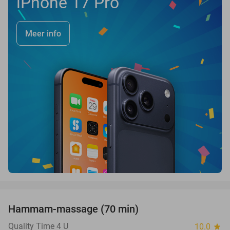
iPhone 17 Pro
Meer info
favorite_border
Hammam-massage (70 min)
51%
SOLD
OUT
Quality Time 4 U
10.0
star