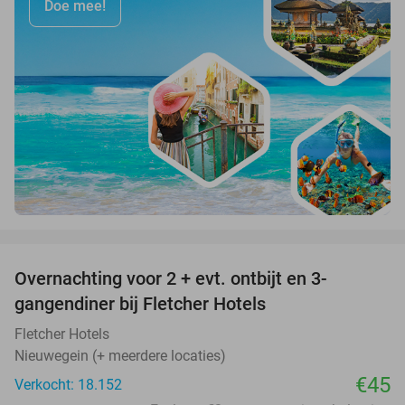
Doe mee!
favorite_border
Overnachting voor 2 + evt. ontbijt en 3-
gangendiner bij Fletcher Hotels
Fletcher Hotels
Nieuwegein (+ meerdere locaties)
€45
Verkocht: 18.152