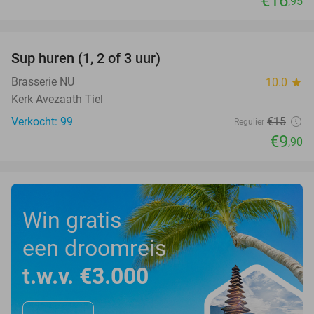
€16
,95
favorite_border
Sup huren (1, 2 of 3 uur)
34%
Brasserie NU
10.0
star
Kerk Avezaath Tiel
Verkocht: 99
€15
Regulier
€9
,90
Win gratis
een droomreis
t.w.v. €3.000