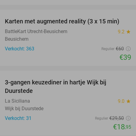
favorite_border
Karten met augmented reality (3 x 15 min)
35%
BattleKart Utrecht-Beusichem
9.2
star
Beusichem
Verkocht: 363
€60
Regulier
€39
favorite_border
3-gangen keuzediner in hartje Wijk bij
36%
Duurstede
La Siciliana
9.0
star
Wijk bij Duurstede
Verkocht: 31
€29
,50
Regulier
€18
,95