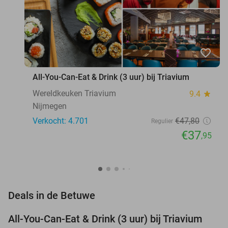
favorite_border
All-You-Can-Eat & Drink (3 uur) bij Triavium
Wereldkeuken Triavium
9.4
star
Nijmegen
Verkocht: 4.701
€47
,80
Regulier
€37
,95
favorite_border
Deals in de Betuwe
All-You-Can-Eat & Drink (3 uur) bij Triavium
21%