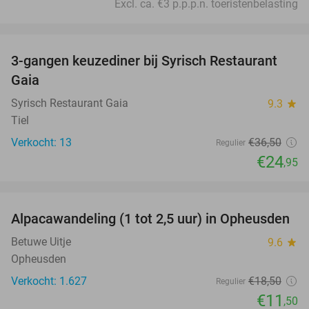
Excl. ca. €3 p.p.p.n. toeristenbelasting
favorite_border
3-gangen keuzediner bij Syrisch Restaurant
32%
Gaia
Syrisch Restaurant Gaia
9.3
star
Tiel
Verkocht: 13
€36
,50
Regulier
€24
,95
favorite_border
Alpacawandeling (1 tot 2,5 uur) in Opheusden
38%
Betuwe Uitje
9.6
star
Opheusden
Verkocht: 1.627
€18
,50
Regulier
€11
,50