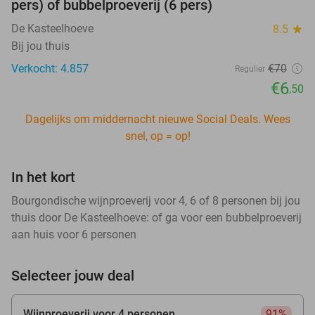
pers) of bubbelproeverij (6 pers)
De Kasteelhoeve
8.5
star
Bij jou thuis
Verkocht: 4.857
€70
Regulier
€6
,50
Dagelijks om middernacht nieuwe Social Deals. Wees
snel, op = op!
In het kort
Bourgondische wijnproeverij voor 4, 6 of 8 personen bij jou
thuis door De Kasteelhoeve: of ga voor een bubbelproeverij
aan huis voor 6 personen
Selecteer jouw deal
Wijnproeverij voor 4 personen
91%