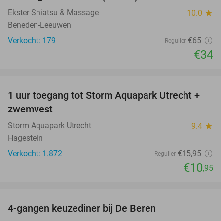
Ekster Shiatsu & Massage
10.0
star
Beneden-Leeuwen
Verkocht: 179
€65
Regulier
€34
favorite_border
1 uur toegang tot Storm Aquapark Utrecht +
31%
zwemvest
Storm Aquapark Utrecht
9.4
star
Hagestein
Verkocht: 1.872
€15
,95
Regulier
€10
,95
favorite_border
4-gangen keuzediner bij De Beren
46%