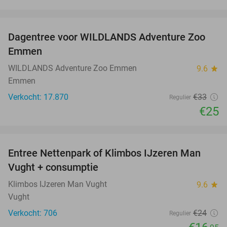
favorite_border
Dagentree voor WILDLANDS Adventure Zoo
24%
Emmen
WILDLANDS Adventure Zoo Emmen
9.6
star
Emmen
Verkocht: 17.870
€33
Regulier
€25
favorite_border
Entree Nettenpark of Klimbos IJzeren Man
29%
Vught + consumptie
Klimbos IJzeren Man Vught
9.6
star
Vught
Verkocht: 706
€24
Regulier