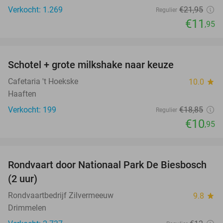
Verkocht: 1.269
€21
,95
Regulier
€11
,95
favorite_border
Schotel + grote milkshake naar keuze
42%
Cafetaria 't Hoekske
10.0
star
Haaften
Verkocht: 199
€18
,85
Regulier
€10
,95
favorite_border
Rondvaart door Nationaal Park De Biesbosch
21%
(2 uur)
Rondvaartbedrijf Zilvermeeuw
9.8
star
Drimmelen