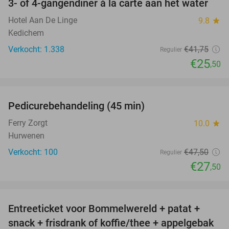
3- of 4-gangendiner à la carte aan het water
39%
Hotel Aan De Linge
9.8
star
Kedichem
Verkocht: 1.338
€41
,75
Regulier
€25
,50
favorite_border
Pedicurebehandeling (45 min)
42%
SOLD
OUT
Ferry Zorgt
10.0
star
Hurwenen
Verkocht: 100
€47
,50
Regulier
€27
,50
favorite_border
Entreeticket voor Bommelwereld + patat +
23%
snack + frisdrank of koffie/thee + appelgebak