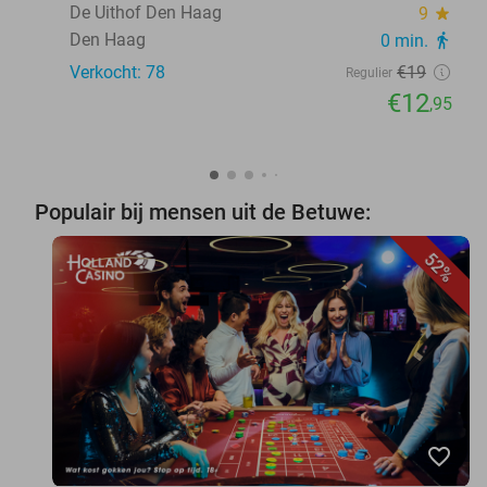
De Uithof Den Haag
9
star
Den Haag
0 min.
directions_walk
Verkocht: 78
€19
Regulier
€12
,95
Populair bij mensen uit de Betuwe:
52%
favorite_border