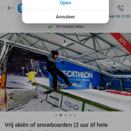
Open
Ontdek 15.000+ deals
7 dagen per week beschikbaar
Annuleer
Bereikbaar tot 21:00
10+ miljoen leden
9,4
op basis van
206.226 reviews
32%
Ontdek 15.000+ deals
7 dagen per week beschikbaar
10+ miljoen leden
favorite_border
Vrij skiën of snowboarden (2 uur óf hele