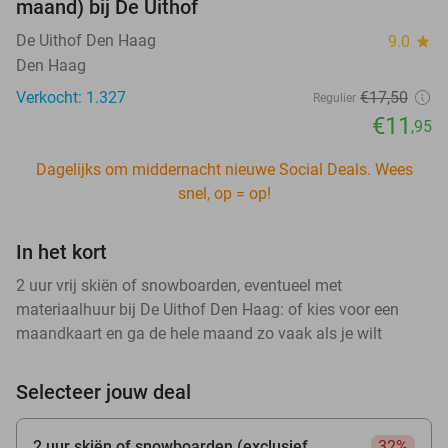
maand) bij De Uithof
De Uithof Den Haag
9.0
star
Den Haag
Verkocht: 1.327
€17
,50
Regulier
€11
,95
Dagelijks om middernacht nieuwe Social Deals. Wees
snel, op = op!
In het kort
2 uur vrij skiën of snowboarden, eventueel met
materiaalhuur bij De Uithof Den Haag: of kies voor een
maandkaart en ga de hele maand zo vaak als je wilt
Selecteer jouw deal
2 uur skiën of snowboarden (exclusief
32%