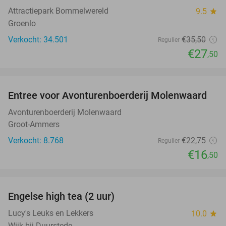
Attractiepark Bommelwereld
9.5
star
Groenlo
Verkocht: 34.501
€35
,50
Regulier
€27
,50
favorite_border
Entree voor Avonturenboerderij Molenwaard
27%
Avonturenboerderij Molenwaard
Groot-Ammers
Verkocht: 8.768
€22
,75
Regulier
€16
,50
favorite_border
Engelse high tea (2 uur)
32%
Lucy's Leuks en Lekkers
10.0
star
Wijk bij Duurstede