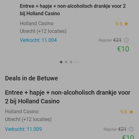
Entree + hapje + non-alcoholisch drankje voor 2
bij Holland Casino
Holland Casino
9.6
star
Utrecht (+12 locaties)
Verkocht: 11.004
€21
Regulier
€10
favorite_border
Deals in de Betuwe
Entree + hapje + non-alcoholisch drankje voor
52%
2 bij Holland Casino
Holland Casino
9.6
star
Utrecht (+12 locaties)
Verkocht: 11.009
€21
Regulier
€10