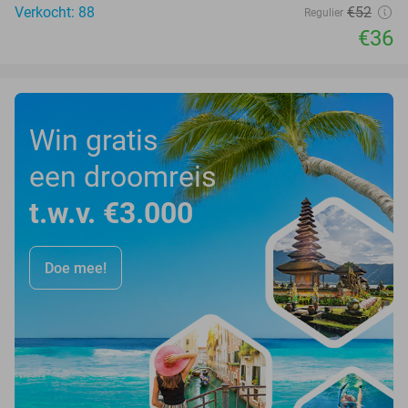
Verkocht: 88
€52
Regulier
€36
Win gratis
een droomreis
t.w.v. €3.000
Doe mee!