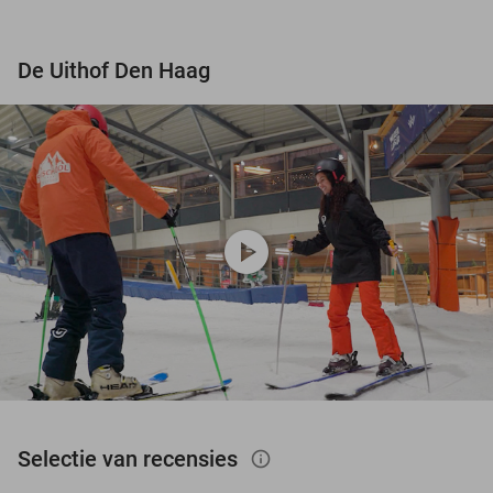
De Uithof Den Haag
play_circle
Selectie van recensies
info_outlined