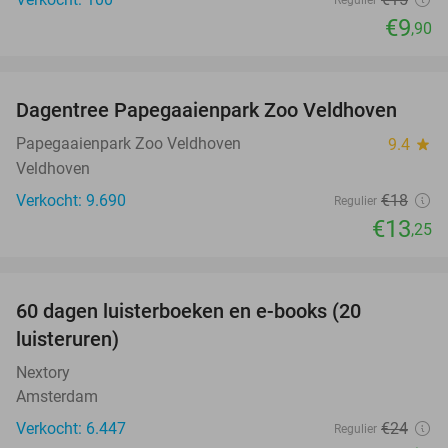
€9
,90
favorite_border
Dagentree Papegaaienpark Zoo Veldhoven
26%
Papegaaienpark Zoo Veldhoven
9.4
star
Veldhoven
Verkocht: 9.690
€18
Regulier
€13
,25
favorite_border
100%
60 dagen luisterboeken en e-books (20
luisteruren)
Nextory
Amsterdam
Verkocht: 6.447
€24
Regulier