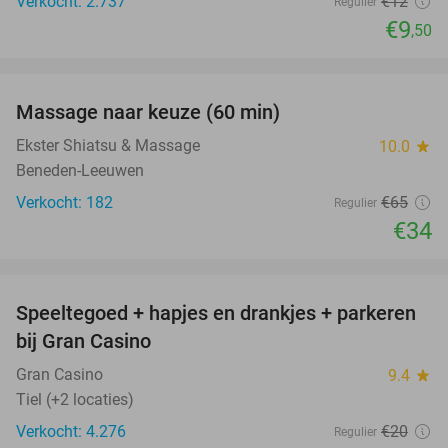
Verkocht: 2.737
€12
Regulier
€9
,50
favorite_border
Massage naar keuze (60 min)
48%
Ekster Shiatsu & Massage
10.0
star
Beneden-Leeuwen
Verkocht: 182
€65
Regulier
€34
favorite_border
Speeltegoed + hapjes en drankjes + parkeren
50%
bij Gran Casino
Gran Casino
9.4
star
Tiel (+2 locaties)
Verkocht: 4.276
€20
Regulier