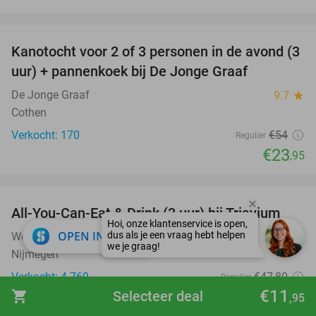
favorite_border
Kanotocht voor 2 of 3 personen in de avond (3
56%
uur) + pannenkoek bij De Jonge Graaf
De Jonge Graaf
9.7
star
Cothen
Verkocht: 170
€54
Regulier
€23
,95
favorite_border
All-You-Can-Eat & Drink (3 uur) bij Triavium
21%
close
OPEN IN APP
Wereldkeuken Triavium
9.4
star
Nijmegen
Verkocht: 4.769
€47
,80
Regulier
€11
€37
shopping_cart
Selecteer deal
,95
,95