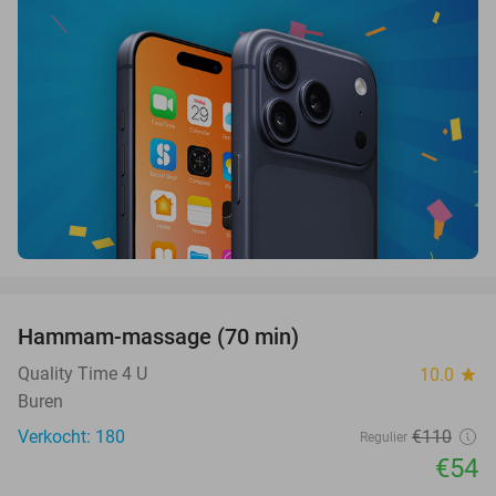
favorite_border
Hammam-massage (70 min)
51%
SOLD
OUT
Quality Time 4 U
10.0
star
Buren
Verkocht: 180
€110
Regulier
€54