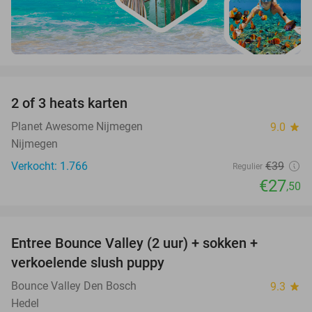
favorite_border
2 of 3 heats karten
29%
Planet Awesome Nijmegen
9.0
star
Nijmegen
Verkocht: 1.766
€39
Regulier
€27
,50
favorite_border
Entree Bounce Valley (2 uur) + sokken +
46%
verkoelende slush puppy
Bounce Valley Den Bosch
9.3
star
Hedel