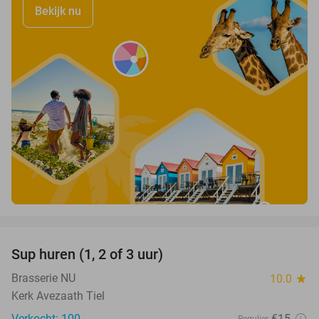
Bekijk nu
favorite_border
Sup huren (1, 2 of 3 uur)
34%
Brasserie NU
10.0
star
Kerk Avezaath Tiel
Verkocht: 100
€15
Regulier