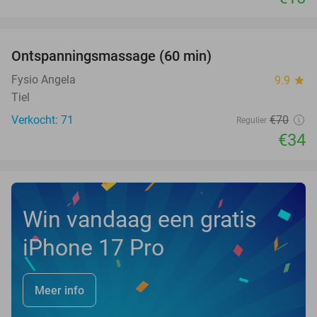
favorite_border
Ontspanningsmassage (60 min)
51%
Fysio Angela
9.9
star
Tiel
Verkocht: 71
€70
Regulier
€34
Win vandaag een gratis
iPhone 17 Pro
Meer info