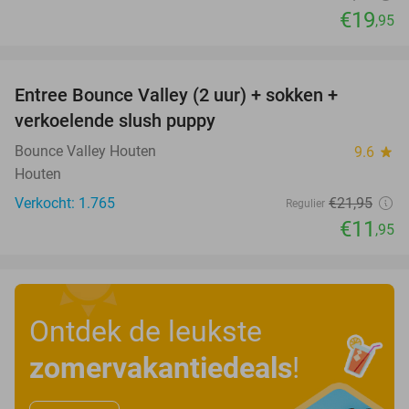
€19
,95
favorite_border
Entree Bounce Valley (2 uur) + sokken +
46%
verkoelende slush puppy
Bounce Valley Houten
9.6
star
Houten
Verkocht: 1.765
€21
,95
Regulier
€11
,95
Ontdek de leukste
zomervakantiedeals
!