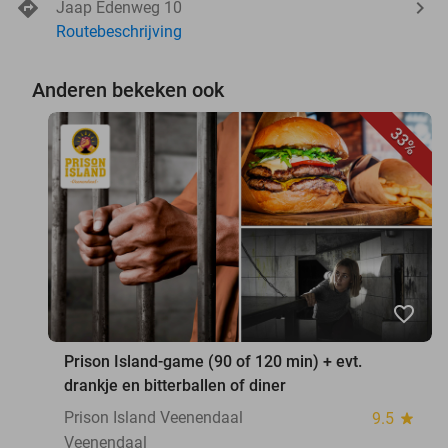
Jaap Edenweg 10
Routebeschrijving
Anderen bekeken ook
33%
favorite_border
Prison Island-game (90 of 120 min) + evt.
drankje en bitterballen of diner
Prison Island Veenendaal
9.5
star
Veenendaal