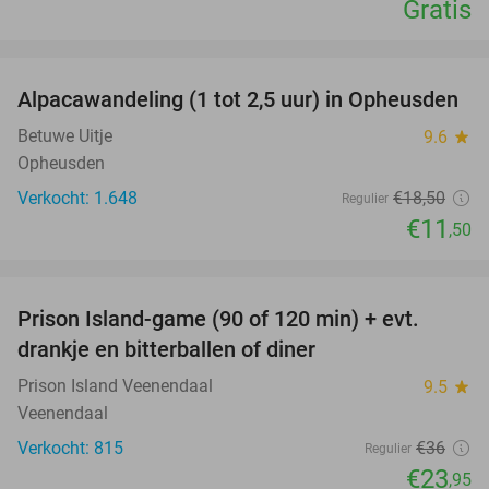
Gratis
favorite_border
Alpacawandeling (1 tot 2,5 uur) in Opheusden
38%
Betuwe Uitje
9.6
star
Opheusden
Verkocht: 1.648
€18
,50
Regulier
€11
,50
favorite_border
Prison Island-game (90 of 120 min) + evt.
33%
drankje en bitterballen of diner
Prison Island Veenendaal
9.5
star
Veenendaal
Verkocht: 815
€36
Regulier
€23
,95