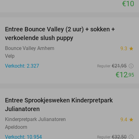
€10
favorite_border
Entree Bounce Valley (2 uur) + sokken +
41%
verkoelende slush puppy
Bounce Valley Arnhem
9.3
star
Velp
Verkocht: 2.327
€21
,95
Regulier
€12
,95
favorite_border
Entree Sprookjesweken Kinderpretpark
39%
Julianatoren
Kinderpretpark Julianatoren
9.4
star
Apeldoorn
Verkocht: 10.954
€32
,50
Regulier