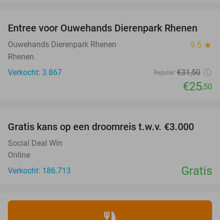
favorite_border
Entree voor Ouwehands Dierenpark Rhenen
19%
Ouwehands Dierenpark Rhenen
9.5
star
Rhenen
Verkocht: 3.867
€31
,50
Regulier
€25
,50
favorite_border
Gratis kans op een droomreis t.w.v. €3.000
Social Deal Win
Online
Gratis
Verkocht: 186.713