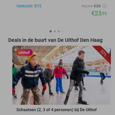
Verkocht: 815
€36
Regulier
€23
,95
Deals in de buurt van De Uithof Den Haag
32%
favorite_border
Schaatsen (2, 3 of 4 personen) bij De Uithof