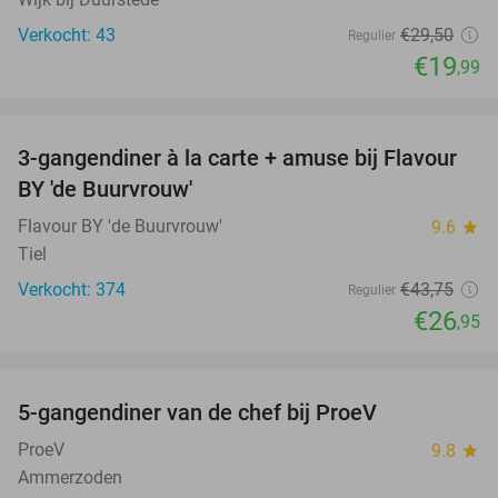
Verkocht: 43
€29
,50
Regulier
€19
,99
favorite_border
3-gangendiner à la carte + amuse bij Flavour
38%
BY 'de Buurvrouw'
Flavour BY 'de Buurvrouw'
9.6
star
Tiel
Verkocht: 374
€43
,75
Regulier
€26
,95
favorite_border
5-gangendiner van de chef bij ProeV
31%
ProeV
9.8
star
Ammerzoden