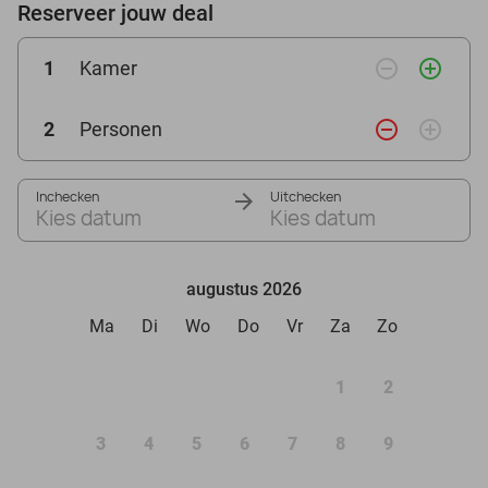
Reserveer jouw deal
remove_circle_outline
add_circle_outline
1
Kamer
remove_circle_outline
add_circle_outline
2
Personen
Inchecken
Uitchecken
Kies datum
Kies datum
augustus 2026
Ma
Di
Wo
Do
Vr
Za
Zo
1
2
3
4
5
6
7
8
9