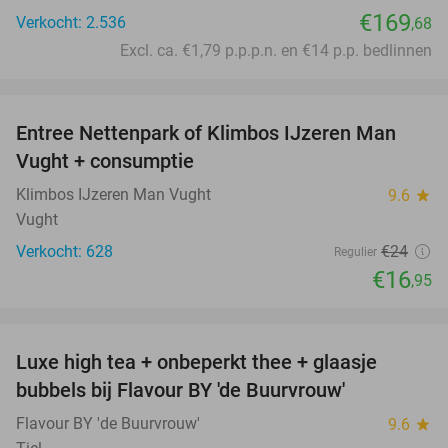
€169
Verkocht: 2.536
,68
Excl. ca. €1,79 p.p.p.n. en €14 p.p. bedlinnen
favorite_border
Entree Nettenpark of Klimbos IJzeren Man
29%
Vught + consumptie
Klimbos IJzeren Man Vught
9.6
star
Vught
Verkocht: 628
€24
Regulier
€16
,95
favorite_border
Luxe high tea + onbeperkt thee + glaasje
40%
bubbels bij Flavour BY 'de Buurvrouw'
Flavour BY 'de Buurvrouw'
9.6
star