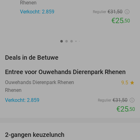
Rhenen
Verkocht: 2.859
€31
,50
Regulier
€25
,50
favorite_border
Deals in de Betuwe
Entree voor Ouwehands Dierenpark Rhenen
19%
Ouwehands Dierenpark Rhenen
9.5
star
Rhenen
Verkocht: 2.859
€31
,50
Regulier
€25
,50
favorite_border
2-gangen keuzelunch
41%
NEW