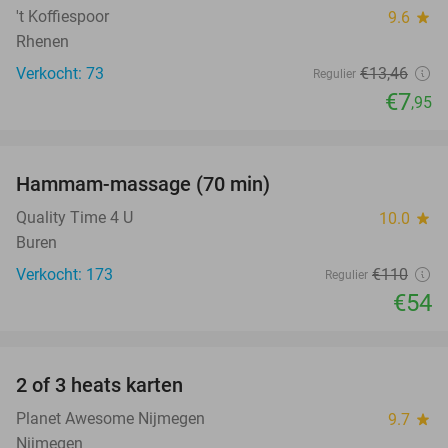
TODAY
't Koffiespoor
9.6
star
Rhenen
Verkocht: 73
€13
,46
Regulier
€7
,95
favorite_border
Hammam-massage (70 min)
51%
Quality Time 4 U
10.0
star
Buren
Verkocht: 173
€110
Regulier
€54
favorite_border
2 of 3 heats karten
29%
Planet Awesome Nijmegen
9.7
star
Nijmegen