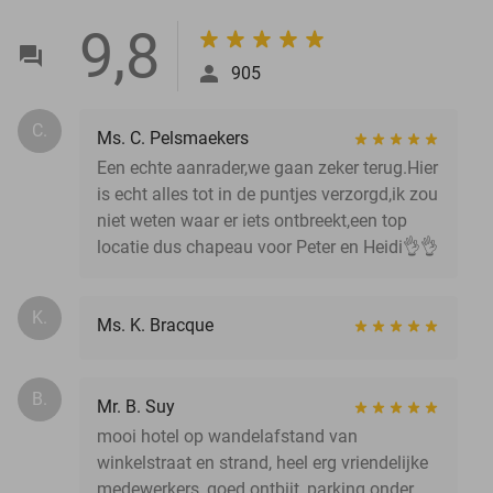
9,8
905
C.
Ms. C. Pelsmaekers
Een echte aanrader,we gaan zeker terug.Hier
is echt alles tot in de puntjes verzorgd,ik zou
niet weten waar er iets ontbreekt,een top
locatie dus chapeau voor Peter en Heidi👌👌
K.
Ms. K. Bracque
B.
Mr. B. Suy
mooi hotel op wandelafstand van
winkelstraat en strand, heel erg vriendelijke
medewerkers, goed ontbijt, parking onder