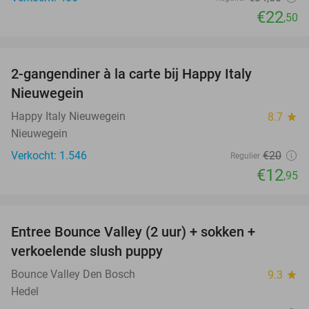
€22
,50
favorite_border
2-gangendiner à la carte bij Happy Italy
35%
Nieuwegein
Happy Italy Nieuwegein
8.7
star
Nieuwegein
Verkocht: 1.546
€20
Regulier
€12
,95
favorite_border
Entree Bounce Valley (2 uur) + sokken +
46%
verkoelende slush puppy
Bounce Valley Den Bosch
9.3
star
Hedel