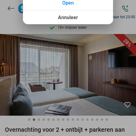
Open
7 dagen per week beschikbaar
10+ miljoen leden
Annuleer
Bereikbaar tot 23:00
9,4
op basis van
205.869 reviews
Ontdek 15.000+ deals
28%
7 dagen per week beschikbaar
10+ miljoen leden
favorite_border
Overnachting voor 2 + ontbijt + parkeren aan