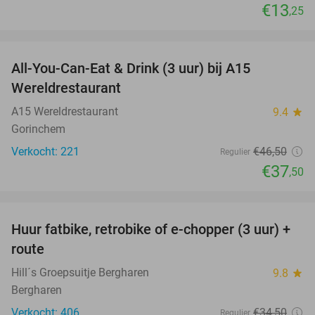
€13
,25
favorite_border
All-You-Can-Eat & Drink (3 uur) bij A15
19%
Wereldrestaurant
A15 Wereldrestaurant
9.4
star
Gorinchem
Verkocht: 221
€46
,50
Regulier
€37
,50
favorite_border
Huur fatbike, retrobike of e-chopper (3 uur) +
35%
route
Hill´s Groepsuitje Bergharen
9.8
star
Bergharen
Verkocht: 406
€34
,50
Regulier