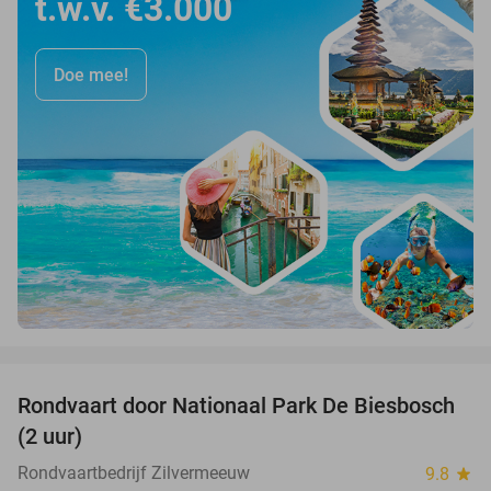
t.w.v. €3.000
Doe mee!
favorite_border
Rondvaart door Nationaal Park De Biesbosch
21%
(2 uur)
Rondvaartbedrijf Zilvermeeuw
9.8
star