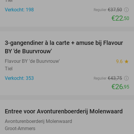
Tiel
Verkocht: 198
€37
,50
Regulier
€22
,50
favorite_border
3-gangendiner à la carte + amuse bij Flavour
38%
BY 'de Buurvrouw'
Flavour BY 'de Buurvrouw'
9.6
star
Tiel
Verkocht: 353
€43
,75
Regulier
€26
,95
favorite_border
Entree voor Avonturenboerderij Molenwaard
27%
Avonturenboerderij Molenwaard
Groot-Ammers