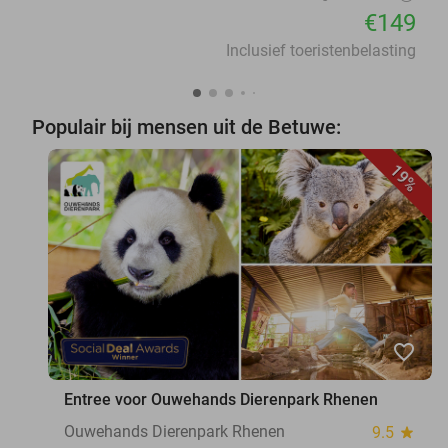
€149
Inclusief toeristenbelasting
Populair bij mensen uit de Betuwe:
19%
favorite_border
Entree voor Ouwehands Dierenpark Rhenen
Ouwehands Dierenpark Rhenen
9.5
star