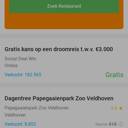
Zoek Restaurant
favorite_border
Gratis kans op een droomreis t.w.v. €3.000
Social Deal Win
Online
Gratis
Verkocht: 182.565
favorite_border
Dagentree Papegaaienpark Zoo Veldhoven
26%
Papegaaienpark Zoo Veldhoven
9.4
star
Veldhoven
Verkocht: 8.852
€18
Regulier