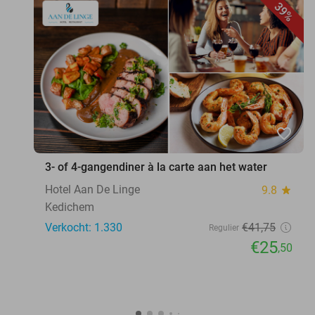
39%
favorite_border
3- of 4-gangendiner à la carte aan het water
Hotel Aan De Linge
9.8
star
Kedichem
Verkocht: 1.330
€41
,75
Regulier
€25
,50