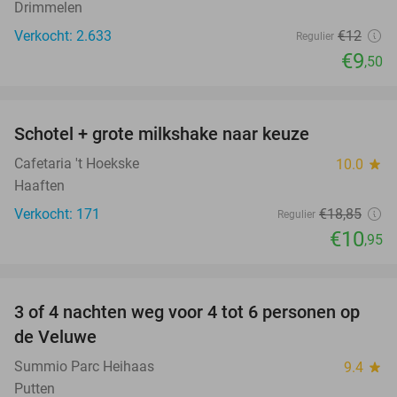
Drimmelen
Verkocht: 2.633
€12
Regulier
€9
,50
favorite_border
Schotel + grote milkshake naar keuze
42%
Cafetaria 't Hoekske
10.0
star
Haaften
Verkocht: 171
€18
,85
Regulier
€10
,95
favorite_border
3 of 4 nachten weg voor 4 tot 6 personen op
de Veluwe
Summio Parc Heihaas
9.4
star
Putten