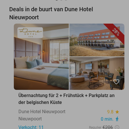
Deals in de buurt van Dune Hotel
Nieuwpoort
28%
favorite_border
Übernachtung für 2 + Frühstück + Parkplatz an
der belgischen Küste
Dune Hotel Nieuwpoort
9.8
star
Nieuwpoort
0 min.
directions_walk
Verkocht: 11
€206
Regulier