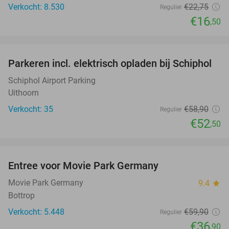
Verkocht: 8.530
€22
,75
Regulier
€16
,50
favorite_border
Parkeren incl. elektrisch opladen bij Schiphol
11%
Schiphol Airport Parking
Uithoorn
Verkocht: 35
€58
,90
Regulier
€52
,50
favorite_border
Entree voor Movie Park Germany
38%
Movie Park Germany
9.4
star
Bottrop
Verkocht: 5.448
€59
,90
Regulier
€36
,90