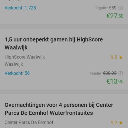
Verkocht: 1.728
€39
Regulier
€27
,50
favorite_border
1,5 uur onbeperkt gamen bij HighScore
33%
NEW
Waalwijk
TODAY
HighScore Waalwijk
9.5
star
Waalwijk
Verkocht: 56
€20
,95
Regulier
€13
,95
favorite_border
Overnachtingen voor 4 personen bij Center
Parcs De Eemhof Waterfrontsuites
Center Parcs De Eemhof
9.2
star