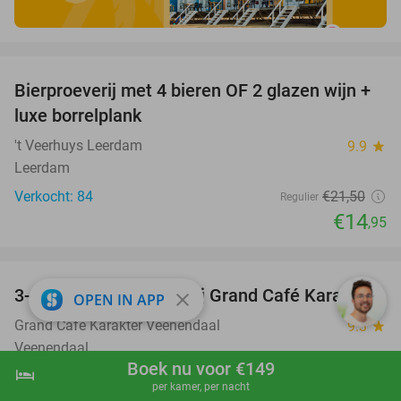
favorite_border
Bierproeverij met 4 bieren OF 2 glazen wijn +
30%
luxe borrelplank
't Veerhuys Leerdam
9.9
star
Leerdam
Verkocht: 84
€21
,50
Regulier
€14
,95
favorite_border
3-gangen keuzediner bij Grand Café Karakter
43%
close
OPEN IN APP
Grand Café Karakter Veenendaal
9.3
star
Veenendaal
Boek nu voor €149
hotel
shopping_cart
Boek nu
navigate_next
Verkocht: 339
€43
,75
Regulier
per kamer, per nacht