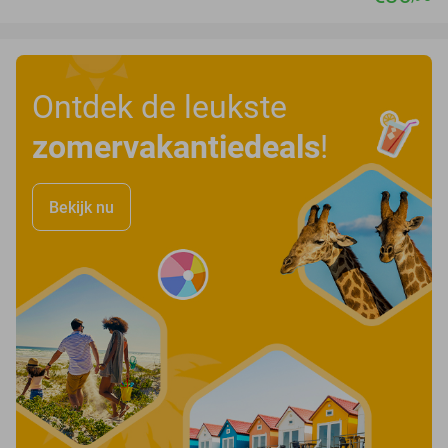
Ontdek de leukste
zomervakantiedeals
!
Bekijk nu