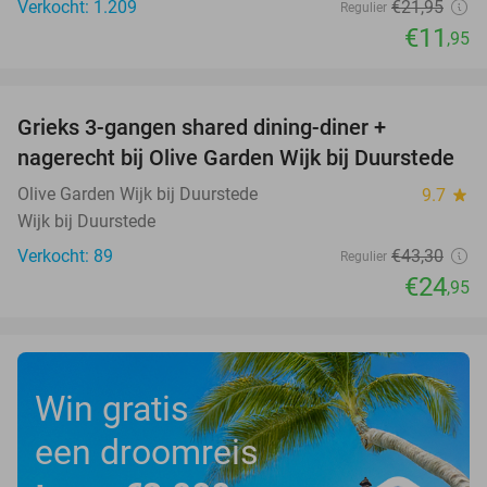
Verkocht: 1.209
€21
,95
Regulier
€11
,95
favorite_border
Grieks 3-gangen shared dining-diner +
42%
nagerecht bij Olive Garden Wijk bij Duurstede
Olive Garden Wijk bij Duurstede
9.7
star
Wijk bij Duurstede
Verkocht: 89
€43
,30
Regulier
€24
,95
Win gratis
een droomreis