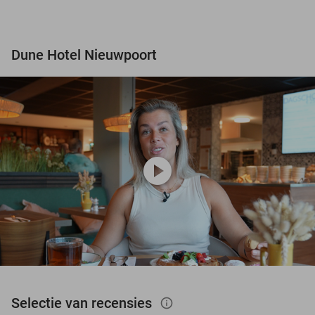
Dune Hotel Nieuwpoort
play_circle
Selectie van recensies
info_outlined