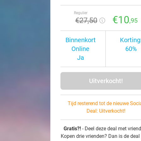
Regulier
€10
€27
,50
,95
Binnenkort
Korting
Online
60%
Ja
Uitverkocht!
Tijd resterend tot de nieuwe Soci
Deal:
Uitverkocht!
Gratis?!
- Deel deze deal met vrien
Kopen drie vrienden? Dan is de deal