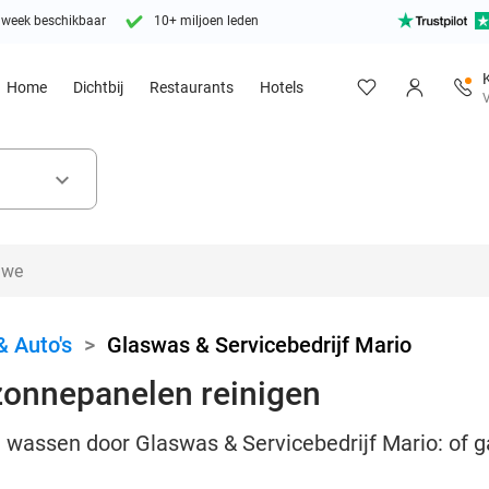
 week beschikbaar
10+ miljoen leden
Home
Dichtbij
Restaurants
Hotels
V
keyboard_arrow_down
& Auto's
>
Glaswas & Servicebedrijf Mario
onnepanelen reinigen
wassen door Glaswas & Servicebedrijf Mario: of ga