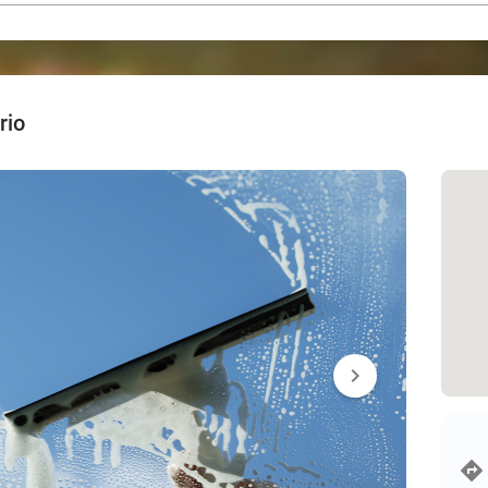
rio
chevron_right