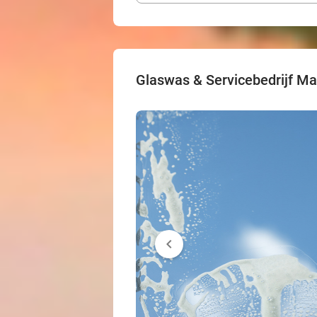
Glaswas & Servicebedrijf Ma
chevron_left