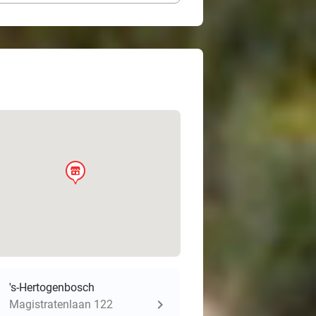
store
's-Hertogenbosch
Magistratenlaan 122