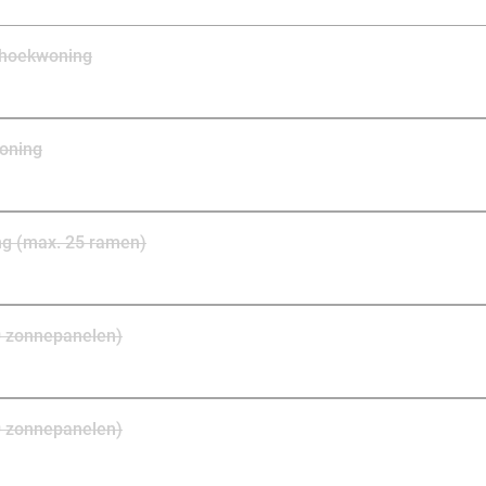
 hoekwoning
oning
g (max. 25 ramen)
0 zonnepanelen)
0 zonnepanelen)