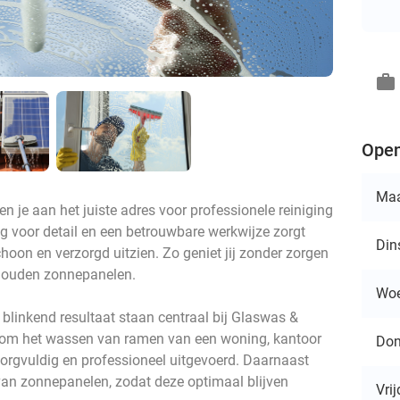
work
Open
Ma
n je aan het juiste adres voor professionele reiniging
 voor detail en een betrouwbare werkwijze zorgt
Din
schoon en verzorgd uitzien. Zo geniet jij zonder zorgen
houden zonnepanelen.
Wo
n blinkend resultaat staan centraal bij Glaswas &
at om het wassen van ramen van een woning, kantoor
Don
zorgvuldig en professioneel uitgevoerd. Daarnaast
 van zonnepanelen, zodat deze optimaal blijven
Vri