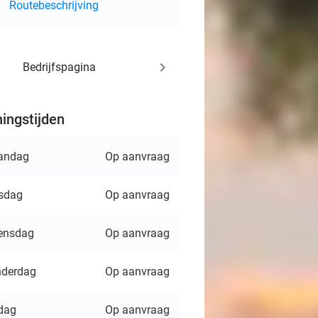
Routebeschrijving
keyboard_arrow_right
Bedrijfspagina
ingstijden
andag
Op aanvraag
sdag
Op aanvraag
ensdag
Op aanvraag
derdag
Op aanvraag
jdag
Op aanvraag