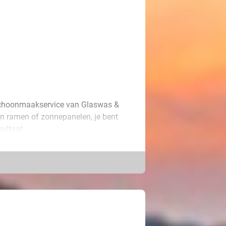
 schoonmaakservice van Glaswas &
an ramen of zonnepanelen, je bent
ultaat.
ing, hoekwoning, halfvrijstaande
elen wel een grondige opknapbeurt
onnepanelen. Zo zien jouw ramen of