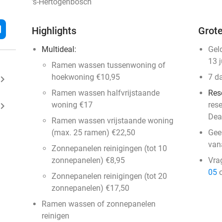
's-Hertogenbosch
l
Highlights
Grote
Multideal:
Gel
13 
Ramen wassen tussenwoning of
hoekwoning €10,95
7 d
ard_arrow_right
Ramen wassen halfvrijstaande
Res
ard_arrow_right
woning €17
res
Dea
Ramen wassen vrijstaande woning
(max. 25 ramen) €22,50
Gee
van
Zonnepanelen reinigingen (tot 10
zonnepanelen) €8,95
Vra
05
o
Zonnepanelen reinigingen (tot 20
zonnepanelen) €17,50
Ramen wassen of zonnepanelen
reinigen