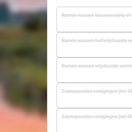
Ramen wassen tussenwoning of
Ramen wassen halfvrijstaande w
Ramen wassen vrijstaande wonin
Zonnepanelen reinigingen (tot 1
Zonnepanelen reinigingen (tot 2