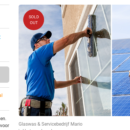
SOLD
OUT
:
al
den.
Glaswas & Servicebedrijf Mario
 voor