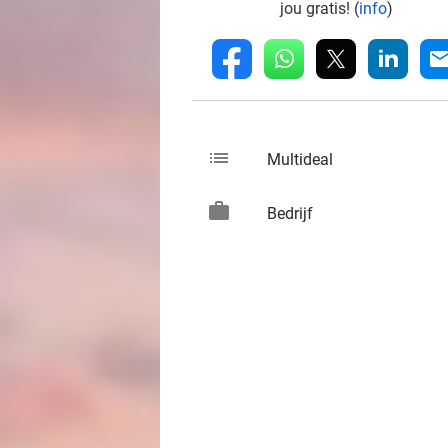
jou gratis! (
info
)
whatsapp
linkedin
fb
mai
list
keybo
Multideal
work
keybo
Bedrijf