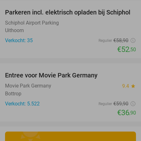
Parkeren incl. elektrisch opladen bij Schiphol
11%
Schiphol Airport Parking
Uithoorn
Verkocht: 35
€58
,90
Regulier
€52
,50
favorite_border
Entree voor Movie Park Germany
38%
Movie Park Germany
9.4
star
Bottrop
Verkocht: 5.522
€59
,90
Regulier
€36
,90