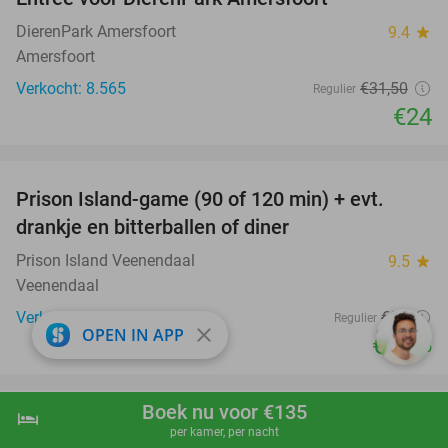
24%
DierenPark Amersfoort
9.4
star
Amersfoort
Verkocht: 8.565
€31
,50
Regulier
€24
favorite_border
Prison Island-game (90 of 120 min) + evt.
33%
drankje en bitterballen of diner
Prison Island Veenendaal
9.5
star
Veenendaal
Verkocht: 799
€36
Regulier
close
OPEN IN APP
€23
,95
favorite_border
Boek nu voor €135
hotel
shopping_cart
Boek nu
navigate_next
Overnachting voor 2 + bitterballen en ontbijt in
41%
per kamer, per nacht