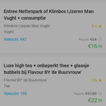
Entree Nettenpark of Klimbos IJzeren Man
29%
Vught + consumptie
Klimbos IJzeren Man Vught
9.6
star
Vught
Verkocht: 647
€24
Regulier
€16
,95
favorite_border
Luxe high tea + onbeperkt thee + glaasje
40%
bubbels bij Flavour BY 'de Buurvrouw'
Flavour BY 'de Buurvrouw'
9.6
star
Tiel
Verkocht: 198
€37
,50
Regulier
€22
,50