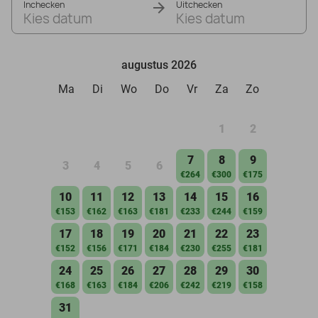
Inchecken
Uitchecken
Kies datum
Kies datum
augustus 2026
Ma
Di
Wo
Do
Vr
Za
Zo
1
2
7
8
9
3
4
5
6
€264
€300
€175
10
11
12
13
14
15
16
€153
€162
€163
€181
€233
€244
€159
17
18
19
20
21
22
23
€152
€156
€171
€184
€230
€255
€181
24
25
26
27
28
29
30
€168
€163
€184
€206
€242
€219
€158
31