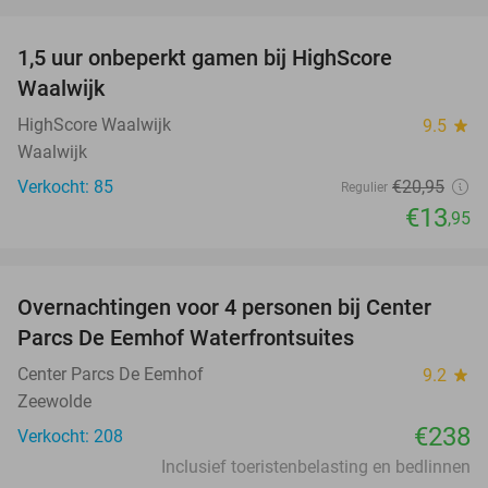
favorite_border
1,5 uur onbeperkt gamen bij HighScore
33%
NEW
Waalwijk
TODAY
HighScore Waalwijk
9.5
star
Waalwijk
Verkocht: 85
€20
,95
Regulier
€13
,95
favorite_border
Overnachtingen voor 4 personen bij Center
Parcs De Eemhof Waterfrontsuites
Center Parcs De Eemhof
9.2
star
Zeewolde
€238
Verkocht: 208
Inclusief toeristenbelasting en bedlinnen