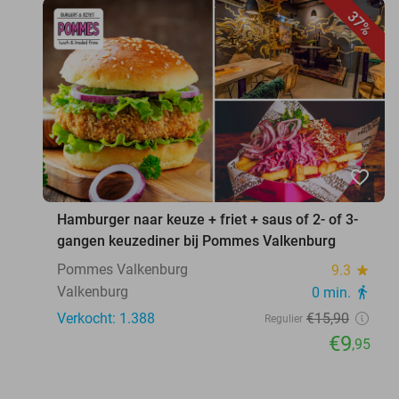
37%
favorite_border
Hamburger naar keuze + friet + saus of 2- of 3-
gangen keuzediner bij Pommes Valkenburg
Pommes Valkenburg
9.3
star
Valkenburg
0 min.
directions_walk
Verkocht: 1.388
€15
,90
Regulier
€9
,95