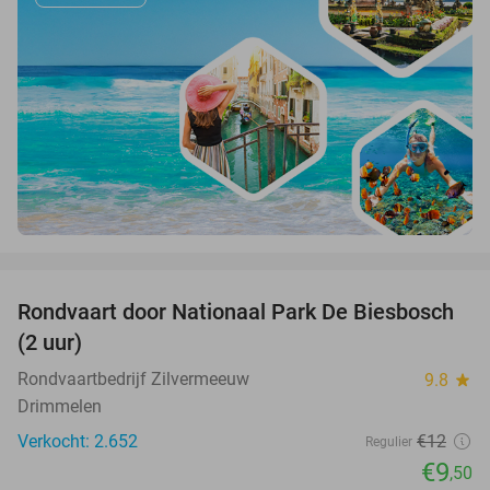
favorite_border
Rondvaart door Nationaal Park De Biesbosch
21%
(2 uur)
Rondvaartbedrijf Zilvermeeuw
9.8
star
Drimmelen
Verkocht: 2.652
€12
Regulier
€9
,50