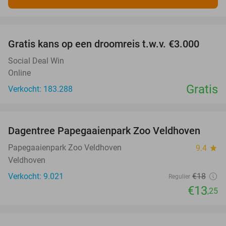
favorite_border
Gratis kans op een droomreis t.w.v. €3.000
Social Deal Win
Online
Gratis
Verkocht: 183.288
favorite_border
Dagentree Papegaaienpark Zoo Veldhoven
26%
Papegaaienpark Zoo Veldhoven
9.4
star
Veldhoven
Verkocht: 9.021
€18
Regulier
€13
,25
favorite_border