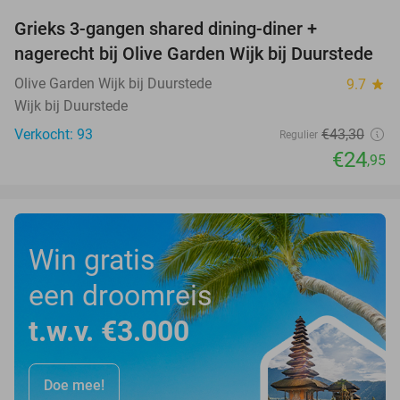
Grieks 3-gangen shared dining-diner +
42%
nagerecht bij Olive Garden Wijk bij Duurstede
Olive Garden Wijk bij Duurstede
9.7
star
Wijk bij Duurstede
Verkocht: 93
€43
,30
Regulier
€24
,95
Win gratis
een droomreis
t.w.v. €3.000
Doe mee!