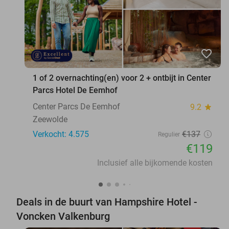
favorite_border
1 of 2 overnachting(en) voor 2 + ontbijt in Center
Parcs Hotel De Eemhof
Center Parcs De Eemhof
9.2
star
Zeewolde
Verkocht: 4.575
€137
Regulier
€119
Inclusief alle bijkomende kosten
Deals in de buurt van Hampshire Hotel -
Voncken Valkenburg