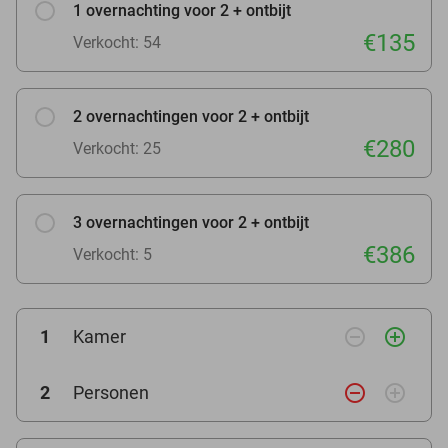
1 overnachting voor 2 + ontbijt
€135
Verkocht: 54
2 overnachtingen voor 2 + ontbijt
€280
Verkocht: 25
3 overnachtingen voor 2 + ontbijt
€386
Verkocht: 5
remove_circle_outline
add_circle_outline
1
Kamer
remove_circle_outline
add_circle_outline
2
Personen