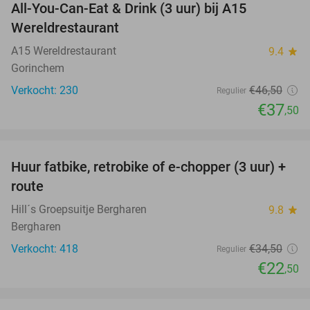
All-You-Can-Eat & Drink (3 uur) bij A15
19%
Wereldrestaurant
A15 Wereldrestaurant
9.4
star
Gorinchem
Verkocht: 230
€46
,50
Regulier
€37
,50
favorite_border
Huur fatbike, retrobike of e-chopper (3 uur) +
35%
route
Hill´s Groepsuitje Bergharen
9.8
star
Bergharen
Verkocht: 418
€34
,50
Regulier
€22
,50
favorite_border