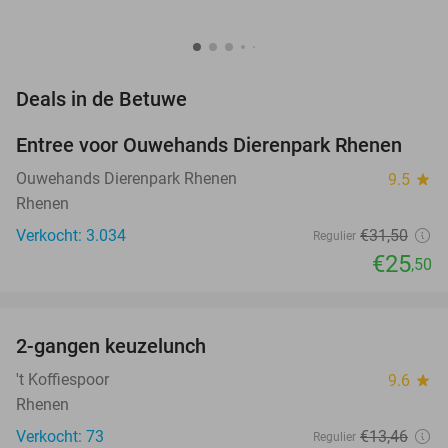
favorite_border
Deals in de Betuwe
Entree voor Ouwehands Dierenpark Rhenen
19%
Ouwehands Dierenpark Rhenen
9.5
star
Rhenen
Verkocht: 3.034
€31
,50
Regulier
€25
,50
favorite_border
2-gangen keuzelunch
41%
NEW
TODAY
't Koffiespoor
9.6
star
Rhenen
Verkocht: 73
€13
,46
Regulier