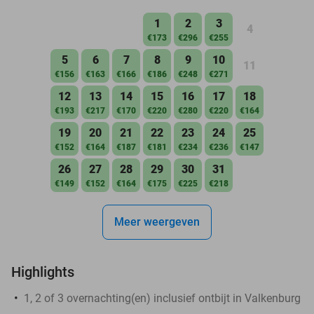
1
2
3
4
€173
€296
€255
5
6
7
8
9
10
11
€156
€163
€166
€186
€248
€271
12
13
14
15
16
17
18
€193
€217
€170
€220
€280
€220
€164
19
20
21
22
23
24
25
€152
€164
€187
€181
€234
€236
€147
26
27
28
29
30
31
€149
€152
€164
€175
€225
€218
Meer weergeven
Highlights
1, 2 of 3 overnachting(en) inclusief ontbijt in Valkenburg