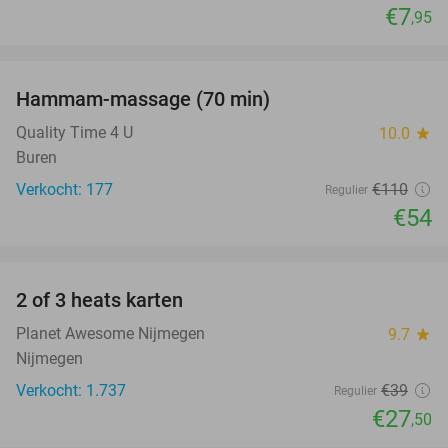
€7
,95
favorite_border
Hammam-massage (70 min)
51%
Quality Time 4 U
10.0
star
Buren
Verkocht: 177
€110
Regulier
€54
favorite_border
2 of 3 heats karten
29%
Planet Awesome Nijmegen
9.7
star
Nijmegen
Verkocht: 1.737
€39
Regulier
€27
,50