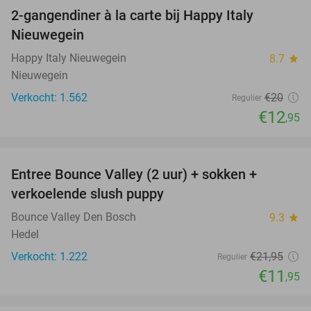
2-gangendiner à la carte bij Happy Italy
35%
Nieuwegein
Happy Italy Nieuwegein
8.7
star
Nieuwegein
Verkocht: 1.562
€20
Regulier
€12
,95
favorite_border
Entree Bounce Valley (2 uur) + sokken +
46%
verkoelende slush puppy
Bounce Valley Den Bosch
9.3
star
Hedel
Verkocht: 1.222
€21
,95
Regulier
€11
,95
favorite_border