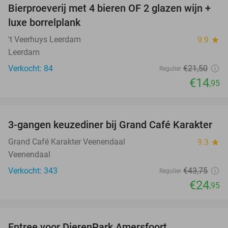
Bierproeverij met 4 bieren OF 2 glazen wijn +
30%
luxe borrelplank
't Veerhuys Leerdam
9.9
star
Leerdam
Verkocht: 84
€21
,50
Regulier
€14
,95
favorite_border
3-gangen keuzediner bij Grand Café Karakter
43%
Grand Café Karakter Veenendaal
9.3
star
Veenendaal
Verkocht: 343
€43
,75
Regulier
€24
,95
favorite_border
Entree voor DierenPark Amersfoort