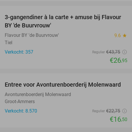
favorite_border
3-gangendiner à la carte + amuse bij Flavour
38%
BY 'de Buurvrouw'
Flavour BY 'de Buurvrouw'
9.6
star
Tiel
Verkocht: 357
€43
,75
Regulier
€26
,95
favorite_border
Entree voor Avonturenboerderij Molenwaard
27%
Avonturenboerderij Molenwaard
Groot-Ammers
Verkocht: 8.570
€22
,75
Regulier
€16
,50
favorite_border