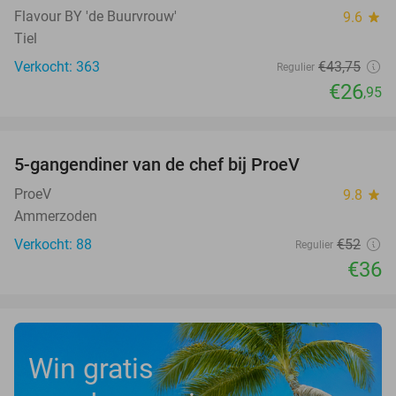
Flavour BY 'de Buurvrouw'
9.6
star
Tiel
Verkocht: 363
€43
,75
Regulier
€26
,95
favorite_border
5-gangendiner van de chef bij ProeV
31%
ProeV
9.8
star
Ammerzoden
Verkocht: 88
€52
Regulier
€36
Win gratis