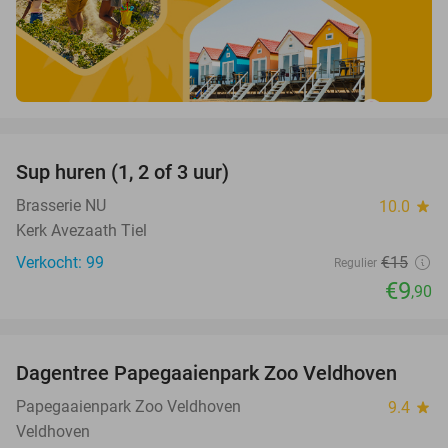
favorite_border
Sup huren (1, 2 of 3 uur)
34%
Brasserie NU
10.0
star
Kerk Avezaath Tiel
Verkocht: 99
€15
Regulier
€9
,90
favorite_border
Dagentree Papegaaienpark Zoo Veldhoven
26%
Papegaaienpark Zoo Veldhoven
9.4
star
Veldhoven