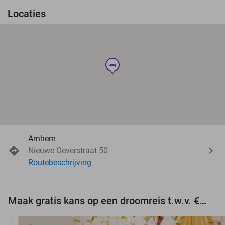
Locaties
hotel
Arnhem
Nieuwe Oeverstraat 50
Routebeschrijving
Maak gratis kans op een droomreis t.w.v. €3.000!