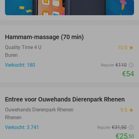
favorite_border
Hammam-massage (70 min)
51%
SOLD
OUT
Quality Time 4 U
10.0
star
Buren
Verkocht: 180
€110
Regulier
€54
favorite_border
Entree voor Ouwehands Dierenpark Rhenen
19%
Ouwehands Dierenpark Rhenen
9.5
star
Rhenen
Verkocht: 3.741
€31
,50
Regulier
€25
,50