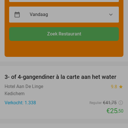
Zoek Restaurant
favorite_border
3- of 4-gangendiner à la carte aan het water
39%
Hotel Aan De Linge
9.8
star
Kedichem
Verkocht: 1.338
€41
,75
Regulier
€25
,50
favorite_border