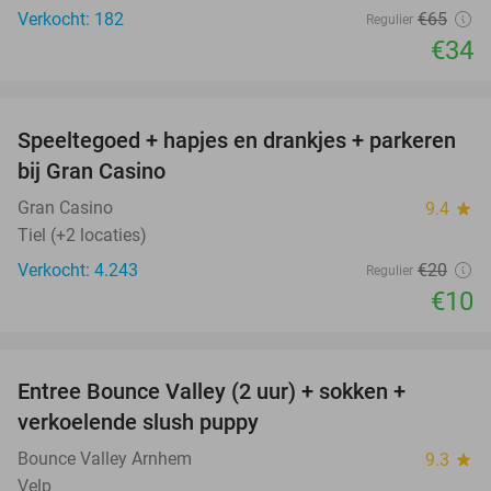
Verkocht: 182
€65
Regulier
€34
favorite_border
Speeltegoed + hapjes en drankjes + parkeren
50%
bij Gran Casino
Gran Casino
9.4
star
Tiel (+2 locaties)
Verkocht: 4.243
€20
Regulier
€10
favorite_border
Entree Bounce Valley (2 uur) + sokken +
41%
verkoelende slush puppy
Bounce Valley Arnhem
9.3
star
Velp