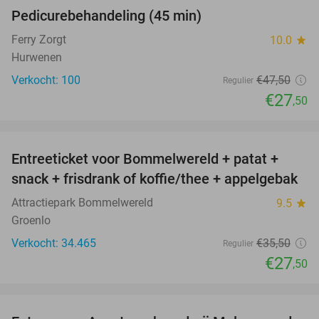
Pedicurebehandeling (45 min)
42%
SOLD
OUT
Ferry Zorgt
10.0
star
Hurwenen
Verkocht: 100
€47
,50
Regulier
€27
,50
favorite_border
Entreeticket voor Bommelwereld + patat +
23%
snack + frisdrank of koffie/thee + appelgebak
Attractiepark Bommelwereld
9.5
star
Groenlo
Verkocht: 34.465
€35
,50
Regulier
€27
,50
favorite_border