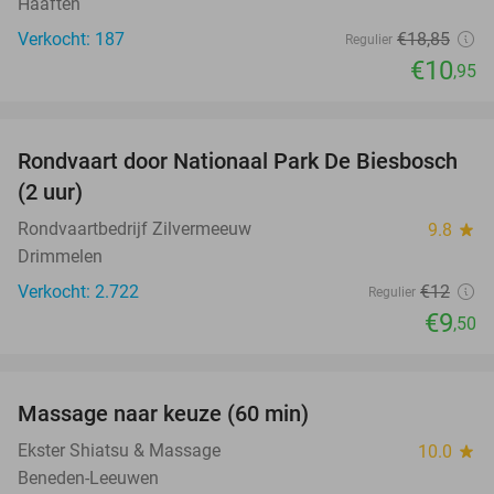
Haaften
Verkocht: 187
€18
,85
Regulier
€10
,95
favorite_border
Rondvaart door Nationaal Park De Biesbosch
21%
(2 uur)
Rondvaartbedrijf Zilvermeeuw
9.8
star
Drimmelen
Verkocht: 2.722
€12
Regulier
€9
,50
favorite_border
Massage naar keuze (60 min)
48%
Ekster Shiatsu & Massage
10.0
star
Beneden-Leeuwen