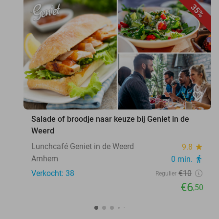
35%
favorite_border
Salade of broodje naar keuze bij Geniet in de
Weerd
Lunchcafé Geniet in de Weerd
9.8
star
Arnhem
0 min.
directions_walk
Verkocht: 38
€10
Regulier
€6
,50