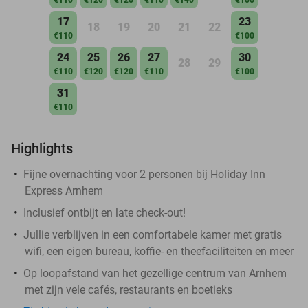
17
23
18
19
20
21
22
€110
€100
24
25
26
27
30
28
29
€110
€120
€120
€110
€100
31
€110
Highlights
Fijne overnachting voor 2 personen bij Holiday Inn
Express Arnhem
Inclusief ontbijt en late check-out!
Jullie verblijven in een comfortabele kamer met gratis
wifi, een eigen bureau, koffie- en theefaciliteiten en meer
Op loopafstand van het gezellige centrum van Arnhem
met zijn vele cafés, restaurants en boetieks