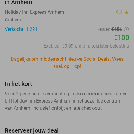
in Arnhem
Holiday Inn Express Arnhem
9.4
star
Arnhem
Verkocht: 1.221
€156
Regulier
€100
Excl. ca. €3,59 p.p.p.n. toeristenbelasting
Dagelijks om middernacht nieuwe Social Deals. Wees
snel, op = op!
In het kort
Voor 2 personen: overnachting in een comfortabele kamer
bij Holiday Inn Express Arnhem in het gezellige centrum
van Arnhem, inclusief ontbijt en late check-out
Reserveer jouw deal