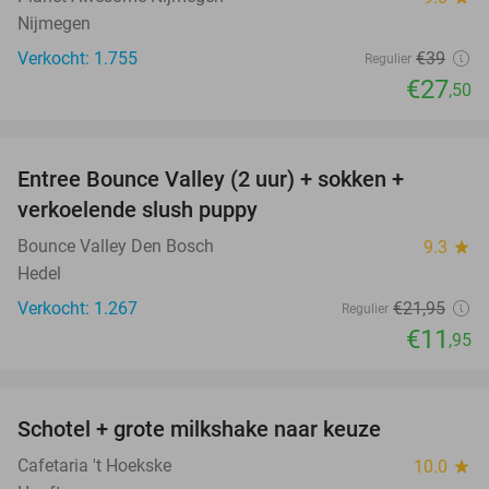
Nijmegen
Verkocht: 1.755
€39
Regulier
€27
,50
favorite_border
Entree Bounce Valley (2 uur) + sokken +
46%
verkoelende slush puppy
Bounce Valley Den Bosch
9.3
star
Hedel
Verkocht: 1.267
€21
,95
Regulier
€11
,95
favorite_border
Schotel + grote milkshake naar keuze
42%
Cafetaria 't Hoekske
10.0
star