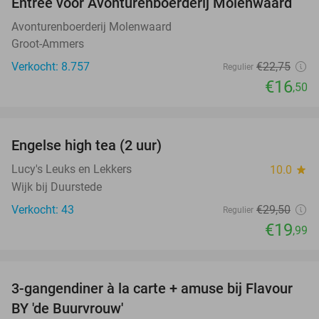
Entree voor Avonturenboerderij Molenwaard
27%
Avonturenboerderij Molenwaard
Groot-Ammers
Verkocht: 8.757
€22
,75
Regulier
€16
,50
favorite_border
Engelse high tea (2 uur)
32%
Lucy's Leuks en Lekkers
10.0
star
Wijk bij Duurstede
Verkocht: 43
€29
,50
Regulier
€19
,99
favorite_border
3-gangendiner à la carte + amuse bij Flavour
38%
BY 'de Buurvrouw'