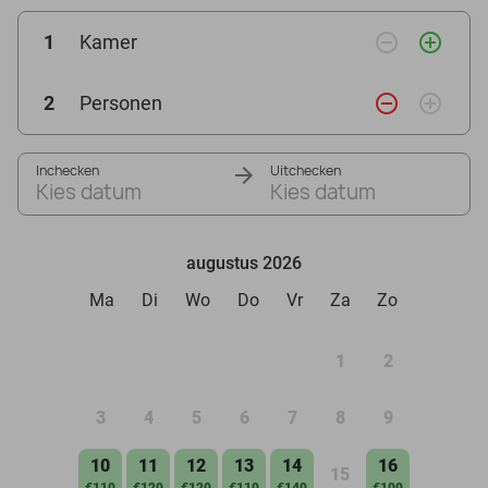
remove_circle_outline
add_circle_outline
1
Kamer
remove_circle_outline
add_circle_outline
2
Personen
Inchecken
Uitchecken
Kies datum
Kies datum
augustus 2026
Ma
Di
Wo
Do
Vr
Za
Zo
1
2
3
4
5
6
7
8
9
10
11
12
13
14
16
15
€110
€120
€120
€110
€140
€100