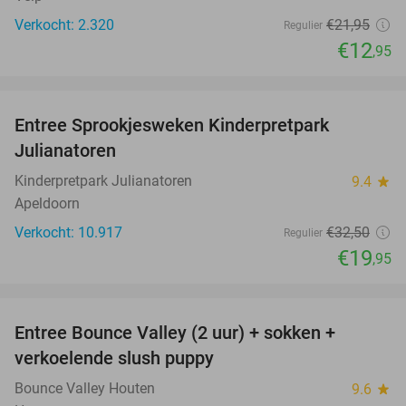
Verkocht: 2.320
€21
,95
Regulier
€12
,95
favorite_border
Entree Sprookjesweken Kinderpretpark
39%
Julianatoren
Kinderpretpark Julianatoren
9.4
star
Apeldoorn
Verkocht: 10.917
€32
,50
Regulier
€19
,95
favorite_border
Entree Bounce Valley (2 uur) + sokken +
46%
verkoelende slush puppy
Bounce Valley Houten
9.6
star