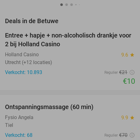
favorite_border
Deals in de Betuwe
Entree + hapje + non-alcoholisch drankje voor
52%
2 bij Holland Casino
Holland Casino
9.6
star
Utrecht (+12 locaties)
Verkocht: 10.893
€21
Regulier
€10
favorite_border
Ontspanningsmassage (60 min)
51%
Fysio Angela
9.9
star
Tiel
Verkocht: 68
€70
Regulier