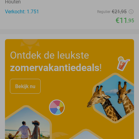
Houten
Verkocht: 1.751
€21
,95
Regulier
€11
,95
Ontdek de leukste
zomervakantiedeals
!
Bekijk nu