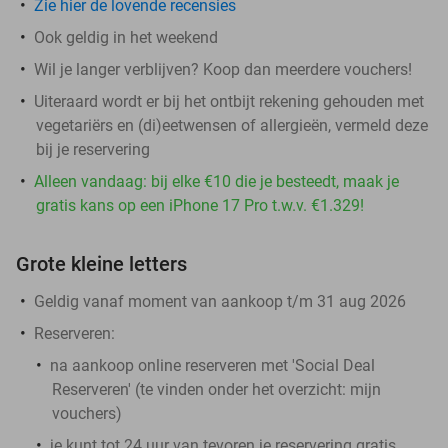
Zie hier de lovende recensies
Ook geldig in het weekend
Wil je langer verblijven? Koop dan meerdere vouchers!
Uiteraard wordt er bij het ontbijt rekening gehouden met
vegetariërs en (di)eetwensen of allergieën, vermeld deze
bij je reservering
Alleen vandaag: bij elke €10 die je besteedt, maak je
gratis kans op een iPhone 17 Pro t.w.v. €1.329!
Grote kleine letters
Geldig vanaf moment van aankoop t/m 31 aug 2026
Reserveren:
na aankoop online reserveren met 'Social Deal
Reserveren' (te vinden onder het overzicht:
mijn
vouchers
)
je kunt tot 24 uur van tevoren je reservering gratis