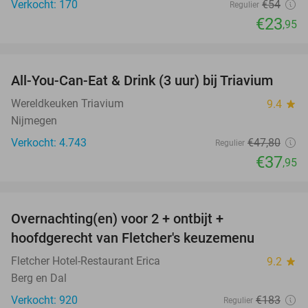
Verkocht: 170
€54
Regulier
€23
,95
favorite_border
All-You-Can-Eat & Drink (3 uur) bij Triavium
21%
Wereldkeuken Triavium
9.4
star
Nijmegen
Verkocht: 4.743
€47
,80
Regulier
€37
,95
favorite_border
Overnachting(en) voor 2 + ontbijt +
21%
hoofdgerecht van Fletcher's keuzemenu
Fletcher Hotel-Restaurant Erica
9.2
star
Berg en Dal
Verkocht: 920
€183
Regulier