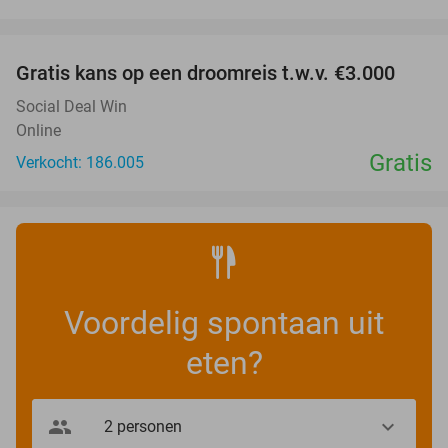
favorite_border
Gratis kans op een droomreis t.w.v. €3.000
Social Deal Win
Online
Gratis
Verkocht: 186.005
Voordelig spontaan uit
eten?