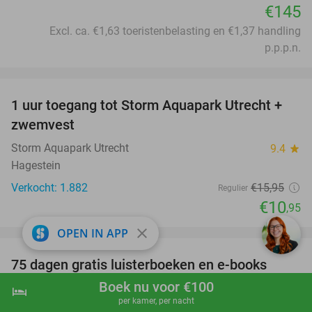
€145
Excl. ca. €1,63 toeristenbelasting en €1,37 handling
p.p.p.n.
favorite_border
1 uur toegang tot Storm Aquapark Utrecht +
31%
zwemvest
Storm Aquapark Utrecht
9.4
star
Hagestein
Verkocht: 1.882
€15
,95
Regulier
€10
,95
favorite_border
close
OPEN IN APP
100%
75 dagen gratis luisterboeken en e-books
Boek nu voor €100
BookBeat
hotel
shopping_cart
Boek nu
navigate_next
per kamer, per nacht
Stockholm