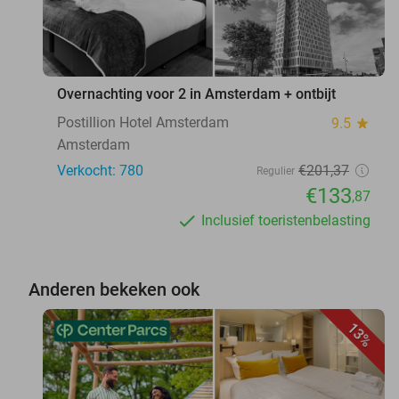
Overnachting voor 2 in Amsterdam + ontbijt
Postillion Hotel Amsterdam
9.5
star
Amsterdam
Verkocht: 780
€201
,37
Regulier
€133
,87
Inclusief toeristenbelasting
Anderen bekeken ook
13%