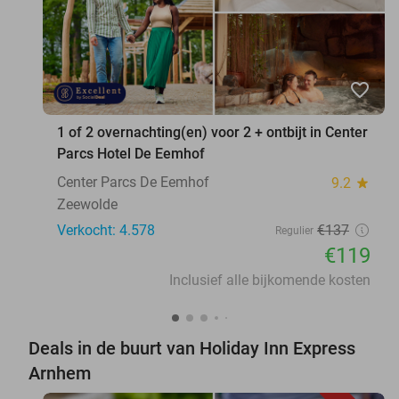
favorite_border
1 of 2 overnachting(en) voor 2 + ontbijt in Center
Parcs Hotel De Eemhof
Center Parcs De Eemhof
9.2
star
Zeewolde
Verkocht: 4.578
€137
Regulier
€119
Inclusief alle bijkomende kosten
Deals in de buurt van Holiday Inn Express
Arnhem