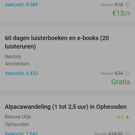
Verkocht: 9.589
€18
Regulier
€13
,25
favorite_border
100%
60 dagen luisterboeken en e-books (20
luisteruren)
Nextory
Amsterdam
Verkocht: 6.433
€24
Regulier
Gratis
favorite_border
Alpacawandeling (1 tot 2,5 uur) in Opheusden
38%
Betuwe Uitje
9.6
star
Opheusden
Verkocht: 1.642
€18
,50
Regulier