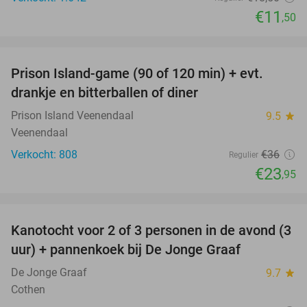
€11
,50
favorite_border
Prison Island-game (90 of 120 min) + evt.
33%
drankje en bitterballen of diner
Prison Island Veenendaal
9.5
star
Veenendaal
Verkocht: 808
€36
Regulier
€23
,95
favorite_border
Kanotocht voor 2 of 3 personen in de avond (3
56%
uur) + pannenkoek bij De Jonge Graaf
De Jonge Graaf
9.7
star
Cothen