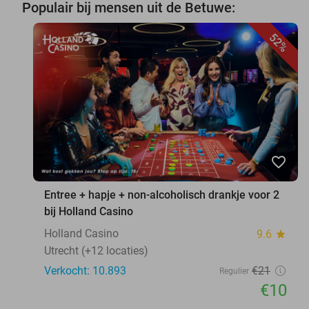
Populair bij mensen uit de Betuwe:
52%
favorite_border
Entree + hapje + non-alcoholisch drankje voor 2
bij Holland Casino
Holland Casino
9.6
star
Utrecht (+12 locaties)
Verkocht: 10.893
€21
Regulier
€10