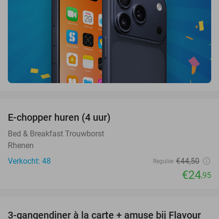
favorite_border
E-chopper huren (4 uur)
44%
Bed & Breakfast Trouwborst
Rhenen
Verkocht: 48
€44
,50
Regulier
€24
,95
favorite_border
3-gangendiner à la carte + amuse bij Flavour
38%