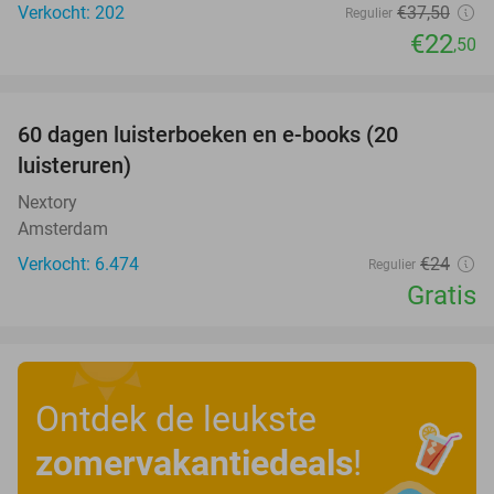
Verkocht: 202
€37
,50
Regulier
€22
,50
favorite_border
100%
60 dagen luisterboeken en e-books (20
luisteruren)
Nextory
Amsterdam
Verkocht: 6.474
€24
Regulier
Gratis
Ontdek de leukste
zomervakantiedeals
!