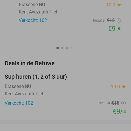
Brasserie NU
10.0
star
Kerk Avezaath Tiel
Verkocht: 102
€15
Regulier
€9
,90
favorite_border
Deals in de Betuwe
Sup huren (1, 2 of 3 uur)
34%
Brasserie NU
10.0
star
Kerk Avezaath Tiel
Verkocht: 102
€15
Regulier
€9
,90
favorite_border