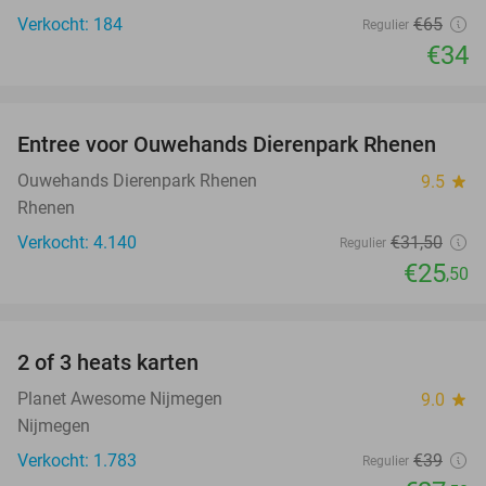
Verkocht: 184
€65
Regulier
€34
favorite_border
Entree voor Ouwehands Dierenpark Rhenen
19%
Ouwehands Dierenpark Rhenen
9.5
star
Rhenen
Verkocht: 4.140
€31
,50
Regulier
€25
,50
favorite_border
2 of 3 heats karten
29%
Planet Awesome Nijmegen
9.0
star
Nijmegen
Verkocht: 1.783
€39
Regulier