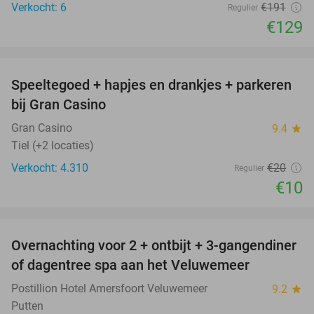
Verkocht: 6
€191
Regulier
€129
favorite_border
Speeltegoed + hapjes en drankjes + parkeren
50%
bij Gran Casino
Gran Casino
9.4
star
Tiel (+2 locaties)
Verkocht: 4.310
€20
Regulier
€10
favorite_border
Overnachting voor 2 + ontbijt + 3-gangendiner
of dagentree spa aan het Veluwemeer
Postillion Hotel Amersfoort Veluwemeer
9.2
star
Putten