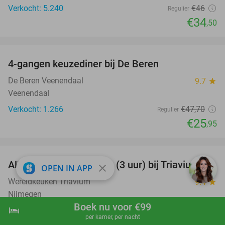
Verkocht: 5.240
€46
Regulier
€34
,50
favorite_border
4-gangen keuzediner bij De Beren
46%
De Beren Veenendaal
9.7
star
Veenendaal
Verkocht: 1.266
€47
,70
Regulier
€25
,95
favorite_border
All-You-Can-Eat & Drink (3 uur) bij Triavium
21%
close
OPEN IN APP
Wereldkeuken Triavium
9.4
star
Nijmegen
Boek nu voor €99
hotel
shopping_cart
Boek nu
navigate_next
Verkocht: 4.821
€47
,80
Regulier
per kamer, per nacht
€37
,95