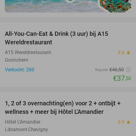
favorite_border
All-You-Can-Eat & Drink (3 uur) bij A15
19%
Wereldrestaurant
A15 Wereldrestaurant
9.4
star
Gorinchem
Verkocht: 260
€46
,50
Regulier
€37
,50
favorite_border
1, 2 of 3 overnachting(en) voor 2 + ontbijt +
32%
NEW
wellness + meer bij Hôtel L'Amandier
TODAY
Hôtel L'Amandier
9.9
star
Libramont-Chevigny