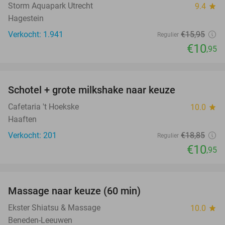
Storm Aquapark Utrecht
9.4
star
Hagestein
Verkocht: 1.941
€15
,95
Regulier
€10
,95
favorite_border
Schotel + grote milkshake naar keuze
42%
Cafetaria 't Hoekske
10.0
star
Haaften
Verkocht: 201
€18
,85
Regulier
€10
,95
favorite_border
Massage naar keuze (60 min)
48%
Ekster Shiatsu & Massage
10.0
star
Beneden-Leeuwen