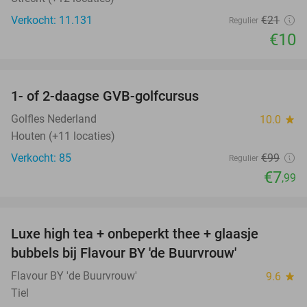
Verkocht: 11.131
€21
Regulier
€10
favorite_border
1- of 2-daagse GVB-golfcursus
92%
Golfles Nederland
10.0
star
Houten (+11 locaties)
Verkocht: 85
€99
Regulier
€7
,99
favorite_border
Luxe high tea + onbeperkt thee + glaasje
40%
bubbels bij Flavour BY 'de Buurvrouw'
Flavour BY 'de Buurvrouw'
9.6
star
Tiel