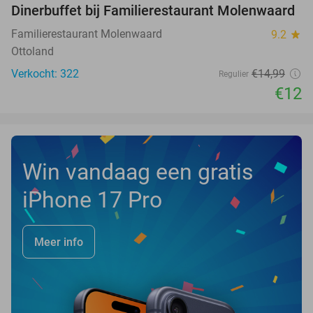
Dinerbuffet bij Familierestaurant Molenwaard
20%
Familierestaurant Molenwaard
9.2
star
Ottoland
Verkocht: 322
€14
,99
Regulier
€12
Win vandaag een gratis
iPhone 17 Pro
Meer info