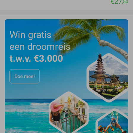
€27
,50
Win gratis
een droomreis
t.w.v. €3.000
Doe mee!