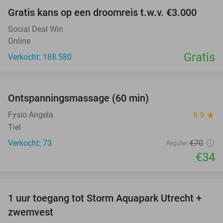
Gratis kans op een droomreis t.w.v. €3.000
Social Deal Win
Online
Gratis
Verkocht: 188.580
favorite_border
Ontspanningsmassage (60 min)
51%
Fysio Angela
9.9
star
Tiel
Verkocht: 73
€70
Regulier
€34
favorite_border
1 uur toegang tot Storm Aquapark Utrecht +
31%
zwemvest