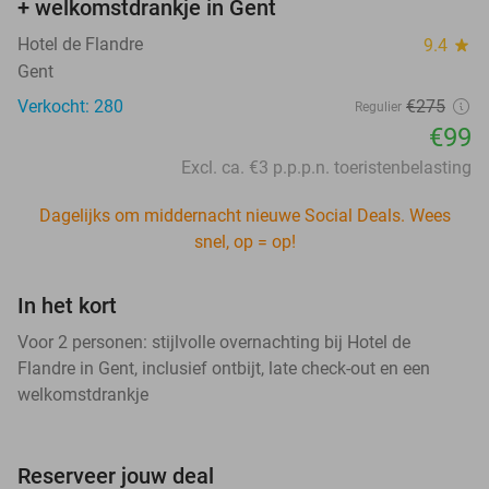
+ welkomstdrankje in Gent
Hotel de Flandre
9.4
star
Gent
Verkocht: 280
€275
Regulier
€99
Excl. ca. €3 p.p.p.n. toeristenbelasting
Dagelijks om middernacht nieuwe Social Deals. Wees
snel, op = op!
In het kort
Voor 2 personen: stijlvolle overnachting bij Hotel de
Flandre in Gent, inclusief ontbijt, late check-out en een
welkomstdrankje
Reserveer jouw deal