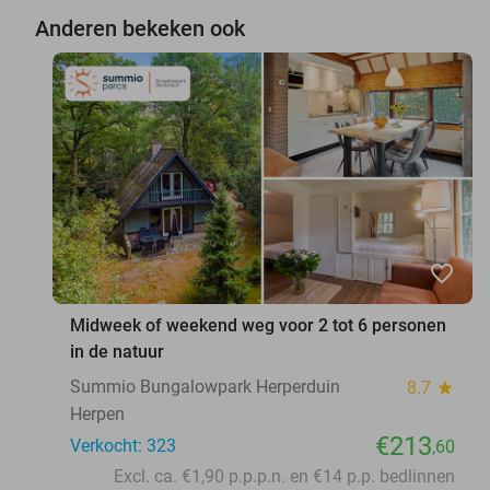
Anderen bekeken ook
favorite_border
Midweek of weekend weg voor 2 tot 6 personen
in de natuur
Summio Bungalowpark Herperduin
8.7
star
Herpen
€213
Verkocht: 323
,60
Excl. ca. €1,90 p.p.p.n. en €14 p.p. bedlinnen