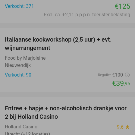
€125
Verkocht: 371
Excl. ca. €2,11 p.p.p.n. toeristenbelasting
favorite_border
Italiaanse kookworkshop (2,5 uur) + evt.
60%
wijnarrangement
Food by Marjoleine
Nieuwendijk
Verkocht: 90
€100
Regulier
€39
,95
favorite_border
Entree + hapje + non-alcoholisch drankje voor
52%
2 bij Holland Casino
Holland Casino
9.6
star
Utrecht (+12 locaties)