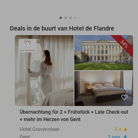
Deals in de buurt van Hotel de Flandre
34%
favorite_border
Übernachtung für 2 + Frühstück + Late Check-out
+ mehr im Herzen von Gent
Hotel Gravensteen
9.4
star
Gent
2 min.
directions_walk