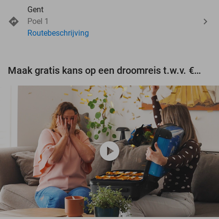
Gent
Poel 1
Routebeschrijving
Maak gratis kans op een droomreis t.w.v. €3.000!
play_circle