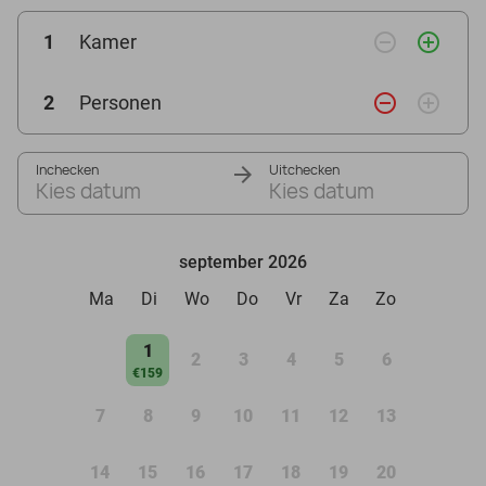
remove_circle_outline
add_circle_outline
1
Kamer
remove_circle_outline
add_circle_outline
2
Personen
Inchecken
Uitchecken
Kies datum
Kies datum
september 2026
Ma
Di
Wo
Do
Vr
Za
Zo
1
2
3
4
5
6
€159
7
8
9
10
11
12
13
14
15
16
17
18
19
20