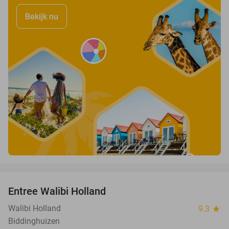
Bekijk nu
favorite_border
Entree Walibi Holland
25%
Walibi Holland
9.3
star
Biddinghuizen