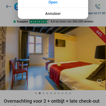
Open
7 dagen per week beschikbaar
10+ miljoen leden
Annuleer
Bereikbaar tot 21:00
9,4
op basis van
206.330 reviews
Ontdek 15.000+ deals
64%
7 dagen per week beschikbaar
10+ miljoen leden
favorite_border
Overnachting voor 2 + ontbijt + late check-out