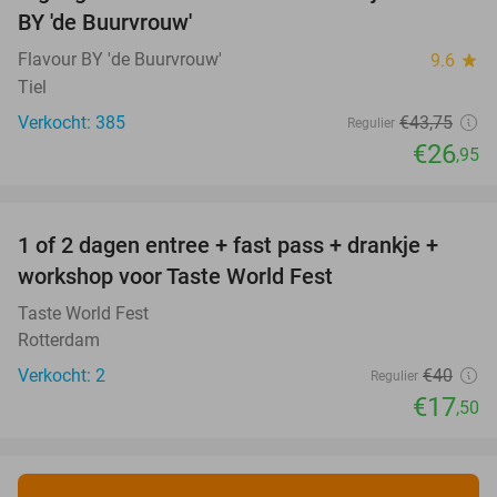
BY 'de Buurvrouw'
Flavour BY 'de Buurvrouw'
9.6
star
Tiel
Verkocht: 385
€43
,75
Regulier
€26
,95
favorite_border
1 of 2 dagen entree + fast pass + drankje +
56%
NEW
workshop voor Taste World Fest
TODAY
Taste World Fest
Rotterdam
Verkocht: 2
€40
Regulier
€17
,50