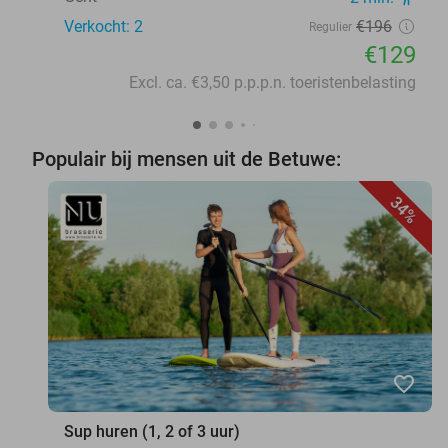
Verkocht: 2
€196
Regulier
€129
Excl. ca. €3,50 p.p.p.n. toeristenbelasting
Populair bij mensen uit de Betuwe:
34%
favorite_border
Sup huren (1, 2 of 3 uur)