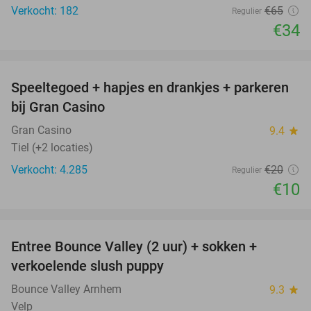
Verkocht: 182
€65
Regulier
€34
favorite_border
Speeltegoed + hapjes en drankjes + parkeren
50%
bij Gran Casino
Gran Casino
9.4
star
Tiel (+2 locaties)
Verkocht: 4.285
€20
Regulier
€10
favorite_border
Entree Bounce Valley (2 uur) + sokken +
41%
verkoelende slush puppy
Bounce Valley Arnhem
9.3
star
Velp