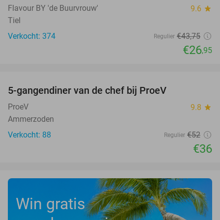
Flavour BY 'de Buurvrouw'
9.6
star
Tiel
Verkocht: 374
€43
,75
Regulier
€26
,95
favorite_border
5-gangendiner van de chef bij ProeV
31%
ProeV
9.8
star
Ammerzoden
Verkocht: 88
€52
Regulier
€36
Win gratis