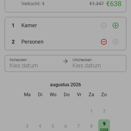
€638
Verkocht: 4
€1.347
remove_circle_outline
add_circle_outline
1
Kamer
remove_circle_outline
add_circle_outline
2
Personen
Inchecken
Uitchecken
Kies datum
Kies datum
augustus 2026
Ma
Di
Wo
Do
Vr
Za
Zo
1
2
9
3
4
5
6
7
8
€258