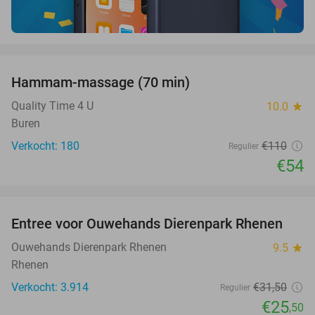
favorite_border
Hammam-massage (70 min)
51%
SOLD
OUT
Quality Time 4 U
10.0
star
Buren
Verkocht: 180
€110
Regulier
€54
favorite_border
Entree voor Ouwehands Dierenpark Rhenen
19%
Ouwehands Dierenpark Rhenen
9.5
star
Rhenen
Verkocht: 3.914
€31
,50
Regulier
€25
,50