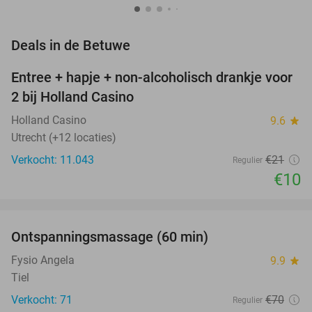
favorite_border
Deals in de Betuwe
Entree + hapje + non-alcoholisch drankje voor
52%
2 bij Holland Casino
Holland Casino
9.6
star
Utrecht (+12 locaties)
Verkocht: 11.043
€21
Regulier
€10
favorite_border
Ontspanningsmassage (60 min)
51%
Fysio Angela
9.9
star
Tiel
Verkocht: 71
€70
Regulier