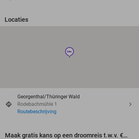
Locaties
hotel
Georgenthal/Thüringer Wald
Rodebachmühle 1
Routebeschrijving
Maak gratis kans op een droomreis t.w.v. €3.000!