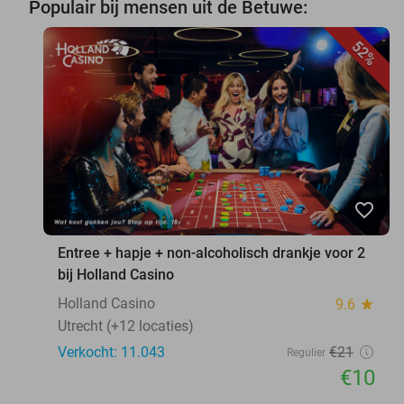
Populair bij mensen uit de Betuwe:
52%
favorite_border
Entree + hapje + non-alcoholisch drankje voor 2
bij Holland Casino
Holland Casino
9.6
star
Utrecht (+12 locaties)
Verkocht: 11.043
€21
Regulier
€10