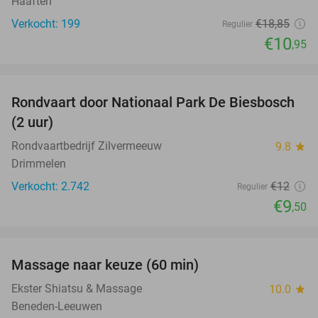
Haaften
Verkocht: 199
€18
,85
Regulier
€10
,95
favorite_border
Rondvaart door Nationaal Park De Biesbosch
21%
(2 uur)
Rondvaartbedrijf Zilvermeeuw
9.8
star
Drimmelen
Verkocht: 2.742
€12
Regulier
€9
,50
favorite_border
Massage naar keuze (60 min)
48%
Ekster Shiatsu & Massage
10.0
star
Beneden-Leeuwen