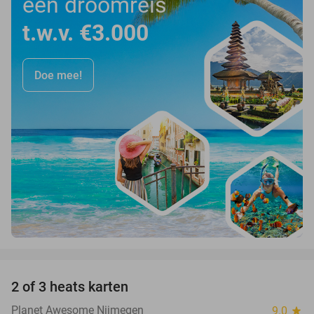
een droomreis
t.w.v. €3.000
Doe mee!
favorite_border
2 of 3 heats karten
29%
Planet Awesome Nijmegen
9.0
star