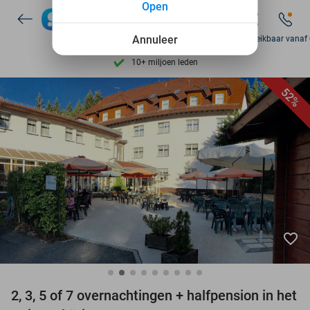
Open
7 dagen per week beschikbaar
10+ miljoen leden
Annuleer
Zo bereikbaar vanaf
9,4
op basis van
206.239 reviews
Ontdek 15.000+ deals
52%
7 dagen per week beschikbaar
10+ miljoen leden
favorite_border
2, 3, 5 of 7 overnachtingen + halfpension in het