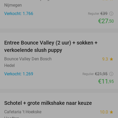
Nijmegen
Verkocht: 1.766
€39
Regulier
€27
,50
favorite_border
Entree Bounce Valley (2 uur) + sokken +
46%
verkoelende slush puppy
Bounce Valley Den Bosch
9.3
star
Hedel
Verkocht: 1.269
€21
,95
Regulier
€11
,95
favorite_border
Schotel + grote milkshake naar keuze
42%
Cafetaria 't Hoekske
10.0
star