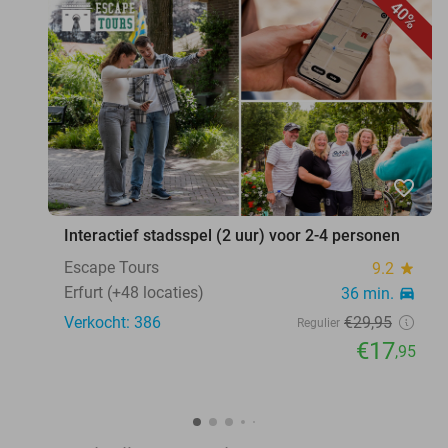
40%
favorite_border
Interactief stadsspel (2 uur) voor 2-4 personen
Escape Tours
9.2
star
Erfurt (+48 locaties)
36 min.
directions_car
Verkocht: 386
€29
,95
Regulier
€17
,95