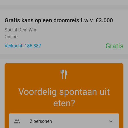
favorite_border
Gratis kans op een droomreis t.w.v. €3.000
Social Deal Win
Online
Gratis
Verkocht: 186.887
Voordelig spontaan uit
eten?