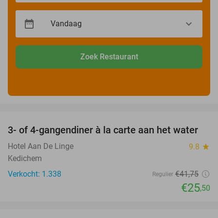
Zoek Restaurant
favorite_border
3- of 4-gangendiner à la carte aan het water
39%
Hotel Aan De Linge
9.8
star
Kedichem
Verkocht: 1.338
€41
,75
Regulier
€25
,50
favorite_border