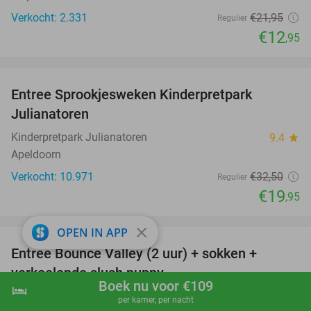
Verkocht: 2.331
€21
,95
Regulier
€12
,95
favorite_border
Entree Sprookjesweken Kinderpretpark
39%
Julianatoren
Kinderpretpark Julianatoren
9.4
star
Apeldoorn
Verkocht: 10.971
€32
,50
Regulier
€19
,95
favorite_border
close
OPEN IN APP
Entree Bounce Valley (2 uur) + sokken +
46%
verkoelende slush puppy
Boek nu voor €109
hotel
shopping_cart
Boek nu
navigate_next
Bounce Valley Houten
9.6
star
per kamer, per nacht