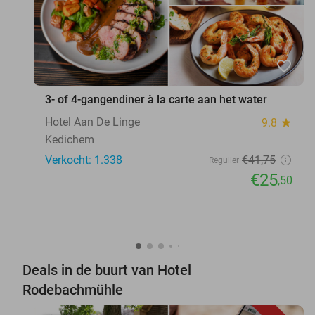
favorite_border
3- of 4-gangendiner à la carte aan het water
Hotel Aan De Linge
9.8
star
Kedichem
Verkocht: 1.338
€41
,75
Regulier
€25
,50
Deals in de buurt van Hotel
Rodebachmühle