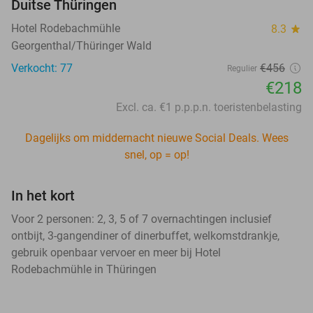
Duitse Thüringen
Hotel Rodebachmühle
8.3
star
Georgenthal/Thüringer Wald
Verkocht: 77
€456
Regulier
€218
Excl. ca. €1 p.p.p.n. toeristenbelasting
Dagelijks om middernacht nieuwe Social Deals. Wees
snel, op = op!
In het kort
Voor 2 personen: 2, 3, 5 of 7 overnachtingen inclusief
ontbijt, 3-gangendiner of dinerbuffet, welkomstdrankje,
gebruik openbaar vervoer en meer bij Hotel
Rodebachmühle in Thüringen