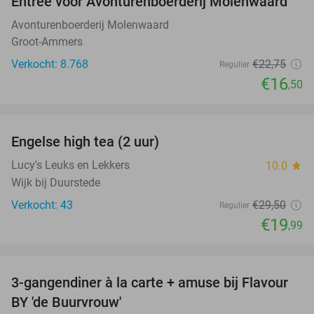
Entree voor Avonturenboerderij Molenwaard
27%
Avonturenboerderij Molenwaard
Groot-Ammers
Verkocht: 8.768
€22
,75
Regulier
€16
,50
favorite_border
Engelse high tea (2 uur)
32%
Lucy's Leuks en Lekkers
10.0
star
Wijk bij Duurstede
Verkocht: 43
€29
,50
Regulier
€19
,99
favorite_border
3-gangendiner à la carte + amuse bij Flavour
38%
BY 'de Buurvrouw'