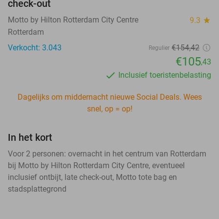
check-out
Motto by Hilton Rotterdam City Centre
9.3
star
Rotterdam
Verkocht: 3.043
€154,42
Regulier
€105
,43
Inclusief toeristenbelasting
Dagelijks om middernacht nieuwe Social Deals. Wees
snel, op = op!
In het kort
Voor 2 personen: overnacht in het centrum van Rotterdam
bij Motto by Hilton Rotterdam City Centre, eventueel
inclusief ontbijt, late check-out, Motto tote bag en
stadsplattegrond