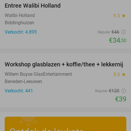
Entree Walibi Holland
25%
Walibi Holland
9.3
star
Biddinghuizen
Verkocht: 4.895
€46
Regulier
€34
,50
favorite_border
Workshop glasblazen + koffie/thee + lekkernij
68%
Willem Buyse GlasEntertainment
8.0
star
Beneden-Leeuwen
Verkocht: 441
€120
Regulier
€39