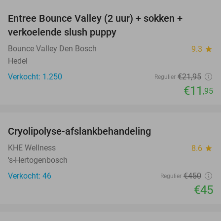
Entree Bounce Valley (2 uur) + sokken +
46%
verkoelende slush puppy
Bounce Valley Den Bosch
9.3
star
Hedel
Verkocht: 1.250
€21
,95
Regulier
€11
,95
favorite_border
Cryolipolyse-afslankbehandeling
90%
KHE Wellness
8.6
star
's-Hertogenbosch
Verkocht: 46
€450
Regulier
€45
favorite_border