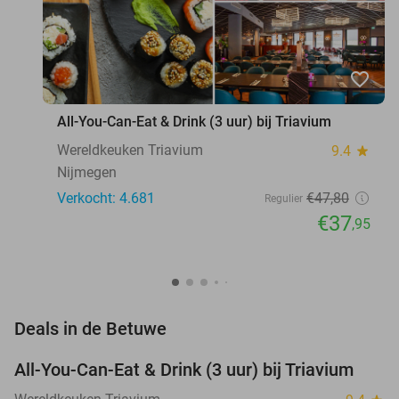
favorite_border
All-You-Can-Eat & Drink (3 uur) bij Triavium
Wereldkeuken Triavium
9.4
star
Nijmegen
Verkocht: 4.681
€47
,80
Regulier
€37
,95
favorite_border
Deals in de Betuwe
All-You-Can-Eat & Drink (3 uur) bij Triavium
21%