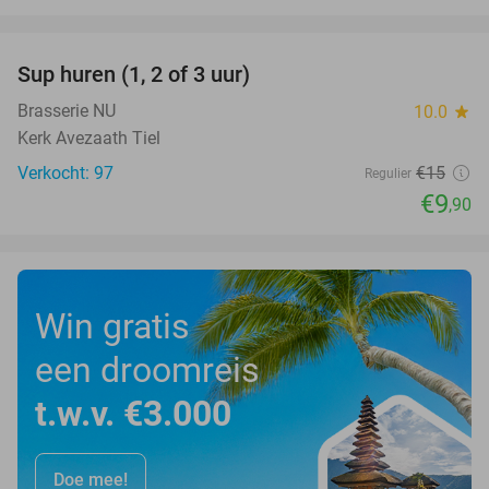
favorite_border
Sup huren (1, 2 of 3 uur)
34%
Brasserie NU
10.0
star
Kerk Avezaath Tiel
Verkocht: 97
€15
Regulier
€9
,90
Win gratis
een droomreis
t.w.v. €3.000
Doe mee!