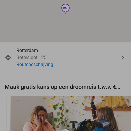
hotel
Rotterdam
Botersloot 125
Routebeschrijving
Maak gratis kans op een droomreis t.w.v. €3.000!