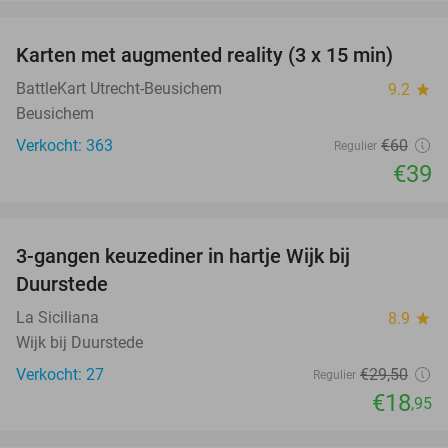
favorite_border
Karten met augmented reality (3 x 15 min)
35%
BattleKart Utrecht-Beusichem
9.2
star
Beusichem
Verkocht: 363
€60
Regulier
€39
favorite_border
3-gangen keuzediner in hartje Wijk bij
36%
Duurstede
La Siciliana
8.9
star
Wijk bij Duurstede
Verkocht: 27
€29
,50
Regulier
€18
,95
favorite_border