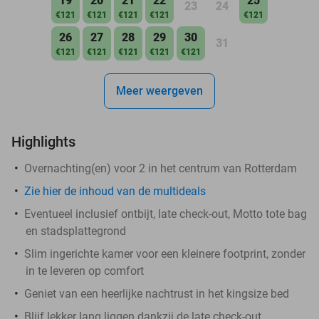
19
20
21
22
25
23
24
€121
€121
€121
€121
€121
26
27
28
29
30
31
€121
€121
€121
€121
€121
Meer weergeven
Highlights
Overnachting(en) voor 2 in het centrum van Rotterdam
Zie hier de inhoud van de multideals
Eventueel inclusief ontbijt, late check-out, Motto tote bag
en stadsplattegrond
Slim ingerichte kamer voor een kleinere footprint, zonder
in te leveren op comfort
Geniet van een heerlijke nachtrust in het kingsize bed
Blijf lekker lang liggen dankzij de late check-out