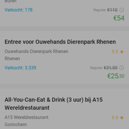
Buren
Verkocht: 178
€110
Regulier
€54
favorite_border
Entree voor Ouwehands Dierenpark Rhenen
19%
Ouwehands Dierenpark Rhenen
9.5
star
Rhenen
Verkocht: 3.339
€31
,50
Regulier
€25
,50
favorite_border
All-You-Can-Eat & Drink (3 uur) bij A15
19%
Wereldrestaurant
A15 Wereldrestaurant
9.4
star
Gorinchem