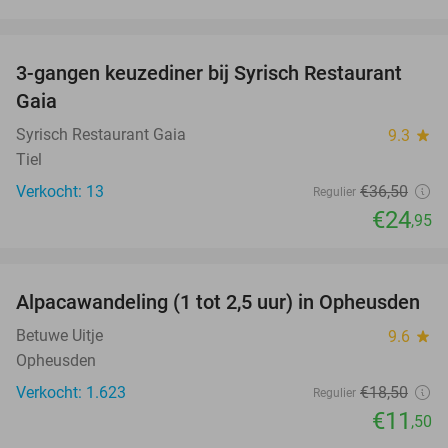
favorite_border
3-gangen keuzediner bij Syrisch Restaurant
32%
Gaia
Syrisch Restaurant Gaia
9.3
star
Tiel
Verkocht: 13
€36
,50
Regulier
€24
,95
favorite_border
Alpacawandeling (1 tot 2,5 uur) in Opheusden
38%
Betuwe Uitje
9.6
star
Opheusden
Verkocht: 1.623
€18
,50
Regulier
€11
,50