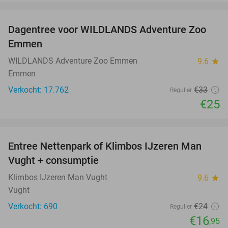
favorite_border
Dagentree voor WILDLANDS Adventure Zoo
24%
Emmen
WILDLANDS Adventure Zoo Emmen
9.6
star
Emmen
Verkocht: 17.762
€33
Regulier
€25
favorite_border
Entree Nettenpark of Klimbos IJzeren Man
29%
Vught + consumptie
Klimbos IJzeren Man Vught
9.6
star
Vught
Verkocht: 690
€24
Regulier
€16
,95