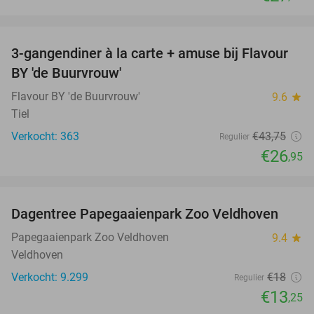
favorite_border
3-gangendiner à la carte + amuse bij Flavour
38%
BY 'de Buurvrouw'
Flavour BY 'de Buurvrouw'
9.6
star
Tiel
Verkocht: 363
€43
,75
Regulier
€26
,95
favorite_border
Dagentree Papegaaienpark Zoo Veldhoven
26%
Papegaaienpark Zoo Veldhoven
9.4
star
Veldhoven
Verkocht: 9.299
€18
Regulier
€13
,25