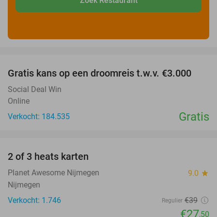
Zoek Restaurant
favorite_border
Gratis kans op een droomreis t.w.v. €3.000
Social Deal Win
Online
Gratis
Verkocht: 184.535
favorite_border
2 of 3 heats karten
29%
Planet Awesome Nijmegen
9.0
star
Nijmegen
Verkocht: 1.746
€39
Regulier
€27
,50