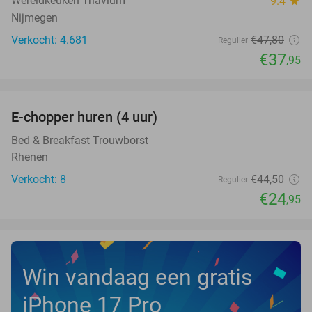
Wereldkeuken Triavium
9.4
star
Nijmegen
Verkocht: 4.681
€47
,80
Regulier
€37
,95
favorite_border
E-chopper huren (4 uur)
44%
NEW
TODAY
Bed & Breakfast Trouwborst
Rhenen
Verkocht: 8
€44
,50
Regulier
€24
,95
Win vandaag een gratis
iPhone 17 Pro