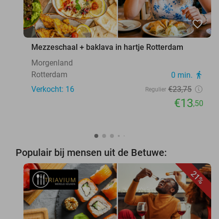
favorite_border
Mezzeschaal + baklava in hartje Rotterdam
Morgenland
Rotterdam
0 min.
directions_walk
Verkocht: 16
€23
,75
Regulier
€13
,50
Populair bij mensen uit de Betuwe:
21%