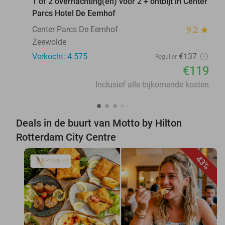
1 of 2 overnachting(en) voor 2 + ontbijt in Center
Parcs Hotel De Eemhof
Center Parcs De Eemhof
9.2
star
Zeewolde
Verkocht: 4.575
€137
Regulier
€119
Inclusief alle bijkomende kosten
Deals in de buurt van Motto by Hilton
Rotterdam City Centre
43%