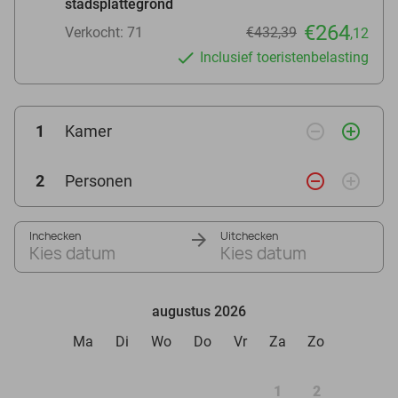
stadsplattegrond
€264
Verkocht: 71
€432,39
,12
Inclusief toeristenbelasting
remove_circle_outline
add_circle_outline
1
Kamer
remove_circle_outline
add_circle_outline
2
Personen
Inchecken
Uitchecken
Kies datum
Kies datum
augustus 2026
Ma
Di
Wo
Do
Vr
Za
Zo
1
2