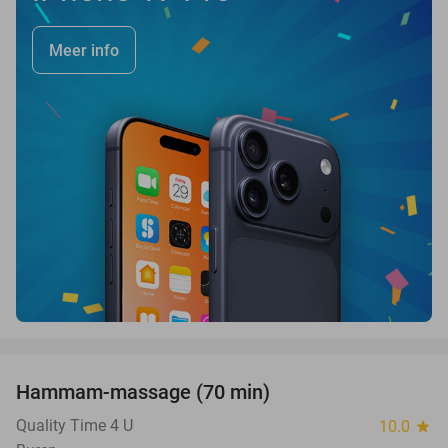
Meer info
favorite_border
Hammam-massage (70 min)
51%
Quality Time 4 U
10.0
star