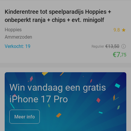
Kinderentree tot speelparadijs Hoppies +
43%
NEW
onbeperkt ranja + chips + evt. minigolf
TODAY
Hoppies
9.8
star
Ammerzoden
Verkocht: 19
€13
,50
Regulier
€7
,75
Win vandaag een gratis
iPhone 17 Pro
Meer info