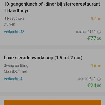
10-gangenlunch of -diner bij sterrenrestaurant
48%
NEW
't Raedthuys
TODAY
´t Raedthuys
9.7
star
Duiven
Verkocht: 43
€150
Regulier
€77
,50
favorite_border
Luxe sieradenworkshop (1,5 tot 2 uur)
50%
NEW
TODAY
Swing en Bling
9.6
star
Maasbommel
Verkocht: 4
€49
Regulier
€24
,50