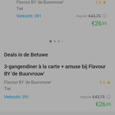
Flavour BY 'de Buurvrouw'
9.6
star
Tiel
Verkocht: 391
€43
,75
Regulier
€26
,95
favorite_border
Deals in de Betuwe
3-gangendiner à la carte + amuse bij Flavour
38%
BY 'de Buurvrouw'
Flavour BY 'de Buurvrouw'
9.6
star
Tiel
Verkocht: 391
€43
,75
Regulier
€26
,95
favorite_border