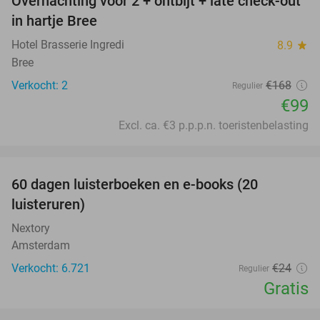
Overnachting voor 2 + ontbijt + late check-out
41%
NEW
in hartje Bree
TODAY
Hotel Brasserie Ingredi
8.9
star
Bree
Verkocht: 2
€168
Regulier
€99
Excl. ca. €3 p.p.p.n. toeristenbelasting
favorite_border
100%
60 dagen luisterboeken en e-books (20
luisteruren)
Nextory
Amsterdam
Verkocht: 6.721
€24
Regulier
Gratis
favorite_border