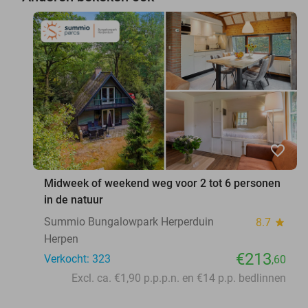
favorite_border
Midweek of weekend weg voor 2 tot 6 personen
in de natuur
Summio Bungalowpark Herperduin
8.7
star
Herpen
€213
Verkocht: 323
,60
Excl. ca. €1,90 p.p.p.n. en €14 p.p. bedlinnen