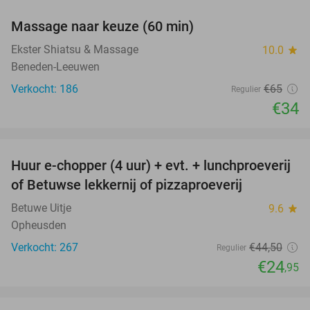
Massage naar keuze (60 min)
48%
Ekster Shiatsu & Massage
10.0
star
Beneden-Leeuwen
Verkocht: 186
€65
Regulier
€34
favorite_border
Huur e-chopper (4 uur) + evt. + lunchproeverij
44%
of Betuwse lekkernij of pizzaproeverij
Betuwe Uitje
9.6
star
Opheusden
Verkocht: 267
€44
,50
Regulier
€24
,95
favorite_border