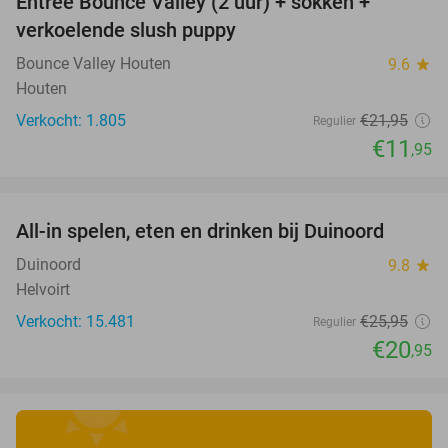
Entree Bounce Valley (2 uur) + sokken +
46%
verkoelende slush puppy
Bounce Valley Houten
9.6
star
Houten
Verkocht: 1.805
€21
,95
Regulier
€11
,95
favorite_border
All-in spelen, eten en drinken bij Duinoord
19%
Duinoord
9.8
star
Helvoirt
Verkocht: 15.481
€25
,95
Regulier
€20
,95