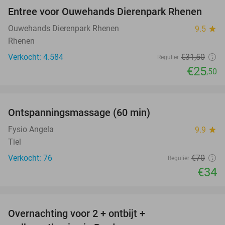
Entree voor Ouwehands Dierenpark Rhenen
19%
Ouwehands Dierenpark Rhenen
9.5
star
Rhenen
Verkocht: 4.584
€31
,50
Regulier
€25
,50
favorite_border
Ontspanningsmassage (60 min)
51%
Fysio Angela
9.9
star
Tiel
Verkocht: 76
€70
Regulier
€34
favorite_border
Overnachting voor 2 + ontbijt +
38%