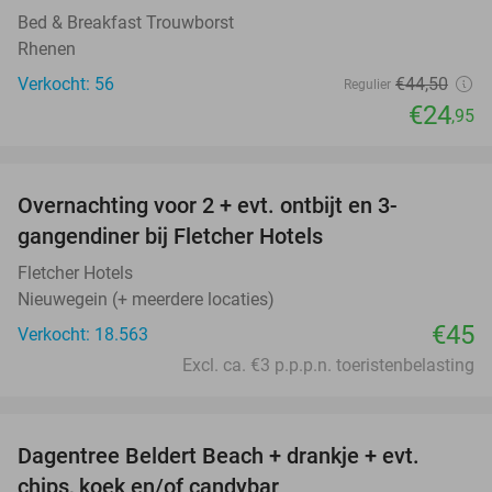
Bed & Breakfast Trouwborst
Rhenen
Verkocht: 56
€44
,50
Regulier
€24
,95
favorite_border
Overnachting voor 2 + evt. ontbijt en 3-
gangendiner bij Fletcher Hotels
Fletcher Hotels
Nieuwegein (+ meerdere locaties)
€45
Verkocht: 18.563
Excl. ca. €3 p.p.p.n. toeristenbelasting
favorite_border
Dagentree Beldert Beach + drankje + evt.
53%
chips, koek en/of candybar