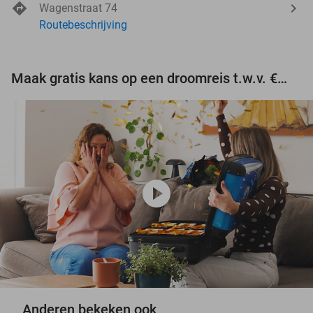
Wagenstraat 74
Routebeschrijving
Maak gratis kans op een droomreis t.w.v. €3.000!
play_circle
Anderen bekeken ook