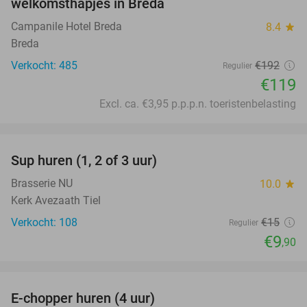
welkomsthapjes in Breda
Campanile Hotel Breda
8.4
star
Breda
Verkocht: 485
€192
Regulier
€119
Excl. ca. €3,95 p.p.p.n. toeristenbelasting
favorite_border
Sup huren (1, 2 of 3 uur)
34%
Brasserie NU
10.0
star
Kerk Avezaath Tiel
Verkocht: 108
€15
Regulier
€9
,90
favorite_border
E-chopper huren (4 uur)
44%