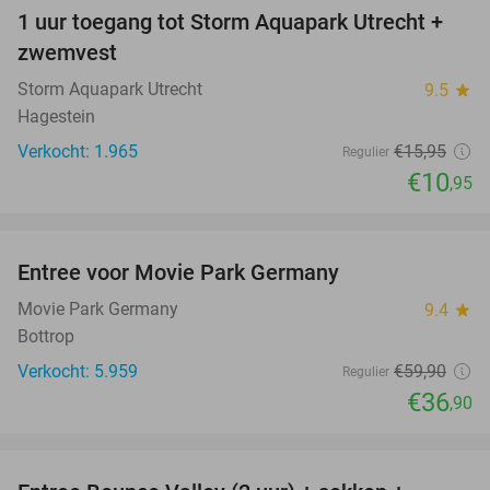
1 uur toegang tot Storm Aquapark Utrecht +
31%
zwemvest
Storm Aquapark Utrecht
9.5
star
Hagestein
Verkocht: 1.965
€15
,95
Regulier
€10
,95
favorite_border
Entree voor Movie Park Germany
38%
Movie Park Germany
9.4
star
Bottrop
Verkocht: 5.959
€59
,90
Regulier
€36
,90
favorite_border