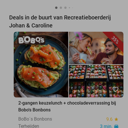
Deals in de buurt van Recreatieboerderij
Johan & Caroline
35%
favorite_border
2-gangen keuzelunch + chocoladeverrassing bij
Bobo's Bonbons
BoBo´s Bonbons
9.6
star
Terheijden
3 min.
directions_car