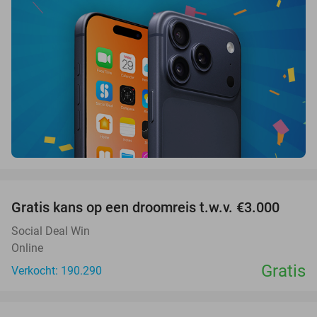
favorite_border
Gratis kans op een droomreis t.w.v. €3.000
Social Deal Win
Online
Gratis
Verkocht: 190.290
favorite_border