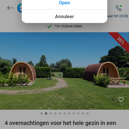
Open
Ontdek 15.000+ deals
7 dagen per week beschikbaar
Annuleer
Bereikbaar tot 23:00
10+ miljoen leden
9,4
op basis van
206.468 reviews
36%
Ontdek 15.000+ deals
7 dagen per week beschikbaar
10+ miljoen leden
favorite_border
4 overnachtingen voor het hele gezin in een