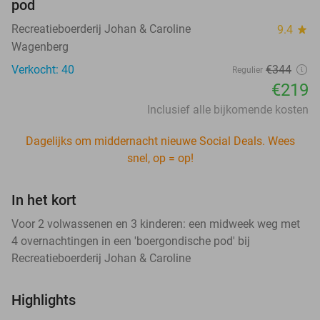
pod
Recreatieboerderij Johan & Caroline
9.4
star
Wagenberg
Verkocht: 40
€344
Regulier
€219
Inclusief alle bijkomende kosten
Dagelijks om middernacht nieuwe Social Deals. Wees
snel, op = op!
In het kort
Voor 2 volwassenen en 3 kinderen: een midweek weg met
4 overnachtingen in een 'boergondische pod' bij
Recreatieboerderij Johan & Caroline
Highlights