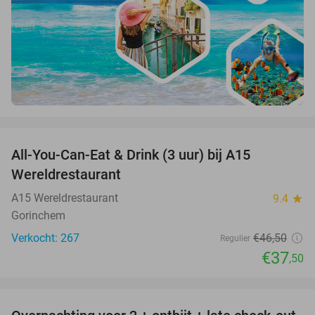
favorite_border
All-You-Can-Eat & Drink (3 uur) bij A15
19%
Wereldrestaurant
A15 Wereldrestaurant
9.4
star
Gorinchem
Verkocht: 267
€46
,50
Regulier
€37
,50
favorite_border