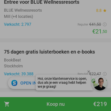
Entree voor BLUE Wellnessresorts
48%
BLUE Wellnessresorts
8.8
star
Mill (+4 locaties)
Verkocht: 2.797
€41
,50
Regulier
€21
,50
favorite_border
100%
75 dagen gratis luisterboeken en e-books
BookBeat
Stockholm
Verkocht: 39.388
€22
,47
Regulier
Gratis
close
OPEN IN APP
favorite_border
Overnachting voor 2 + ontbijt met cava in een
48%
€219
shopping_cart
Koop nu
kasteelhotel