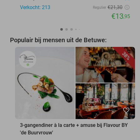
Verkocht: 213
€21
,30
Regulier
€13
,95
Populair bij mensen uit de Betuwe:
38%
favorite_border
3-gangendiner à la carte + amuse bij Flavour BY
'de Buurvrouw'