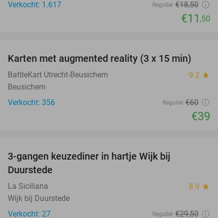
Verkocht: 1.617
€18
,50
Regulier
€11
,50
favorite_border
Karten met augmented reality (3 x 15 min)
35%
BattleKart Utrecht-Beusichem
9.2
star
Beusichem
Verkocht: 356
€60
Regulier
€39
favorite_border
3-gangen keuzediner in hartje Wijk bij
36%
Duurstede
La Siciliana
8.9
star
Wijk bij Duurstede
Verkocht: 27
€29
,50
Regulier