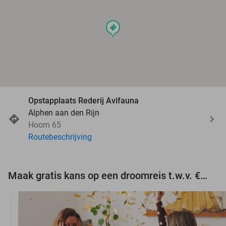
events
Opstapplaats Rederij Avifauna
Alphen aan den Rijn
Hoorn 65
Routebeschrijving
Maak gratis kans op een droomreis t.w.v. €3.000!