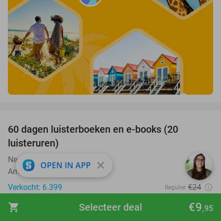
favorite_border
100%
60 dagen luisterboeken en e-books (20
luisteruren)
Nextory
close
OPEN IN APP
Amsterdam
Verkocht: 6.399
€24
Regulier
Gratis
€9
shopping_cart
Selecteer deal
,95
favorite_border