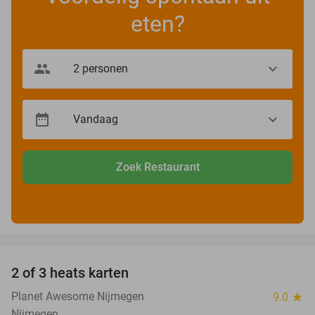
eten?
Zoek Restaurant
favorite_border
2 of 3 heats karten
29%
Planet Awesome Nijmegen
9.0
star
Nijmegen