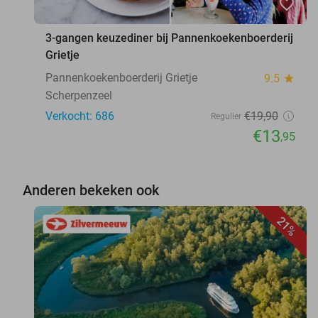
favorite_border
3-gangen keuzediner bij Pannenkoekenboerderij
Grietje
Pannenkoekenboerderij Grietje
9.5
star
Scherpenzeel
Verkocht: 686
€19
,90
Regulier
€13
,95
Anderen bekeken ook
21%