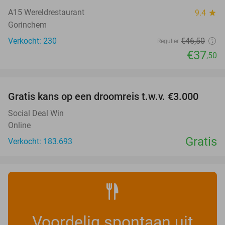
A15 Wereldrestaurant
9.4
star
Gorinchem
Verkocht: 230
€46
,50
Regulier
€37
,50
favorite_border
Gratis kans op een droomreis t.w.v. €3.000
Social Deal Win
Online
Gratis
Verkocht: 183.693
Voordelig spontaan uit