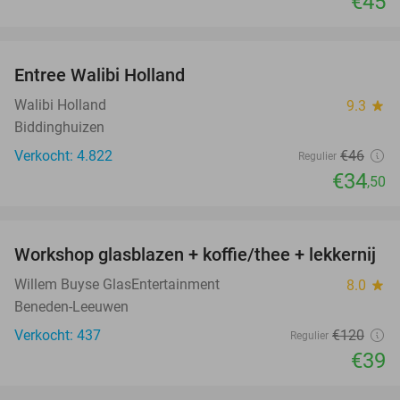
€45
favorite_border
Entree Walibi Holland
25%
Walibi Holland
9.3
star
Biddinghuizen
Verkocht: 4.822
€46
Regulier
€34
,50
favorite_border
Workshop glasblazen + koffie/thee + lekkernij
68%
Willem Buyse GlasEntertainment
8.0
star
Beneden-Leeuwen
Verkocht: 437
€120
Regulier
€39
favorite_border