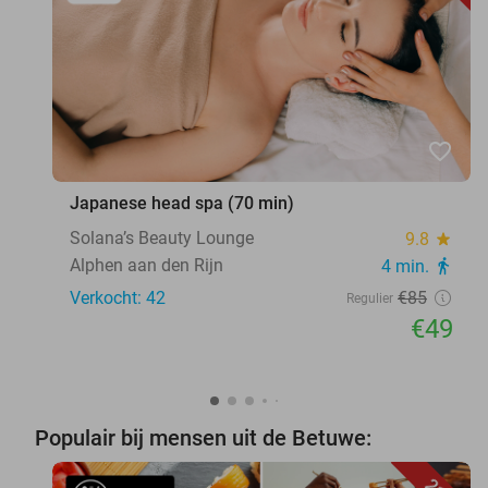
favorite_border
Japanese head spa (70 min)
Solana’s Beauty Lounge
9.8
star
Alphen aan den Rijn
4 min.
directions_walk
Verkocht: 42
€85
Regulier
€49
Populair bij mensen uit de Betuwe: