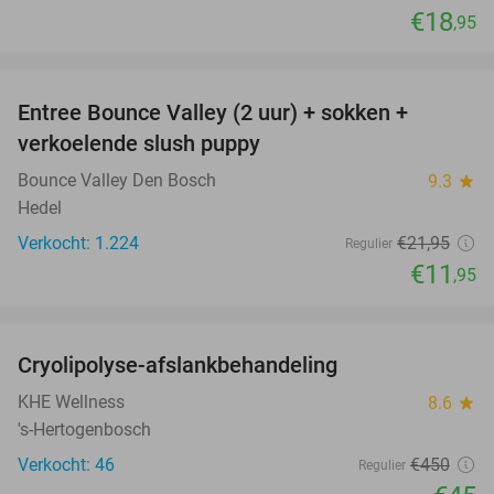
€18
,95
favorite_border
Entree Bounce Valley (2 uur) + sokken +
46%
verkoelende slush puppy
Bounce Valley Den Bosch
9.3
star
Hedel
Verkocht: 1.224
€21
,95
Regulier
€11
,95
favorite_border
Cryolipolyse-afslankbehandeling
90%
KHE Wellness
8.6
star
's-Hertogenbosch
Verkocht: 46
€450
Regulier