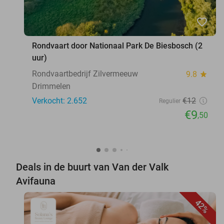
favorite_border
Rondvaart door Nationaal Park De Biesbosch (2
uur)
Rondvaartbedrijf Zilvermeeuw
9.8
star
Drimmelen
Verkocht: 2.652
€12
Regulier
€9
,50
Deals in de buurt van Van der Valk
Avifauna
42%