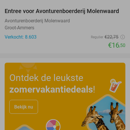
Entree voor Avonturenboerderij Molenwaard
27%
Avonturenboerderij Molenwaard
Groot-Ammers
Verkocht: 8.603
€22
,75
Regulier
€16
,50
Ontdek de leukste
zomervakantiedeals
!
Bekijk nu