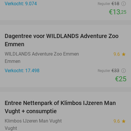
Verkocht: 9.074
€18
Regulier
€13
,25
favorite_border
Dagentree voor WILDLANDS Adventure Zoo
24%
Emmen
WILDLANDS Adventure Zoo Emmen
9.6
star
Emmen
Verkocht: 17.498
€33
Regulier
€25
favorite_border
Entree Nettenpark of Klimbos IJzeren Man
29%
Vught + consumptie
Klimbos IJzeren Man Vught
9.6
star
Vught