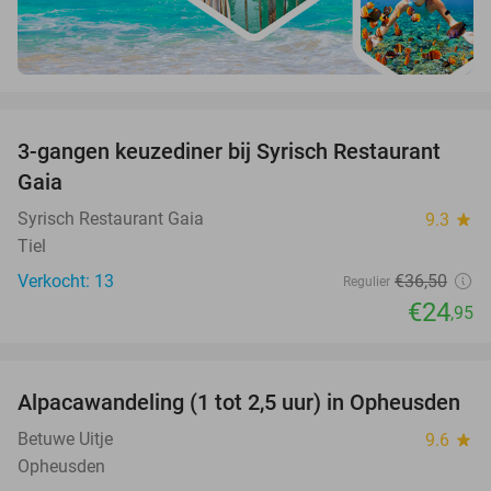
favorite_border
3-gangen keuzediner bij Syrisch Restaurant
32%
Gaia
Syrisch Restaurant Gaia
9.3
star
Tiel
Verkocht: 13
€36
,50
Regulier
€24
,95
favorite_border
Alpacawandeling (1 tot 2,5 uur) in Opheusden
38%
Betuwe Uitje
9.6
star
Opheusden