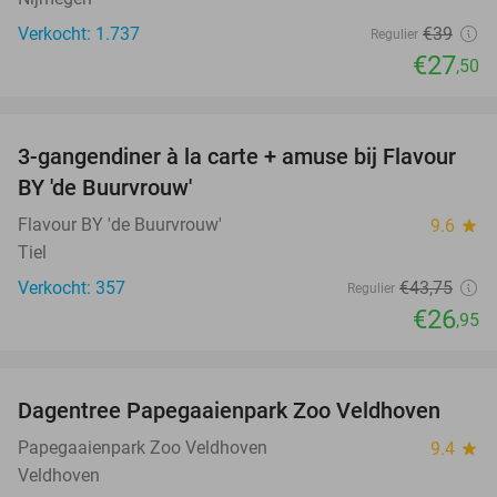
Verkocht: 1.737
€39
Regulier
€27
,50
favorite_border
3-gangendiner à la carte + amuse bij Flavour
38%
BY 'de Buurvrouw'
Flavour BY 'de Buurvrouw'
9.6
star
Tiel
Verkocht: 357
€43
,75
Regulier
€26
,95
favorite_border
Dagentree Papegaaienpark Zoo Veldhoven
26%
Papegaaienpark Zoo Veldhoven
9.4
star
Veldhoven