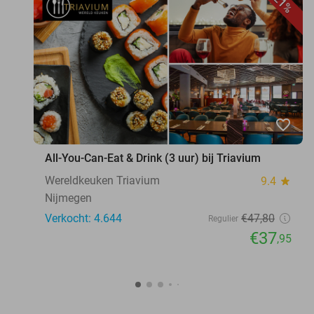
21%
favorite_border
All-You-Can-Eat & Drink (3 uur) bij Triavium
Wereldkeuken Triavium
9.4
star
Nijmegen
Verkocht: 4.644
€47
,80
Regulier
€37
,95