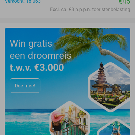
€45
Verkocht: 18.063
Excl. ca. €3 p.p.p.n. toeristenbelasting
Win gratis
een droomreis
t.w.v. €3.000
Doe mee!