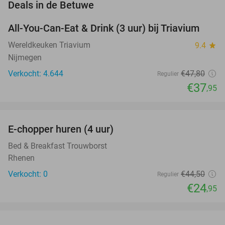
favorite_border
Deals in de Betuwe
All-You-Can-Eat & Drink (3 uur) bij Triavium
21%
Wereldkeuken Triavium
9.4
star
Nijmegen
Verkocht: 4.644
€47
,80
Regulier
€37
,95
favorite_border
E-chopper huren (4 uur)
44%
NEW
TODAY
Bed & Breakfast Trouwborst
Rhenen
Verkocht: 0
€44
,50
Regulier
€24
,95
favorite_border