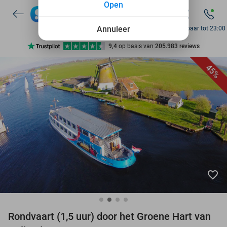
Open
7 dagen per week beschikbaar
10+ miljoen leden
Annuleer
Bereikbaar tot 23:00
9,4
op basis van
205.983 reviews
Ontdek 15.000+ deals
45%
7 dagen per week beschikbaar
10+ miljoen leden
favorite_border
Rondvaart (1,5 uur) door het Groene Hart van