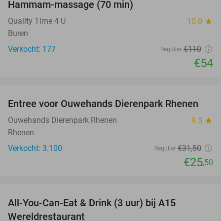
Hammam-massage (70 min)
51%
Quality Time 4 U
10.0
star
Buren
Verkocht: 177
€110
Regulier
€54
favorite_border
Entree voor Ouwehands Dierenpark Rhenen
19%
Ouwehands Dierenpark Rhenen
9.5
star
Rhenen
Verkocht: 3.100
€31
,50
Regulier
€25
,50
favorite_border
All-You-Can-Eat & Drink (3 uur) bij A15
19%
Wereldrestaurant