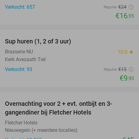
Verkocht: 657
€24
Regulier
€16
,95
favorite_border
Sup huren (1, 2 of 3 uur)
34%
Brasserie NU
10.0
star
Kerk Avezaath Tiel
Verkocht: 93
€15
Regulier
€9
,90
favorite_border
Overnachting voor 2 + evt. ontbijt en 3-
gangendiner bij Fletcher Hotels
Fletcher Hotels
Nieuwegein (+ meerdere locaties)