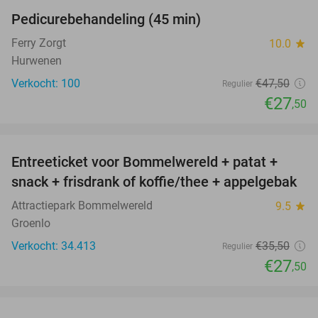
Pedicurebehandeling (45 min)
42%
SOLD
OUT
Ferry Zorgt
10.0
star
Hurwenen
Verkocht: 100
€47
,50
Regulier
€27
,50
favorite_border
Entreeticket voor Bommelwereld + patat +
23%
snack + frisdrank of koffie/thee + appelgebak
Attractiepark Bommelwereld
9.5
star
Groenlo
Verkocht: 34.413
€35
,50
Regulier
€27
,50
favorite_border