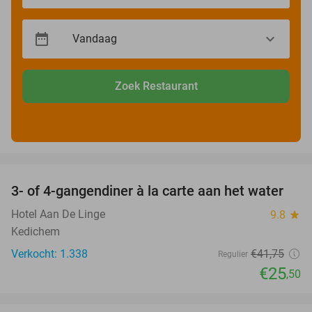
Zoek Restaurant
favorite_border
3- of 4-gangendiner à la carte aan het water
39%
Hotel Aan De Linge
9.8
star
Kedichem
Verkocht: 1.338
€41
,75
Regulier
€25
,50
favorite_border