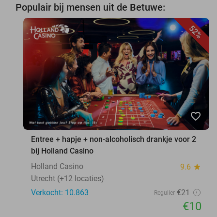
Populair bij mensen uit de Betuwe:
52%
favorite_border
Entree + hapje + non-alcoholisch drankje voor 2
bij Holland Casino
Holland Casino
9.6
star
Utrecht (+12 locaties)
Verkocht: 10.863
€21
Regulier
€10