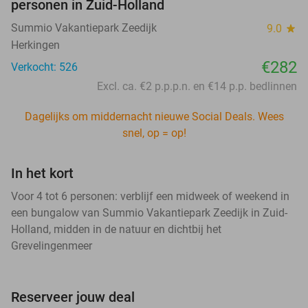
personen in Zuid-Holland
Summio Vakantiepark Zeedijk
9.0
star
Herkingen
€282
Verkocht: 526
Excl. ca. €2 p.p.p.n. en €14 p.p. bedlinnen
Dagelijks om middernacht nieuwe Social Deals. Wees
snel, op = op!
In het kort
Voor 4 tot 6 personen: verblijf een midweek of weekend in
een bungalow van Summio Vakantiepark Zeedijk in Zuid-
Holland, midden in de natuur en dichtbij het
Grevelingenmeer
Reserveer jouw deal