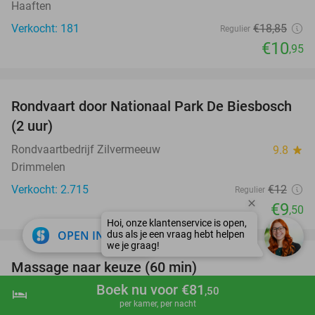
Haaften
Verkocht: 181
€18
,85
Regulier
€10
,95
favorite_border
Rondvaart door Nationaal Park De Biesbosch
21%
(2 uur)
Rondvaartbedrijf Zilvermeeuw
9.8
star
Drimmelen
Verkocht: 2.715
€12
Regulier
€9
,50
favorite_border
close
OPEN IN APP
Massage naar keuze (60 min)
48%
Boek nu voor €81
Ekster Shiatsu & Massage
10.0
star
,50
hotel
shopping_cart
Boek nu
navigate_next
per kamer, per nacht
Beneden-Leeuwen