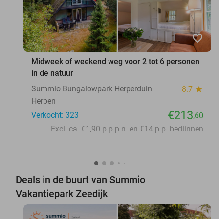
favorite_border
Midweek of weekend weg voor 2 tot 6 personen
in de natuur
Summio Bungalowpark Herperduin
8.7
star
Herpen
€213
Verkocht: 323
,60
Excl. ca. €1,90 p.p.p.n. en €14 p.p. bedlinnen
Deals in de buurt van Summio
Vakantiepark Zeedijk