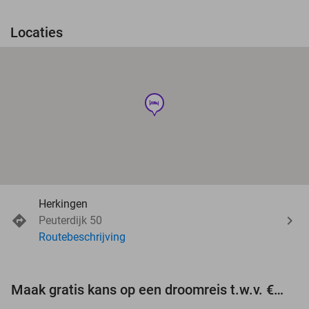
Locaties
hotel
Herkingen
Peuterdijk 50
Routebeschrijving
Maak gratis kans op een droomreis t.w.v. €3.000!