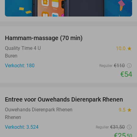
favorite_border
Hammam-massage (70 min)
51%
SOLD
OUT
Quality Time 4 U
10.0
star
Buren
Verkocht: 180
€110
Regulier
€54
favorite_border
Entree voor Ouwehands Dierenpark Rhenen
19%
Ouwehands Dierenpark Rhenen
9.5
star
Rhenen
Verkocht: 3.524
€31
,50
Regulier
€25
,50