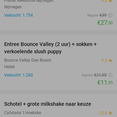
Planet Awesome Nijmegen
9.0
star
Nijmegen
Verkocht: 1.754
€39
Regulier
€27
,50
favorite_border
Entree Bounce Valley (2 uur) + sokken +
46%
verkoelende slush puppy
Bounce Valley Den Bosch
9.3
star
Hedel
Verkocht: 1.260
€21
,95
Regulier
€11
,95
favorite_border
Schotel + grote milkshake naar keuze
42%
Cafetaria 't Hoekske
10.0
star