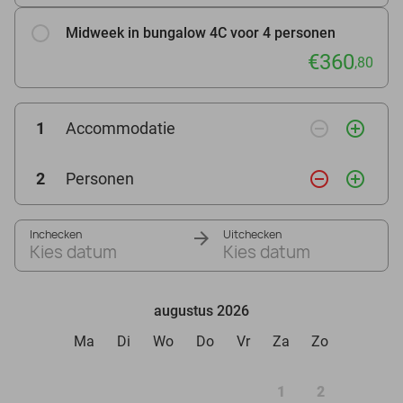
Midweek in bungalow 4C voor 4 personen
€360
,80
remove_circle_outline
add_circle_outline
1
Accommodatie
remove_circle_outline
add_circle_outline
2
Personen
Inchecken
Uitchecken
Kies datum
Kies datum
augustus 2026
Ma
Di
Wo
Do
Vr
Za
Zo
1
2