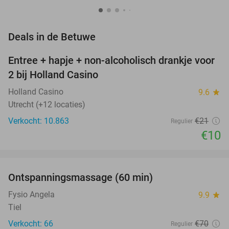
favorite_border
Deals in de Betuwe
Entree + hapje + non-alcoholisch drankje voor
52%
2 bij Holland Casino
Holland Casino
9.6
star
Utrecht (+12 locaties)
Verkocht: 10.863
€21
Regulier
€10
favorite_border
Ontspanningsmassage (60 min)
51%
Fysio Angela
9.9
star
Tiel
Verkocht: 66
€70
Regulier