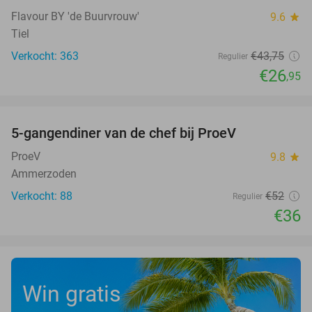
Flavour BY 'de Buurvrouw'
9.6
star
Tiel
Verkocht: 363
€43
,75
Regulier
€26
,95
favorite_border
5-gangendiner van de chef bij ProeV
31%
ProeV
9.8
star
Ammerzoden
Verkocht: 88
€52
Regulier
€36
Win gratis