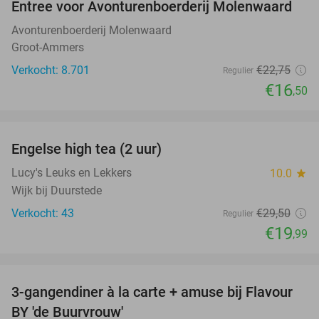
Entree voor Avonturenboerderij Molenwaard
27%
Avonturenboerderij Molenwaard
Groot-Ammers
Verkocht: 8.701
€22
,75
Regulier
€16
,50
favorite_border
Engelse high tea (2 uur)
32%
Lucy's Leuks en Lekkers
10.0
star
Wijk bij Duurstede
Verkocht: 43
€29
,50
Regulier
€19
,99
favorite_border
3-gangendiner à la carte + amuse bij Flavour
38%
BY 'de Buurvrouw'