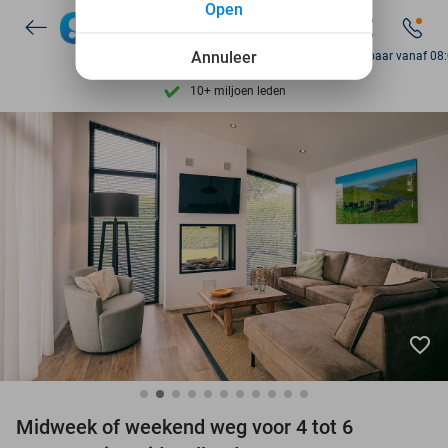
Open
Ontdek 15.000+ deals
7 dagen per week beschikbaar
Annuleer
Bereikbaar vanaf 08
10+ miljoen leden
9,4
op basis van
206.123 reviews
Ontdek 15.000+ deals
7 dagen per week beschikbaar
10+ miljoen leden
favorite_border
Midweek of weekend weg voor 4 tot 6