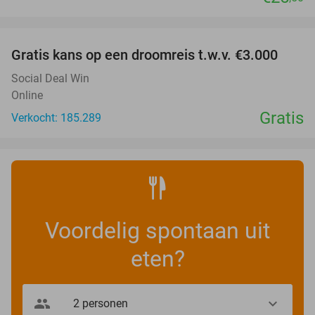
favorite_border
Gratis kans op een droomreis t.w.v. €3.000
Social Deal Win
Online
Gratis
Verkocht: 185.289
Voordelig spontaan uit
eten?