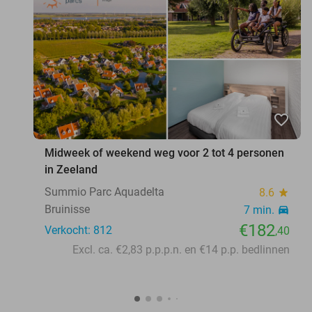
favorite_border
Midweek of weekend weg voor 2 tot 4 personen
in Zeeland
Summio Parc Aquadelta
8.6
star
Bruinisse
7 min.
directions_car
€182
Verkocht: 812
,40
Excl. ca. €2,83 p.p.p.n. en €14 p.p. bedlinnen