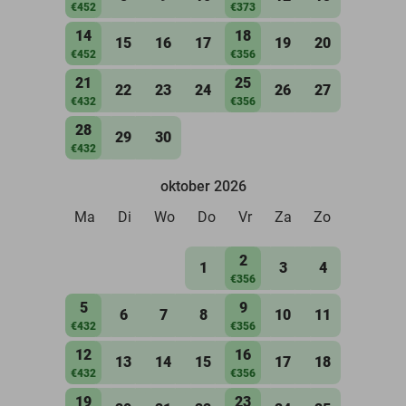
€452
€373
14
18
15
16
17
19
20
€452
€356
21
25
22
23
24
26
27
€432
€356
28
29
30
€432
oktober 2026
Ma
Di
Wo
Do
Vr
Za
Zo
2
1
3
4
€356
5
9
6
7
8
10
11
€432
€356
12
16
13
14
15
17
18
€432
€356
19
23