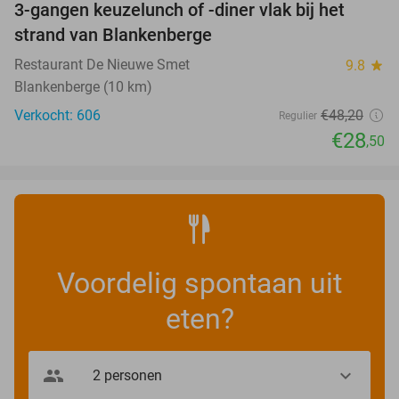
3-gangen keuzelunch of -diner vlak bij het
41%
strand van Blankenberge
Restaurant De Nieuwe Smet
9.8
star
Blankenberge (10 km)
Verkocht: 606
€48
,20
Regulier
€28
,50
Voordelig spontaan uit
eten?