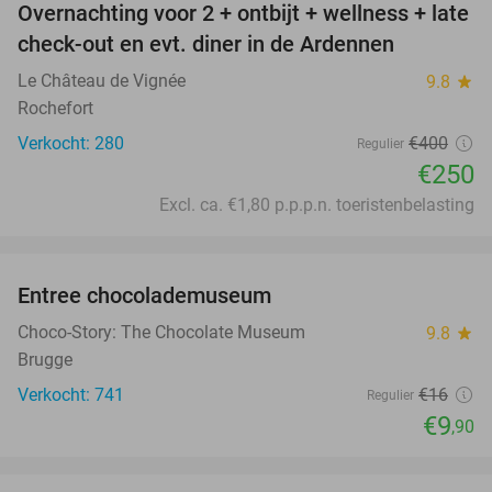
Overnachting voor 2 + ontbijt + wellness + late
38%
check-out en evt. diner in de Ardennen
Le Château de Vignée
9.8
star
Rochefort
Verkocht: 280
€400
Regulier
€250
Excl. ca. €1,80 p.p.p.n. toeristenbelasting
favorite_border
Entree chocolademuseum
38%
Choco-Story: The Chocolate Museum
9.8
star
Brugge
Verkocht: 741
€16
Regulier
€9
,90
favorite_border