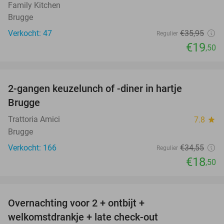
Family Kitchen
Brugge
Verkocht: 47
€35
,95
Regulier
€19
,50
favorite_border
2-gangen keuzelunch of -diner in hartje
46%
Brugge
Trattoria Amici
7.8
star
Brugge
Verkocht: 166
€34
,55
Regulier
€18
,50
favorite_border
Overnachting voor 2 + ontbijt +
42%
welkomstdrankje + late check-out