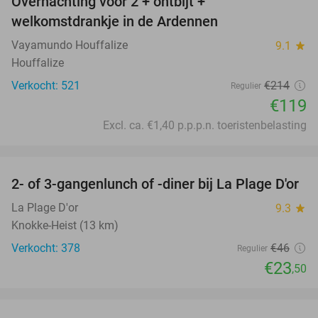
Overnachting voor 2 + ontbijt +
44%
welkomstdrankje in de Ardennen
Vayamundo Houffalize
9.1
star
Houffalize
Verkocht: 521
€214
Regulier
€119
Excl. ca. €1,40 p.p.p.n. toeristenbelasting
favorite_border
2- of 3-gangenlunch of -diner bij La Plage D'or
49%
La Plage D'or
9.3
star
Knokke-Heist (13 km)
Verkocht: 378
€46
Regulier
€23
,50
favorite_border