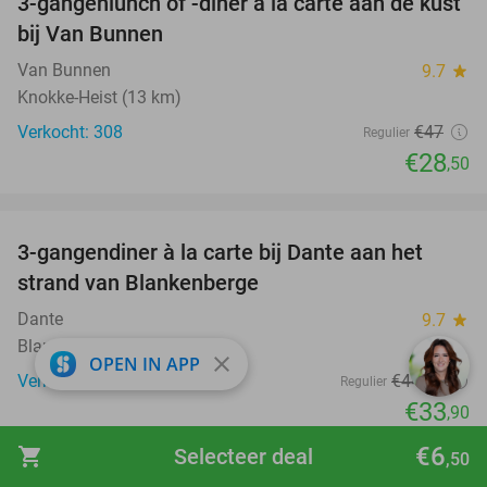
3-gangenlunch of -diner à la carte aan de kust
39%
bij Van Bunnen
Van Bunnen
9.7
star
Knokke-Heist (13 km)
Verkocht: 308
€47
Regulier
€28
,50
favorite_border
3-gangendiner à la carte bij Dante aan het
24%
strand van Blankenberge
Dante
9.7
star
Blankenberge (10 km)
close
OPEN IN APP
Verkocht: 592
€44
,90
Regulier
€33
,90
favorite_border
€6
shopping_cart
Selecteer deal
,50