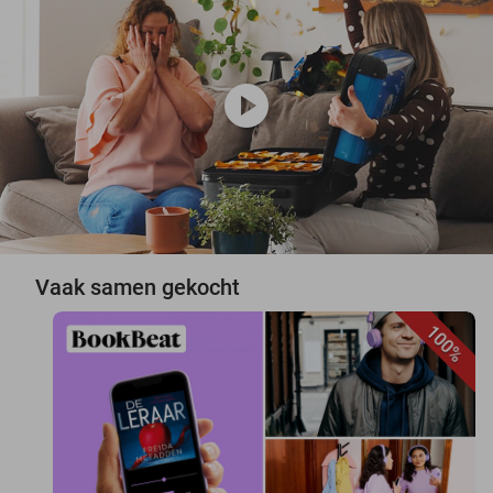
play_circle
Vaak samen gekocht
100%