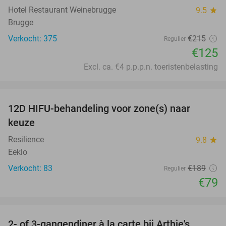
Hotel Restaurant Weinebrugge
9.5
star
Brugge
Verkocht: 375
€215
Regulier
€125
Excl. ca. €4 p.p.p.n. toeristenbelasting
favorite_border
12D HIFU-behandeling voor zone(s) naar
58%
keuze
Resilience
9.8
star
Eeklo
Verkocht: 83
€189
Regulier
€79
favorite_border
2- of 3-gangendiner à la carte bij Arthie's