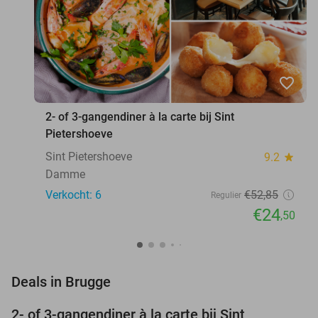
favorite_border
2- of 3-gangendiner à la carte bij Sint
Pietershoeve
Sint Pietershoeve
9.2
star
Damme
Verkocht: 6
€52
,85
Regulier
€24
,50
favorite_border
Deals in Brugge
2- of 3-gangendiner à la carte bij Sint