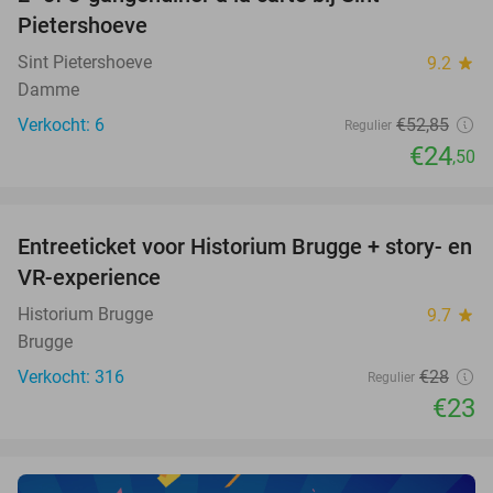
54%
NEW
Pietershoeve
TODAY
Sint Pietershoeve
9.2
star
Damme
Verkocht: 6
€52
,85
Regulier
€24
,50
favorite_border
Entreeticket voor Historium Brugge + story- en
18%
VR-experience
Historium Brugge
9.7
star
Brugge
Verkocht: 316
€28
Regulier
€23