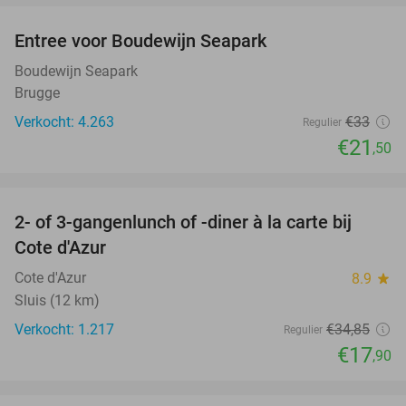
Entree voor Boudewijn Seapark
35%
Boudewijn Seapark
Brugge
Verkocht: 4.263
€33
Regulier
€21
,50
favorite_border
2- of 3-gangenlunch of -diner à la carte bij
49%
Cote d'Azur
Cote d'Azur
8.9
star
Sluis (12 km)
Verkocht: 1.217
€34
,85
Regulier
€17
,90
favorite_border