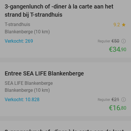
3-gangenlunch of -diner à la carte aan het
30%
strand bij T-strandhuis
T-strandhuis
9.2
star
Blankenberge (10 km)
Verkocht: 269
€50
Regulier
€34
,90
favorite_border
Entree SEA LIFE Blankenberge
20%
SEA LIFE Blankenberge
Blankenberge (10 km)
Verkocht: 10.828
€21
Regulier
€16
,80
favorite_border