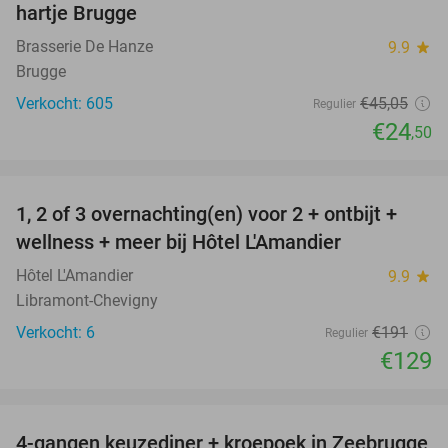
hartje Brugge
Brasserie De Hanze
9.9
star
Brugge
Verkocht: 605
€45
,05
Regulier
€24
,50
favorite_border
1, 2 of 3 overnachting(en) voor 2 + ontbijt +
32%
NEW
wellness + meer bij Hôtel L'Amandier
TODAY
Hôtel L'Amandier
9.9
star
Libramont-Chevigny
Verkocht: 6
€191
Regulier
€129
favorite_border
4-gangen keuzediner + kroepoek in Zeebrugge