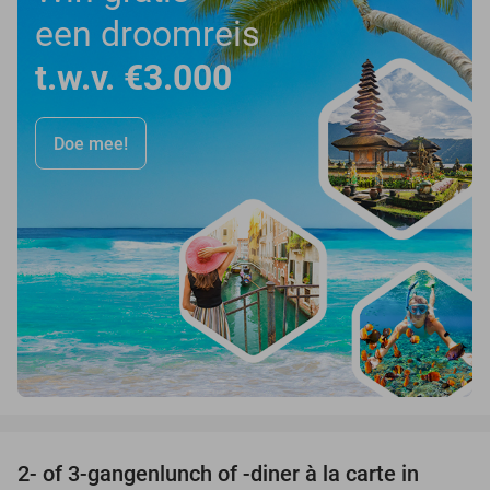
een droomreis
t.w.v. €3.000
Doe mee!
favorite_border
2- of 3-gangenlunch of -diner à la carte in
46%