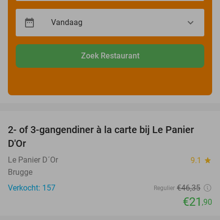
Zoek Restaurant
favorite_border
2- of 3-gangendiner à la carte bij Le Panier
53%
D'Or
Le Panier D´Or
9.1
star
Brugge
Verkocht: 157
€46
,35
Regulier
€21
,90
favorite_border