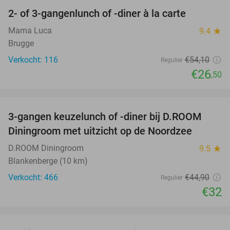
2- of 3-gangenlunch of -diner à la carte
51%
Mama Luca
9.4
star
Brugge
Verkocht: 116
€54
,10
Regulier
€26
,50
favorite_border
3-gangen keuzelunch of -diner bij D.ROOM
29%
Diningroom met uitzicht op de Noordzee
D.ROOM Diningroom
9.5
star
Blankenberge (10 km)
Verkocht: 466
€44
,90
Regulier
€32
favorite_border