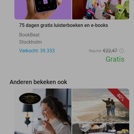
favorite_border
75 dagen gratis luisterboeken en e-books
BookBeat
Stockholm
Verkocht: 39.333
€22
,47
Regulier
Gratis
Anderen bekeken ook
40%