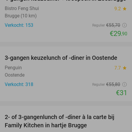
46%
Bistro Feng Shui
9.2
star
Brugge (10 km)
Verkocht: 153
€55
,70
Regulier
€29
,90
favorite_border
3-gangen keuzelunch of -diner in Oostende
44%
Penguin
7.7
star
Oostende
Verkocht: 318
€55
,80
Regulier
€31
favorite_border
2- of 3-gangenlunch of -diner à la carte bij
46%
Family Kitchen in hartje Brugge