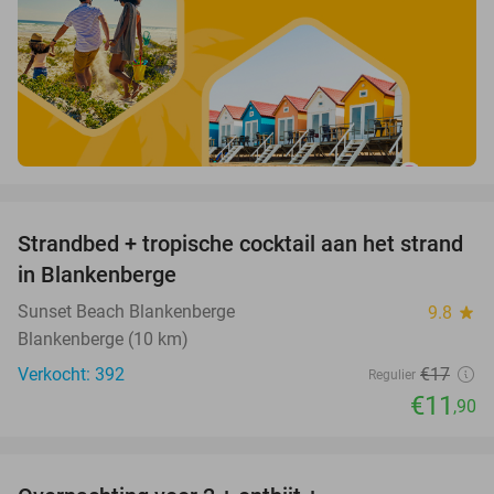
favorite_border
Strandbed + tropische cocktail aan het strand
30%
in Blankenberge
Sunset Beach Blankenberge
9.8
star
Blankenberge (10 km)
Verkocht: 392
€17
Regulier
€11
,90
favorite_border