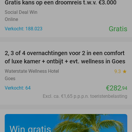
Gratis kans op een droomreis t.w.v. €3.000
Social Deal Win
Online
Gratis
Verkocht: 188.023
favorite_border
2, 3 of 4 overnachtingen voor 2 in een comfort
of luxe kamer + ontbijt + evt. wellness in Goes
Waterstate Wellness Hotel
9.3
star
Goes
€282
Verkocht: 64
,94
Excl. ca. €1,65 p.p.p.n. toeristenbelasting
Win gratis