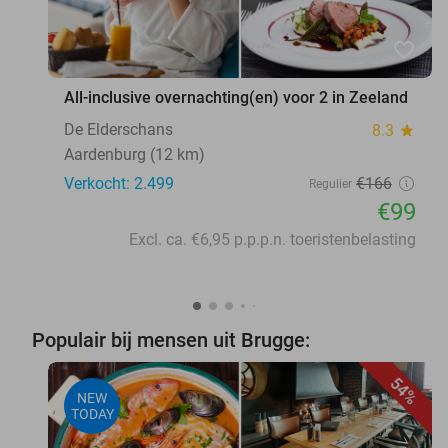
favorite_border
All-inclusive overnachting(en) voor 2 in Zeeland
De Elderschans
8.3
star
Aardenburg (12 km)
Verkocht: 2.499
€166
Regulier
€99
Excl. ca. €6,95 p.p.p.n. toeristenbelasting
Populair bij mensen uit Brugge:
54%
NEW
TODAY