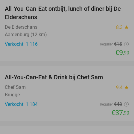
All-You-Can-Eat ontbijt, lunch of diner bij De
34%
Elderschans
De Elderschans
8.3
star
Aardenburg (12 km)
Verkocht: 1.116
€15
Regulier
€9
,90
favorite_border
All-You-Can-Eat & Drink bij Chef Sam
21%
Chef Sam
9.4
star
Brugge
Verkocht: 1.184
€48
Regulier
€37
,90
favorite_border