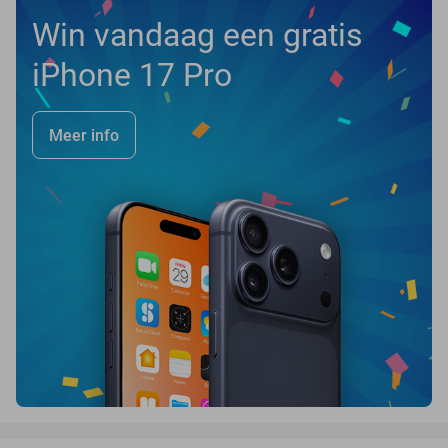
Win vandaag een gratis
iPhone 17 Pro
Meer info
favorite_border