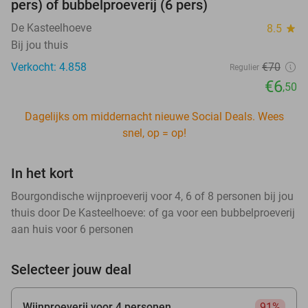
pers) of bubbelproeverij (6 pers)
De Kasteelhoeve
8.5
star
Bij jou thuis
Verkocht: 4.858
€70
Regulier
€6
,50
Dagelijks om middernacht nieuwe Social Deals. Wees
snel, op = op!
In het kort
Bourgondische wijnproeverij voor 4, 6 of 8 personen bij jou
thuis door De Kasteelhoeve: of ga voor een bubbelproeverij
aan huis voor 6 personen
Selecteer jouw deal
Wijnproeverij voor 4 personen
91%