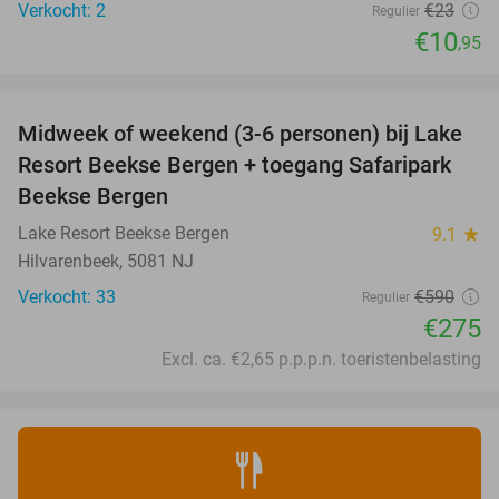
Verkocht: 2
€23
Regulier
€10
,95
favorite_border
Midweek of weekend (3-6 personen) bij Lake
53%
Resort Beekse Bergen + toegang Safaripark
Beekse Bergen
Lake Resort Beekse Bergen
9.1
star
Hilvarenbeek, 5081 NJ
Verkocht: 33
€590
Regulier
€275
Excl. ca. €2,65 p.p.p.n. toeristenbelasting