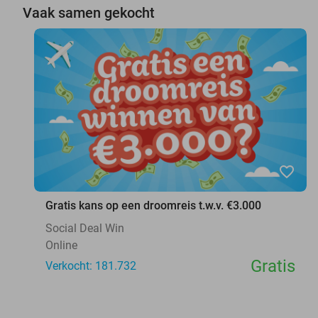
Vaak samen gekocht
favorite_border
Gratis kans op een droomreis t.w.v. €3.000
Social Deal Win
Online
Gratis
Verkocht: 181.732