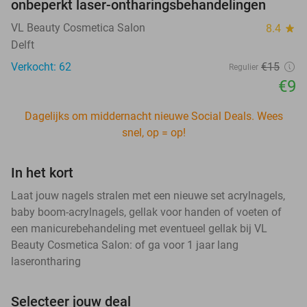
onbeperkt laser-ontharingsbehandelingen
VL Beauty Cosmetica Salon
8.4
star
Delft
Verkocht: 62
€15
Regulier
€9
Dagelijks om middernacht nieuwe Social Deals. Wees
snel, op = op!
In het kort
Laat jouw nagels stralen met een nieuwe set acrylnagels,
baby boom-acrylnagels, gellak voor handen of voeten of
een manicurebehandeling met eventueel gellak bij VL
Beauty Cosmetica Salon: of ga voor 1 jaar lang
laserontharing
Selecteer jouw deal