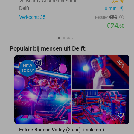
VL Beauty Cosmetica Salon
8.4
star
Delft
0 min.
directions_walk
Verkocht: 35
€50
Regulier
€24
,50
Populair bij mensen uit Delft:
46%
NEW
TODAY
favorite_border
Entree Bounce Valley (2 uur) + sokken +