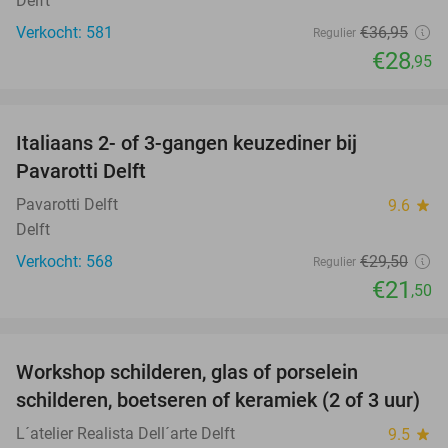
Delft
Verkocht: 581
€36
,95
Regulier
€28
,95
favorite_border
Italiaans 2- of 3-gangen keuzediner bij
27%
Pavarotti Delft
Pavarotti Delft
9.6
star
Delft
Verkocht: 568
€29
,50
Regulier
€21
,50
favorite_border
Workshop schilderen, glas of porselein
54%
schilderen, boetseren of keramiek (2 of 3 uur)
L´atelier Realista Dell´arte Delft
9.5
star