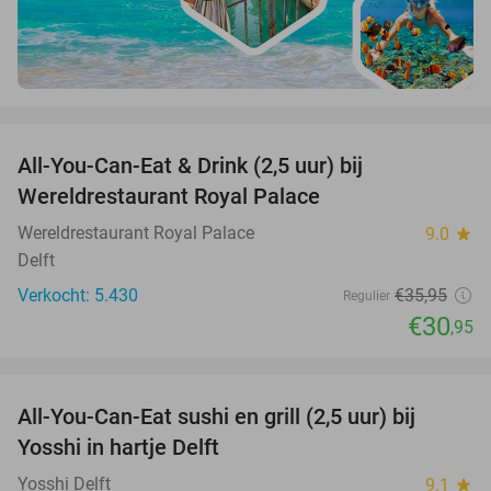
favorite_border
All-You-Can-Eat & Drink (2,5 uur) bij
14%
Wereldrestaurant Royal Palace
Wereldrestaurant Royal Palace
9.0
star
Delft
Verkocht: 5.430
€35
,95
Regulier
€30
,95
favorite_border
All-You-Can-Eat sushi en grill (2,5 uur) bij
15%
Yosshi in hartje Delft
Yosshi Delft
9.1
star