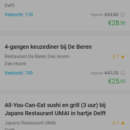
Delft
Verkocht: 118
€33
,50
Regulier
€28
,50
favorite_border
4-gangen keuzediner bij De Beren
46%
Restaurant De Beren Den Hoorn
9.7
star
Den Hoorn
Verkocht: 749
€47
,70
Regulier
€25
,95
favorite_border
All-You-Can-Eat sushi en grill (3 uur) bij
22%
Japans Restaurant UMAI in hartje Delft
Japans Restaurant UMAI
9.1
star