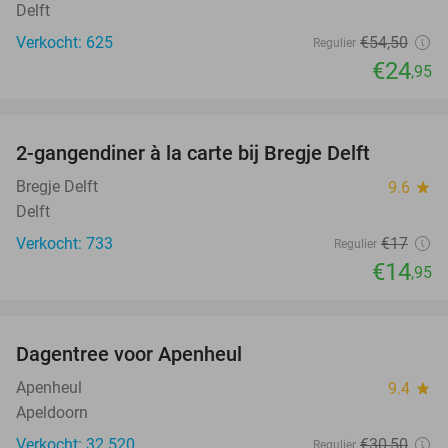
Delft
Verkocht: 625
€54
,50
Regulier
€24
,95
favorite_border
2-gangendiner à la carte bij Bregje Delft
12%
Bregje Delft
9.6
star
Delft
Verkocht: 733
€17
Regulier
€14
,95
favorite_border
Dagentree voor Apenheul
36%
Apenheul
9.4
star
Apeldoorn
Verkocht: 32.520
€30
,50
Regulier