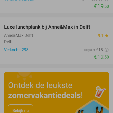
€19
,50
favorite_border
Luxe lunchplank bij Anne&Max in Delft
31%
Anne&Max Delft
9.1
star
Delft
Verkocht: 298
€18
Regulier
€12
,50
Ontdek de leukste
zomervakantiedeals
!
Bekijk nu