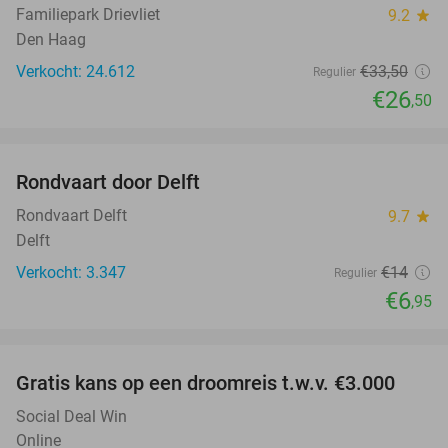
Familiepark Drievliet
9.2
star
Den Haag
Verkocht: 24.612
€33
,50
Regulier
€26
,50
favorite_border
Rondvaart door Delft
50%
Rondvaart Delft
9.7
star
Delft
Verkocht: 3.347
€14
Regulier
€6
,95
favorite_border
Gratis kans op een droomreis t.w.v. €3.000
Social Deal Win
Online