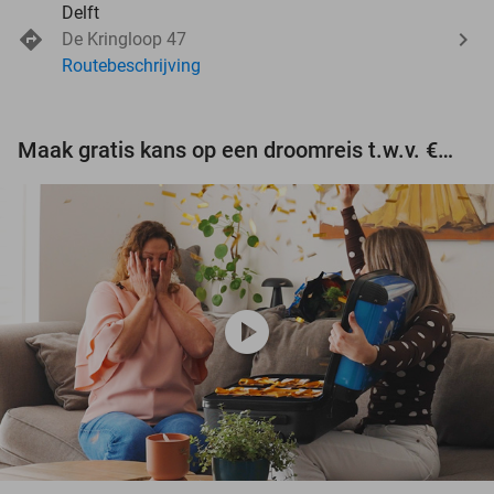
Delft
De Kringloop 47
Routebeschrijving
Maak gratis kans op een droomreis t.w.v. €3.000!
play_circle