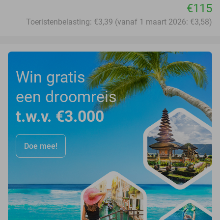
€115
Toeristenbelasting: €3,39 (vanaf 1 maart 2026: €3,58)
Win gratis
een droomreis
t.w.v. €3.000
Doe mee!