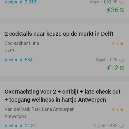
Verkocht: 2.012
€51
,90
Regulier
€36
,50
favorite_border
2 cocktails naar keuze op de markt in Delft
50%
Cocktailbar Luna
9.6
star
Delft
Verkocht: 584
€25
Regulier
€12
,50
favorite_border
Overnachting voor 2 + ontbijt + late check out
59%
+ toegang wellness in hartje Antwerpen
Van der Valk Park Lane Antwerpen
9.8
star
Antwerpen
Verkocht: 1.181
€282
Regulier