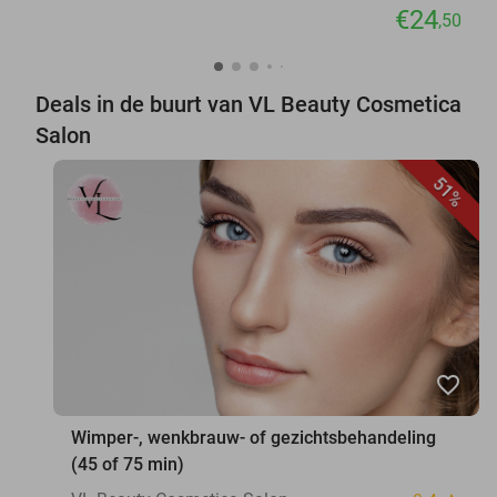
€24
,50
Deals in de buurt van VL Beauty Cosmetica
Salon
51%
favorite_border
Wimper-, wenkbrauw- of gezichtsbehandeling
(45 of 75 min)