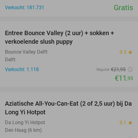
Gratis
Verkocht: 181.731
favorite_border
Entree Bounce Valley (2 uur) + sokken +
46%
verkoelende slush puppy
Bounce Valley Delft
9.3
star
Delft
Verkocht: 1.118
€21
,95
Regulier
€11
,95
favorite_border
Aziatische All-You-Can-Eat (2 of 2,5 uur) bij Da
30%
Long Yi Hotpot
Da Long Yi Hotpot
9.1
star
Den Haag (6 km)