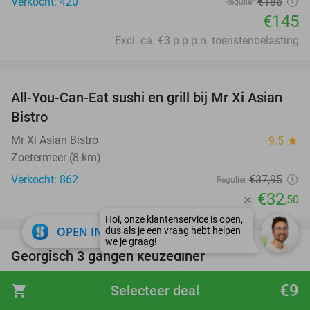
Verkocht: 420
€186
Regulier
€145
Excl. ca. €3 p.p.p.n. toeristenbelasting
favorite_border
All-You-Can-Eat sushi en grill bij Mr Xi Asian
14%
Bistro
Mr Xi Asian Bistro
9.5
star
Zoetermeer (8 km)
Verkocht: 862
€37
,95
Regulier
€32
,50
favorite_border
close
OPEN IN APP
Georgisch 3 gangen keuzediner
40%
Marani
9.1
star
€9
shopping_cart
Selecteer deal
Delft