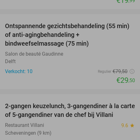
€19
,99
favorite_border
Ontspannende gezichtsbehandeling (55 min)
63%
of anti-agingbehandeling +
bindweefselmassage (75 min)
Salon de beauté Gaudinne
Delft
Verkocht: 10
€79
,50
Regulier
€29
,50
favorite_border
2-gangen keuzelunch, 3-gangendiner à la carte
52%
NEW
of 5-gangendiner van de chef bij Villani
TODAY
Restaurant Villani
9.6
star
Scheveningen (9 km)