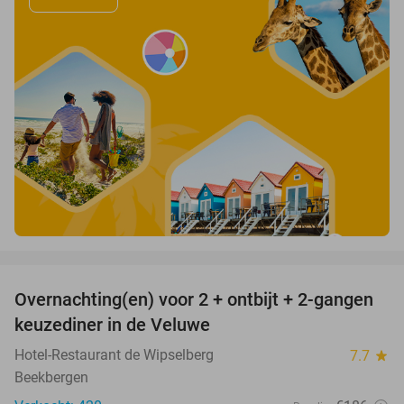
favorite_border
Overnachting(en) voor 2 + ontbijt + 2-gangen
22%
keuzediner in de Veluwe
Hotel-Restaurant de Wipselberg
7.7
star
Beekbergen