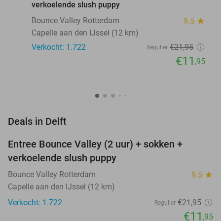
verkoelende slush puppy
Bounce Valley Rotterdam
9.5
star
Capelle aan den IJssel (12 km)
Verkocht: 1.722
€21
,95
Regulier
€11
,95
favorite_border
Deals in Delft
Entree Bounce Valley (2 uur) + sokken +
46%
NEW
verkoelende slush puppy
TODAY
Bounce Valley Rotterdam
9.5
star
Capelle aan den IJssel (12 km)
Verkocht: 1.722
€21
,95
Regulier
€11
,95