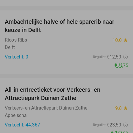
favorite_border
Ambachtelijke halve of hele sparerib naar
30%
NEW
keuze in Delft
TODAY
Rico's Ribs
10.0
star
Delft
Verkocht: 0
€12
,50
Regulier
€8
,75
favorite_border
All-in entreeticket voor Verkeers- en
15%
Attractiepark Duinen Zathe
Verkeers- en Attractiepark Duinen Zathe
9.8
star
Appelscha
Verkocht: 44.367
€23
,50
Regulier