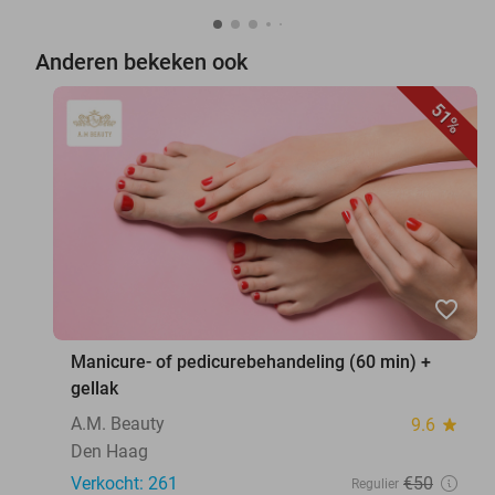
Anderen bekeken ook
51%
favorite_border
Manicure- of pedicurebehandeling (60 min) +
gellak
A.M. Beauty
9.6
star
Den Haag
Verkocht: 261
€50
Regulier