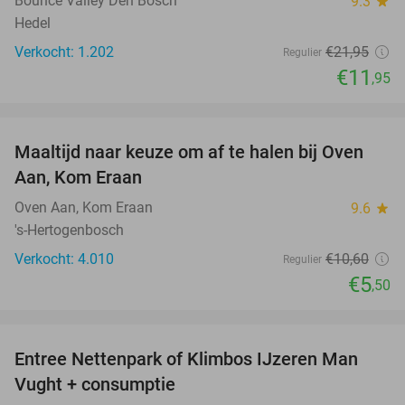
Bounce Valley Den Bosch
9.3
star
Hedel
Verkocht: 1.202
€21
,95
Regulier
€11
,95
favorite_border
Maaltijd naar keuze om af te halen bij Oven
48%
Aan, Kom Eraan
Oven Aan, Kom Eraan
9.6
star
's-Hertogenbosch
Verkocht: 4.010
€10
,60
Regulier
€5
,50
favorite_border
Entree Nettenpark of Klimbos IJzeren Man
29%
Vught + consumptie