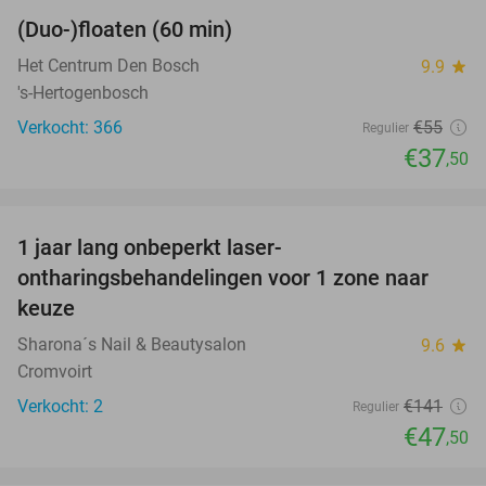
(Duo-)floaten (60 min)
32%
Het Centrum Den Bosch
9.9
star
's-Hertogenbosch
Verkocht: 366
€55
Regulier
€37
,50
favorite_border
1 jaar lang onbeperkt laser-
66%
ontharingsbehandelingen voor 1 zone naar
keuze
Sharona´s Nail & Beautysalon
9.6
star
Cromvoirt
Verkocht: 2
€141
Regulier
€47
,50
favorite_border