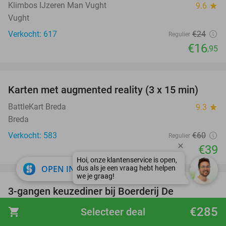
Klimbos IJzeren Man Vught
9.6
star
Vught
Verkocht: 617
€24
Regulier
€16
,95
favorite_border
Karten met augmented reality (3 x 15 min)
35%
BattleKart Breda
9.3
star
Breda
Verkocht: 583
€60
Regulier
€39
favorite_border
close
OPEN IN APP
3-gangen keuzediner bij Boerderij De
32%
Loonsebaan
€285
shopping_cart
Selecteer deal
Boerderij De Loonsebaan
9.8
star