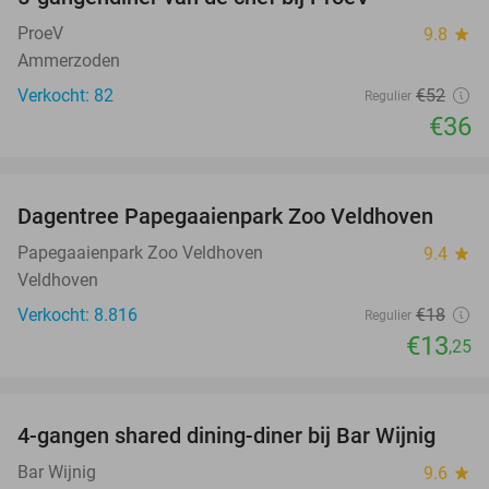
31%
ProeV
9.8
star
Ammerzoden
Verkocht: 82
€52
Regulier
€36
favorite_border
Dagentree Papegaaienpark Zoo Veldhoven
26%
Papegaaienpark Zoo Veldhoven
9.4
star
Veldhoven
Verkocht: 8.816
€18
Regulier
€13
,25
favorite_border
4-gangen shared dining-diner bij Bar Wijnig
45%
Bar Wijnig
9.6
star