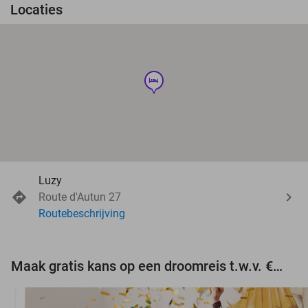
Locaties
hotel
Luzy
Route d'Autun 27
Routebeschrijving
Maak gratis kans op een droomreis t.w.v. €3.000!