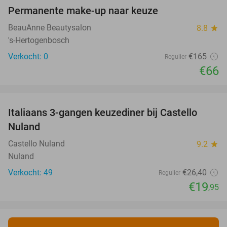
Permanente make-up naar keuze
60%
NEW
TODAY
BeauAnne Beautysalon
8.8
star
's-Hertogenbosch
Verkocht: 0
€165
Regulier
€66
favorite_border
Italiaans 3-gangen keuzediner bij Castello
24%
Nuland
Castello Nuland
9.2
star
Nuland
Verkocht: 49
€26
,40
Regulier
€19
,95