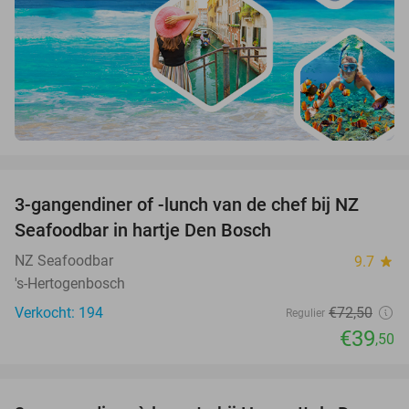
favorite_border
3-gangendiner of -lunch van de chef bij NZ
46%
Seafoodbar in hartje Den Bosch
NZ Seafoodbar
9.7
star
's-Hertogenbosch
Verkocht: 194
€72
,50
Regulier
€39
,50
favorite_border