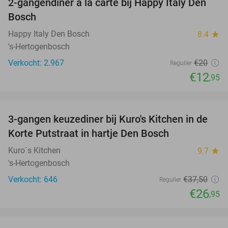
2-gangendiner à la carte bij Happy Italy Den
35%
Bosch
Happy Italy Den Bosch
8.4
star
's-Hertogenbosch
Verkocht: 2.967
€20
Regulier
€12
,95
favorite_border
3-gangen keuzediner bij Kuro's Kitchen in de
28%
Korte Putstraat in hartje Den Bosch
Kuro´s Kitchen
9.7
star
's-Hertogenbosch
Verkocht: 646
€37
,50
Regulier
€26
,95
favorite_border