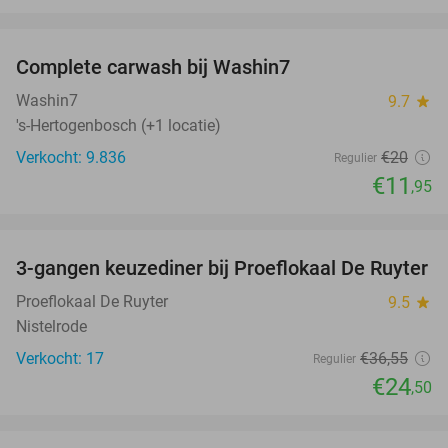
favorite_border
Complete carwash bij Washin7
40%
Washin7
9.7
star
's-Hertogenbosch (+1 locatie)
Verkocht: 9.836
€20
Regulier
€11
,95
favorite_border
3-gangen keuzediner bij Proeflokaal De Ruyter
33%
NEW
TODAY
Proeflokaal De Ruyter
9.5
star
Nistelrode
Verkocht: 17
€36
,55
Regulier
€24
,50
favorite_border