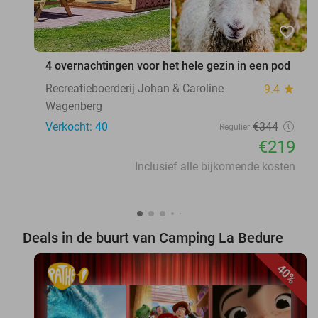
favorite_border
4 overnachtingen voor het hele gezin in een pod
Recreatieboerderij Johan & Caroline
9.4
star
Wagenberg
Verkocht: 40
€344
Regulier
€219
Inclusief alle bijkomende kosten
Deals in de buurt van Camping La Bedure
40%