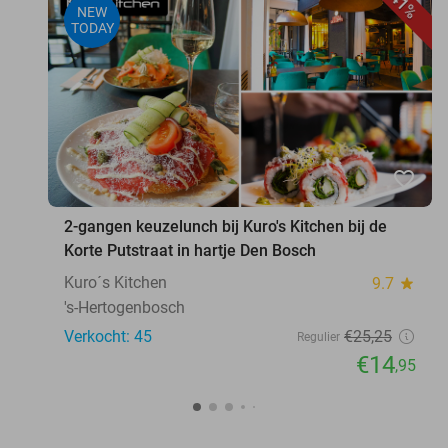
41%
NEW
TODAY
favorite_border
2-gangen keuzelunch bij Kuro's Kitchen bij de
Korte Putstraat in hartje Den Bosch
Kuro´s Kitchen
9.7
star
's-Hertogenbosch
Verkocht: 45
€25
,25
Regulier
€14
,95