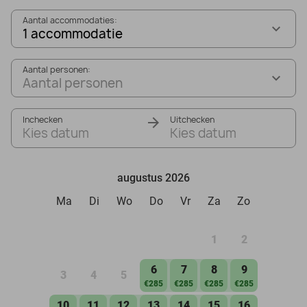
Aantal accommodaties:
1 accommodatie
Aantal personen:
Aantal personen
Inchecken
Uitchecken
Kies datum
Kies datum
augustus 2026
Ma
Di
Wo
Do
Vr
Za
Zo
1
2
6
7
8
9
3
4
5
€285
€285
€285
€285
10
11
12
13
14
15
16