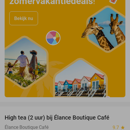
zomervakantiedeals
!
Bekijk nu
favorite_border
High tea (2 uur) bij Élance Boutique Café
44%
Élance Boutique Café
9.7
star