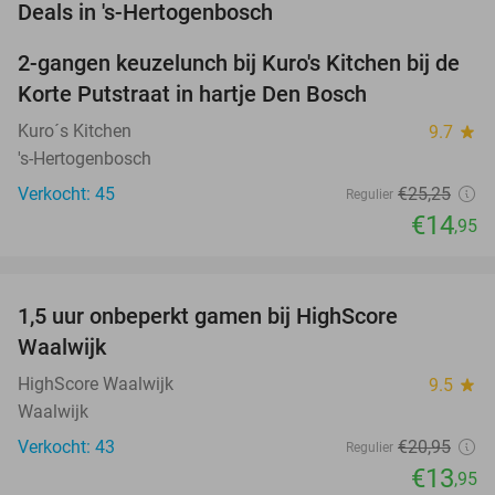
favorite_border
Deals in 's-Hertogenbosch
2-gangen keuzelunch bij Kuro's Kitchen bij de
41%
NEW
Korte Putstraat in hartje Den Bosch
TODAY
Kuro´s Kitchen
9.7
star
's-Hertogenbosch
Verkocht: 45
€25
,25
Regulier
€14
,95
favorite_border
1,5 uur onbeperkt gamen bij HighScore
33%
NEW
Waalwijk
TODAY
HighScore Waalwijk
9.5
star
Waalwijk
Verkocht: 43
€20
,95
Regulier
€13
,95