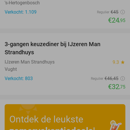
's-Hertogenbosch
Verkocht: 1.109
€45
Regulier
€24
,95
favorite_border
3-gangen keuzediner bij IJzeren Man
29%
Strandhuys
IJzeren Man Strandhuys
9.3
star
Vught
Verkocht: 803
€46
,45
Regulier
€32
,75
Ontdek de leukste