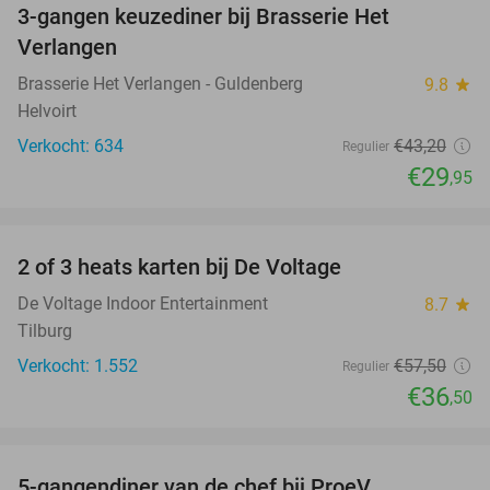
3-gangen keuzediner bij Brasserie Het
31%
Verlangen
Brasserie Het Verlangen - Guldenberg
9.8
star
Helvoirt
Verkocht: 634
€43
,20
Regulier
€29
,95
favorite_border
2 of 3 heats karten bij De Voltage
37%
De Voltage Indoor Entertainment
8.7
star
Tilburg
Verkocht: 1.552
€57
,50
Regulier
€36
,50
favorite_border
5-gangendiner van de chef bij ProeV