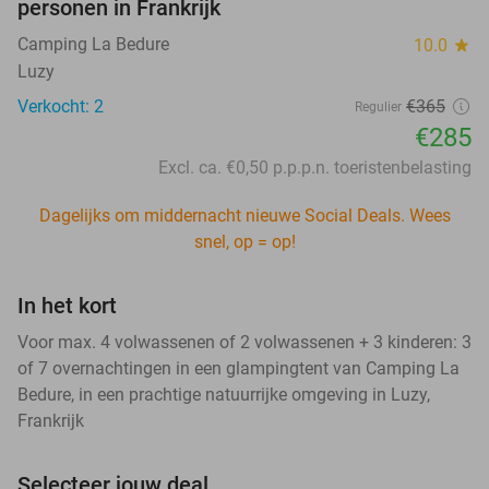
personen in Frankrijk
Camping La Bedure
10.0
star
Luzy
Verkocht: 2
€365
Regulier
€285
Excl. ca. €0,50 p.p.p.n. toeristenbelasting
Dagelijks om middernacht nieuwe Social Deals. Wees
snel, op = op!
In het kort
Voor max. 4 volwassenen of 2 volwassenen + 3 kinderen: 3
of 7 overnachtingen in een glampingtent van Camping La
Bedure, in een prachtige natuurrijke omgeving in Luzy,
Frankrijk
Selecteer jouw deal