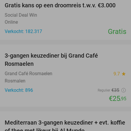
Gratis kans op een droomreis t.w.v. €3.000
Social Deal Win
Online
Gratis
Verkocht: 182.317
favorite_border
3-gangen keuzediner bij Grand Café
26%
Rosmaelen
Grand Café Rosmaelen
9.7
star
Rosmalen
Verkocht: 896
€35
Regulier
€25
,95
favorite_border
Mediterraan 3-gangen keuzediner + evt. koffie
27%
of thee met likeur bij Al Mundo