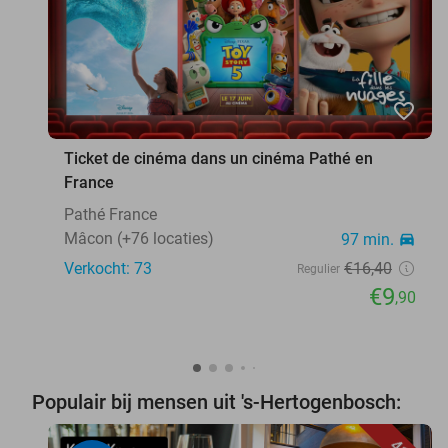
favorite_border
Ticket de cinéma dans un cinéma Pathé en
France
Pathé France
Mâcon (+76 locaties)
97 min.
directions_car
Verkocht: 73
€16
,40
Regulier
€9
,90
Populair bij mensen uit 's-Hertogenbosch: