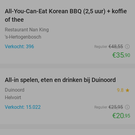
All-You-Can-Eat Korean BBQ (2,5 uur) + koffie
26%
of thee
Restaurant Nan King
's-Hertogenbosch
Verkocht: 396
€48
,55
Regulier
€35
,90
favorite_border
All-in spelen, eten en drinken bij Duinoord
19%
Duinoord
9.8
star
Helvoirt
Verkocht: 15.022
€25
,95
Regulier
€20
,95
favorite_border