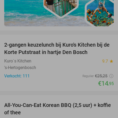
favorite_border
2-gangen keuzelunch bij Kuro's Kitchen bij de
41%
Korte Putstraat in hartje Den Bosch
Kuro´s Kitchen
9.7
star
's-Hertogenbosch
Verkocht: 111
€25
,25
Regulier
€14
,95
favorite_border
All-You-Can-Eat Korean BBQ (2,5 uur) + koffie
26%
of thee