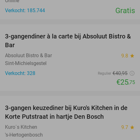
Online
Gratis
Verkocht: 185.744
favorite_border
3-gangendiner à la carte bij Absoluut Bistro &
37%
Bar
Absoluut Bistro & Bar
9.8
star
Sint-Michielsgestel
Verkocht: 328
€40
,95
Regulier
€25
,75
favorite_border
3-gangen keuzediner bij Kuro's Kitchen in de
28%
Korte Putstraat in hartje Den Bosch
Kuro´s Kitchen
9.7
star
's-Hertogenbosch