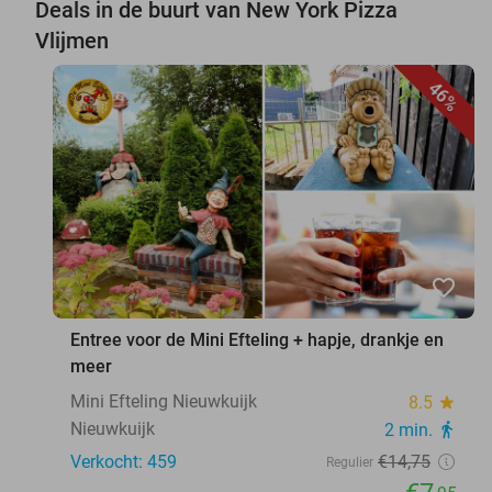
Deals in de buurt van New York Pizza
Vlijmen
46%
favorite_border
Entree voor de Mini Efteling + hapje, drankje en
meer
Mini Efteling Nieuwkuijk
8.5
star
Nieuwkuijk
2 min.
directions_walk
Verkocht: 459
€14
,75
Regulier