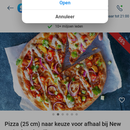
Open
7 dagen per week beschikbaar
10+ miljoen leden
Annuleer
Bereikbaar tot 21:00
9,4
op basis van
206.138 reviews
Ontdek 15.000+ deals
55%
7 dagen per week beschikbaar
10+ miljoen leden
favorite_border
Pizza (25 cm) naar keuze voor afhaal bij New