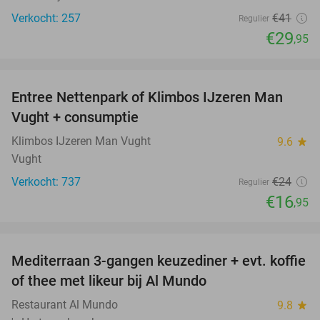
Verkocht: 257
€41
Regulier
€29
,95
favorite_border
Entree Nettenpark of Klimbos IJzeren Man
29%
Vught + consumptie
Klimbos IJzeren Man Vught
9.6
star
Vught
Verkocht: 737
€24
Regulier
€16
,95
favorite_border
Mediterraan 3-gangen keuzediner + evt. koffie
27%
of thee met likeur bij Al Mundo
Restaurant Al Mundo
9.8
star