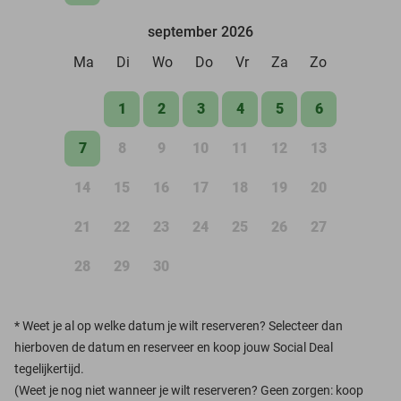
september 2026
Ma
Di
Wo
Do
Vr
Za
Zo
1
2
3
4
5
6
7
8
9
10
11
12
13
14
15
16
17
18
19
20
21
22
23
24
25
26
27
28
29
30
*
Weet je al op welke datum je wilt reserveren? Selecteer dan
hierboven de datum en reserveer en koop jouw Social Deal
tegelijkertijd.
(Weet je nog niet wanneer je wilt reserveren? Geen zorgen: koop