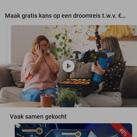
Maak gratis kans op een droomreis t.w.v. €3.000!
play_circle
Vaak samen gekocht
40%