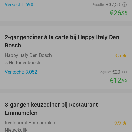
Verkocht: 690
€37
,50
Regulier
€26
,95
favorite_border
2-gangendiner à la carte bij Happy Italy Den
35%
Bosch
Happy Italy Den Bosch
8.5
star
's-Hertogenbosch
Verkocht: 3.052
€20
Regulier
€12
,95
favorite_border
3-gangen keuzediner bij Restaurant
27%
Emmamolen
Restaurant Emmamolen
9.9
star
Nieuwkuijk