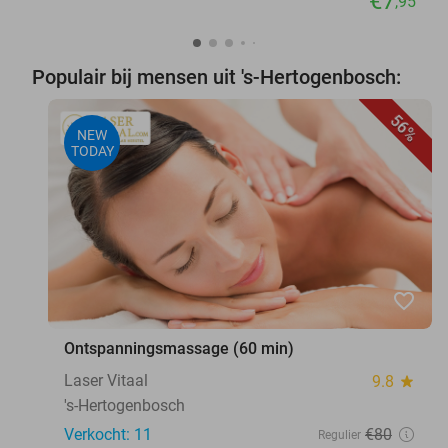
€7
,95
Populair bij mensen uit 's-Hertogenbosch:
56%
NEW
TODAY
favorite_border
Ontspanningsmassage (60 min)
Laser Vitaal
9.8
star
's-Hertogenbosch
Verkocht: 11
€80
Regulier