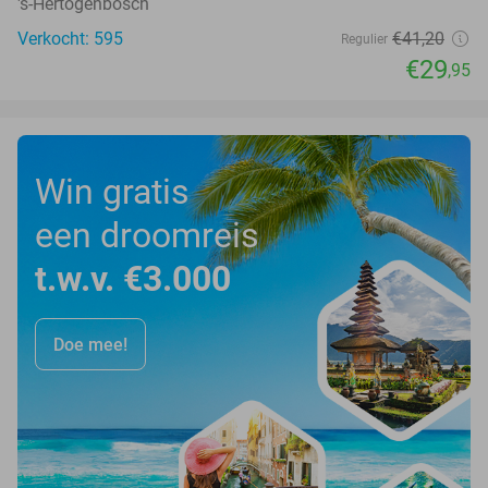
's-Hertogenbosch
Verkocht: 595
€41
,20
Regulier
€29
,95
Win gratis
een droomreis
t.w.v. €3.000
Doe mee!