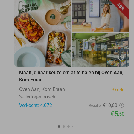
48%
favorite_border
Maaltijd naar keuze om af te halen bij Oven Aan,
Kom Eraan
Oven Aan, Kom Eraan
9.6
star
's-Hertogenbosch
Verkocht: 4.072
€10
,60
Regulier
€5
,50