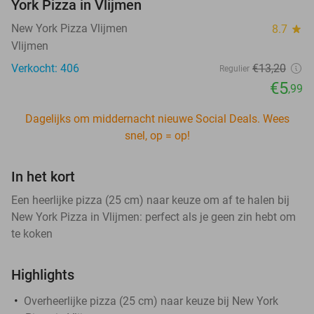
York Pizza in Vlijmen
New York Pizza Vlijmen
8.7
star
Vlijmen
Verkocht: 406
€13
,20
Regulier
€5
,99
Dagelijks om middernacht nieuwe Social Deals. Wees
snel, op = op!
In het kort
Een heerlijke pizza (25 cm) naar keuze om af te halen bij
New York Pizza in Vlijmen: perfect als je geen zin hebt om
te koken
Highlights
Overheerlijke pizza (25 cm) naar keuze bij New York