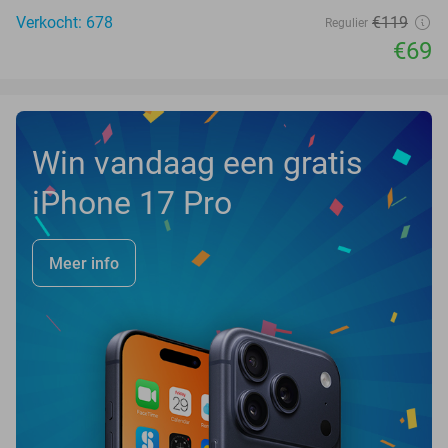
Verkocht: 678
€119
Regulier
€69
Win vandaag een gratis
iPhone 17 Pro
Meer info