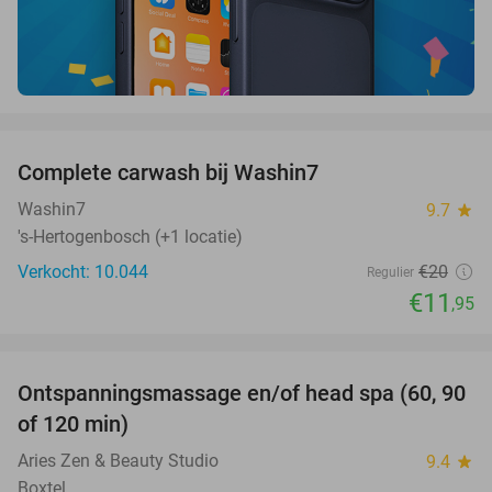
favorite_border
Complete carwash bij Washin7
40%
Washin7
9.7
star
's-Hertogenbosch (+1 locatie)
Verkocht: 10.044
€20
Regulier
€11
,95
favorite_border
Ontspanningsmassage en/of head spa (60, 90
42%
of 120 min)
Aries Zen & Beauty Studio
9.4
star
Boxtel