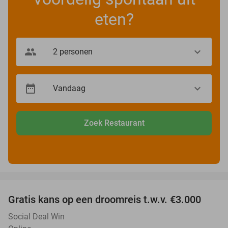
eten?
Zoek Restaurant
favorite_border
Gratis kans op een droomreis t.w.v. €3.000
Social Deal Win