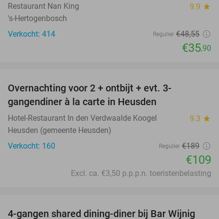
Restaurant Nan King
9.9
star
's-Hertogenbosch
Verkocht: 414
€48
,55
Regulier
€35
,90
favorite_border
Overnachting voor 2 + ontbijt + evt. 3-
42%
gangendiner à la carte in Heusden
Hotel-Restaurant In den Verdwaalde Koogel
9.3
star
Heusden (gemeente Heusden)
Verkocht: 160
€189
Regulier
€109
Excl. ca. €3,50 p.p.p.n. toeristenbelasting
favorite_border
4-gangen shared dining-diner bij Bar Wijnig
45%