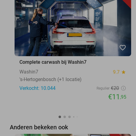
favorite_border
Complete carwash bij Washin7
Washin7
9.7
star
's-Hertogenbosch (+1 locatie)
Verkocht: 10.044
€20
Regulier
€11
,95
Anderen bekeken ook