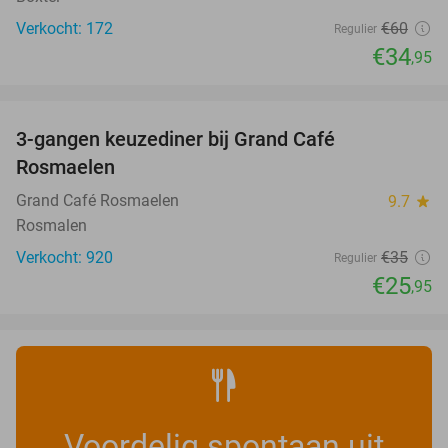
Verkocht: 172
€60
Regulier
€34
,95
favorite_border
3-gangen keuzediner bij Grand Café
26%
Rosmaelen
Grand Café Rosmaelen
9.7
star
Rosmalen
Verkocht: 920
€35
Regulier
€25
,95
Voordelig spontaan uit