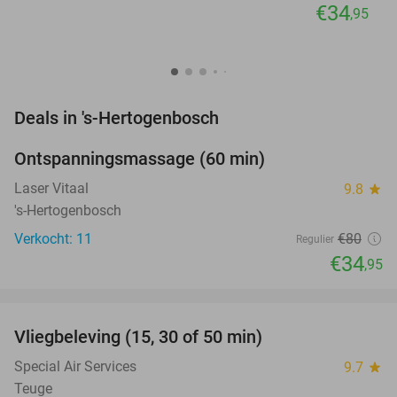
€34
,95
favorite_border
Deals in 's-Hertogenbosch
Ontspanningsmassage (60 min)
56%
NEW
TODAY
Laser Vitaal
9.8
star
's-Hertogenbosch
Verkocht: 11
€80
Regulier
€34
,95
favorite_border
Vliegbeleving (15, 30 of 50 min)
42%
NEW
TODAY
Special Air Services
9.7
star
Teuge