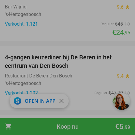
Bar Wijnig
9.6
star
's-Hertogenbosch
Verkocht: 1.121
€45
Regulier
€24
,95
favorite_border
4-gangen keuzediner bij De Beren in het
46%
centrum van Den Bosch
Restaurant De Beren Den Bosch
9.4
star
's-Hertogenbosch
Verkocht: 1.202
€47
,70
Regulier
close
€25
OPEN IN APP
,95
favorite_border
€5
Entree Bounce Valley (2 uur) + sokken +
shopping_cart
Koop nu
46%
,99
verkoelende slush puppy