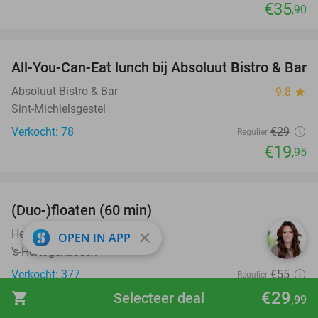
€35
,90
favorite_border
All-You-Can-Eat lunch bij Absoluut Bistro & Bar
31%
Absoluut Bistro & Bar
9.8
star
Sint-Michielsgestel
Verkocht: 78
€29
Regulier
€19
,95
favorite_border
(Duo-)floaten (60 min)
32%
Het Centrum Den Bosch
9.9
star
close
OPEN IN APP
's-Hertogenbosch
Verkocht: 377
€55
Regulier
€37
€29
,50
shopping_cart
Selecteer deal
,99
favorite_border