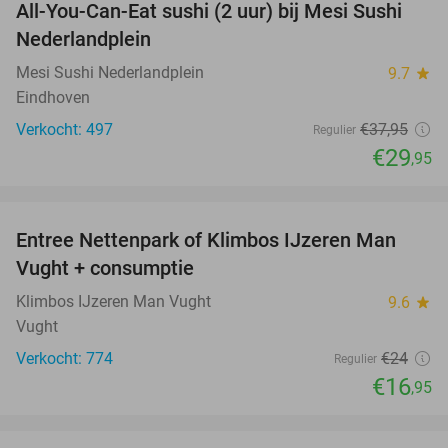
All-You-Can-Eat sushi (2 uur) bij Mesi Sushi
21%
Nederlandplein
Mesi Sushi Nederlandplein
9.7
star
Eindhoven
Verkocht: 497
€37
,95
Regulier
€29
,95
favorite_border
Entree Nettenpark of Klimbos IJzeren Man
29%
Vught + consumptie
Klimbos IJzeren Man Vught
9.6
star
Vught
Verkocht: 774
€24
Regulier
€16
,95
favorite_border