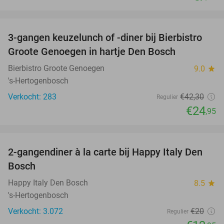
favorite_border
3-gangen keuzelunch of -diner bij Bierbistro
41%
Groote Genoegen in hartje Den Bosch
Bierbistro Groote Genoegen
9.0
star
's-Hertogenbosch
Verkocht: 283
€42
,30
Regulier
€24
,95
favorite_border
2-gangendiner à la carte bij Happy Italy Den
35%
Bosch
Happy Italy Den Bosch
8.5
star
's-Hertogenbosch
Verkocht: 3.072
€20
Regulier