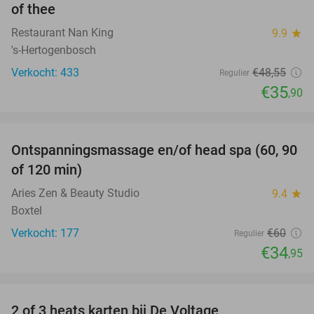
of thee
Restaurant Nan King
9.9
star
's-Hertogenbosch
Verkocht: 433
€48
,55
Regulier
€35
,90
favorite_border
Ontspanningsmassage en/of head spa (60, 90
42%
of 120 min)
Aries Zen & Beauty Studio
9.4
star
Boxtel
Verkocht: 177
€60
Regulier
€34
,95
favorite_border
2 of 3 heats karten bij De Voltage