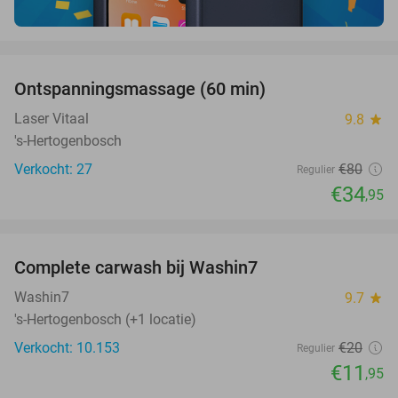
favorite_border
Ontspanningsmassage (60 min)
56%
Laser Vitaal
9.8
star
's-Hertogenbosch
Verkocht: 27
€80
Regulier
€34
,95
favorite_border
Complete carwash bij Washin7
40%
Washin7
9.7
star
's-Hertogenbosch (+1 locatie)
Verkocht: 10.153
€20
Regulier
€11
,95