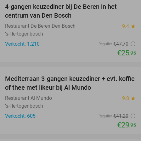
4-gangen keuzediner bij De Beren in het
46%
centrum van Den Bosch
Restaurant De Beren Den Bosch
9.4
star
's-Hertogenbosch
Verkocht: 1.210
€47
,70
Regulier
€25
,95
favorite_border
Mediterraan 3-gangen keuzediner + evt. koffie
27%
of thee met likeur bij Al Mundo
Restaurant Al Mundo
9.8
star
's-Hertogenbosch
Verkocht: 605
€41
,20
Regulier
€29
,95
favorite_border