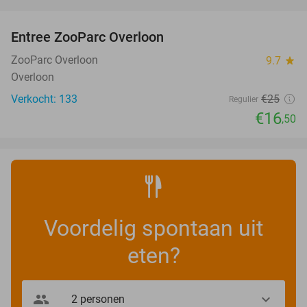
favorite_border
Entree ZooParc Overloon
34%
NEW
TODAY
ZooParc Overloon
9.7
star
Overloon
Verkocht: 133
€25
Regulier
€16
,50
Voordelig spontaan uit
eten?