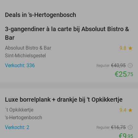
favorite_border
Deals in 's-Hertogenbosch
3-gangendiner à la carte bij Absoluut Bistro &
37%
Bar
Absoluut Bistro & Bar
9.8
star
Sint-Michielsgestel
Verkocht: 336
€40
,95
Regulier
€25
,75
favorite_border
Luxe borrelplank + drankje bij 't Opkikkertje
41%
NEW
TODAY
´t Opkikkertje
9.4
star
's-Hertogenbosch
Verkocht: 2
€16
,75
Regulier
€9
,95