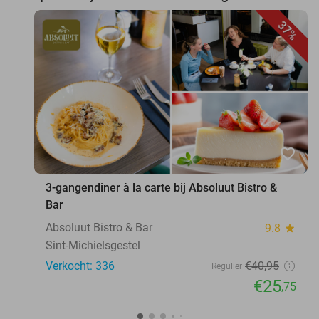
37%
favorite_border
3-gangendiner à la carte bij Absoluut Bistro &
Bar
Absoluut Bistro & Bar
9.8
star
Sint-Michielsgestel
Verkocht: 336
€40
,95
Regulier
€25
,75