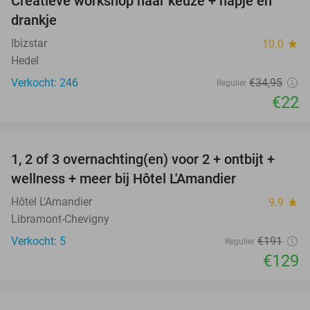
Creatieve workshop naar keuze + hapje en
37%
drankje
Ibizstar
10.0
star
Hedel
Verkocht: 246
€34
,95
Regulier
€22
favorite_border
1, 2 of 3 overnachting(en) voor 2 + ontbijt +
32%
NEW
wellness + meer bij Hôtel L'Amandier
TODAY
Hôtel L'Amandier
9.9
star
Libramont-Chevigny
Verkocht: 5
€191
Regulier
€129
favorite_border