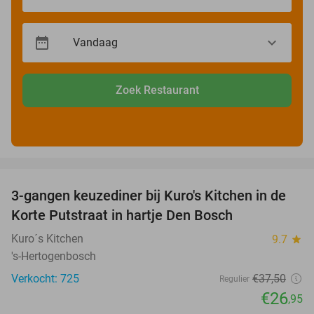
Zoek Restaurant
favorite_border
3-gangen keuzediner bij Kuro's Kitchen in de
28%
Korte Putstraat in hartje Den Bosch
Kuro´s Kitchen
9.7
star
's-Hertogenbosch
Verkocht: 725
€37
,50
Regulier
€26
,95