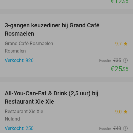
€12
,95
favorite_border
3-gangen keuzediner bij Grand Café
26%
Rosmaelen
Grand Café Rosmaelen
9.7
star
Rosmalen
Verkocht: 926
€35
Regulier
€25
,95
favorite_border
All-You-Can-Eat & Drink (2,5 uur) bij
17%
Restaurant Xie Xie
Restaurant Xie Xie
9.0
star
Nuland
Verkocht: 250
€43
Regulier