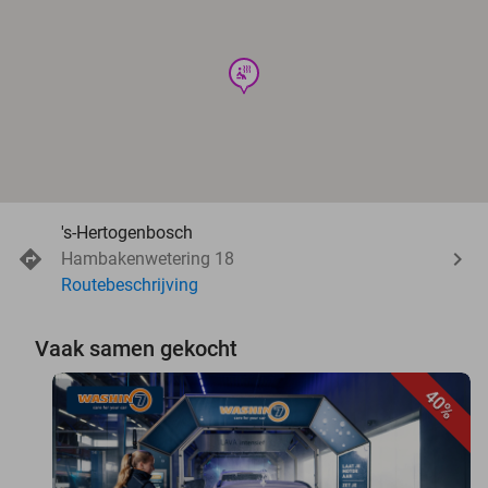
wellness
's-Hertogenbosch
Hambakenwetering 18
Routebeschrijving
Vaak samen gekocht
40%