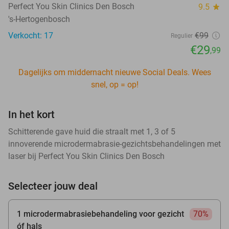
Perfect You Skin Clinics Den Bosch
9.5
star
's-Hertogenbosch
Verkocht: 17
€99
Regulier
€29
,99
Dagelijks om middernacht nieuwe Social Deals. Wees
snel, op = op!
In het kort
Schitterende gave huid die straalt met 1, 3 of 5
innoverende microdermabrasie-gezichtsbehandelingen met
laser bij Perfect You Skin Clinics Den Bosch
Selecteer jouw deal
1 microdermabrasiebehandeling voor gezicht
70%
óf hals