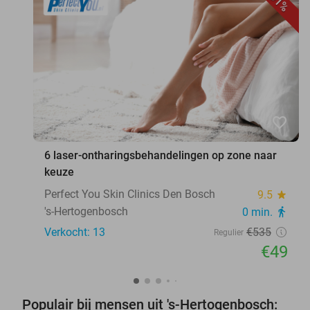
91%
favorite_border
6 laser-ontharingsbehandelingen op zone naar
keuze
Perfect You Skin Clinics Den Bosch
9.5
star
's-Hertogenbosch
0 min.
directions_walk
Verkocht: 13
€535
Regulier
€49
Populair bij mensen uit 's-Hertogenbosch: