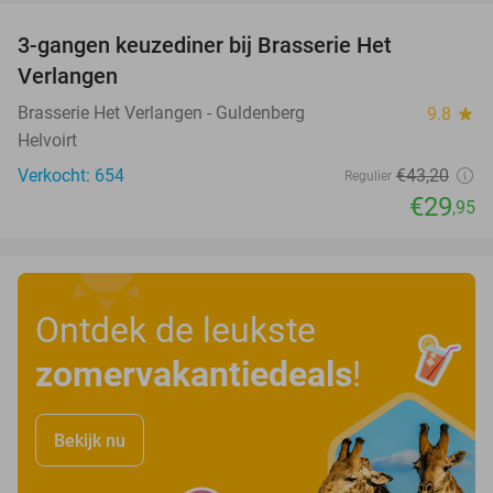
3-gangen keuzediner bij Brasserie Het
31%
Verlangen
Brasserie Het Verlangen - Guldenberg
9.8
star
Helvoirt
Verkocht: 654
€43
,20
Regulier
€29
,95
Ontdek de leukste
zomervakantiedeals
!
Bekijk nu