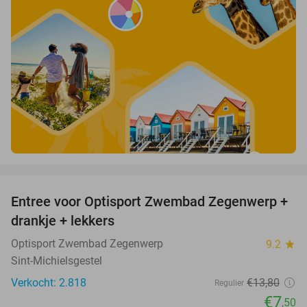
favorite_border
Entree voor Optisport Zwembad Zegenwerp +
46%
drankje + lekkers
Optisport Zwembad Zegenwerp
9.2
star
Sint-Michielsgestel
Verkocht: 2.818
€13
,80
Regulier
€7
,50