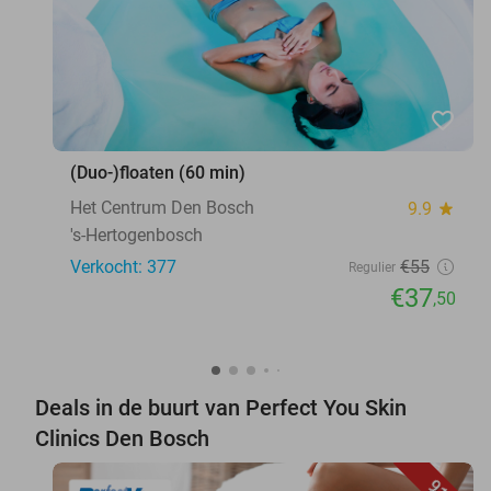
favorite_border
(Duo-)floaten (60 min)
Het Centrum Den Bosch
9.9
star
's-Hertogenbosch
Verkocht: 377
€55
Regulier
€37
,50
Deals in de buurt van Perfect You Skin
Clinics Den Bosch