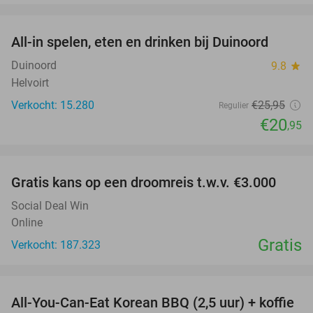
favorite_border
All-in spelen, eten en drinken bij Duinoord
19%
Duinoord
9.8
star
Helvoirt
Verkocht: 15.280
€25
,95
Regulier
€20
,95
favorite_border
Gratis kans op een droomreis t.w.v. €3.000
Social Deal Win
Online
Gratis
Verkocht: 187.323
favorite_border
All-You-Can-Eat Korean BBQ (2,5 uur) + koffie
26%