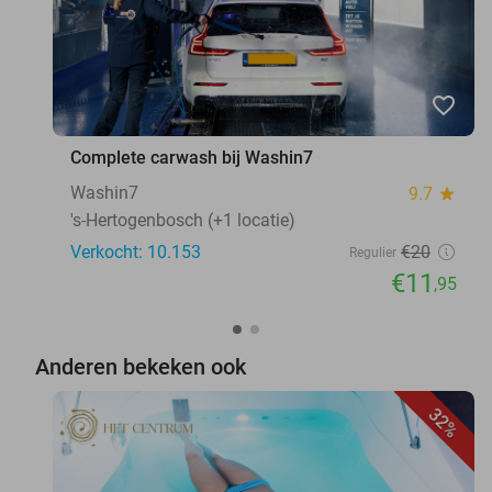
favorite_border
Complete carwash bij Washin7
Washin7
9.7
star
's-Hertogenbosch (+1 locatie)
Verkocht: 10.153
€20
Regulier
€11
,95
Anderen bekeken ook
32%