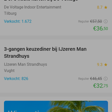
37%
De Voltage Indoor Entertainment
8.7
star
Tilburg
Verkocht: 1.672
€57
,50
Regulier
€36
,50
favorite_border
3-gangen keuzediner bij IJzeren Man
29%
Strandhuys
IJzeren Man Strandhuys
9.3
star
Vught
Verkocht: 826
€46
,45
Regulier
€32
,75