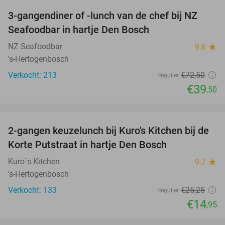
3-gangendiner of -lunch van de chef bij NZ
46%
Seafoodbar in hartje Den Bosch
NZ Seafoodbar
9.6
star
's-Hertogenbosch
Verkocht: 213
€72
,50
Regulier
€39
,50
favorite_border
2-gangen keuzelunch bij Kuro's Kitchen bij de
41%
Korte Putstraat in hartje Den Bosch
Kuro´s Kitchen
9.7
star
's-Hertogenbosch
Verkocht: 133
€25
,25
Regulier
€14
,95
favorite_border