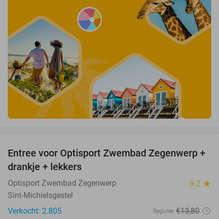
favorite_border
Entree voor Optisport Zwembad Zegenwerp +
46%
drankje + lekkers
Optisport Zwembad Zegenwerp
9.2
star
Sint-Michielsgestel
Verkocht: 2.805
€13
,80
Regulier