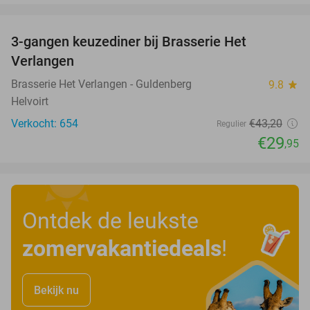
favorite_border
3-gangen keuzediner bij Brasserie Het
31%
Verlangen
Brasserie Het Verlangen - Guldenberg
9.8
star
Helvoirt
Verkocht: 654
€43
,20
Regulier
€29
,95
Ontdek de leukste
zomervakantiedeals
!
Bekijk nu