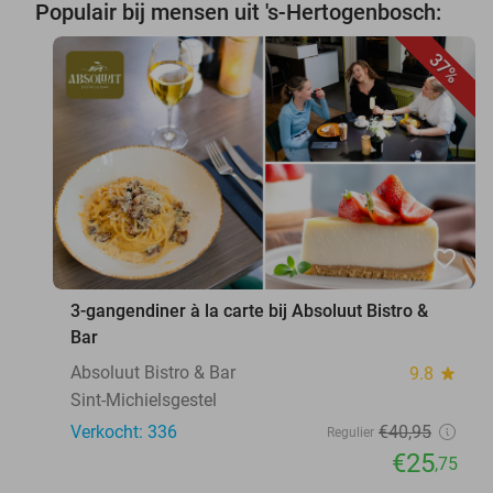
Populair bij mensen uit 's-Hertogenbosch:
37%
favorite_border
3-gangendiner à la carte bij Absoluut Bistro &
Bar
Absoluut Bistro & Bar
9.8
star
Sint-Michielsgestel
Verkocht: 336
€40
,95
Regulier
€25
,75