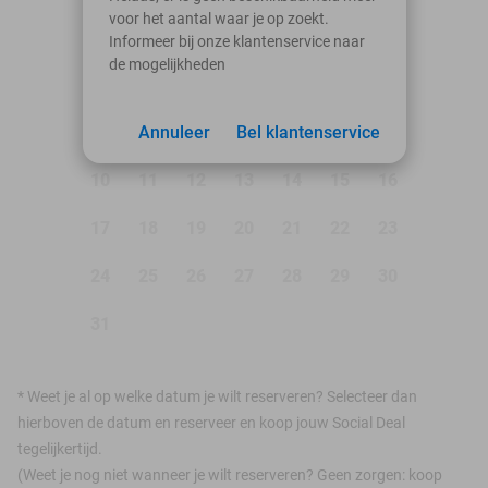
voor het aantal waar je op zoekt.
Ma
Di
Wo
Do
Vr
Za
Zo
Informeer bij onze klantenservice naar
de mogelijkheden
1
2
3
Annuleer
4
5
Bel klantenservice
6
7
8
9
10
11
12
13
14
15
16
17
18
19
20
21
22
23
24
25
26
27
28
29
30
31
*
Weet je al op welke datum je wilt reserveren? Selecteer dan
hierboven de datum en reserveer en koop jouw Social Deal
tegelijkertijd.
(Weet je nog niet wanneer je wilt reserveren? Geen zorgen: koop