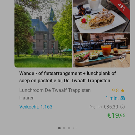
43%
favorite_border
Wandel- of fietsarrangement + lunchplank of
soep en pasteitje bij De Twaalf Trappisten
Lunchroom De Twaalf Trappisten
9.8
star
Haaren
1 min.
directions_car
Verkocht: 1.163
€35
,30
Regulier
€19
,95