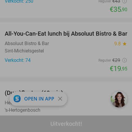
Verkocht: 250
€43
Regulier
€35
,90
favorite_border
All-You-Can-Eat lunch bij Absoluut Bistro & Bar
31%
Absoluut Bistro & Bar
9.8
star
Sint-Michielsgestel
Verkocht: 74
€29
Regulier
€19
,95
favorite_border
(Duo-)floaten (60 min)
32%
close
OPEN IN APP
Het Centrum Den Bosch
9.9
star
's-Hertogenbosch
Verkocht: 377
€55
Regulier
Uitverkocht!
€37
,50