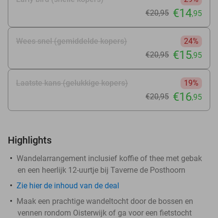
€14
€20
,95
,95
Wees snel (gemiddelde kopers)
24%
€15
€20
,95
,95
Laatste kans (gelukkige kopers)
19%
€16
€20
,95
,95
Highlights
Wandelarrangement inclusief koffie of thee met gebak
en een heerlijk 12-uurtje bij Taverne de Posthoorn
Zie
hier
de inhoud van de deal
Maak een prachtige wandeltocht door de bossen en
vennen rondom Oisterwijk of ga voor een fietstocht