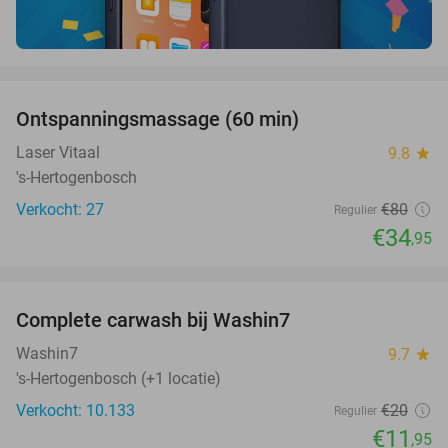
favorite_border
Ontspanningsmassage (60 min)
56%
Laser Vitaal
9.8
star
's-Hertogenbosch
Verkocht: 27
€80
Regulier
€34
,95
favorite_border
Complete carwash bij Washin7
40%
Washin7
9.7
star
's-Hertogenbosch (+1 locatie)
Verkocht: 10.133
€20
Regulier
€11
,95