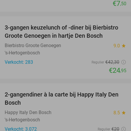
€7
,50
favorite_border
3-gangen keuzelunch of -diner bij Bierbistro
41%
Groote Genoegen in hartje Den Bosch
Bierbistro Groote Genoegen
9.0
star
's-Hertogenbosch
Verkocht: 283
€42
,30
Regulier
€24
,95
favorite_border
2-gangendiner à la carte bij Happy Italy Den
35%
Bosch
Happy Italy Den Bosch
8.5
star
's-Hertogenbosch
Verkocht: 3.072
€20
Regulier