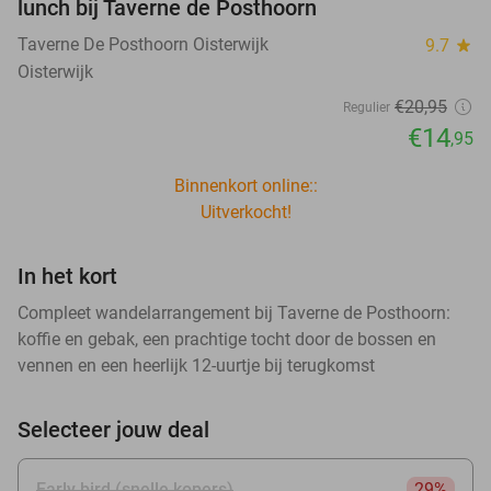
lunch bij Taverne de Posthoorn
Taverne De Posthoorn Oisterwijk
9.7
star
Oisterwijk
€20
,95
Regulier
€14
,95
Binnenkort online::
Uitverkocht!
In het kort
Compleet wandelarrangement bij Taverne de Posthoorn:
koffie en gebak, een prachtige tocht door de bossen en
vennen en een heerlijk 12-uurtje bij terugkomst
Selecteer jouw deal
Early bird (snelle kopers)
29%