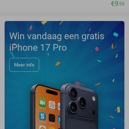
€9
,95
Win vandaag een gratis
iPhone 17 Pro
Meer info