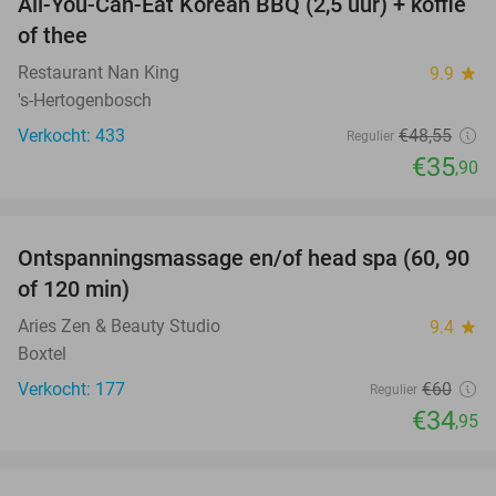
All-You-Can-Eat Korean BBQ (2,5 uur) + koffie
26%
of thee
Restaurant Nan King
9.9
star
's-Hertogenbosch
Verkocht: 433
€48
,55
Regulier
€35
,90
favorite_border
Ontspanningsmassage en/of head spa (60, 90
42%
of 120 min)
Aries Zen & Beauty Studio
9.4
star
Boxtel
Verkocht: 177
€60
Regulier
€34
,95
favorite_border