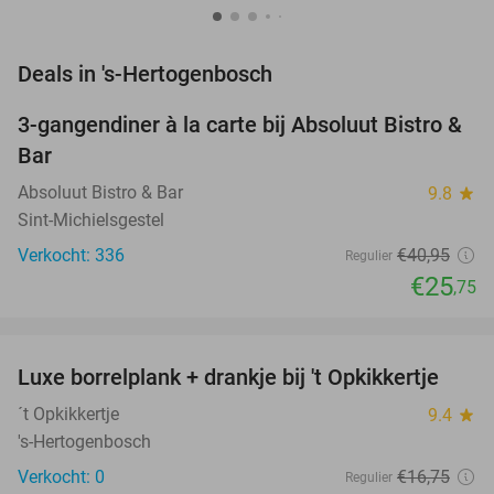
favorite_border
Deals in 's-Hertogenbosch
3-gangendiner à la carte bij Absoluut Bistro &
37%
Bar
Absoluut Bistro & Bar
9.8
star
Sint-Michielsgestel
Verkocht: 336
€40
,95
Regulier
€25
,75
favorite_border
Luxe borrelplank + drankje bij 't Opkikkertje
41%
NEW
TODAY
´t Opkikkertje
9.4
star
's-Hertogenbosch
Verkocht: 0
€16
,75
Regulier