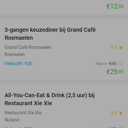
€12
,95
favorite_border
3-gangen keuzediner bij Grand Café
26%
Rosmaelen
Grand Café Rosmaelen
9.7
star
Rosmalen
Verkocht: 926
€35
Regulier
€25
,95
favorite_border
All-You-Can-Eat & Drink (2,5 uur) bij
17%
Restaurant Xie Xie
Restaurant Xie Xie
9.0
star
Nuland