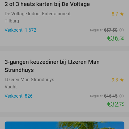
2 of 3 heats karten bij De Voltage
37%
De Voltage Indoor Entertainment
8.7
star
Tilburg
Verkocht: 1.672
€57
,50
Regulier
€36
,50
favorite_border
3-gangen keuzediner bij IJzeren Man
29%
Strandhuys
IJzeren Man Strandhuys
9.3
star
Vught
Verkocht: 826
€46
,45
Regulier
€32
,75