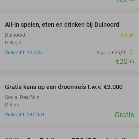
favorite_border
All-in spelen, eten en drinken bij Duinoord
19%
Duinoord
9.8
star
Helvoirt
Verkocht: 15.276
€25
,95
Regulier
€20
,95
favorite_border
Gratis kans op een droomreis t.w.v. €3.000
Social Deal Win
Online
Gratis
Verkocht: 187.051
favorite_border