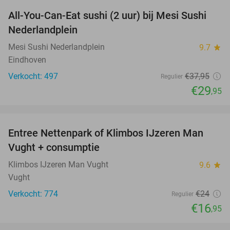
All-You-Can-Eat sushi (2 uur) bij Mesi Sushi
21%
Nederlandplein
Mesi Sushi Nederlandplein
9.7
star
Eindhoven
Verkocht: 497
€37
,95
Regulier
€29
,95
favorite_border
Entree Nettenpark of Klimbos IJzeren Man
29%
Vught + consumptie
Klimbos IJzeren Man Vught
9.6
star
Vught
Verkocht: 774
€24
Regulier
€16
,95
favorite_border