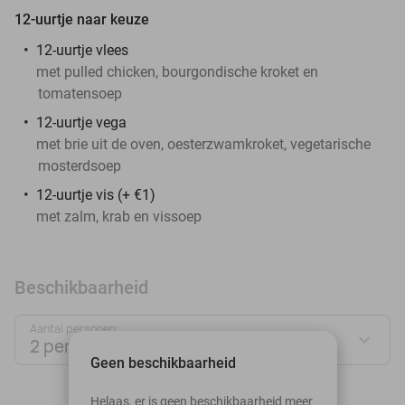
12-uurtje naar keuze
12-uurtje vlees
met pulled chicken, bourgondische kroket en
tomatensoep
12-uurtje vega
met brie uit de oven, oesterzwamkroket, vegetarische
mosterdsoep
12-uurtje vis (+ €1)
met zalm, krab en vissoep
Beschikbaarheid
Aantal personen:
2 personen
Geen beschikbaarheid
augustus 2026
Helaas, er is geen beschikbaarheid meer