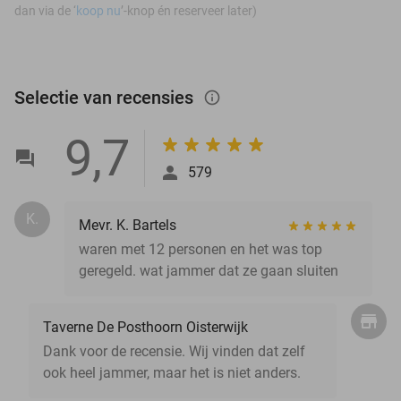
dan via de ‘
koop nu
’-knop én reserveer later)
Selectie van recensies
info_outlined
9,7
579
K.
Mevr. K. Bartels
waren met 12 personen en het was top
geregeld. wat jammer dat ze gaan sluiten
Taverne De Posthoorn Oisterwijk
Dank voor de recensie. Wij vinden dat zelf
ook heel jammer, maar het is niet anders.