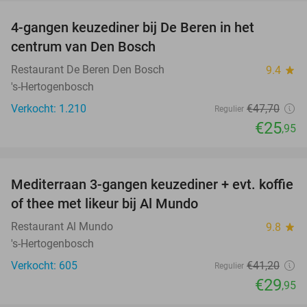
4-gangen keuzediner bij De Beren in het
46%
centrum van Den Bosch
Restaurant De Beren Den Bosch
9.4
star
's-Hertogenbosch
Verkocht: 1.210
€47
,70
Regulier
€25
,95
favorite_border
Mediterraan 3-gangen keuzediner + evt. koffie
27%
of thee met likeur bij Al Mundo
Restaurant Al Mundo
9.8
star
's-Hertogenbosch
Verkocht: 605
€41
,20
Regulier
€29
,95