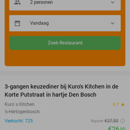
Zoek Restaurant
favorite_border
3-gangen keuzediner bij Kuro's Kitchen in de
28%
Korte Putstraat in hartje Den Bosch
Kuro´s Kitchen
9.7
star
's-Hertogenbosch
Verkocht: 725
€37
,50
Regulier
€26
,95