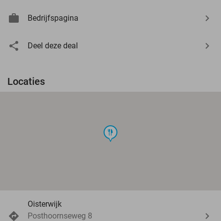
Bedrijfspagina
Deel deze deal
Locaties
food
Oisterwijk
Posthoornseweg 8