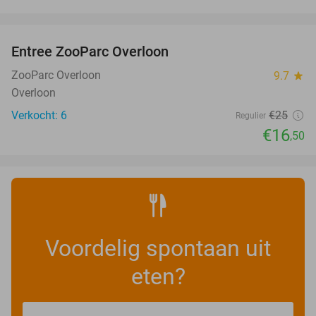
favorite_border
Entree ZooParc Overloon
34%
NEW
TODAY
ZooParc Overloon
9.7
star
Overloon
Verkocht: 6
€25
Regulier
€16
,50
Voordelig spontaan uit
eten?