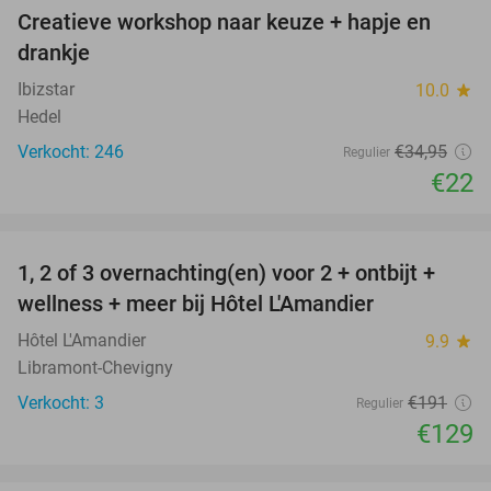
Creatieve workshop naar keuze + hapje en
37%
drankje
Ibizstar
10.0
star
Hedel
Verkocht: 246
€34
,95
Regulier
€22
favorite_border
1, 2 of 3 overnachting(en) voor 2 + ontbijt +
32%
NEW
wellness + meer bij Hôtel L'Amandier
TODAY
Hôtel L'Amandier
9.9
star
Libramont-Chevigny
Verkocht: 3
€191
Regulier
€129
favorite_border