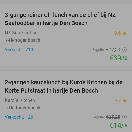
favorite_border
3-gangendiner of -lunch van de chef bij NZ
46%
Seafoodbar in hartje Den Bosch
NZ Seafoodbar
9.6
star
's-Hertogenbosch
Verkocht: 213
€72
,50
Regulier
€39
,50
favorite_border
2-gangen keuzelunch bij Kuro's Kitchen bij de
41%
Korte Putstraat in hartje Den Bosch
Kuro´s Kitchen
9.7
star
's-Hertogenbosch
Verkocht: 129
€25
,25
Regulier
€14
,95