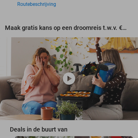
Routebeschrijving
Maak gratis kans op een droomreis t.w.v. €3.000!
play_circle
Deals in de buurt van