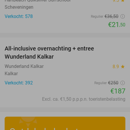
9.5
Scheveningen
Verkocht: 578
€36
,50
Regulier
€21
,50
favorite_border
All-inclusive overnachting + entree
25%
Wunderland Kalkar
Wunderland Kalkar
8.9
star
Kalkar
Verkocht: 392
€250
Regulier
€187
Excl. ca. €1,50 p.p.p.n. toeristenbelasting