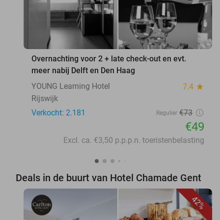
Overnachting voor 2 + late check-out en evt.
meer nabij Delft en Den Haag
YOUNG Learning Hotel
7.4
star
Rijswijk
Verkocht: 2.181
€73
Regulier
€49
Excl. ca. €3,50 p.p.p.n. toeristenbelasting
Deals in de buurt van Hotel Chamade Gent
42%