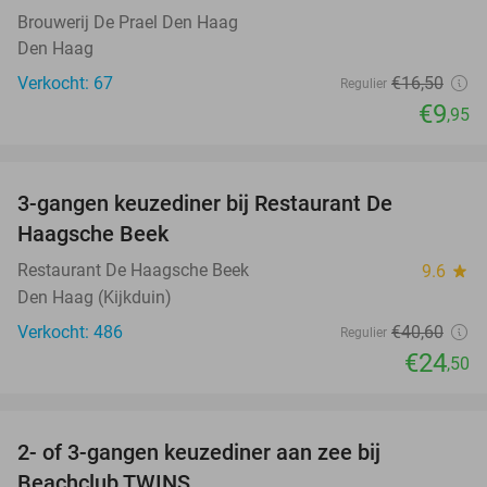
Brouwerij De Prael Den Haag
Den Haag
Verkocht: 67
€16
,50
Regulier
€9
,95
favorite_border
3-gangen keuzediner bij Restaurant De
40%
Haagsche Beek
Restaurant De Haagsche Beek
9.6
star
Den Haag (Kijkduin)
Verkocht: 486
€40
,60
Regulier
€24
,50
favorite_border
2- of 3-gangen keuzediner aan zee bij
47%
Beachclub TWINS