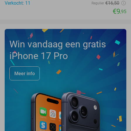
Verkocht: 11
€16
,50
Regulier
€9
,95
Win vandaag een gratis
iPhone 17 Pro
Meer info