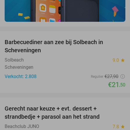
favorite_border
Barbecuediner aan zee bij Solbeach in
23%
Scheveningen
Solbeach
9.0
star
Scheveningen
Verkocht: 2.808
€27
,90
Regulier
€21
,50
favorite_border
Gerecht naar keuze + evt. dessert +
40%
strandbedje + parasol aan het strand
Beachclub JUNO
7.8
star