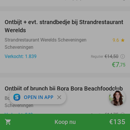
favorite_border
Ontbijt + evt. strandbedje bij Strandrestaurant
47%
Werelds
Strandrestaurant Werelds Scheveningen
9.6
star
Scheveningen
Verkocht: 1.839
€14
,50
Regulier
€7
,75
favorite_border
Ontbijt of brunch bij Bora Bora Beachfoodclub
50%
close
OPEN IN APP
Bora Bora Beachfoodclub
9.7
star
Scheveningen
Verkocht: 948
€14
,75
Regulier
€135
shopping_cart
Koop nu
€7
,40