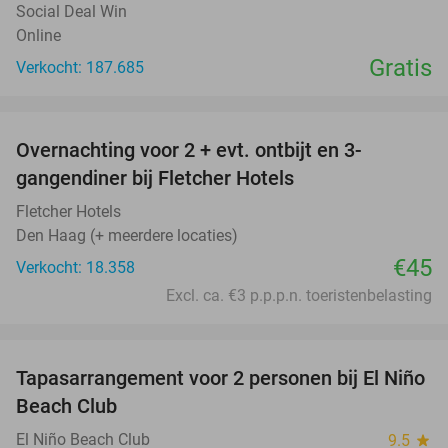
Social Deal Win
Online
Gratis
Verkocht: 187.685
favorite_border
Overnachting voor 2 + evt. ontbijt en 3-
gangendiner bij Fletcher Hotels
Fletcher Hotels
Den Haag (+ meerdere locaties)
€45
Verkocht: 18.358
Excl. ca. €3 p.p.p.n. toeristenbelasting
favorite_border
Tapasarrangement voor 2 personen bij El Niño
51%
Beach Club
El Niño Beach Club
9.5
star