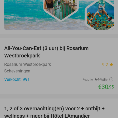
favorite_border
All-You-Can-Eat (3 uur) bij Rosarium
30%
Westbroekpark
Rosarium Westbroekpark
9.2
star
Scheveningen
Verkocht: 991
€44
,35
Regulier
€30
,95
favorite_border
1, 2 of 3 overnachting(en) voor 2 + ontbijt +
32%
NEW
wellness + meer bij Hôtel L'Amandier
TODAY