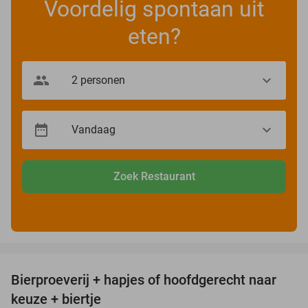
Voordelig spontaan uit
eten?
Zoek Restaurant
favorite_border
Bierproeverij + hapjes of hoofdgerecht naar
40%
keuze + biertje