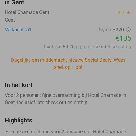
in Gent
Hotel Chamade Gent
9.7
star
Gent
Verkocht: 51
€220
Regulier
€135
Excl. ca. €4,20 p.p.p.n. toeristenbelasting
Dagelijks om middernacht nieuwe Social Deals. Wees
snel, op = op!
In het kort
Voor 2 personen: fijne overnachting bij Hotel Chamade in
Gent, inclusief late check-out en ontbijt
Highlights
Fijne overnachting voor 2 personen bij Hotel Chamade