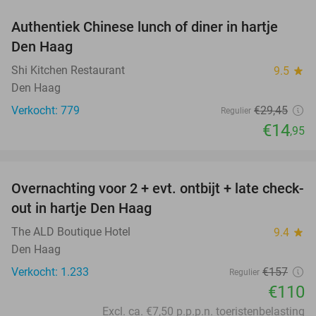
Authentiek Chinese lunch of diner in hartje
49%
Den Haag
Shi Kitchen Restaurant
9.5
star
Den Haag
Verkocht: 779
€29
,45
Regulier
€14
,95
favorite_border
Overnachting voor 2 + evt. ontbijt + late check-
30%
out in hartje Den Haag
The ALD Boutique Hotel
9.4
star
Den Haag
Verkocht: 1.233
€157
Regulier
€110
Excl. ca. €7,50 p.p.p.n. toeristenbelasting