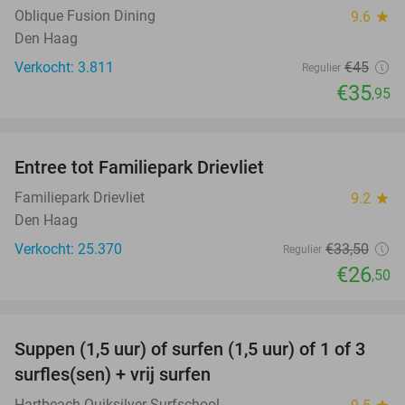
Oblique Fusion Dining
9.6
star
Den Haag
Verkocht: 3.811
€45
Regulier
€35
,95
favorite_border
Entree tot Familiepark Drievliet
21%
Familiepark Drievliet
9.2
star
Den Haag
Verkocht: 25.370
€33
,50
Regulier
€26
,50
favorite_border
Suppen (1,5 uur) of surfen (1,5 uur) of 1 of 3
41%
surfles(sen) + vrij surfen
Hartbeach Quiksilver Surfschool
star