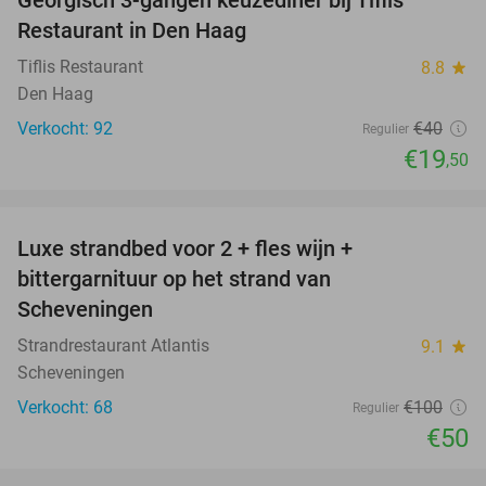
51%
Restaurant in Den Haag
Tiflis Restaurant
8.8
star
Den Haag
Verkocht: 92
€40
Regulier
€19
,50
favorite_border
Luxe strandbed voor 2 + fles wijn +
50%
bittergarnituur op het strand van
Scheveningen
Strandrestaurant Atlantis
9.1
star
Scheveningen
Verkocht: 68
€100
Regulier
€50
favorite_border