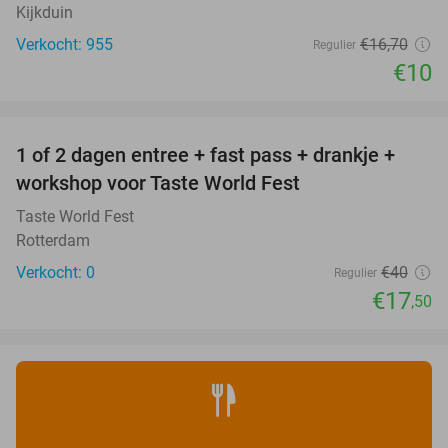
Kijkduin
Verkocht: 955
€16
,70
Regulier
€10
favorite_border
1 of 2 dagen entree + fast pass + drankje +
56%
NEW
workshop voor Taste World Fest
TODAY
Taste World Fest
Rotterdam
Verkocht: 0
€40
Regulier
€17
,50