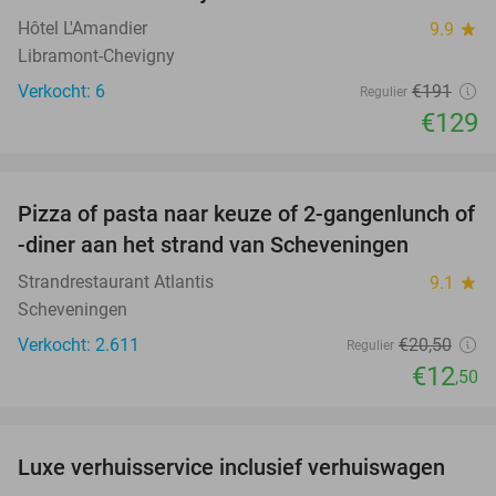
Hôtel L'Amandier
9.9
star
Libramont-Chevigny
Verkocht: 6
€191
Regulier
€129
favorite_border
Pizza of pasta naar keuze of 2-gangenlunch of
39%
-diner aan het strand van Scheveningen
Strandrestaurant Atlantis
9.1
star
Scheveningen
Verkocht: 2.611
€20
,50
Regulier
€12
,50
favorite_border
Luxe verhuisservice inclusief verhuiswagen
83%