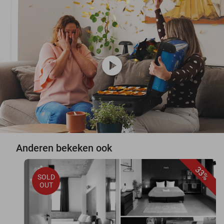
play_circle
Anderen bekeken ook
33%
SOLD
OUT