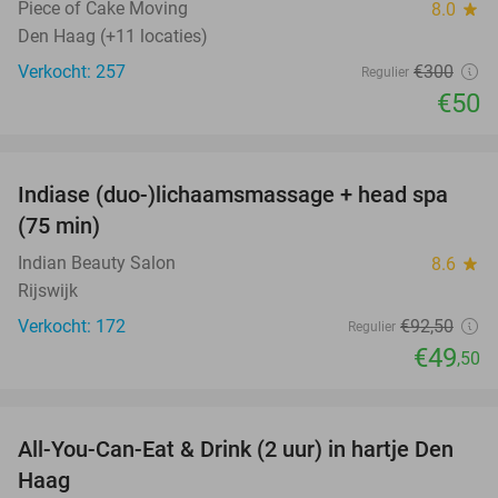
Piece of Cake Moving
8.0
star
Den Haag (+11 locaties)
Verkocht: 257
€300
Regulier
€50
favorite_border
Indiase (duo-)lichaamsmassage + head spa
46%
(75 min)
Indian Beauty Salon
8.6
star
Rijswijk
Verkocht: 172
€92
,50
Regulier
€49
,50
favorite_border
All-You-Can-Eat & Drink (2 uur) in hartje Den
20%
Haag