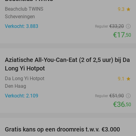
Beachclub TWINS
9.3
star
Scheveningen
Verkocht: 3.883
€33
,20
Regulier
€17
,50
favorite_border
Aziatische All-You-Can-Eat (2 of 2,5 uur) bij Da
30%
Long Yi Hotpot
Da Long Yi Hotpot
9.1
star
Den Haag
Verkocht: 2.109
€51
,90
Regulier
€36
,50
favorite_border
Gratis kans op een droomreis t.w.v. €3.000