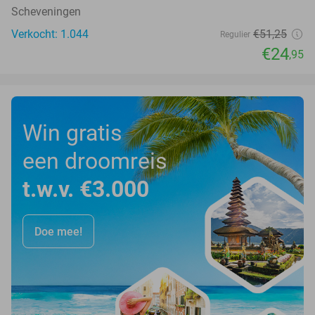
Scheveningen
Verkocht: 1.044
€51
,25
Regulier
€24
,95
Win gratis
een droomreis
t.w.v. €3.000
Doe mee!