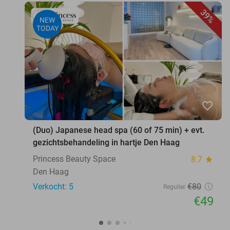
39%
NEW
TODAY
favorite_border
(Duo) Japanese head spa (60 of 75 min) + evt.
gezichtsbehandeling in hartje Den Haag
Princess Beauty Space
8.7
star
Den Haag
Verkocht: 5
€80
Regulier
€49