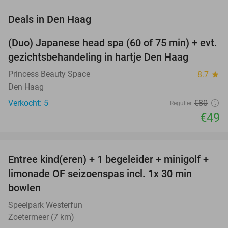
favorite_border
Deals in Den Haag
(Duo) Japanese head spa (60 of 75 min) + evt.
39%
NEW
gezichtsbehandeling in hartje Den Haag
TODAY
Princess Beauty Space
8.7
star
Den Haag
Verkocht: 5
€80
Regulier
€49
favorite_border
Entree kind(eren) + 1 begeleider + minigolf +
40%
NEW
limonade OF seizoenspas incl. 1x 30 min
TODAY
bowlen
Speelpark Westerfun
Zoetermeer (7 km)