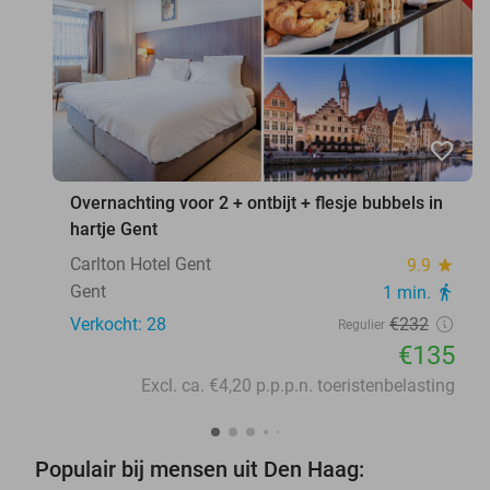
favorite_border
Overnachting voor 2 + ontbijt + flesje bubbels in
hartje Gent
Carlton Hotel Gent
9.9
star
Gent
1 min.
directions_walk
Verkocht: 28
€232
Regulier
€135
Excl. ca. €4,20 p.p.p.n. toeristenbelasting
Populair bij mensen uit Den Haag: