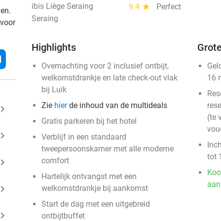
ibis Liège Seraing
9.4
star
Perfect
den.
Seraing
 voor
Highlights
Grote
l
Overnachting voor 2 inclusief ontbijt,
Gel
welkomstdrankje en late check-out vlak
16 
bij Luik
Res
Zie
hier
de inhoud van de multideals
rese
ard_arrow_right
(te 
Gratis parkeren bij het hotel
vou
ard_arrow_right
Verblijf in een standaard
Inc
tweepersoonskamer met alle moderne
tot 
comfort
ard_arrow_right
Koo
Hartelijk ontvangst met een
aan
ard_arrow_right
welkomstdrankje bij aankomst
Start de dag met een uitgebreid
ard_arrow_right
ontbijtbuffet