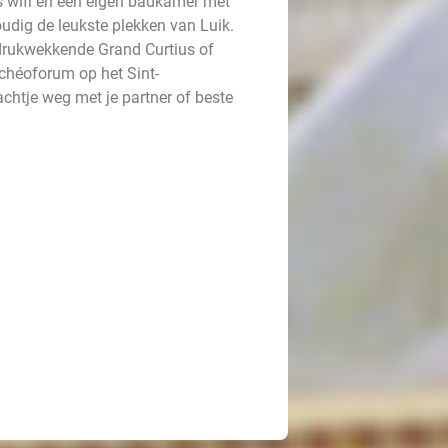
is wifi en een eigen badkamer met
udig de leukste plekken van Luik.
drukwekkende Grand Curtius of
chéoforum op het Sint-
achtje weg met je partner of beste