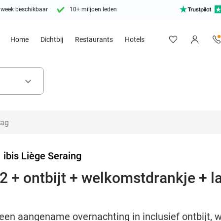
 week beschikbaar
10+ miljoen leden
Home
Dichtbij
Restaurants
Hotels
keyboard_arrow_down
>
ibis Liège Seraing
2 + ontbijt + welkomstdrankje + l
een aangename overnachting in inclusief ontbijt, 