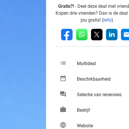
Gratis?!
- Deel deze deal met vrien
Kopen drie vrienden? Dan is de deal
jou gratis! (
info
)
whatsapp
linkedin
fb
mai
list
keybo
Multideal
date_range
keybo
Beschikbaarheid
chat
keybo
Selectie van recensies
work
keybo
Bedrijf
language
keybo
Website