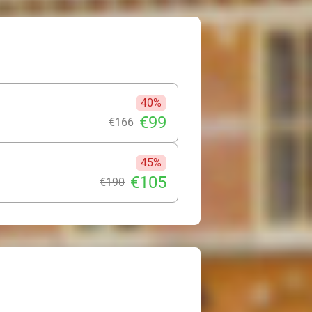
40%
€99
€166
45%
€105
€190