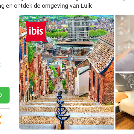
ing en ontdek de omgeving van Luik
:
gate_next
e
!