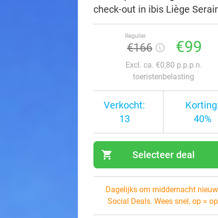
check-out in ibis Liège Sera
Regulier
€99
€166
Excl. ca. €0,80 p.p.p.n.
toeristenbelasting
Verkocht:
Korting
13
40%
shopping_cart
Selecteer deal
navi
Dagelijks om middernacht nieuw
Social Deals. Wees snel, op = op