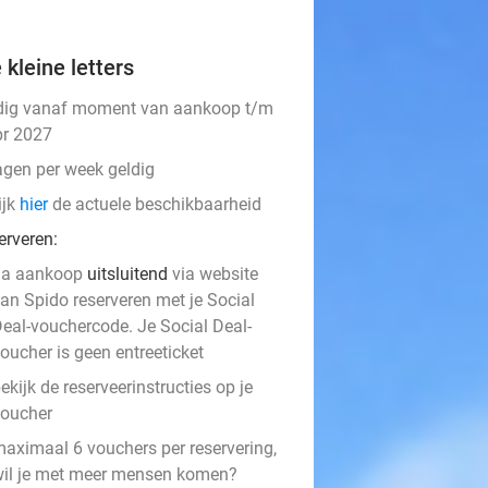
 kleine letters
dig vanaf moment van aankoop t/m
pr 2027
agen per week geldig
ijk
hier
de actuele beschikbaarheid
erveren:
na aankoop
uitsluitend
via website
an Spido reserveren met je Social
eal-vouchercode. Je Social Deal-
oucher is geen entreeticket
ekijk de reserveerinstructies op je
oucher
aximaal 6 vouchers per reservering,
il je met meer mensen komen?