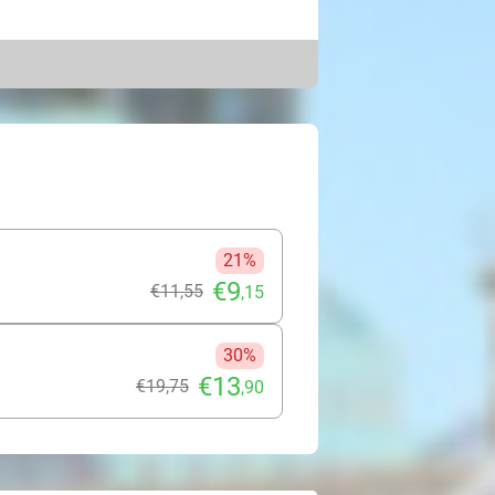
n lang mee langs imposante
nergie van de haven. Ben je klaar
ieden heeft?
t authentieke manier: rauw, robuust
er dan 12.600 hectare is de haven
s van constante groei en innovatie.
 vol leven en beweging. Stap aan
nde hedendaagse sfeer van de
 je ogen opent voor de ongekende
21%
€9
€11
,55
,15
30%
€13
€19
,75
,90