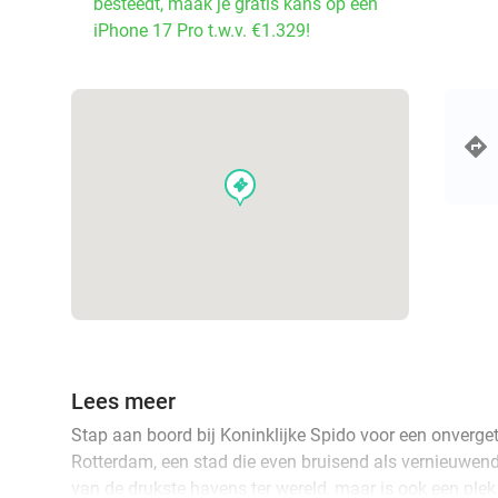
besteedt, maak je gratis kans op een
iPhone 17 Pro t.w.v. €1.329!
events
Lees meer
Stap aan boord bij Koninklijke Spido voor een onverget
Rotterdam, een stad die even bruisend als vernieuwend 
van de drukste havens ter wereld, maar is ook een ple