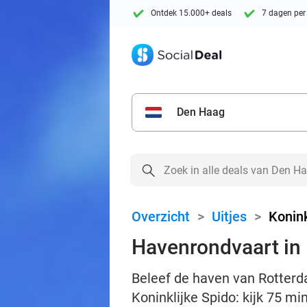
Ontdek 15.000+ deals
7 dagen per
Den Haag
Overzicht
>
Uitjes
>
Konink
Havenrondvaart in 
Beleef de haven van Rotterd
Koninklijke Spido: kijk 75 mi