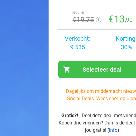
Regulier
€13
€19
,75
,90
Verkocht:
Korting
9.535
30%
shopping_cart
Selecteer deal
navi
Dagelijks om middernacht nieuw
Social Deals. Wees snel, op = op
Gratis?!
- Deel deze deal met vrien
Kopen drie vrienden? Dan is de deal
jou gratis! (
info
)