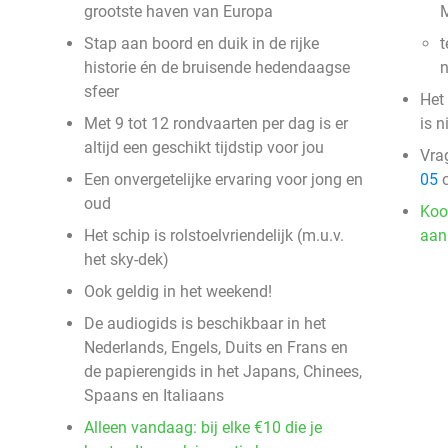
grootste haven van Europa
M
Stap aan boord en duik in de rijke
t
historie én de bruisende hedendaagse
sfeer
Het
Met 9 tot 12 rondvaarten per dag is er
is n
altijd een geschikt tijdstip voor jou
Vra
Een onvergetelijke ervaring voor jong en
05
o
oud
Koo
Het schip is rolstoelvriendelijk (m.u.v.
aan
het sky-dek)
Ook geldig in het weekend!
De audiogids is beschikbaar in het
Nederlands, Engels, Duits en Frans en
de papierengids in het Japans, Chinees,
Spaans en Italiaans
Alleen vandaag: bij elke €10 die je