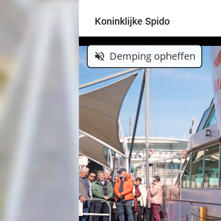
Koninklijke Spido
Demping opheffen
volume_off