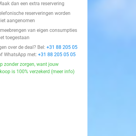
aak dan een extra reservering
elefonische reserveringen worden
niet aangenomen
 meebrengen van eigen consumpties
iet toegestaan
gen over de deal? Bel:
+31 88 205 05
f WhatsApp met:
+31 88 205 05 05
p zonder zorgen, want jouw
koop is 100% verzekerd (meer info)