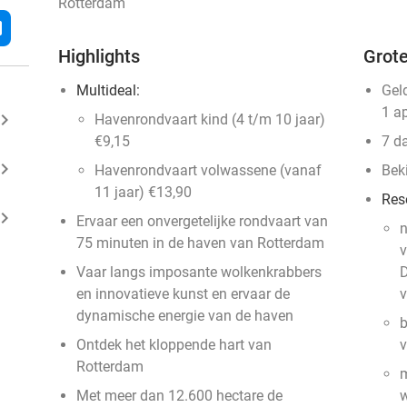
Rotterdam
l
Highlights
Grote
Multideal:
Gel
1 a
ard_arrow_right
Havenrondvaart kind (4 t/m 10 jaar)
€9,15
7 d
ard_arrow_right
Havenrondvaart volwassene (vanaf
Bek
11 jaar) €13,90
Res
ard_arrow_right
Ervaar een onvergetelijke rondvaart van
75 minuten in de haven van Rotterdam
v
Vaar langs imposante wolkenkrabbers
D
en innovatieve kunst en ervaar de
v
dynamische energie van de haven
b
Ontdek het kloppende hart van
v
Rotterdam
m
Met meer dan 12.600 hectare de
w