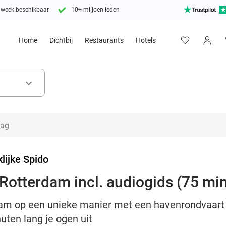
 week beschikbaar
10+ miljoen leden
Home
Dichtbij
Restaurants
Hotels
keyboard_arrow_down
lijke Spido
Rotterdam incl. audiogids (75 mi
am op een unieke manier met een havenrondvaart in
nuten lang je ogen uit