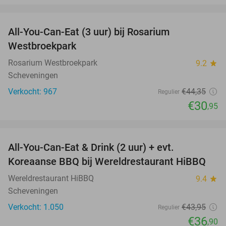
favorite_border
All-You-Can-Eat (3 uur) bij Rosarium
30%
Westbroekpark
Rosarium Westbroekpark
9.2
star
Scheveningen
Verkocht: 967
€44
,35
Regulier
€30
,95
favorite_border
All-You-Can-Eat & Drink (2 uur) + evt.
16%
Koreaanse BBQ bij Wereldrestaurant HiBBQ
Wereldrestaurant HiBBQ
9.4
star
Scheveningen
Verkocht: 1.050
€43
,95
Regulier
€36
,90