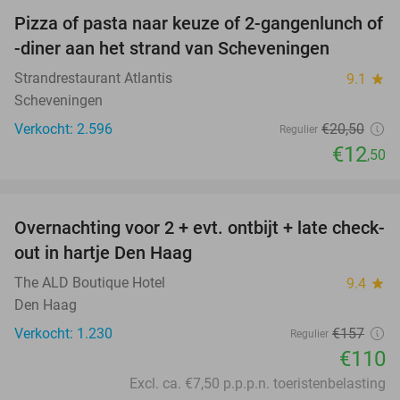
Pizza of pasta naar keuze of 2-gangenlunch of
39%
-diner aan het strand van Scheveningen
Strandrestaurant Atlantis
9.1
star
Scheveningen
Verkocht: 2.596
€20
,50
Regulier
€12
,50
favorite_border
Overnachting voor 2 + evt. ontbijt + late check-
30%
out in hartje Den Haag
The ALD Boutique Hotel
9.4
star
Den Haag
Verkocht: 1.230
€157
Regulier
€110
Excl. ca. €7,50 p.p.p.n. toeristenbelasting