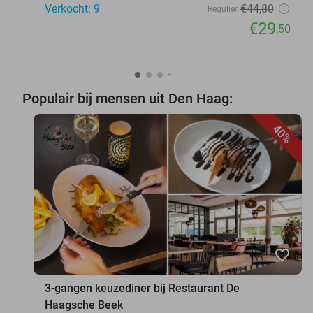
Verkocht: 9
€44
,80
Regulier
€29
,50
Populair bij mensen uit Den Haag:
40%
favorite_border
3-gangen keuzediner bij Restaurant De
Haagsche Beek