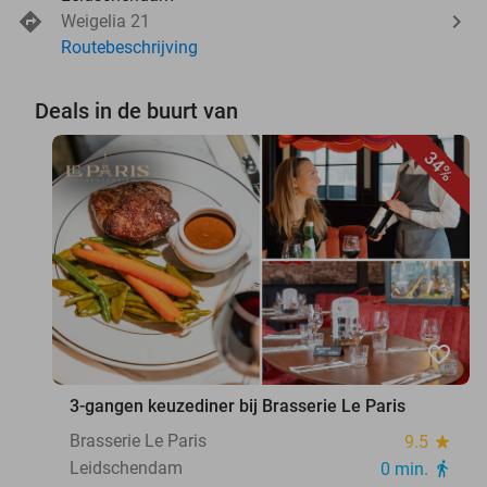
Weigelia 21
Routebeschrijving
Deals in de buurt van
34%
favorite_border
3-gangen keuzediner bij Brasserie Le Paris
Brasserie Le Paris
9.5
star
Leidschendam
0 min.
directions_walk