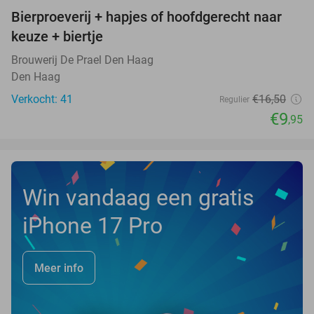
Bierproeverij + hapjes of hoofdgerecht naar
40%
NEW
keuze + biertje
TODAY
Brouwerij De Prael Den Haag
Den Haag
Verkocht: 41
€16
,50
Regulier
€9
,95
Win vandaag een gratis
iPhone 17 Pro
Meer info