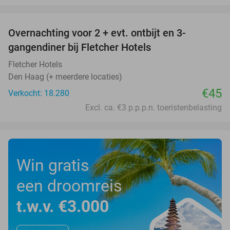
favorite_border
Overnachting voor 2 + evt. ontbijt en 3-
gangendiner bij Fletcher Hotels
Fletcher Hotels
Den Haag (+ meerdere locaties)
€45
Verkocht: 18.280
Excl. ca. €3 p.p.p.n. toeristenbelasting
Win gratis
een droomreis
t.w.v. €3.000