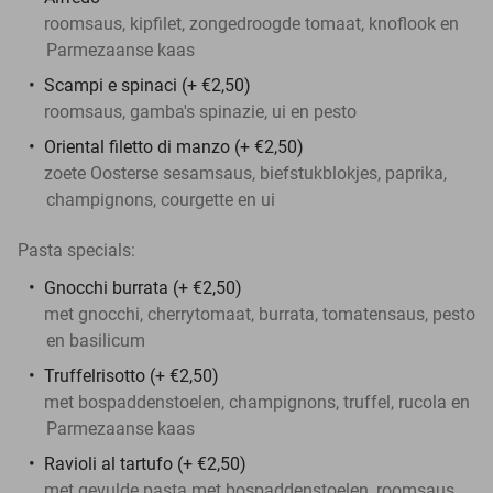
roomsaus, kipfilet, zongedroogde tomaat, knoflook en
Parmezaanse kaas
Scampi e spinaci (+ €2,50)
roomsaus, gamba's spinazie, ui en pesto
Oriental filetto di manzo (+ €2,50)
zoete Oosterse sesamsaus, biefstukblokjes, paprika,
champignons, courgette en ui
Pasta specials:
Gnocchi burrata (+ €2,50)
met gnocchi, cherrytomaat, burrata, tomatensaus, pesto
en basilicum
Truffelrisotto (+ €2,50)
met bospaddenstoelen, champignons, truffel, rucola en
Parmezaanse kaas
Ravioli al tartufo (+ €2,50)
met gevulde pasta met bospaddenstoelen, roomsaus,