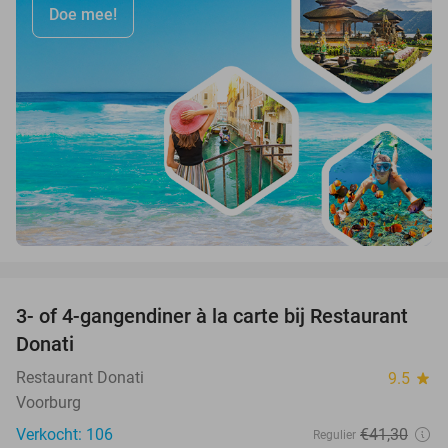
Doe mee!
favorite_border
3- of 4-gangendiner à la carte bij Restaurant
41%
Donati
Restaurant Donati
9.5
star
Voorburg
Verkocht: 106
€41
,30
Regulier