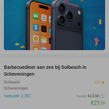
favorite_border
Barbecuediner aan zee bij Solbeach in
23%
Scheveningen
Solbeach
9.0
star
Scheveningen
Verkocht: 2.787
€27
,90
Regulier
€21
,50