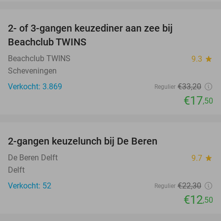
favorite_border
2- of 3-gangen keuzediner aan zee bij
47%
Beachclub TWINS
Beachclub TWINS
9.3
star
Scheveningen
Verkocht: 3.869
€33
,20
Regulier
€17
,50
favorite_border
2-gangen keuzelunch bij De Beren
44%
NEW
TODAY
De Beren Delft
9.7
star
Delft
Verkocht: 52
€22
,30
Regulier
€12
,50