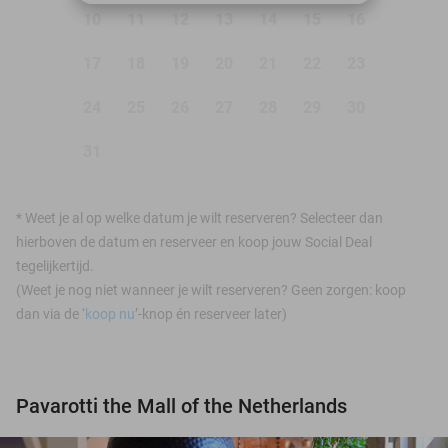
10
11
12
13
14
15
16
17
18
19
20
21
22
23
24
25
26
27
28
29
30
31
*
Weet je al op welke datum je wilt reserveren? Selecteer dan
hierboven de datum en reserveer en koop jouw Social Deal
tegelijkertijd.
(Weet je nog niet wanneer je wilt reserveren? Geen zorgen: koop
dan via de ‘
koop nu
’-knop én reserveer later)
Pavarotti the Mall of the Netherlands