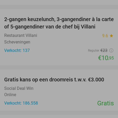
favorite_border
2-gangen keuzelunch, 3-gangendiner à la carte
52%
of 5-gangendiner van de chef bij Villani
Restaurant Villani
9.6
star
Scheveningen
Verkocht: 137
€23
Regulier
€10
,95
favorite_border
Gratis kans op een droomreis t.w.v. €3.000
Social Deal Win
Online
Gratis
Verkocht: 186.558
favorite_border