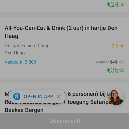
€24
,50
favorite_border
All-You-Can-Eat & Drink (2 uur) in hartje Den
20%
Haag
Oblique Fusion Dining
9.6
star
Den Haag
Verkocht: 3.806
€45
Regulier
€35
,95
favorite_border
Midweek of weekend (3-6 personen) bij Lake
53%
close
OPEN IN APP
Resort Beekse Bergen + toegang Safaripark
Beekse Bergen
Lake Resort Beekse Bergen
9.1
star
Uitverkocht!
Hilvarenbeek, 5081 NJ