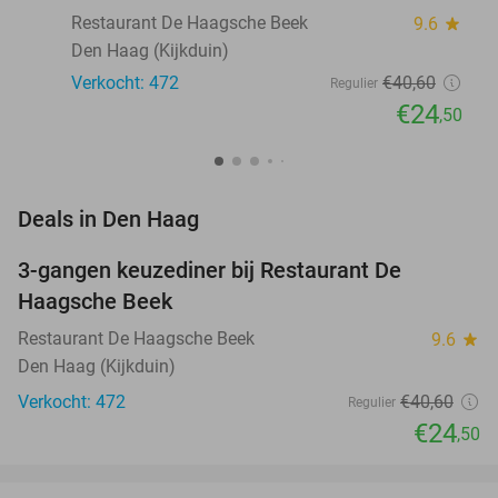
Restaurant De Haagsche Beek
9.6
star
Den Haag (Kijkduin)
Verkocht: 472
€40
,60
Regulier
€24
,50
favorite_border
Deals in Den Haag
3-gangen keuzediner bij Restaurant De
40%
Haagsche Beek
Restaurant De Haagsche Beek
9.6
star
Den Haag (Kijkduin)
Verkocht: 472
€40
,60
Regulier
€24
,50
favorite_border