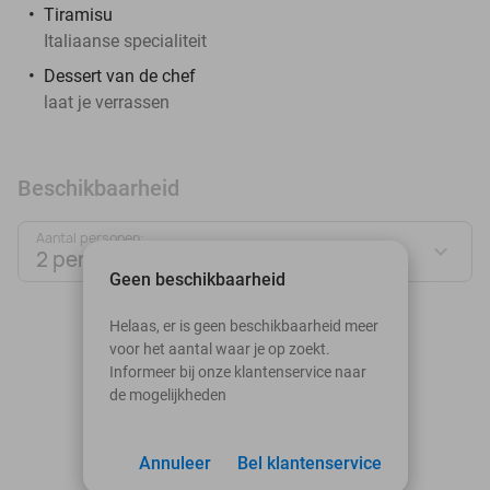
Tiramisu
Italiaanse specialiteit
Dessert van de chef
laat je verrassen
Beschikbaarheid
Aantal personen:
2 personen
Geen beschikbaarheid
augustus 2026
Helaas, er is geen beschikbaarheid meer
voor het aantal waar je op zoekt.
Ma
Di
Wo
Do
Vr
Za
Zo
Informeer bij onze klantenservice naar
de mogelijkheden
1
2
3
Annuleer
4
5
Bel klantenservice
6
7
8
9