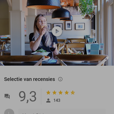
play_circle
Selectie van recensies
info_outlined
9,3
143
I.