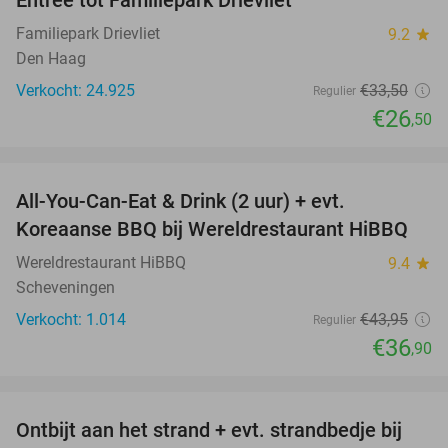
Entree tot Familiepark Drievliet
21%
Familiepark Drievliet
9.2
star
Den Haag
Verkocht: 24.925
€33
,50
Regulier
€26
,50
favorite_border
All-You-Can-Eat & Drink (2 uur) + evt.
16%
Koreaanse BBQ bij Wereldrestaurant HiBBQ
Wereldrestaurant HiBBQ
9.4
star
Scheveningen
Verkocht: 1.014
€43
,95
Regulier
€36
,90
favorite_border
Ontbijt aan het strand + evt. strandbedje bij
54%