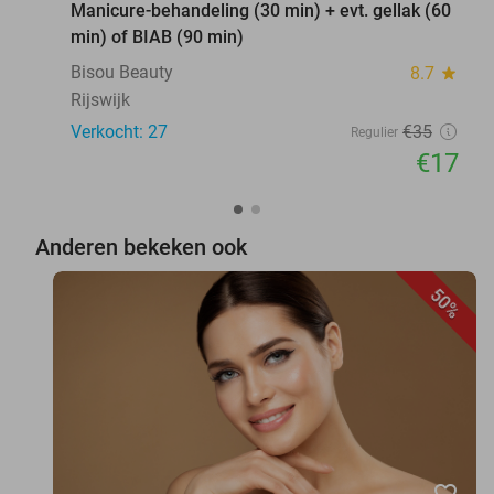
Manicure-behandeling (30 min) + evt. gellak (60
min) of BIAB (90 min)
Bisou Beauty
8.7
star
Rijswijk
Verkocht: 27
€35
Regulier
€17
Anderen bekeken ook
50%