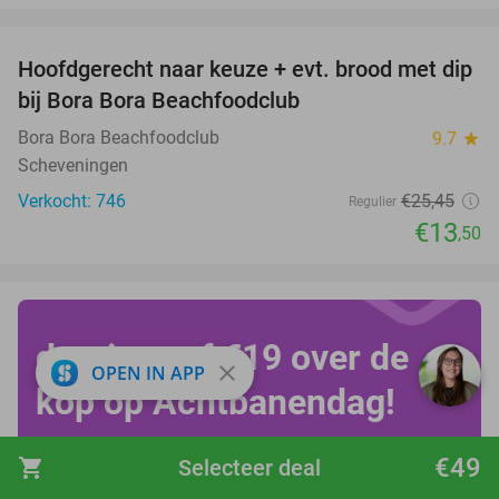
favorite_border
Hoofdgerecht naar keuze + evt. brood met dip
47%
bij Bora Bora Beachfoodclub
Bora Bora Beachfoodclub
9.7
star
Scheveningen
Verkocht: 746
€25
,45
Regulier
€13
,50
draai vanaf €19 over de
close
OPEN IN APP
kop op Achtbanendag!
€49
shopping_cart
Selecteer deal
Bekijk alle deals!