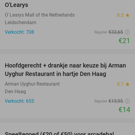
O'Learys
O´Learys Mall of the Netherlands
8.5
star
Leidschendam
Verkocht: 708
€33
,65
Regulier
€21
favorite_border
Hoofdgerecht + drankje naar keuze bij Arman
30%
Uyghur Restaurant in hartje Den Haag
Arman Uyghur Restaurant
9.7
star
Den Haag
Verkocht: 655
€19
,95
Regulier
€14
favorite_border
Speeltegoed (€20 of €50) voor arcadehal