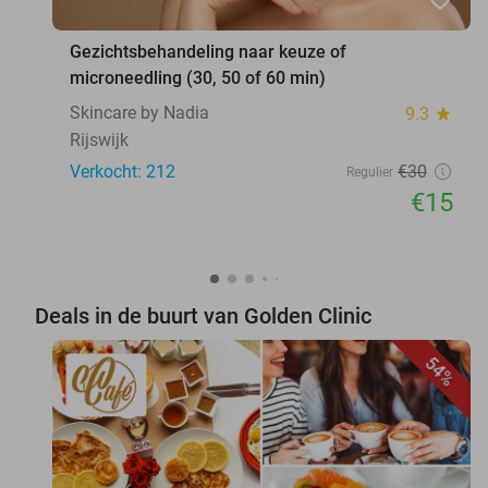
favorite_border
Gezichtsbehandeling naar keuze of
microneedling (30, 50 of 60 min)
Skincare by Nadia
9.3
star
Rijswijk
Verkocht: 212
€30
Regulier
€15
Deals in de buurt van Golden Clinic
54%