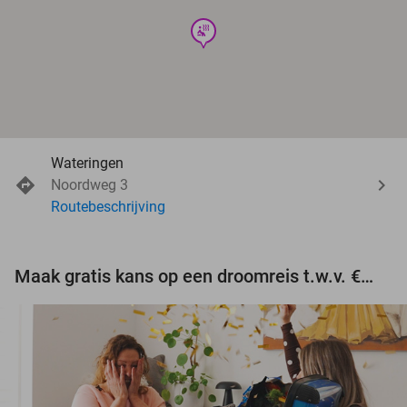
wellness
Wateringen
Noordweg 3
Routebeschrijving
Maak gratis kans op een droomreis t.w.v. €3.000!