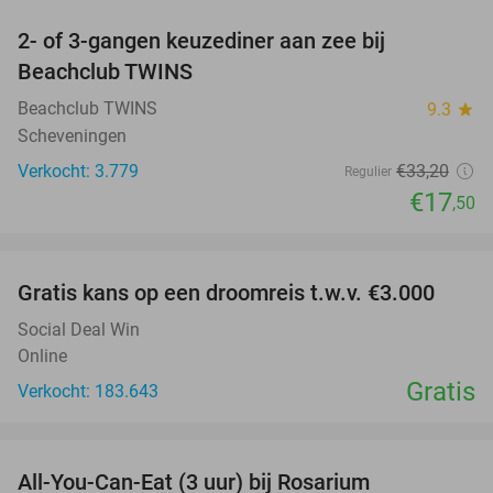
2- of 3-gangen keuzediner aan zee bij
47%
Beachclub TWINS
Beachclub TWINS
9.3
star
Scheveningen
Verkocht: 3.779
€33
,20
Regulier
€17
,50
favorite_border
Gratis kans op een droomreis t.w.v. €3.000
Social Deal Win
Online
Gratis
Verkocht: 183.643
favorite_border
All-You-Can-Eat (3 uur) bij Rosarium
30%