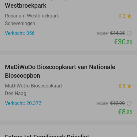
Westbroekpark
Rosarium Westbroekpark
9.2
star
Scheveningen
Verkocht: 856
€44
,35
Regulier
€30
,95
favorite_border
MaDiWoDo Bioscoopkaart van Nationale
31%
Bioscoopbon
MaDiWoDo Bioscoopkaart
8.8
star
Den Haag
Verkocht: 20.372
€12
,90
Regulier
€8
,95
favorite_border