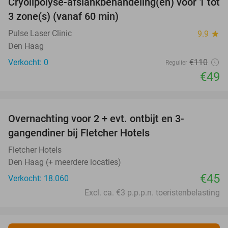
Cryolipolyse-afslankbehandeling(en) voor 1 tot
55%
NEW
3 zone(s) (vanaf 60 min)
TODAY
Pulse Laser Clinic
9.9
star
Den Haag
Verkocht: 0
€110
Regulier
€49
favorite_border
Overnachting voor 2 + evt. ontbijt en 3-
gangendiner bij Fletcher Hotels
Fletcher Hotels
Den Haag (+ meerdere locaties)
€45
Verkocht: 18.060
Excl. ca. €3 p.p.p.n. toeristenbelasting