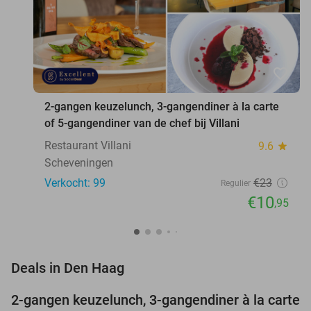
favorite_border
2-gangen keuzelunch, 3-gangendiner à la carte
of 5-gangendiner van de chef bij Villani
Restaurant Villani
9.6
star
Scheveningen
Verkocht: 99
€23
Regulier
€10
,95
favorite_border
Deals in Den Haag
2-gangen keuzelunch, 3-gangendiner à la carte
52%