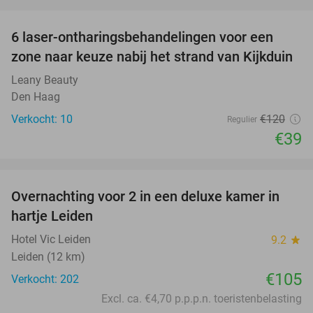
favorite_border
6 laser-ontharingsbehandelingen voor een
68%
zone naar keuze nabij het strand van Kijkduin
Leany Beauty
Den Haag
Verkocht: 10
€120
Regulier
€39
favorite_border
Overnachting voor 2 in een deluxe kamer in
hartje Leiden
Hotel Vic Leiden
9.2
star
Leiden (12 km)
€105
Verkocht: 202
Excl. ca. €4,70 p.p.p.n. toeristenbelasting