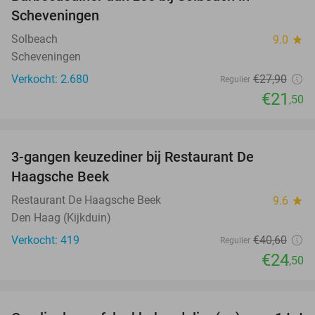
23%
Scheveningen
Solbeach
9.0
star
Scheveningen
Verkocht: 2.680
€27
,90
Regulier
€21
,50
favorite_border
3-gangen keuzediner bij Restaurant De
40%
Haagsche Beek
Restaurant De Haagsche Beek
9.6
star
Den Haag (Kijkduin)
Verkocht: 419
€40
,60
Regulier
€24
,50
favorite_border