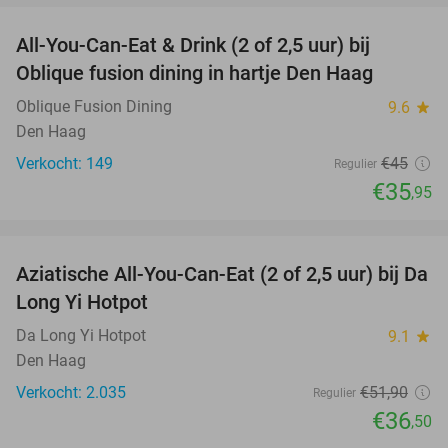
All-You-Can-Eat & Drink (2 of 2,5 uur) bij
20%
Oblique fusion dining in hartje Den Haag
Oblique Fusion Dining
9.6
star
Den Haag
Verkocht: 149
€45
Regulier
€35
,95
favorite_border
Aziatische All-You-Can-Eat (2 of 2,5 uur) bij Da
30%
Long Yi Hotpot
Da Long Yi Hotpot
9.1
star
Den Haag
Verkocht: 2.035
€51
,90
Regulier
€36
,50