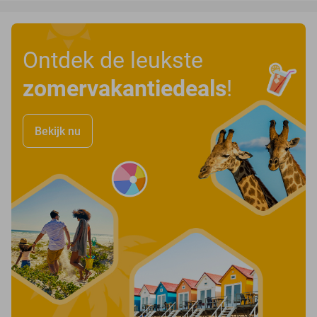
Ontdek de leukste
zomervakantiedeals
!
Bekijk nu