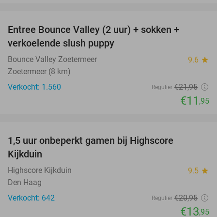
favorite_border
Entree Bounce Valley (2 uur) + sokken +
46%
verkoelende slush puppy
Bounce Valley Zoetermeer
9.6
star
Zoetermeer (8 km)
Verkocht: 1.560
€21
,95
Regulier
€11
,95
favorite_border
1,5 uur onbeperkt gamen bij Highscore
33%
Kijkduin
Highscore Kijkduin
9.5
star
Den Haag
Verkocht: 642
€20
,95
Regulier
€13
,95