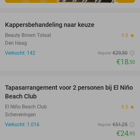
favorite_border
Kappersbehandeling naar keuze
37%
Beauty Brown Totaal
9.8
star
Den Haag
Verkocht: 142
€29
,50
Regulier
€18
,50
favorite_border
Tapasarrangement voor 2 personen bij El Niño
51%
Beach Club
El Niño Beach Club
9.5
star
Scheveningen
Verkocht: 1.016
€51
,25
Regulier
€24
,95