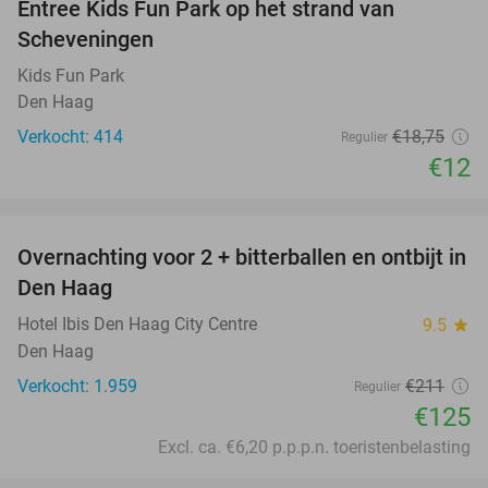
Entree Kids Fun Park op het strand van
36%
Scheveningen
Kids Fun Park
Den Haag
Verkocht: 414
€18
,75
Regulier
€12
favorite_border
Overnachting voor 2 + bitterballen en ontbijt in
41%
Den Haag
Hotel Ibis Den Haag City Centre
9.5
star
Den Haag
Verkocht: 1.959
€211
Regulier
€125
Excl. ca. €6,20 p.p.p.n. toeristenbelasting
favorite_border