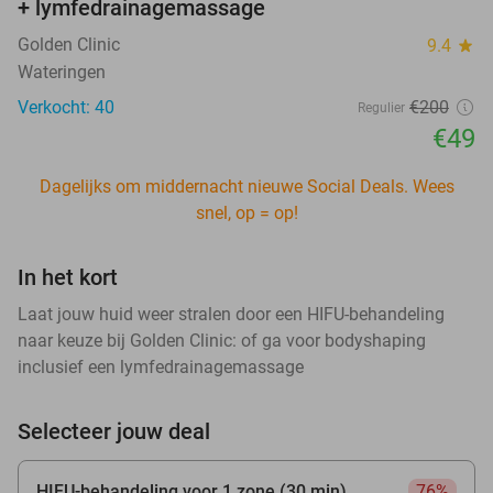
+ lymfedrainagemassage
Golden Clinic
9.4
star
Wateringen
Verkocht: 40
€200
Regulier
€49
Dagelijks om middernacht nieuwe Social Deals. Wees
snel, op = op!
In het kort
Laat jouw huid weer stralen door een HIFU-behandeling
naar keuze bij Golden Clinic: of ga voor bodyshaping
inclusief een lymfedrainagemassage
Selecteer jouw deal
HIFU-behandeling voor 1 zone (30 min)
76%