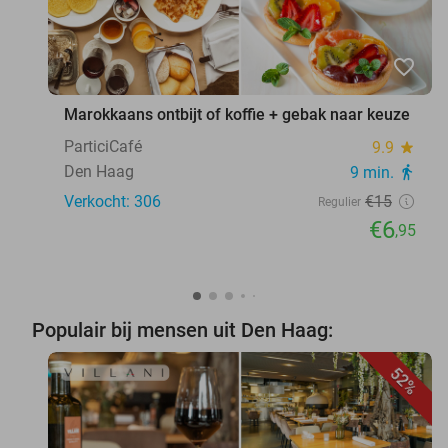
favorite_border
Marokkaans ontbijt of koffie + gebak naar keuze
ParticiCafé
9.9
star
Den Haag
9 min.
directions_walk
Verkocht: 306
€15
Regulier
€6
,95
Populair bij mensen uit Den Haag:
52%