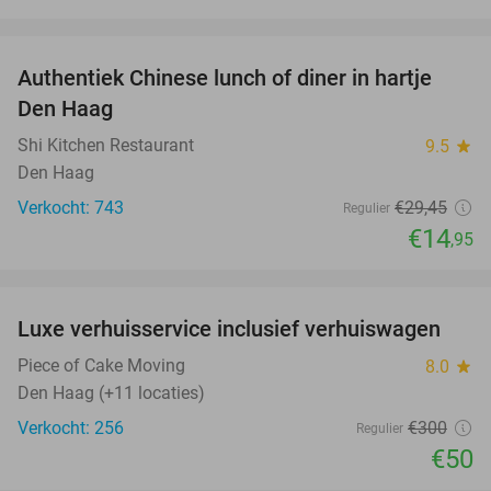
favorite_border
Authentiek Chinese lunch of diner in hartje
49%
Den Haag
Shi Kitchen Restaurant
9.5
star
Den Haag
Verkocht: 743
€29
,45
Regulier
€14
,95
favorite_border
Luxe verhuisservice inclusief verhuiswagen
83%
Piece of Cake Moving
8.0
star
Den Haag (+11 locaties)
Verkocht: 256
€300
Regulier
€50