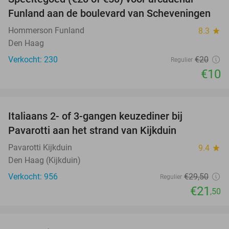
50%
Funland aan de boulevard van Scheveningen
Hommerson Funland
8.3
star
Den Haag
Verkocht: 230
€20
Regulier
€10
favorite_border
Italiaans 2- of 3-gangen keuzediner bij
27%
Pavarotti aan het strand van Kijkduin
Pavarotti Kijkduin
9.4
star
Den Haag (Kijkduin)
Verkocht: 956
€29
,50
Regulier
€21
,50
favorite_border