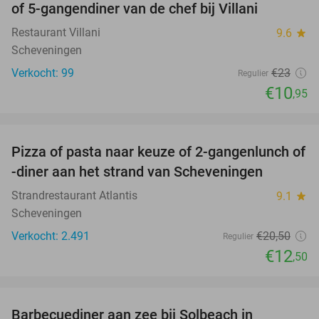
of 5-gangendiner van de chef bij Villani
Restaurant Villani
9.6
star
Scheveningen
Verkocht: 99
€23
Regulier
€10
,95
favorite_border
Pizza of pasta naar keuze of 2-gangenlunch of
39%
-diner aan het strand van Scheveningen
Strandrestaurant Atlantis
9.1
star
Scheveningen
Verkocht: 2.491
€20
,50
Regulier
€12
,50
favorite_border
Barbecuediner aan zee bij Solbeach in