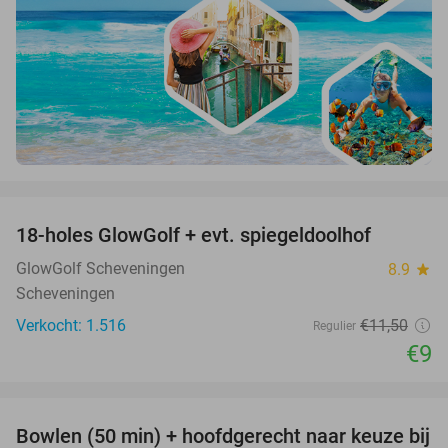
favorite_border
18-holes GlowGolf + evt. spiegeldoolhof
22%
GlowGolf Scheveningen
8.9
star
Scheveningen
Verkocht: 1.516
€11
,50
Regulier
€9
favorite_border
Bowlen (50 min) + hoofdgerecht naar keuze bij
38%