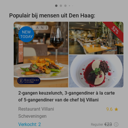
Populair bij mensen uit Den Haag:
52%
NEW
TODAY
favorite_border
2-gangen keuzelunch, 3-gangendiner à la carte
of 5-gangendiner van de chef bij Villani
Restaurant Villani
9.6
star
Scheveningen
Verkocht: 2
€23
Regulier