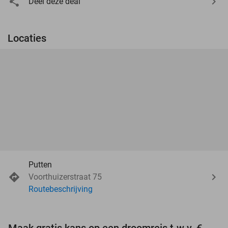
Deel deze deal
Locaties
Putten
Voorthuizerstraat 75
Routebeschrijving
Maak gratis kans op een droomreis t.w.v. €3.000!