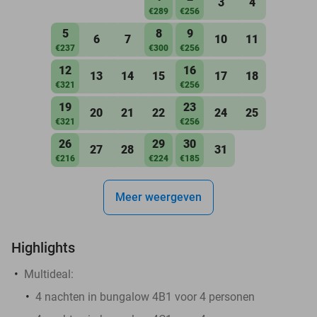
3
4
€289
€256
5
8
9
6
7
10
11
€237
€300
€256
12
16
13
14
15
17
18
€321
€256
19
23
20
21
22
24
25
€321
€256
26
29
30
27
28
31
€216
€224
€185
Meer weergeven
Highlights
Multideal:
4 nachten in bungalow 4B1 voor 4 personen