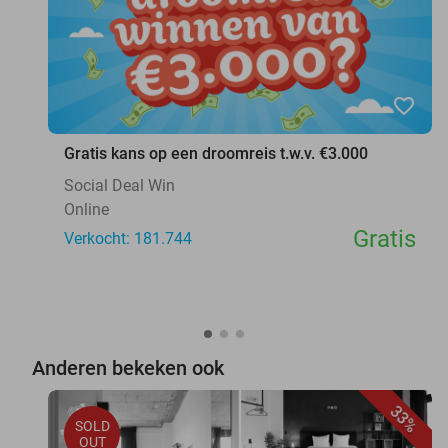
favorite_border
Gratis kans op een droomreis t.w.v. €3.000
Social Deal Win
Online
Gratis
Verkocht: 181.744
Anderen bekeken ook
33%
SOLD
OUT