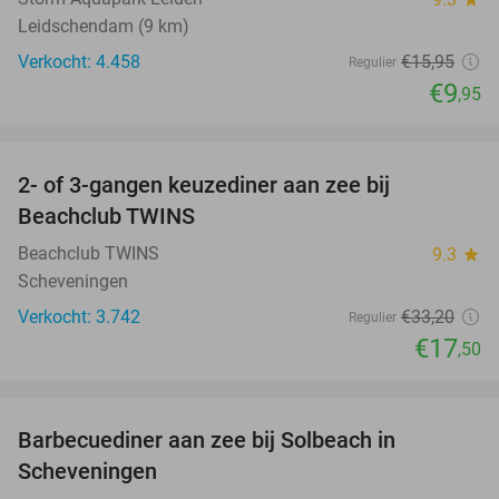
Leidschendam (9 km)
Verkocht: 4.458
€15
,95
Regulier
€9
,95
favorite_border
2- of 3-gangen keuzediner aan zee bij
47%
Beachclub TWINS
Beachclub TWINS
9.3
star
Scheveningen
Verkocht: 3.742
€33
,20
Regulier
€17
,50
favorite_border
Barbecuediner aan zee bij Solbeach in
23%
Scheveningen