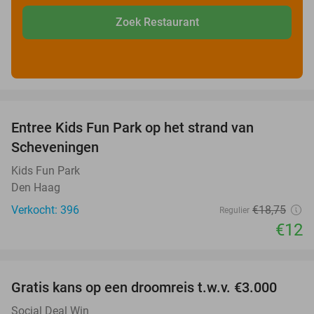
Zoek Restaurant
favorite_border
Entree Kids Fun Park op het strand van
36%
Scheveningen
Kids Fun Park
Den Haag
Verkocht: 396
€18
,75
Regulier
€12
favorite_border
Gratis kans op een droomreis t.w.v. €3.000
Social Deal Win