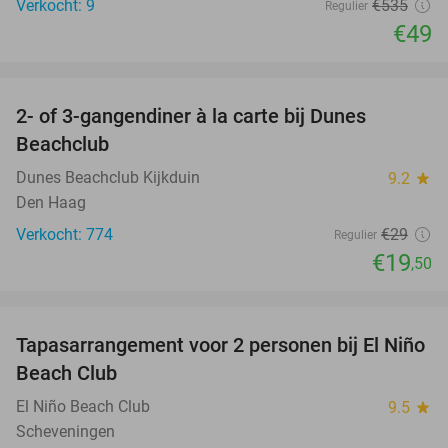
Verkocht: 9
€535
Regulier
€49
favorite_border
2- of 3-gangendiner à la carte bij Dunes
33%
Beachclub
Dunes Beachclub Kijkduin
9.2
star
Den Haag
Verkocht: 774
€29
Regulier
€19
,50
favorite_border
Tapasarrangement voor 2 personen bij El Niño
51%
Beach Club
El Niño Beach Club
9.5
star
Scheveningen