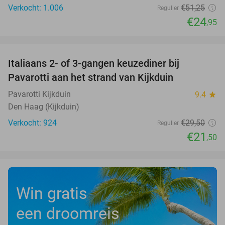
Verkocht: 1.006
€51
,25
Regulier
€24
,95
favorite_border
Italiaans 2- of 3-gangen keuzediner bij
27%
Pavarotti aan het strand van Kijkduin
Pavarotti Kijkduin
9.4
star
Den Haag (Kijkduin)
Verkocht: 924
€29
,50
Regulier
€21
,50
Win gratis
een droomreis