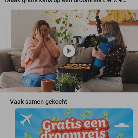
play_circle
Vaak samen gekocht