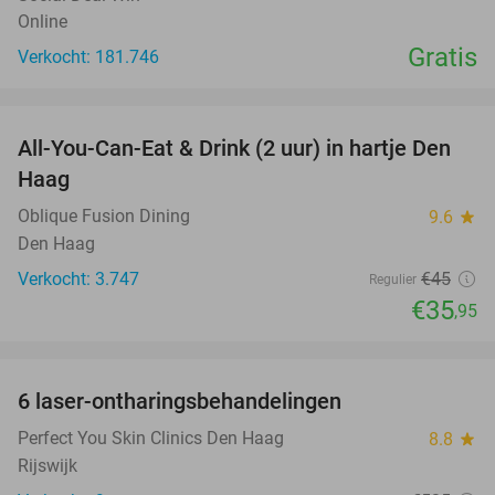
Online
Gratis
Verkocht: 181.746
favorite_border
All-You-Can-Eat & Drink (2 uur) in hartje Den
20%
Haag
Oblique Fusion Dining
9.6
star
Den Haag
Verkocht: 3.747
€45
Regulier
€35
,95
favorite_border
6 laser-ontharingsbehandelingen
91%
Perfect You Skin Clinics Den Haag
8.8
star
Rijswijk