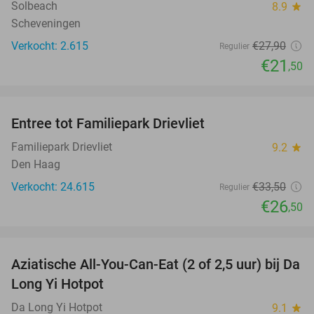
Solbeach
8.9
star
Scheveningen
Verkocht: 2.615
€27
,90
Regulier
€21
,50
favorite_border
Entree tot Familiepark Drievliet
21%
Familiepark Drievliet
9.2
star
Den Haag
Verkocht: 24.615
€33
,50
Regulier
€26
,50
favorite_border
Aziatische All-You-Can-Eat (2 of 2,5 uur) bij Da
30%
Long Yi Hotpot
Da Long Yi Hotpot
9.1
star