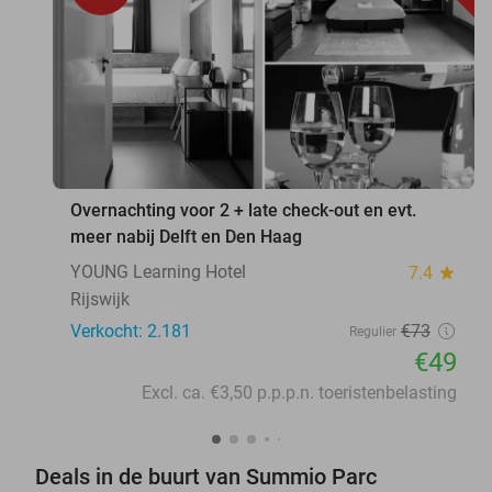
Overnachting voor 2 + late check-out en evt.
meer nabij Delft en Den Haag
YOUNG Learning Hotel
7.4
star
Rijswijk
Verkocht: 2.181
€73
Regulier
€49
Excl. ca. €3,50 p.p.p.n. toeristenbelasting
Deals in de buurt van Summio Parc