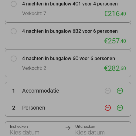
4 nachten in bungalow 4C1 voor 4 personen
€216
Verkocht: 7
,40
4 nachten in bungalow 6B2 voor 6 personen
€257
,40
4 nachten in bungalow 6C voor 6 personen
€282
Verkocht: 2
,60
remove_circle_outline
add_circle_outline
1
Accommodatie
remove_circle_outline
add_circle_outline
2
Personen
Inchecken
Uitchecken
Kies datum
Kies datum