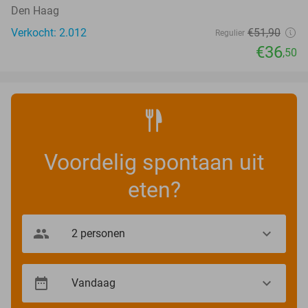
Den Haag
Verkocht: 2.012
€51
,90
Regulier
€36
,50
Voordelig spontaan uit
eten?