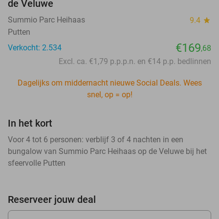
de Veluwe
Summio Parc Heihaas
9.4
star
Putten
€169
Verkocht: 2.534
,68
Excl. ca. €1,79 p.p.p.n. en €14 p.p. bedlinnen
Dagelijks om middernacht nieuwe Social Deals. Wees
snel, op = op!
In het kort
Voor 4 tot 6 personen: verblijf 3 of 4 nachten in een
bungalow van Summio Parc Heihaas op de Veluwe bij het
sfeervolle Putten
Reserveer jouw deal