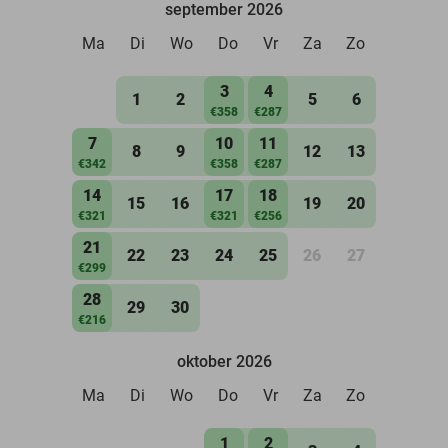
september 2026
Ma
Di
Wo
Do
Vr
Za
Zo
3
4
1
2
5
6
€358
€287
7
10
11
8
9
12
13
€342
€358
€287
14
17
18
15
16
19
20
€321
€321
€256
21
22
23
24
25
26
27
€299
28
29
30
€216
oktober 2026
Ma
Di
Wo
Do
Vr
Za
Zo
1
2