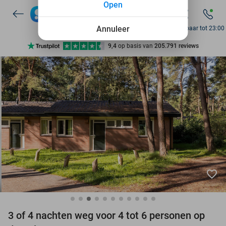
Open
7 dagen per week beschikbaar
10+ miljoen leden
Annuleer
Bereikbaar tot 23:00
9,4
op basis van
205.791 reviews
Ontdek 15.000+ deals
7 dagen per week beschikbaar
10+ miljoen leden
favorite_border
3 of 4 nachten weg voor 4 tot 6 personen op