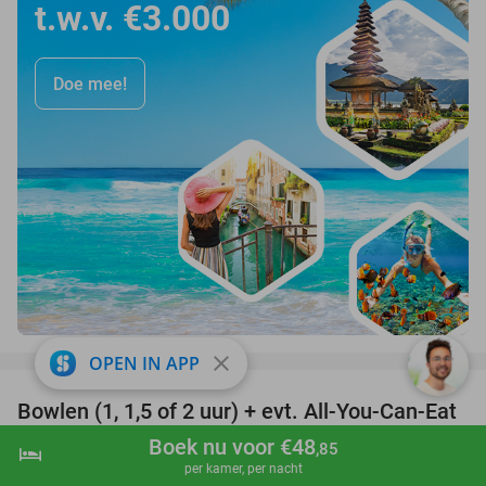
t.w.v. €3.000
Doe mee!
favorite_border
close
OPEN IN APP
Bowlen (1, 1,5 of 2 uur) + evt. All-You-Can-Eat
48%
BBQ of steengrillen bij Bowling Westerpark
Boek nu voor €48
,85
hotel
shopping_cart
Boek nu
navigate_next
per kamer, per nacht
Bowling Westerpark
8.3
star