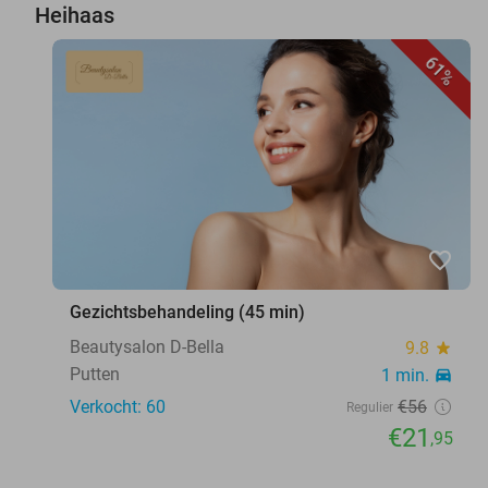
Heihaas
61%
favorite_border
Gezichtsbehandeling (45 min)
Beautysalon D-Bella
9.8
star
Putten
1 min.
directions_car
Verkocht: 60
€56
Regulier
€21
,95