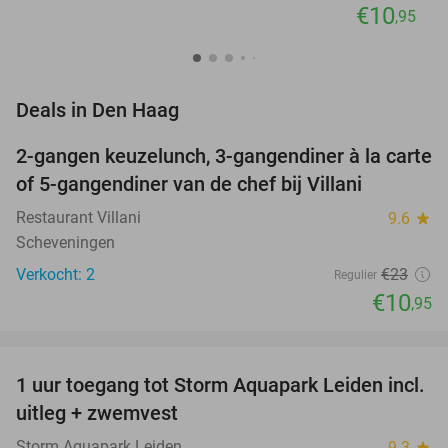
€10
,95
favorite_border
Deals in Den Haag
2-gangen keuzelunch, 3-gangendiner à la carte
52%
NEW
of 5-gangendiner van de chef bij Villani
TODAY
Restaurant Villani
9.6
star
Scheveningen
Verkocht: 2
€23
Regulier
€10
,95
favorite_border
1 uur toegang tot Storm Aquapark Leiden incl.
38%
uitleg + zwemvest
Storm Aquapark Leiden
9.3
star