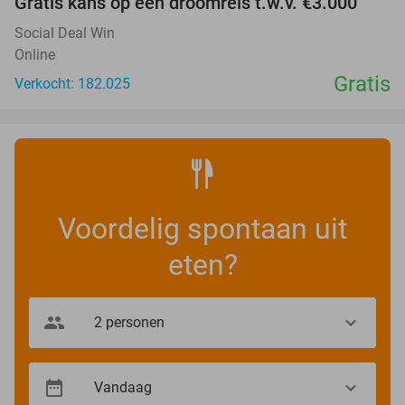
Gratis kans op een droomreis t.w.v. €3.000
Social Deal Win
Online
Gratis
Verkocht: 182.025
Voordelig spontaan uit
eten?