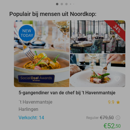
Populair bij mensen uit Noordkop:
34%
NEW
TODAY
favorite_border
5-gangendiner van de chef bij 't Havenmantsje
´t Havenmantsje
9.9
star
Harlingen
Verkocht: 14
€79
,50
Regulier
€52
,50