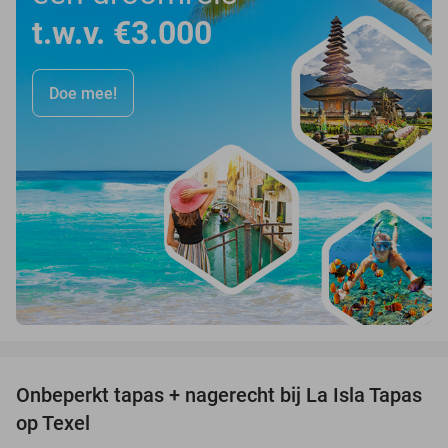
t.w.v. €3.000
Doe mee!
favorite_border
Onbeperkt tapas + nagerecht bij La Isla Tapas
23%
op Texel