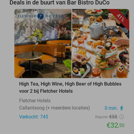
Deals in de buurt van Bar Bistro DuCo
41%
favorite_border
High Tea, High Wine, High Beer of High Bubbles
voor 2 bij Fletcher Hotels
Fletcher Hotels
Callantsoog (+ meerdere locaties)
0 min.
directions_walk
Verkocht: 745
€55
Regulier
€32
,50