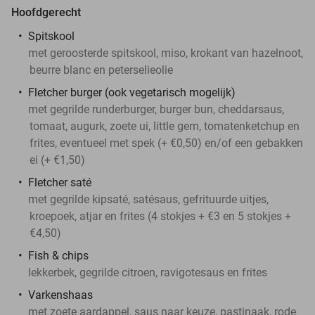
Hoofdgerecht
Spitskool
met geroosterde spitskool, miso, krokant van hazelnoot,
beurre blanc en peterselieolie
Fletcher burger (ook vegetarisch mogelijk)
met gegrilde runderburger, burger bun, cheddarsaus,
tomaat, augurk, zoete ui, little gem, tomatenketchup en
frites, eventueel met spek (+ €0,50) en/of een gebakken
ei (+ €1,50)
Fletcher saté
met gegrilde kipsaté, satésaus, gefrituurde uitjes,
kroepoek, atjar en frites (4 stokjes + €3 en 5 stokjes +
€4,50)
Fish & chips
lekkerbek, gegrilde citroen, ravigotesaus en frites
Varkenshaas
met zoete aardappel, saus naar keuze, pastinaak, rode