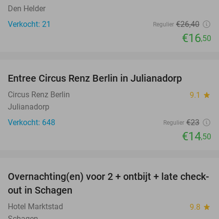
Den Helder
Verkocht: 21
€26
,40
Regulier
€16
,50
favorite_border
Entree Circus Renz Berlin in Julianadorp
37%
Circus Renz Berlin
9.1
star
Julianadorp
Verkocht: 648
€23
Regulier
€14
,50
favorite_border
Overnachting(en) voor 2 + ontbijt + late check-
43%
out in Schagen
Hotel Marktstad
9.8
star
Schagen