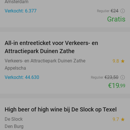
Amsterdam
Verkocht: 6.377
€24
Regulier
Gratis
favorite_border
All-in entreeticket voor Verkeers- en
15%
Attractiepark Duinen Zathe
Verkeers- en Attractiepark Duinen Zathe
9.8
star
Appelscha
Verkocht: 44.630
€23
,50
Regulier
€19
,99
favorite_border
High beer of high wine bij De Slock op Texel
49%
De Slock
9.7
star
Den Burg