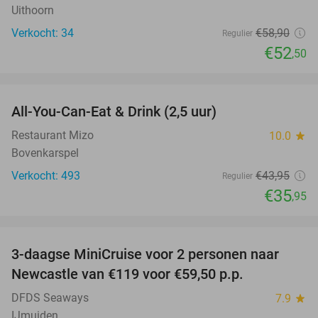
Uithoorn
Verkocht: 34
€58
,90
Regulier
€52
,50
favorite_border
All-You-Can-Eat & Drink (2,5 uur)
18%
Restaurant Mizo
10.0
star
Bovenkarspel
Verkocht: 493
€43
,95
Regulier
€35
,95
favorite_border
3-daagse MiniCruise voor 2 personen naar
50%
Newcastle van €119 voor €59,50 p.p.
DFDS Seaways
7.9
star
IJmuiden