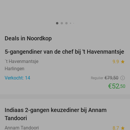
favorite_border
Deals in Noordkop
5-gangendiner van de chef bij 't Havenmantsje
34%
NEW
TODAY
´t Havenmantsje
9.9
star
Harlingen
Verkocht: 14
€79
,50
Regulier
€52
,50
favorite_border
Indiaas 2-gangen keuzediner bij Annam
38%
Tandoori
Annam Tandoori
8.7
star