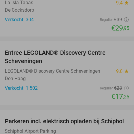
La Isla Tapas
9.4
star
De Cocksdorp
Verkocht: 304
€39
Regulier
€29
,95
favorite_border
Entree LEGOLAND® Discovery Centre
25%
Scheveningen
LEGOLAND® Discovery Centre Scheveningen
9.0
star
Den Haag
Verkocht: 1.502
€23
Regulier
€17
,25
favorite_border
Parkeren incl. elektrisch opladen bij Schiphol
11%
Schiphol Airport Parking