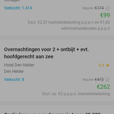
Verkocht: 1.414
€174
Regulier
€99
Excl. €2,33 toeristenbelasting p.p.p.n en €1,42
administratiekosten p.p.p.n
favorite_border
Overnachtingen voor 2 + ontbijt + evt.
44%
hoofdgerecht aan zee
Hotel Den Helder
8.4
star
Den Helder
Verkocht: 8
€472
Regulier
€262
Excl. ca. €3 p.p.p.n. toeristenbelasting
favorite_border