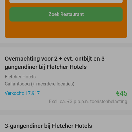
Zoek Restaurant
favorite_border
Overnachting voor 2 + evt. ontbijt en 3-
gangendiner bij Fletcher Hotels
Fletcher Hotels
Callantsoog (+ meerdere locaties)
€45
Verkocht: 17.917
Excl. ca. €3 p.p.p.n. toeristenbelasting
favorite_border
3-gangendiner bij Fletcher Hotels
42%