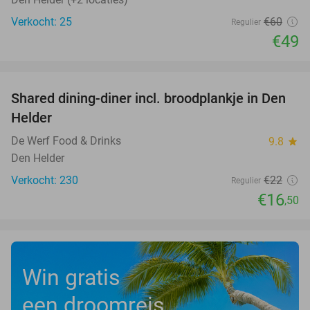
Verkocht: 25
€60
Regulier
€49
favorite_border
Shared dining-diner incl. broodplankje in Den
25%
Helder
De Werf Food & Drinks
9.8
star
Den Helder
Verkocht: 230
€22
Regulier
€16
,50
Win gratis
een droomreis