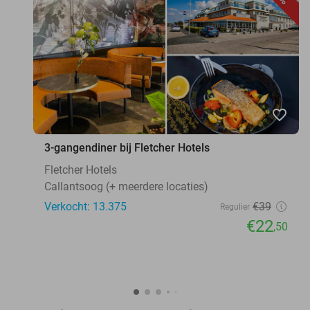
favorite_border
3-gangendiner bij Fletcher Hotels
Fletcher Hotels
Callantsoog (+ meerdere locaties)
Verkocht: 13.375
€39
Regulier
€22
,50