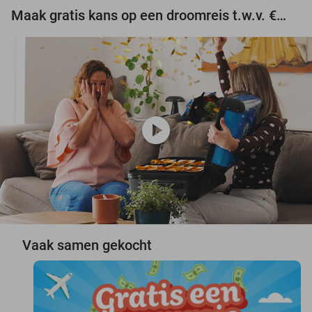
Maak gratis kans op een droomreis t.w.v. €3.000!
play_circle
Vaak samen gekocht