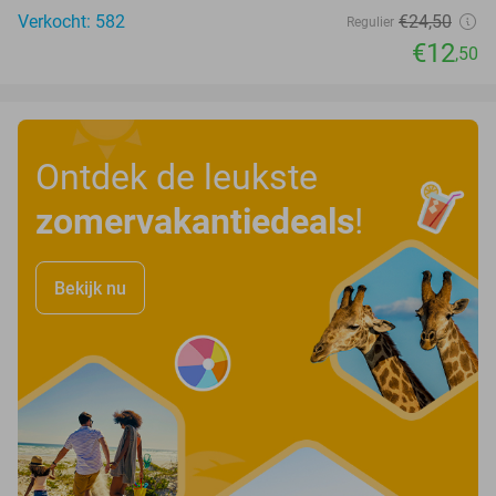
Verkocht: 582
€24
,50
Regulier
€12
,50
Ontdek de leukste
zomervakantiedeals
!
Bekijk nu