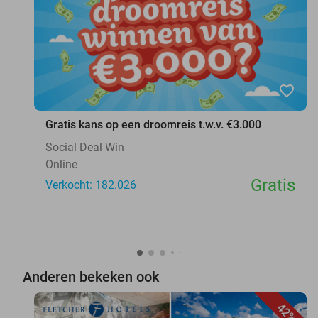
favorite_border
Gratis kans op een droomreis t.w.v. €3.000
Social Deal Win
Online
Gratis
Verkocht: 182.026
Anderen bekeken ook
42%