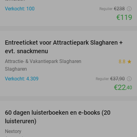
Verkocht: 100
€238
Regulier
€119
favorite_border
Entreeticket voor Attractiepark Slagharen +
41%
evt. snackmenu
Attractie- & Vakantiepark Slagharen
8.8
star
Slagharen
Verkocht: 4.309
€37
,90
Regulier
€22
,40
favorite_border
100%
60 dagen luisterboeken en e-books (20
luisteruren)
Nextory