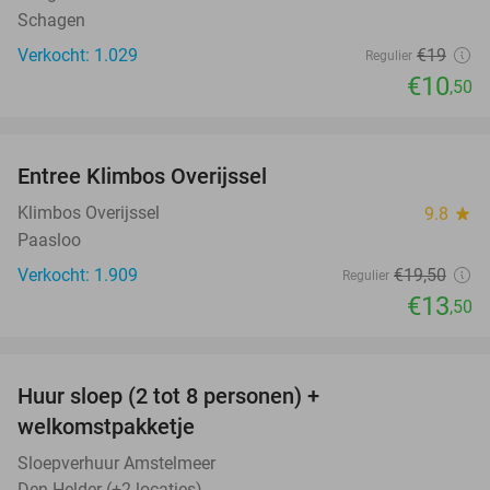
Schagen
Verkocht: 1.029
€19
Regulier
€10
,50
favorite_border
Entree Klimbos Overijssel
31%
Klimbos Overijssel
9.8
star
Paasloo
Verkocht: 1.909
€19
,50
Regulier
€13
,50
favorite_border
Huur sloep (2 tot 8 personen) +
18%
welkomstpakketje
Sloepverhuur Amstelmeer
Den Helder (+2 locaties)