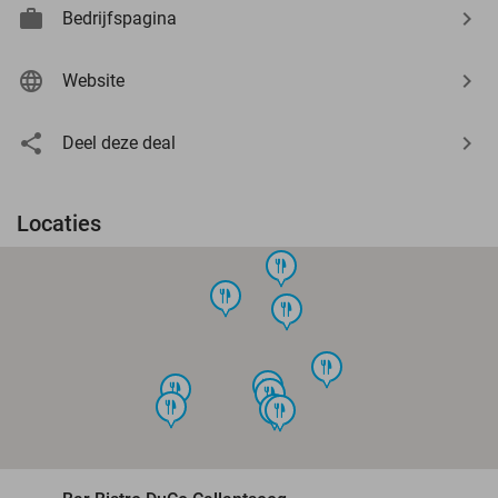
Bedrijfspagina
Website
Deel deze deal
Locaties
food
food
food
food
food
food
food
food
food
food