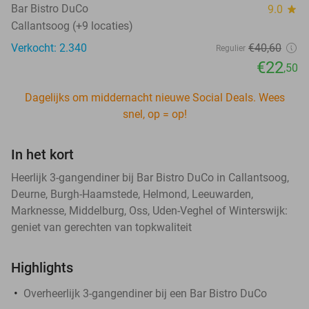
Bar Bistro DuCo
9.0
star
Callantsoog (+9 locaties)
Verkocht: 2.340
€40
,60
Regulier
€22
,50
Dagelijks om middernacht nieuwe Social Deals. Wees
snel, op = op!
In het kort
Heerlijk 3-gangendiner bij Bar Bistro DuCo in Callantsoog,
Deurne, Burgh-Haamstede, Helmond, Leeuwarden,
Marknesse, Middelburg, Oss, Uden-Veghel of Winterswijk:
geniet van gerechten van topkwaliteit
Highlights
Overheerlijk 3-gangendiner bij een Bar Bistro DuCo