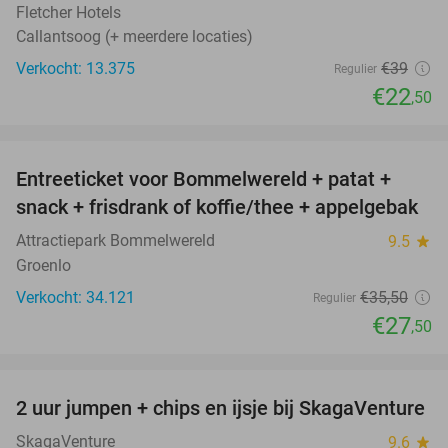
Fletcher Hotels
Callantsoog (+ meerdere locaties)
Verkocht: 13.375
€39
Regulier
€22
,50
favorite_border
Entreeticket voor Bommelwereld + patat +
23%
snack + frisdrank of koffie/thee + appelgebak
Attractiepark Bommelwereld
9.5
star
Groenlo
Verkocht: 34.121
€35
,50
Regulier
€27
,50
favorite_border
2 uur jumpen + chips en ijsje bij SkagaVenture
45%
SkagaVenture
9.6
star