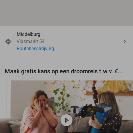
Middelburg
Vlasmarkt 54
Routebeschrijving
Maak gratis kans op een droomreis t.w.v. €3.000!
play_circle