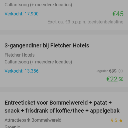
Callantsoog (+ meerdere locaties)
€45
Verkocht: 17.900
Excl. ca. €3 p.p.p.n. toeristenbelasting
favorite_border
3-gangendiner bij Fletcher Hotels
42%
Fletcher Hotels
Callantsoog (+ meerdere locaties)
Verkocht: 13.356
€39
Regulier
€22
,50
favorite_border
Entreeticket voor Bommelwereld + patat +
23%
snack + frisdrank of koffie/thee + appelgebak
Attractiepark Bommelwereld
9.5
star
Groenlo