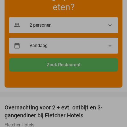
eten?
Zoek Restaurant
favorite_border
Overnachting voor 2 + evt. ontbijt en 3-
gangendiner bij Fletcher Hotels
Fletcher Hotels