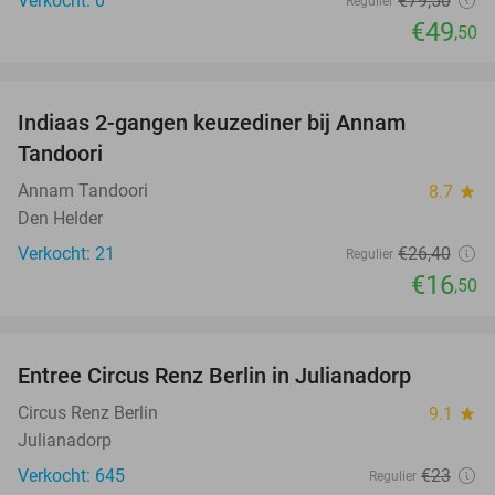
Verkocht: 0
€79
,50
Regulier
€49
,50
favorite_border
Indiaas 2-gangen keuzediner bij Annam
38%
Tandoori
Annam Tandoori
8.7
star
Den Helder
Verkocht: 21
€26
,40
Regulier
€16
,50
favorite_border
Entree Circus Renz Berlin in Julianadorp
37%
Circus Renz Berlin
9.1
star
Julianadorp
Verkocht: 645
€23
Regulier