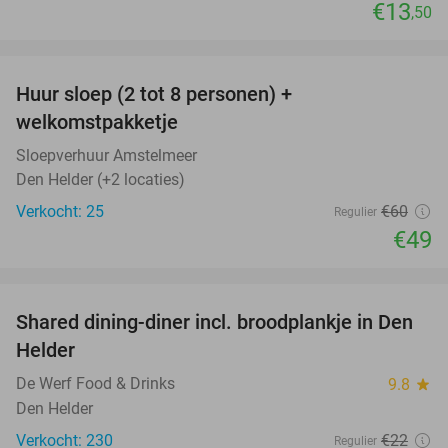
€13
,50
favorite_border
Huur sloep (2 tot 8 personen) +
18%
welkomstpakketje
Sloepverhuur Amstelmeer
Den Helder (+2 locaties)
Verkocht: 25
€60
Regulier
€49
favorite_border
Shared dining-diner incl. broodplankje in Den
25%
Helder
De Werf Food & Drinks
9.8
star
Den Helder
Verkocht: 230
€22
Regulier