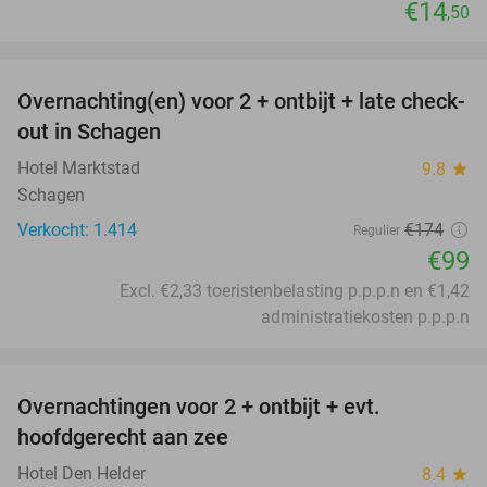
€14
,50
favorite_border
Overnachting(en) voor 2 + ontbijt + late check-
43%
out in Schagen
Hotel Marktstad
9.8
star
Schagen
Verkocht: 1.414
€174
Regulier
€99
Excl. €2,33 toeristenbelasting p.p.p.n en €1,42
administratiekosten p.p.p.n
favorite_border
Overnachtingen voor 2 + ontbijt + evt.
44%
hoofdgerecht aan zee
Hotel Den Helder
8.4
star