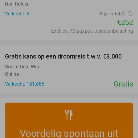
Den Helder
Verkocht: 8
€472
Regulier
€262
Excl. ca. €3 p.p.p.n. toeristenbelasting
favorite_border
Gratis kans op een droomreis t.w.v. €3.000
Social Deal Win
Online
Gratis
Verkocht: 181.685
Voordelig spontaan uit