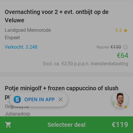
Overnachting voor 2 + evt. ontbijt op de
51%
Veluwe
Landgoed Mennorode
9.3
star
Elspeet
Verkocht: 3.248
€130
Regulier
€64
Excl. ca. €2,50 p.p.p.n. toeristenbelasting
favorite_border
Potje minigolf + frozen cappuccino of slush
47%
puppie bij Ooghduyne
close
OPEN IN APP
Ooghduyne
9.4
star
Julianadorp
Verkocht: 316
€11
,25
€119
shopping_cart
Selecteer deal
Regulier
€5
,95