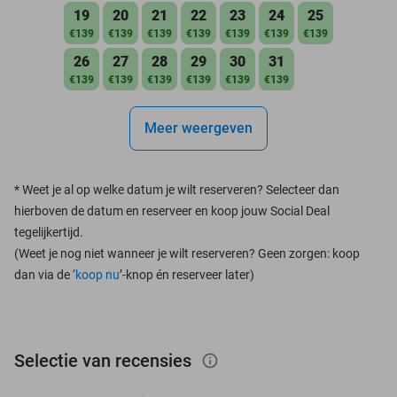
19
20
21
22
23
24
25
€139
€139
€139
€139
€139
€139
€139
26
27
28
29
30
31
€139
€139
€139
€139
€139
€139
Meer weergeven
*
Weet je al op welke datum je wilt reserveren? Selecteer dan
hierboven de datum en reserveer en koop jouw Social Deal
tegelijkertijd.
(Weet je nog niet wanneer je wilt reserveren? Geen zorgen: koop
dan via de ‘
koop nu
’-knop én reserveer later)
Selectie van recensies
info_outlined