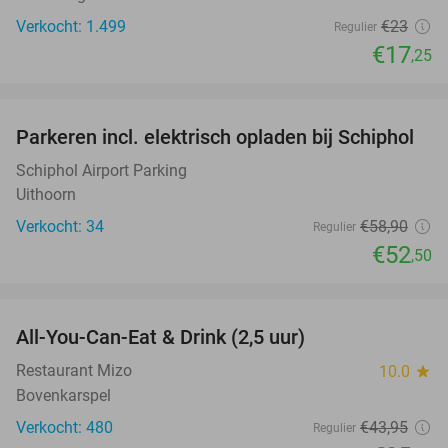
Verkocht: 1.499
€23
Regulier
€17
,25
favorite_border
Parkeren incl. elektrisch opladen bij Schiphol
11%
Schiphol Airport Parking
Uithoorn
Verkocht: 34
€58
,90
Regulier
€52
,50
favorite_border
All-You-Can-Eat & Drink (2,5 uur)
18%
Restaurant Mizo
10.0
star
Bovenkarspel
Verkocht: 480
€43
,95
Regulier