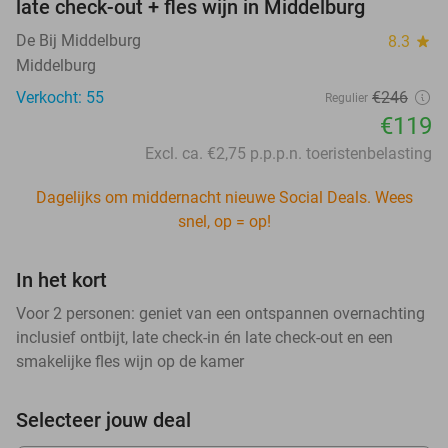
late check-out + fles wijn in Middelburg
De Bij Middelburg
8.3
star
Middelburg
Verkocht: 55
€246
Regulier
€119
Excl. ca. €2,75 p.p.p.n. toeristenbelasting
Dagelijks om middernacht nieuwe Social Deals. Wees
snel, op = op!
In het kort
Voor 2 personen: geniet van een ontspannen overnachting
inclusief ontbijt, late check-in én late check-out en een
smakelijke fles wijn op de kamer
Selecteer jouw deal