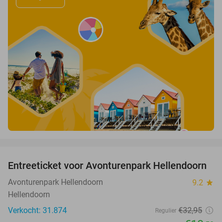
favorite_border
Entreeticket voor Avonturenpark Hellendoorn
41%
Avonturenpark Hellendoorn
9.2
star
Hellendoorn
Verkocht: 31.874
€32
,95
Regulier