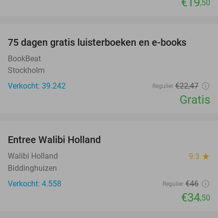
€19
,50
favorite_border
100%
75 dagen gratis luisterboeken en e-books
BookBeat
Stockholm
Verkocht: 39.242
€22
,47
Regulier
Gratis
favorite_border
Entree Walibi Holland
25%
Walibi Holland
9.3
star
Biddinghuizen
Verkocht: 4.558
€46
Regulier
€34
,50
favorite_border