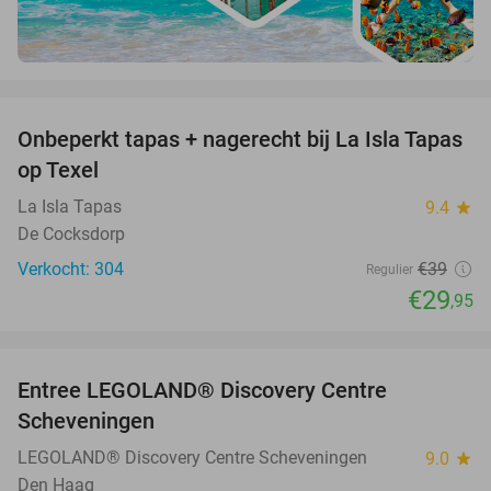
favorite_border
Onbeperkt tapas + nagerecht bij La Isla Tapas
23%
op Texel
La Isla Tapas
9.4
star
De Cocksdorp
Verkocht: 304
€39
Regulier
€29
,95
favorite_border
Entree LEGOLAND® Discovery Centre
25%
Scheveningen
LEGOLAND® Discovery Centre Scheveningen
9.0
star
Den Haag