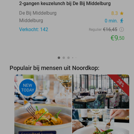
2-gangen keuzelunch bij De Bij Middelburg
De Bij Middelburg
8.3
star
Middelburg
0 min.
directions_walk
Verkocht: 142
€16
,45
Regulier
€9
,50
Populair bij mensen uit Noordkop:
38%
NEW
TODAY