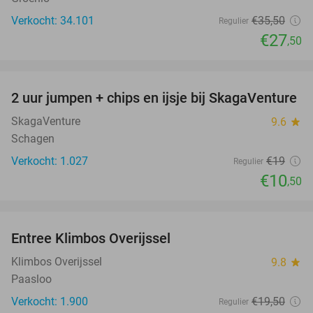
Verkocht: 34.101
€35
,50
Regulier
€27
,50
favorite_border
2 uur jumpen + chips en ijsje bij SkagaVenture
45%
SkagaVenture
9.6
star
Schagen
Verkocht: 1.027
€19
Regulier
€10
,50
favorite_border
Entree Klimbos Overijssel
31%
Klimbos Overijssel
9.8
star
Paasloo
Verkocht: 1.900
€19
,50
Regulier