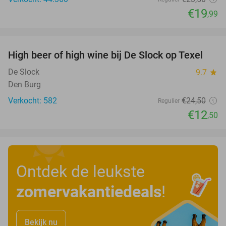
€19
,99
favorite_border
High beer of high wine bij De Slock op Texel
49%
De Slock
9.7
star
Den Burg
Verkocht: 582
€24
,50
Regulier
€12
,50
Ontdek de leukste
zomervakantiedeals
!
Bekijk nu