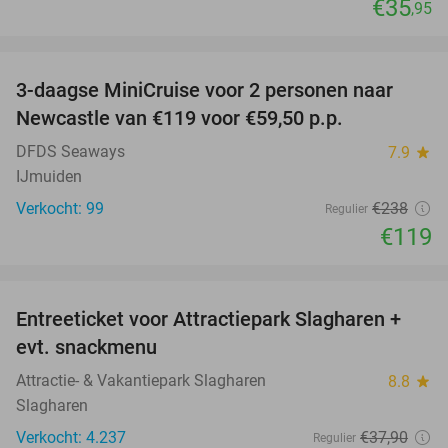
€35
,95
favorite_border
3-daagse MiniCruise voor 2 personen naar
50%
Newcastle van €119 voor €59,50 p.p.
DFDS Seaways
7.9
star
IJmuiden
Verkocht: 99
€238
Regulier
€119
favorite_border
Entreeticket voor Attractiepark Slagharen +
41%
evt. snackmenu
Attractie- & Vakantiepark Slagharen
8.8
star
Slagharen
Verkocht: 4.237
€37
,90
Regulier