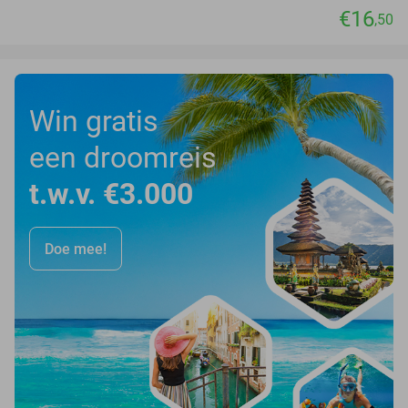
€16
,50
Win gratis
een droomreis
t.w.v. €3.000
Doe mee!