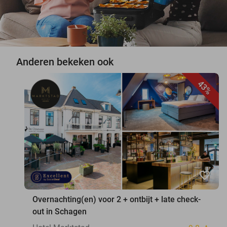
Anderen bekeken ook
43%
favorite_border
Overnachting(en) voor 2 + ontbijt + late check-
out in Schagen