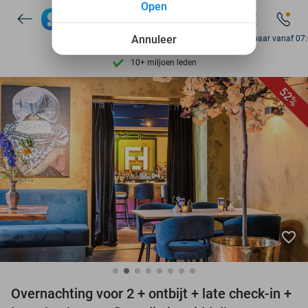
Open
7 dagen per week beschikbaar
Annuleer
Bereikbaar vanaf 07
10+ miljoen leden
9,4
op basis van
205.790 reviews
Ontdek 15.000+ deals
52%
7 dagen per week beschikbaar
10+ miljoen leden
favorite_border
Overnachting voor 2 + ontbijt + late check-in +