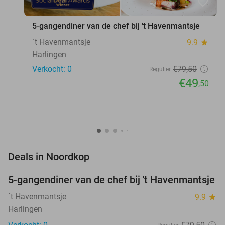
favorite_border
5-gangendiner van de chef bij 't Havenmantsje
´t Havenmantsje
9.9
star
Harlingen
Verkocht: 0
€79
,50
Regulier
€49
,50
favorite_border
Deals in Noordkop
5-gangendiner van de chef bij 't Havenmantsje
38%
NEW
TODAY
´t Havenmantsje
9.9
star
Harlingen