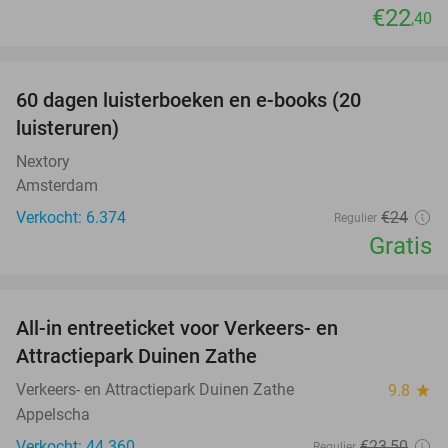
€22
,40
favorite_border
100%
60 dagen luisterboeken en e-books (20
luisteruren)
Nextory
Amsterdam
Verkocht: 6.374
€24
Regulier
Gratis
favorite_border
All-in entreeticket voor Verkeers- en
15%
Attractiepark Duinen Zathe
Verkeers- en Attractiepark Duinen Zathe
9.8
star
Appelscha
Verkocht: 44.360
€23
,50
Regulier