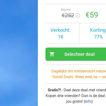
Regulier
€59
€252
Verkocht:
Korting
18
77%
shopping_cart
Selecteer deal
navi
Dagelijks om middernacht nieuw
Social Deals. Wees snel, op = op
Gratis?!
- Deel deze deal met vrien
Kopen drie vrienden? Dan is de deal
jou gratis! (
info
)