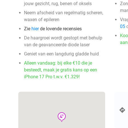
jouw gezicht, rug, benen of oksels
Zon
ma
Neem afscheid van regelmatig scheren,
waxen of epileren
Vra
05
o
Zie
hier
de lovende recensies
Koo
De haargroei wordt gestopt met behulp
aan
van de geavanceerde diode laser
Geniet van een langdurig gladde huid
Alleen vandaag: bij elke €10 die je
besteedt, maak je gratis kans op een
iPhone 17 Pro t.w.v. €1.329!
wellness