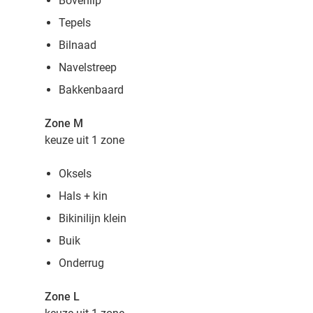
Bovenlip
Tepels
Bilnaad
Navelstreep
Bakkenbaard
Zone M
keuze uit 1 zone
Oksels
Hals + kin
Bikinilijn klein
Buik
Onderrug
Zone L