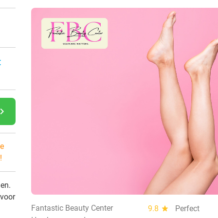
:
gate_next
e
!
den.
 voor
Fantastic Beauty Center
9.8
star
Perfect