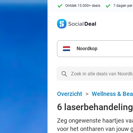
Ontdek 15.000+ deals
7 dagen per
Noordkop
Overzicht
>
Wellness & Bea
6 laserbehandeling
Zeg ongewenste haartjes vaa
voor het ontharen van jouw g