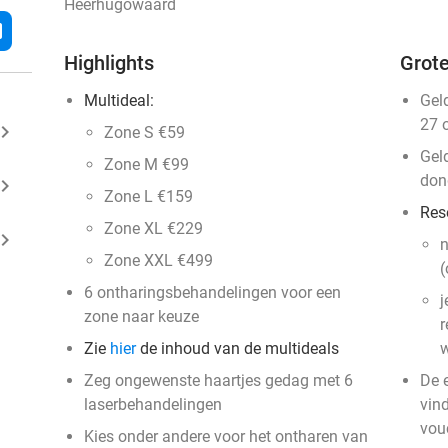
Heerhugowaard
l
Highlights
Grote
Multideal:
Gel
27 
ard_arrow_right
Zone S €59
Gel
Zone M €99
don
ard_arrow_right
Zone L €159
Res
Zone XL €229
ard_arrow_right
n
Zone XXL €499
(
6 ontharingsbehandelingen voor een
j
zone naar keuze
r
Zie
hier
de inhoud van de multideals
w
Zeg ongewenste haartjes gedag met 6
De 
laserbehandelingen
vin
vou
Kies onder andere voor het ontharen van