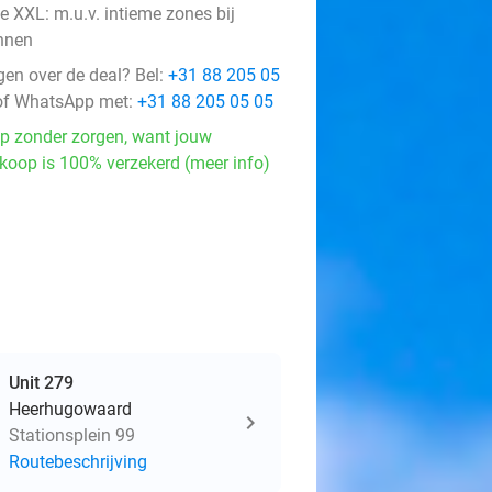
e XXL: m.u.v. intieme zones bij
nnen
gen over de deal? Bel:
+31 88 205 05
f WhatsApp met:
+31 88 205 05 05
p zonder zorgen, want jouw
koop is 100% verzekerd (meer info)
Unit 279
Heerhugowaard
Stationsplein 99
Routebeschrijving