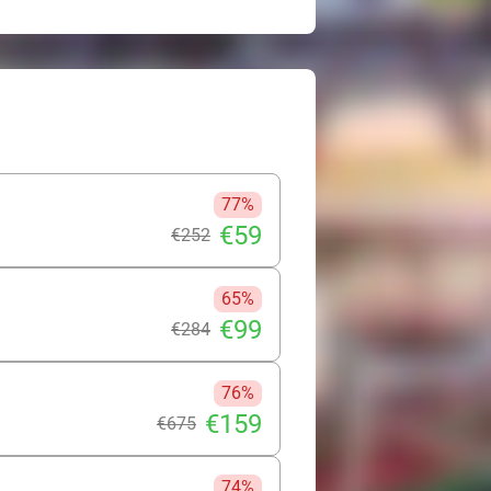
77%
€59
€252
65%
€99
€284
76%
€159
€675
74%