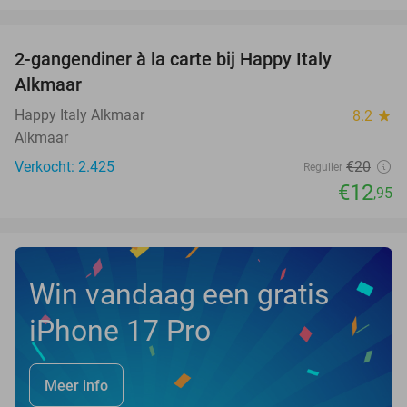
favorite_border
2-gangendiner à la carte bij Happy Italy
35%
Alkmaar
Happy Italy Alkmaar
8.2
star
Alkmaar
Verkocht: 2.425
€20
Regulier
€12
,95
Win vandaag een gratis
iPhone 17 Pro
Meer info