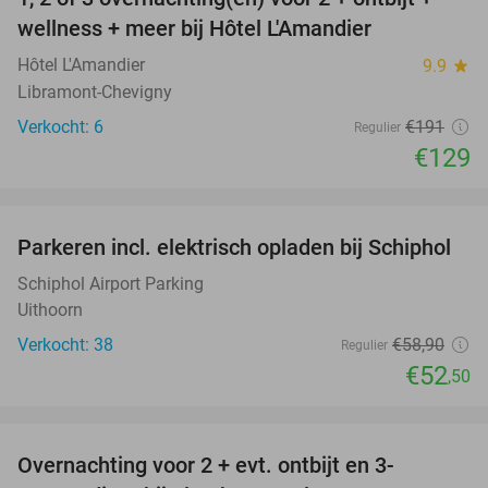
32%
NEW
wellness + meer bij Hôtel L'Amandier
TODAY
Hôtel L'Amandier
9.9
star
Libramont-Chevigny
Verkocht: 6
€191
Regulier
€129
favorite_border
Parkeren incl. elektrisch opladen bij Schiphol
11%
Schiphol Airport Parking
Uithoorn
Verkocht: 38
€58
,90
Regulier
€52
,50
favorite_border
Overnachting voor 2 + evt. ontbijt en 3-