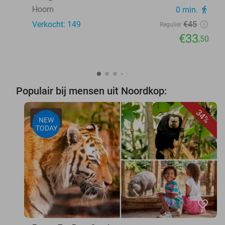
Hoorn
0 min.
directions_walk
Verkocht: 149
€45
Regulier
€33
,50
Populair bij mensen uit Noordkop:
34%
NEW
TODAY
favorite_border