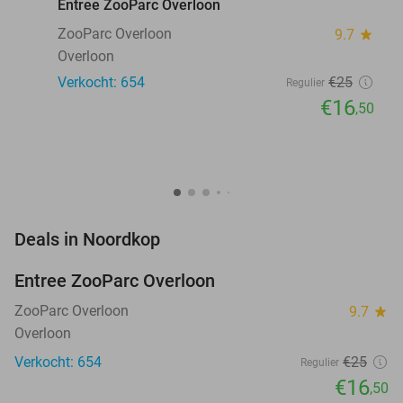
Entree ZooParc Overloon
ZooParc Overloon
9.7
star
Overloon
Verkocht: 654
€25
Regulier
€16
,50
favorite_border
Deals in Noordkop
Entree ZooParc Overloon
34%
NEW
TODAY
ZooParc Overloon
9.7
star
Overloon
Verkocht: 654
€25
Regulier
€16
,50