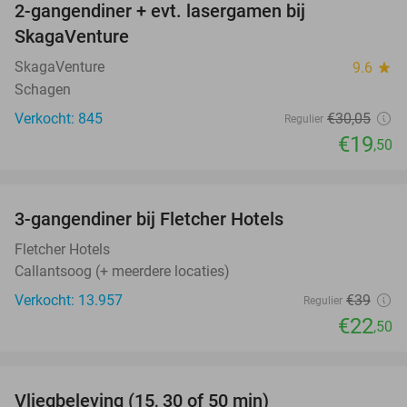
2-gangendiner + evt. lasergamen bij
35%
SkagaVenture
SkagaVenture
9.6
star
Schagen
Verkocht: 845
€30
,05
Regulier
€19
,50
favorite_border
3-gangendiner bij Fletcher Hotels
42%
Fletcher Hotels
Callantsoog (+ meerdere locaties)
Verkocht: 13.957
€39
Regulier
€22
,50
favorite_border
Vliegbeleving (15, 30 of 50 min)