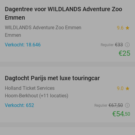
Dagentree voor WILDLANDS Adventure Zoo
24%
Emmen
WILDLANDS Adventure Zoo Emmen
9.6
star
Emmen
Verkocht: 18.646
€33
Regulier
€25
favorite_border
Dagtocht Parijs met luxe touringcar
19%
Holland Ticket Services
9.0
star
Hoorn-Berkhout (+11 locaties)
Verkocht: 652
€67
,50
Regulier
€54
,50
favorite_border