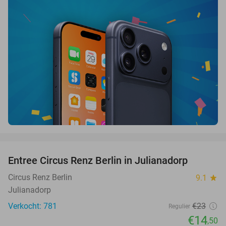
favorite_border
Entree Circus Renz Berlin in Julianadorp
37%
Circus Renz Berlin
9.1
star
Julianadorp
Verkocht: 781
€23
Regulier
€14
,50