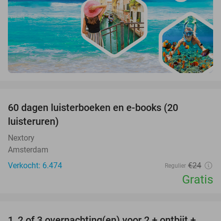
favorite_border
100%
60 dagen luisterboeken en e-books (20
luisteruren)
Nextory
Amsterdam
Verkocht: 6.474
€24
Regulier
Gratis
favorite_border
1, 2 of 3 overnachting(en) voor 2 + ontbijt +