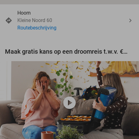
Hoorn
Kleine Noord 60
Routebeschrijving
Maak gratis kans op een droomreis t.w.v. €3.000!
play_circle