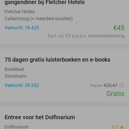
gangendiner bij Fletcher Hotels
Fletcher Hotels
Callantsoog (+ meerdere locaties)
€45
Verkocht: 18.425
Excl. ca. €3 p.p.p.n. toeristenbelasting
favorite_border
100%
75 dagen gratis luisterboeken en e-books
BookBeat
Stockholm
Verkocht: 39.342
€22
,47
Regulier
Gratis
favorite_border
Entree voor het Dolfinarium
36%
Dolfinarium
8.5
star