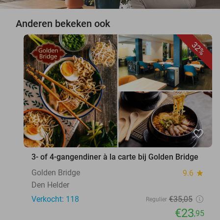
Anderen bekeken ook
32%
favorite_border
3- of 4-gangendiner à la carte bij Golden Bridge
Golden Bridge
9.6
star
Den Helder
Verkocht: 118
€35
,05
Regulier
€23
,95