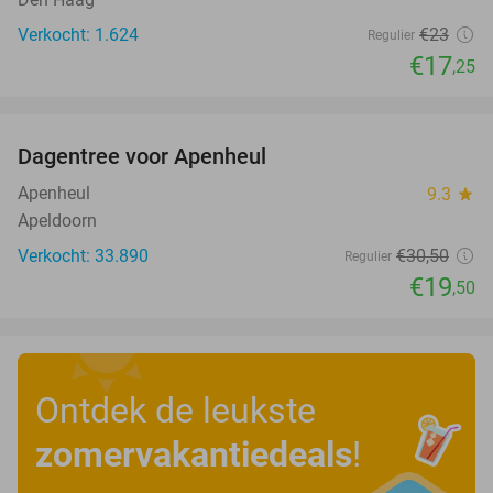
Verkocht: 1.624
€23
Regulier
€17
,25
favorite_border
Dagentree voor Apenheul
36%
Apenheul
9.3
star
Apeldoorn
Verkocht: 33.890
€30
,50
Regulier
€19
,50
Ontdek de leukste
zomervakantiedeals
!