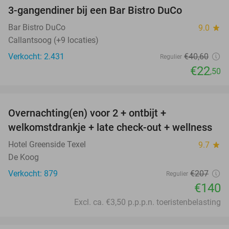
3-gangendiner bij een Bar Bistro DuCo
45%
Bar Bistro DuCo
9.0
star
Callantsoog (+9 locaties)
Verkocht: 2.431
€40
,60
Regulier
€22
,50
favorite_border
Overnachting(en) voor 2 + ontbijt +
32%
welkomstdrankje + late check-out + wellness
Hotel Greenside Texel
9.7
star
De Koog
Verkocht: 879
€207
Regulier
€140
Excl. ca. €3,50 p.p.p.n. toeristenbelasting
favorite_border