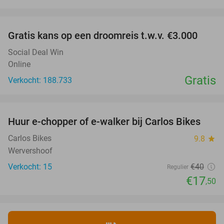
favorite_border
Gratis kans op een droomreis t.w.v. €3.000
Social Deal Win
Online
Gratis
Verkocht: 188.733
favorite_border
Huur e-chopper of e-walker bij Carlos Bikes
56%
NEW
TODAY
Carlos Bikes
9.8
star
Wervershoof
Verkocht: 15
€40
Regulier
€17
,50