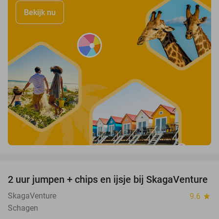
Bekijk nu
favorite_border
2 uur jumpen + chips en ijsje bij SkagaVenture
45%
SkagaVenture
9.6
star
Schagen