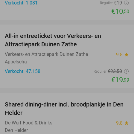
Verkocht: 1.081
€19
Regulier
€10
,50
favorite_border
All-in entreeticket voor Verkeers- en
15%
Attractiepark Duinen Zathe
Verkeers- en Attractiepark Duinen Zathe
9.8
star
Appelscha
Verkocht: 47.158
€23
,50
Regulier
€19
,99
favorite_border
Shared dining-diner incl. broodplankje in Den
25%
Helder
De Werf Food & Drinks
9.8
star
Den Helder