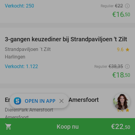
Verkocht: 250
€22
Regulier
€16
,50
favorite_border
3-gangen keuzediner bij Strandpaviljoen 't Zilt
52%
Strandpaviljoen ´t Zilt
9.6
star
Harlingen
Verkocht: 1.122
€38
,35
Regulier
€18
,50
favorite_border
Entree voor DierenPark Amersfoort
24%
close
OPEN IN APP
DierenPark Amersfoort
9.4
star
Amersfoort
€22
shopping_cart
Koop nu
Verkocht: 9.395
€31
,50
,50
Regulier