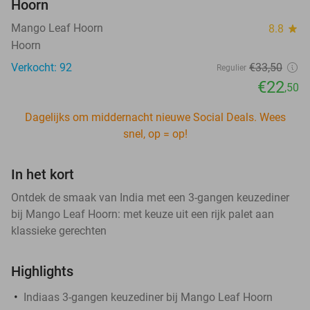
Hoorn
Mango Leaf Hoorn
8.8
star
Hoorn
Verkocht: 92
€33
,50
Regulier
€22
,50
Dagelijks om middernacht nieuwe Social Deals. Wees
snel, op = op!
In het kort
Ontdek de smaak van India met een 3-gangen keuzediner
bij Mango Leaf Hoorn: met keuze uit een rijk palet aan
klassieke gerechten
Highlights
Indiaas 3-gangen keuzediner bij Mango Leaf Hoorn