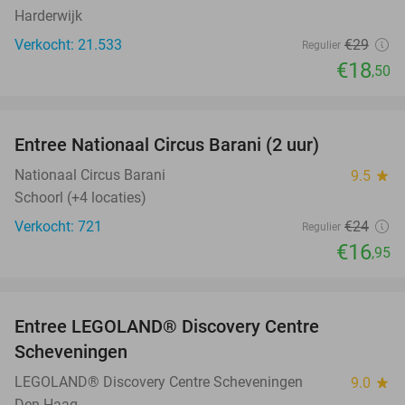
Harderwijk
Verkocht: 21.533
€29
Regulier
€18
,50
favorite_border
Entree Nationaal Circus Barani (2 uur)
29%
Nationaal Circus Barani
9.5
star
Schoorl (+4 locaties)
Verkocht: 721
€24
Regulier
€16
,95
favorite_border
Entree LEGOLAND® Discovery Centre
25%
Scheveningen
LEGOLAND® Discovery Centre Scheveningen
9.0
star
Den Haag