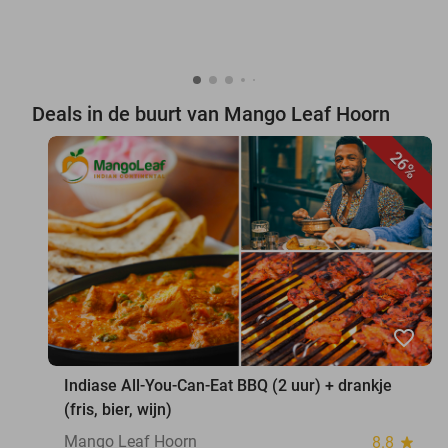
Deals in de buurt van Mango Leaf Hoorn
26%
favorite_border
Indiase All-You-Can-Eat BBQ (2 uur) + drankje
(fris, bier, wijn)
Mango Leaf Hoorn
8.8
star