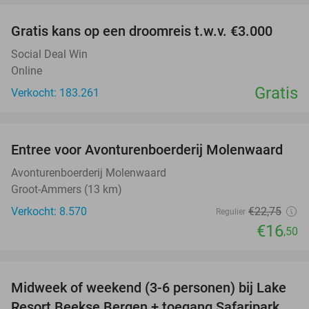
Gratis kans op een droomreis t.w.v. €3.000
Social Deal Win
Online
Gratis
Verkocht: 183.261
favorite_border
Entree voor Avonturenboerderij Molenwaard
27%
Avonturenboerderij Molenwaard
Groot-Ammers (13 km)
Verkocht: 8.570
€22
,75
Regulier
€16
,50
favorite_border
Midweek of weekend (3-6 personen) bij Lake
53%
Resort Beekse Bergen + toegang Safaripark