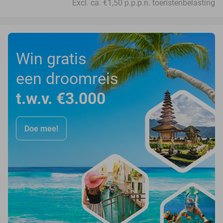
Excl. ca. €1,50 p.p.p.n. toeristenbelasting
Win gratis
een droomreis
t.w.v. €3.000
Doe mee!