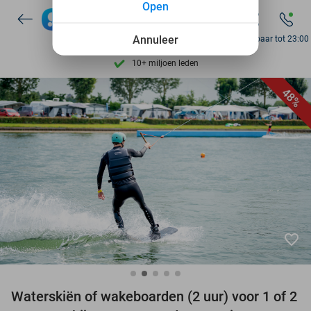
Open
Ontdek 15.000+ deals
7 dagen per week beschikbaar
Annuleer
Bereikbaar tot 23:00
10+ miljoen leden
9,4
op basis van
205.945 reviews
48%
Ontdek 15.000+ deals
7 dagen per week beschikbaar
10+ miljoen leden
favorite_border
Waterskiën of wakeboarden (2 uur) voor 1 of 2