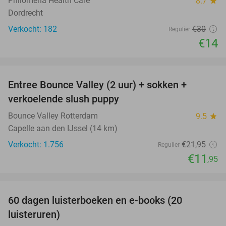
Philomena Health Care
8.7
star
Dordrecht
Verkocht: 182
€30
Regulier
€14
favorite_border
Entree Bounce Valley (2 uur) + sokken +
46%
verkoelende slush puppy
Bounce Valley Rotterdam
9.5
star
Capelle aan den IJssel (14 km)
Verkocht: 1.756
€21
,95
Regulier
€11
,95
favorite_border
100%
60 dagen luisterboeken en e-books (20
luisteruren)