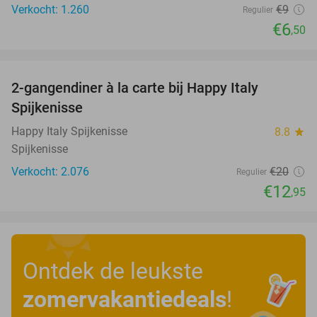
Verkocht: 1.260
€9
Regulier
€6
,50
favorite_border
2-gangendiner à la carte bij Happy Italy
35%
Spijkenisse
Happy Italy Spijkenisse
8.8
star
Spijkenisse
Verkocht: 2.076
€20
Regulier
€12
,95
Ontdek de leukste
zomervakantiedeals
!