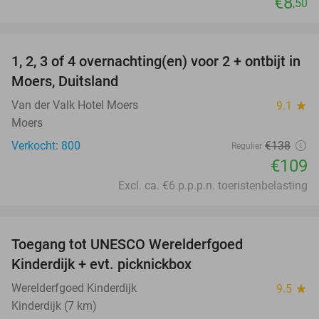
€8
,50
favorite_border
1, 2, 3 of 4 overnachting(en) voor 2 + ontbijt in
21%
Moers, Duitsland
Van der Valk Hotel Moers
9.1
star
Moers
Verkocht: 800
€138
Regulier
€109
Excl. ca. €6 p.p.p.n. toeristenbelasting
favorite_border
Toegang tot UNESCO Werelderfgoed
28%
Kinderdijk + evt. picknickbox
Werelderfgoed Kinderdijk
9.5
star
Kinderdijk (7 km)