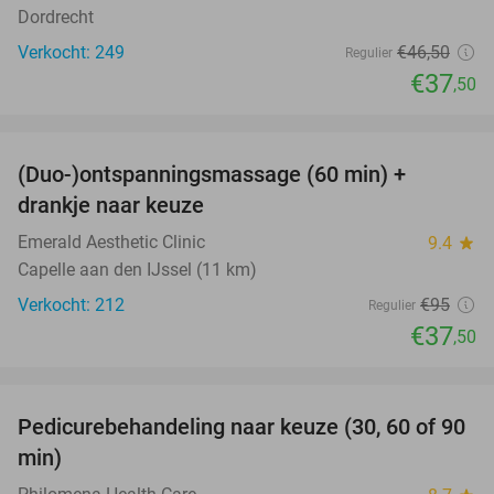
Dordrecht
Verkocht: 249
€46
,50
Regulier
€37
,50
favorite_border
(Duo-)ontspanningsmassage (60 min) +
61%
drankje naar keuze
Emerald Aesthetic Clinic
9.4
star
Capelle aan den IJssel (11 km)
Verkocht: 212
€95
Regulier
€37
,50
favorite_border
Pedicurebehandeling naar keuze (30, 60 of 90
53%
min)