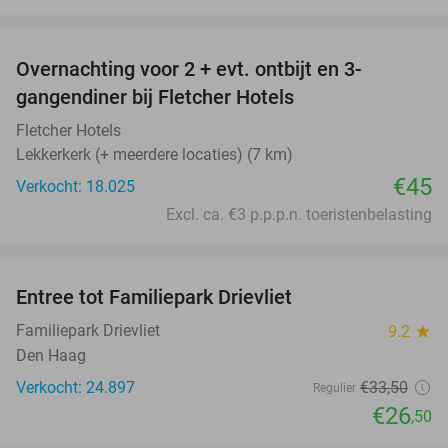
favorite_border
Overnachting voor 2 + evt. ontbijt en 3-
gangendiner bij Fletcher Hotels
Fletcher Hotels
Lekkerkerk (+ meerdere locaties) (7 km)
€45
Verkocht: 18.025
Excl. ca. €3 p.p.p.n. toeristenbelasting
favorite_border
Entree tot Familiepark Drievliet
21%
Familiepark Drievliet
9.2
star
Den Haag
Verkocht: 24.897
€33
,50
Regulier
€26
,50