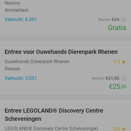
Nextory
Amsterdam
Verkocht: 6.391
€24
Regulier
Gratis
favorite_border
Entree voor Ouwehands Dierenpark Rhenen
19%
Ouwehands Dierenpark Rhenen
9.5
star
Rhenen
Verkocht: 3.031
€31
,50
Regulier
€25
,50
favorite_border
Entree LEGOLAND® Discovery Centre
25%
Scheveningen
LEGOLAND® Discovery Centre Scheveningen
9.0
star