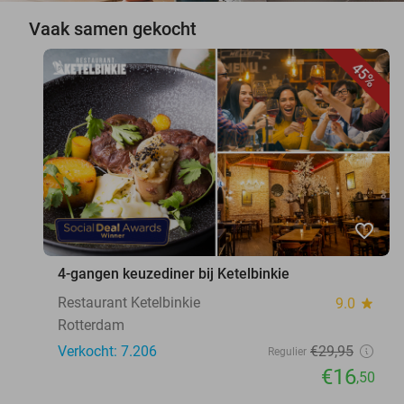
Vaak samen gekocht
45%
favorite_border
4-gangen keuzediner bij Ketelbinkie
Restaurant Ketelbinkie
9.0
star
Rotterdam
Verkocht: 7.206
€29
,95
Regulier
€16
,50