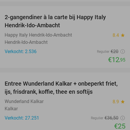
favorite_border
2-gangendiner à la carte bij Happy Italy
35%
Hendrik-Ido-Ambacht
Happy Italy Hendrik-Ido-Ambacht
8.4
star
Hendrik-Ido-Ambacht
Verkocht: 2.536
€20
Regulier
€12
,95
favorite_border
Entree Wunderland Kalkar + onbeperkt friet,
32%
ijs, frisdrank, koffie, thee en softijs
Wunderland Kalkar
8.9
star
Kalkar
Verkocht: 27.251
€36
,50
Regulier
€25