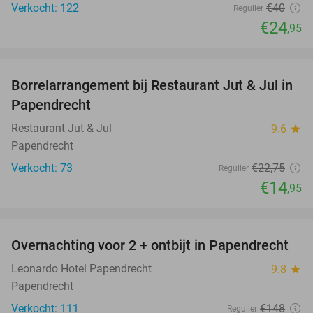
Verkocht: 122
€40
Regulier
€24
,95
favorite_border
Borrelarrangement bij Restaurant Jut & Jul in
34%
Papendrecht
Restaurant Jut & Jul
9.6
star
Papendrecht
Verkocht: 73
€22
,75
Regulier
€14
,95
favorite_border
Overnachting voor 2 + ontbijt in Papendrecht
26%
Leonardo Hotel Papendrecht
9.8
star
Papendrecht
Verkocht: 111
€148
Regulier