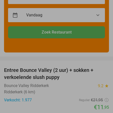
Zoek Restaurant
favorite_border
Entree Bounce Valley (2 uur) + sokken +
46%
verkoelende slush puppy
Bounce Valley Ridderkerk
9.2
star
Ridderkerk (6 km)
Verkocht: 1.977
€21
,95
Regulier
€11
,95