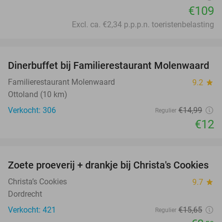
€109
Excl. ca. €2,34 p.p.p.n. toeristenbelasting
favorite_border
Dinerbuffet bij Familierestaurant Molenwaard
20%
Familierestaurant Molenwaard
9.2
star
Ottoland (10 km)
Verkocht: 306
€14
,99
Regulier
€12
favorite_border
Zoete proeverij + drankje bij Christa's Cookies
46%
Christa’s Cookies
9.7
star
Dordrecht
Verkocht: 421
€15
,65
Regulier