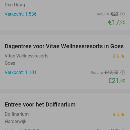
Den Haag
Verkocht: 1.536
€23
Regulier
€17
,25
favorite_border
Dagentree voor Vitae Wellnessresorts in Goes
49%
Vitae Wellnessresorts
9.6
star
Goes
Verkocht: 1.101
€42
,50
Regulier
€21
,50
favorite_border
Entree voor het Dolfinarium
36%
Dolfinarium
8.5
star
Harderwijk