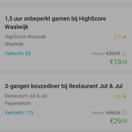
favorite_border
1,5 uur onbeperkt gamen bij HighScore
33%
NEW
Waalwijk
TODAY
HighScore Waalwijk
9.5
star
Waalwijk
Verkocht: 83
€20
,95
Regulier
€13
,95
favorite_border
3-gangen keuzediner bij Restaurant Jut & Jul
35%
Restaurant Jut & Jul
9.6
star
Papendrecht
Verkocht: 115
€46
,25
Regulier
€29
,95
favorite_border