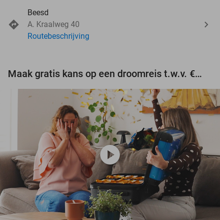
Beesd
A. Kraalweg 40
Routebeschrijving
Maak gratis kans op een droomreis t.w.v. €3.000!
play_circle