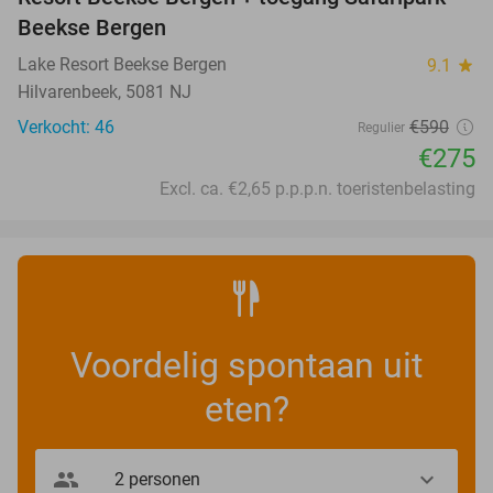
Beekse Bergen
Lake Resort Beekse Bergen
9.1
star
Hilvarenbeek, 5081 NJ
Verkocht: 46
€590
Regulier
€275
Excl. ca. €2,65 p.p.p.n. toeristenbelasting
Voordelig spontaan uit
eten?