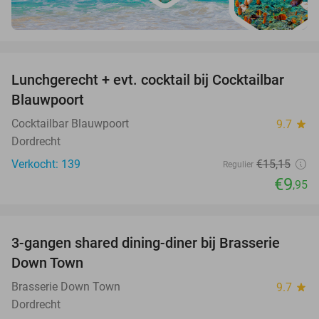
favorite_border
Lunchgerecht + evt. cocktail bij Cocktailbar
34%
Blauwpoort
Cocktailbar Blauwpoort
9.7
star
Dordrecht
Verkocht: 139
€15
,15
Regulier
€9
,95
favorite_border
3-gangen shared dining-diner bij Brasserie
38%
Down Town
Brasserie Down Town
9.7
star
Dordrecht