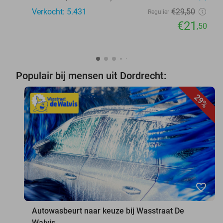
Verkocht: 5.431
€29
,50
Regulier
€21
,50
Populair bij mensen uit Dordrecht:
29%
favorite_border
Autowasbeurt naar keuze bij Wasstraat De
Walvis