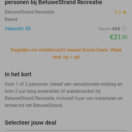
personen bij BetuweStrand Recreatie
BetuweStrand Recreatie
9.2
star
Beesd
Verkocht: 83
€60
Regulier
€31
,50
Dagelijks om middernacht nieuwe Social Deals. Wees
snel, op = op!
In het kort
Voor 1 of 2 personen: beleef een sensationele middag en
kom 2 uur lang waterskiën óf wakeboarden bij
BetuweStrand Recreatie, inclusief huur van materialen en
entree tot het BetuweStrand
Selecteer jouw deal