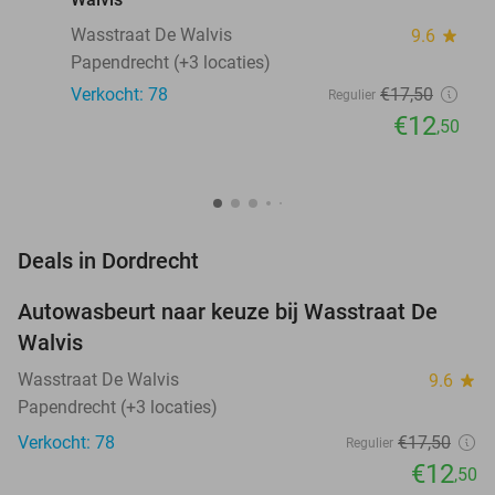
Wasstraat De Walvis
9.6
star
Papendrecht (+3 locaties)
Verkocht: 78
€17
,50
Regulier
€12
,50
favorite_border
Deals in Dordrecht
Autowasbeurt naar keuze bij Wasstraat De
29%
Walvis
Wasstraat De Walvis
9.6
star
Papendrecht (+3 locaties)
Verkocht: 78
€17
,50
Regulier
€12
,50