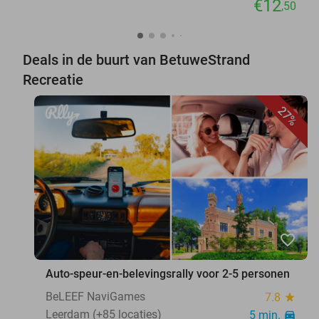
€12
,50
Deals in de buurt van BetuweStrand
Recreatie
27%
favorite_border
Auto-speur-en-belevingsrally voor 2-5 personen
BeLEEF NaviGames
7.8
star
Leerdam (+85 locaties)
5 min.
directions_car