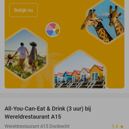
Bekijk nu
favorite_border
All-You-Can-Eat & Drink (3 uur) bij
19%
Wereldrestaurant A15
Wereldrestaurant A15 Dordrecht
9.4
star