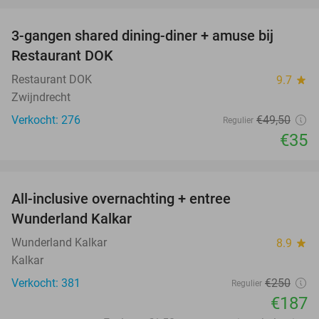
favorite_border
3-gangen shared dining-diner + amuse bij
29%
Restaurant DOK
Restaurant DOK
9.7
star
Zwijndrecht
Verkocht: 276
€49
,50
Regulier
€35
favorite_border
All-inclusive overnachting + entree
25%
Wunderland Kalkar
Wunderland Kalkar
8.9
star
Kalkar
Verkocht: 381
€250
Regulier
€187