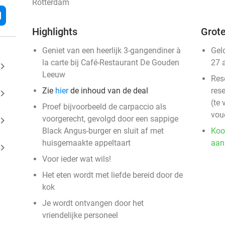
Rotterdam
l
Highlights
Grote
Geniet van een heerlijk 3-gangendiner à
Gel
la carte bij Café-Restaurant De Gouden
27 
ard_arrow_right
Leeuw
Res
Zie
hier
de inhoud van de deal
rese
ard_arrow_right
(te 
Proef bijvoorbeeld de carpaccio als
vou
voorgerecht, gevolgd door een sappige
ard_arrow_right
Black Angus-burger en sluit af met
Koo
huisgemaakte appeltaart
aan
ard_arrow_right
Voor ieder wat wils!
Het eten wordt met liefde bereid door de
kok
Je wordt ontvangen door het
vriendelijke personeel