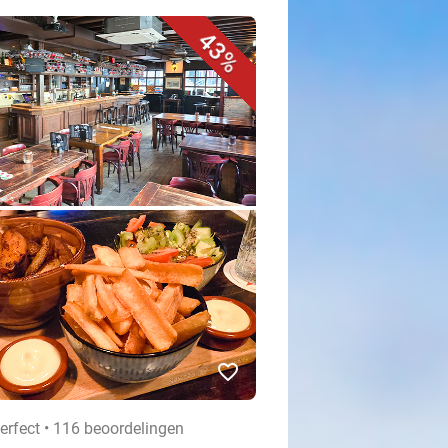
43%
favorite_border
erfect • 116 beoordelingen