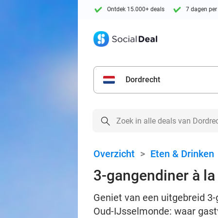
Ontdek 15.000+ deals
7 dagen per
Dordrecht
Overzicht
>
Eten & Drinken
3-gangendiner à la
Geniet van een uitgebreid 3-
Oud‑IJsselmonde: waar gastv