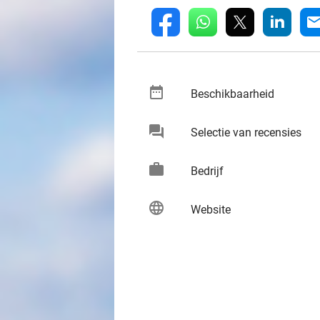
whatsapp
linkedin
fb
mai
date_range
keybo
Beschikbaarheid
chat
keybo
Selectie van recensies
work
keybo
Bedrijf
language
keybo
Website