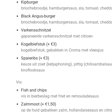
Kipburger
briochebroodje, hamburgersaus, sla, tomaat, cheddar
Black Angus-burger
briochebroodje, hamburgersaus, sla, tomaat, cheddar
Varkensschnitzel
gepaneerde varkensschnitzel met citroen
Kogelbiefstuk (+ €3)
kogelbiefstuk, gebakken in Croma met vleesjus
Spareribs (+ €3)
keuze uit zoet (ketjaphoning), pittig (chilisambalsa
knoflooksaus
Vis:
Fish and chips
vis in bierbeslag met friet en remouladesaus
Zalmmoot (+ €1,50)
op de huid gebakken zalm, hollandaisesaus en citr