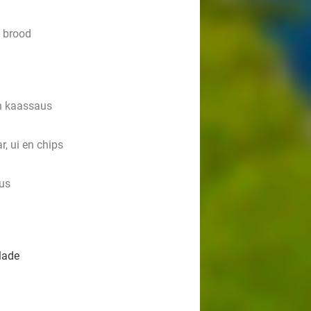
n brood
an kaassaus
, ui en chips
aus
lade