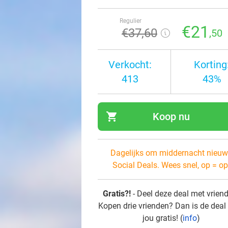
Regulier
€21
€37
,60
,50
Verkocht:
Korting
413
43%
shopping_cart
Koop nu
navi
Dagelijks om middernacht nieuw
Social Deals. Wees snel, op = op
Gratis?!
- Deel deze deal met vrien
Kopen drie vrienden? Dan is de deal
jou gratis! (
info
)