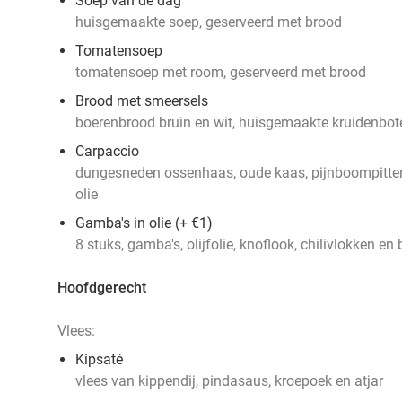
Soep van de dag
huisgemaakte soep, geserveerd met brood
Tomatensoep
tomatensoep met room, geserveerd met brood
Brood met smeersels
boerenbrood bruin en wit, huisgemaakte kruidenbo
Carpaccio
dungesneden ossenhaas, oude kaas, pijnboompitten,
olie
Gamba's in olie (+ €1)
8 stuks, gamba's, olijfolie, knoflook, chilivlokken en
Hoofdgerecht
Vlees:
Kipsaté
vlees van kippendij, pindasaus, kroepoek en atjar