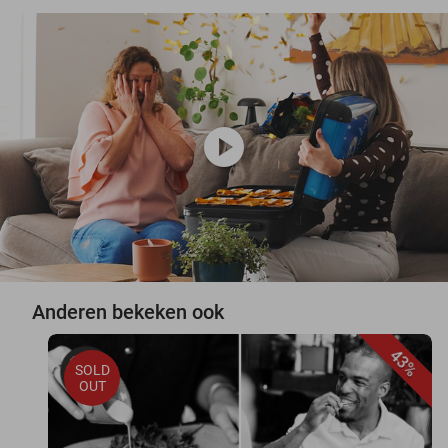
play_circle
Anderen bekeken ook
43%
SOLD
OUT