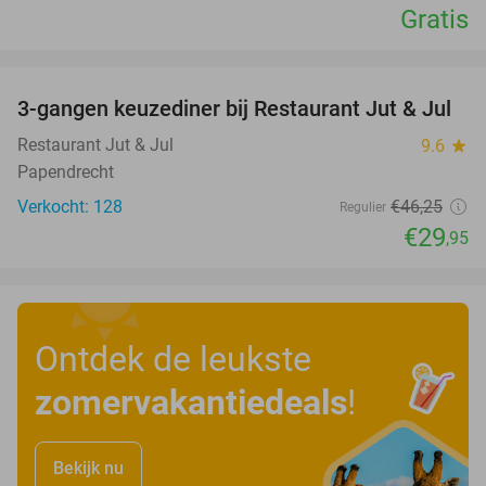
Gratis
favorite_border
3-gangen keuzediner bij Restaurant Jut & Jul
35%
Restaurant Jut & Jul
9.6
star
Papendrecht
Verkocht: 128
€46
,25
Regulier
€29
,95
Ontdek de leukste
zomervakantiedeals
!
Bekijk nu