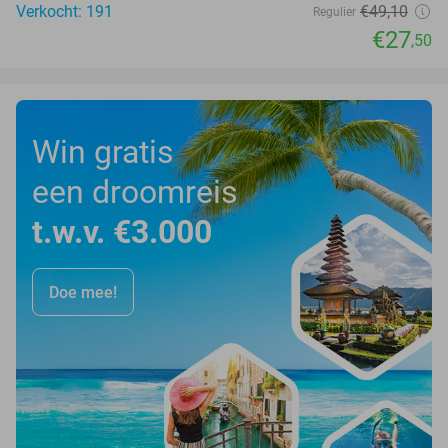
Verkocht: 191
€49
,10
Regulier
€27
,50
Win gratis
een droomreis
t.w.v. €3.000
Doe mee!