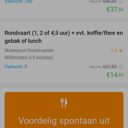
Verkocht: 290
€46
,50
Regulier
€37
,50
favorite_border
Rondvaart (1, 2 of 4,5 uur) + evt. koffie/thee en
61%
NEW
gebak of lunch
TODAY
Waterpoort Rondvaarten
9.4
star
Willemstad (+3 locaties)
Verkocht: 0
€37
,50
Regulier
€14
,50
Voordelig spontaan uit