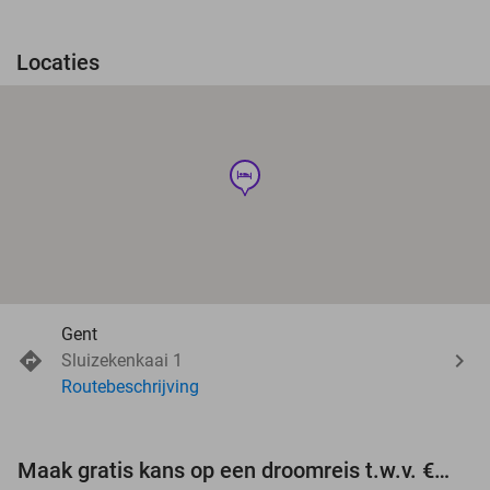
Locaties
hotel
Gent
Sluizekenkaai 1
Routebeschrijving
Maak gratis kans op een droomreis t.w.v. €3.000!