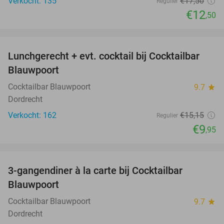
Verkocht: 135
€17
,50
Regulier
€12
,50
favorite_border
Lunchgerecht + evt. cocktail bij Cocktailbar
34%
Blauwpoort
Cocktailbar Blauwpoort
9.7
star
Dordrecht
Verkocht: 162
€15
,15
Regulier
€9
,95
favorite_border
3-gangendiner à la carte bij Cocktailbar
44%
Blauwpoort
Cocktailbar Blauwpoort
9.7
star
Dordrecht