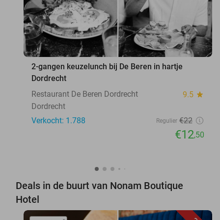
2-gangen keuzelunch bij De Beren in hartje
Dordrecht
Restaurant De Beren Dordrecht
9.5
star
Dordrecht
Verkocht: 1.788
€22
Regulier
€12
,50
Deals in de buurt van Nonam Boutique
Hotel