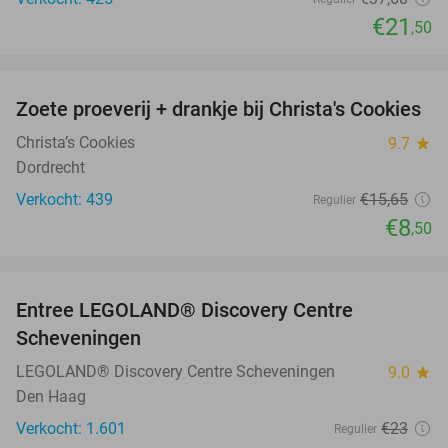
€21
,50
favorite_border
Zoete proeverij + drankje bij Christa's Cookies
46%
Christa’s Cookies
9.7
star
Dordrecht
Verkocht: 439
€15
,65
Regulier
€8
,50
favorite_border
Entree LEGOLAND® Discovery Centre
25%
Scheveningen
LEGOLAND® Discovery Centre Scheveningen
9.0
star
Den Haag
Verkocht: 1.601
€23
Regulier