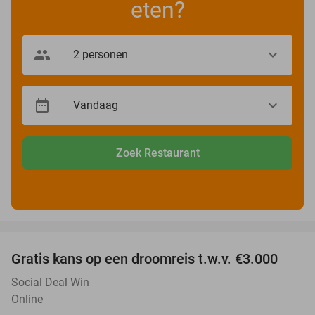
eten?
Zoek Restaurant
favorite_border
Gratis kans op een droomreis t.w.v. €3.000
Social Deal Win
Online