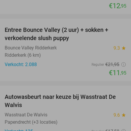
€12
,95
favorite_border
Entree Bounce Valley (2 uur) + sokken +
46%
verkoelende slush puppy
Bounce Valley Ridderkerk
9.3
star
Ridderkerk (6 km)
Verkocht: 2.088
€21
,95
Regulier
€11
,95
favorite_border
Autowasbeurt naar keuze bij Wasstraat De
29%
Walvis
Wasstraat De Walvis
9.6
star
Papendrecht (+3 locaties)