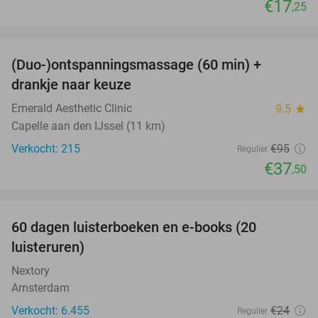
€17
,25
favorite_border
(Duo-)ontspanningsmassage (60 min) +
61%
drankje naar keuze
Emerald Aesthetic Clinic
9.5
star
Capelle aan den IJssel (11 km)
Verkocht: 215
€95
Regulier
€37
,50
favorite_border
100%
60 dagen luisterboeken en e-books (20
luisteruren)
Nextory
Amsterdam
Verkocht: 6.455
€24
Regulier