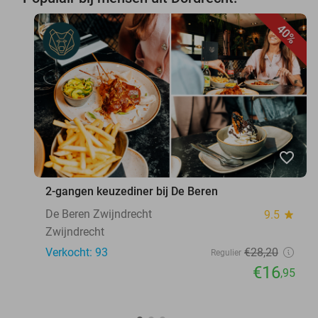
40%
favorite_border
2-gangen keuzediner bij De Beren
De Beren Zwijndrecht
9.5
star
Zwijndrecht
Verkocht: 93
€28
,20
Regulier
€16
,95