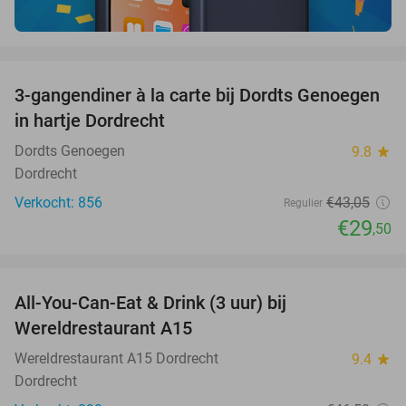
favorite_border
3-gangendiner à la carte bij Dordts Genoegen
31%
in hartje Dordrecht
Dordts Genoegen
9.8
star
Dordrecht
Verkocht: 856
€43
,05
Regulier
€29
,50
favorite_border
All-You-Can-Eat & Drink (3 uur) bij
19%
Wereldrestaurant A15
Wereldrestaurant A15 Dordrecht
9.4
star
Dordrecht