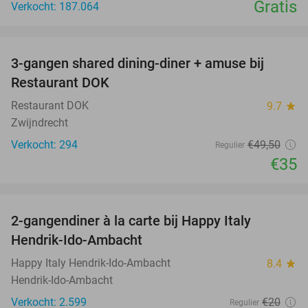
Gratis
Verkocht: 187.064
favorite_border
3-gangen shared dining-diner + amuse bij
29%
Restaurant DOK
Restaurant DOK
9.7
star
Zwijndrecht
Verkocht: 294
€49
,50
Regulier
€35
favorite_border
2-gangendiner à la carte bij Happy Italy
35%
Hendrik-Ido-Ambacht
Happy Italy Hendrik-Ido-Ambacht
8.4
star
Hendrik-Ido-Ambacht
Verkocht: 2.599
€20
Regulier