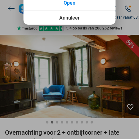
Open
7 dagen per week beschikbaar
10+ miljoen leden
Annuleer
Bereikbaar vanaf 08
9,4
op basis van
206.262 reviews
Ontdek 15.000+ deals
59%
7 dagen per week beschikbaar
10+ miljoen leden
favorite_border
Overnachting voor 2 + ontbijtcorner + late