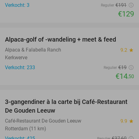
Verkocht: 3
€191
Regulier
€129
favorite_border
Alpaca-golf of -wandeling + meet & feed
24%
Alpaca & Falabella Ranch
9.2
star
Kerkwerve
Verkocht: 233
€19
Regulier
€14
,50
favorite_border
3-gangendiner à la carte bij Café-Restaurant
43%
De Gouden Leeuw
Café-Restaurant De Gouden Leeuw
9.9
star
Rotterdam (11 km)
Verkocht: 425
€37
,60
Regulier