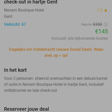
check-out in hartje Gent
Nonam Boutique Hotel
7.2
star
Gent
Verkocht: 67
€350
Regulier
€145
Inclusief alle bijkomende kosten
Dagelijks om middernacht nieuwe Social Deals. Wees
snel, op = op!
In het kort
Voor 2 personen: sfeervol overnachten in een deluxe kamer
of suite in Nonam Boutique Hotel in hartje Gent, inclusief
ontbijtcorner en late check-out
Reserveer jouw deal