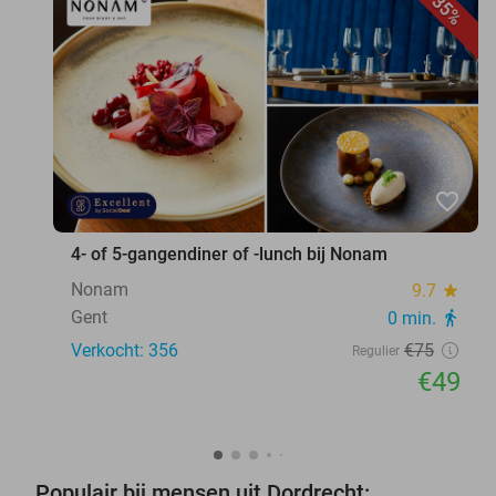
35%
favorite_border
4- of 5-gangendiner of -lunch bij Nonam
Nonam
9.7
star
Gent
0 min.
directions_walk
Verkocht: 356
€75
Regulier
€49
Populair bij mensen uit Dordrecht: