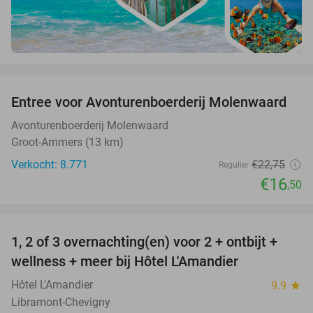
favorite_border
Entree voor Avonturenboerderij Molenwaard
27%
Avonturenboerderij Molenwaard
Groot-Ammers (13 km)
Verkocht: 8.771
€22
,75
Regulier
€16
,50
favorite_border
1, 2 of 3 overnachting(en) voor 2 + ontbijt +
32%
NEW
wellness + meer bij Hôtel L'Amandier
TODAY
Hôtel L'Amandier
9.9
star
Libramont-Chevigny