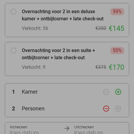
Overnachting voor 2 in een deluxe
59%
kamer + ontbijtcorner + late check-out
€145
Verkocht: 56
€350
Overnachting voor 2 in een suite +
55%
ontbijtcorner + late check-out
€170
Verkocht: 9
€375
remove_circle_outline
add_circle_outline
1
Kamer
remove_circle_outline
add_circle_outline
2
Personen
Inchecken
Uitchecken
Kies datum
Kies datum