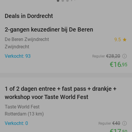
favorite_border
Deals in Dordrecht
2-gangen keuzediner bij De Beren
40%
De Beren Zwijndrecht
9.5
star
Zwijndrecht
Verkocht: 93
€28
,20
Regulier
€16
,95
favorite_border
1 of 2 dagen entree + fast pass + drankje +
56%
NEW
workshop voor Taste World Fest
TODAY
Taste World Fest
Rotterdam (13 km)
Verkocht: 0
€40
Regulier
€17
,50