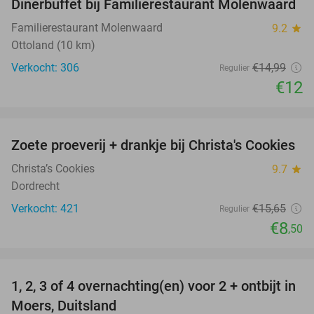
Dinerbuffet bij Familierestaurant Molenwaard
20%
Familierestaurant Molenwaard
9.2
star
Ottoland (10 km)
Verkocht: 306
€14
,99
Regulier
€12
favorite_border
Zoete proeverij + drankje bij Christa's Cookies
46%
Christa’s Cookies
9.7
star
Dordrecht
Verkocht: 421
€15
,65
Regulier
€8
,50
favorite_border
1, 2, 3 of 4 overnachting(en) voor 2 + ontbijt in
21%
Moers, Duitsland