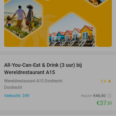
favorite_border
All-You-Can-Eat & Drink (3 uur) bij
19%
Wereldrestaurant A15
Wereldrestaurant A15 Dordrecht
9.4
star
Dordrecht
Verkocht: 249
€46
,50
Regulier
€37
,50
favorite_border