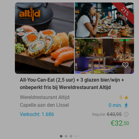
21%
favorite_border
All-You-Can-Eat (2,5 uur) + 3 glazen bier/wijn +
onbeperkt fris bij Wereldrestaurant Altijd
Wereldrestaurant Altijd
9
star
Capelle aan den IJssel
0 min.
directions_walk
Verkocht: 1.686
€40
,95
Regulier
€32
,50