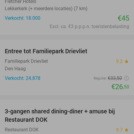
Fletcher Hotels
Lekkerkerk (+ meerdere locaties) (7 km)
€45
Verkocht: 18.000
Excl. ca. €3 p.p.p.n. toeristenbelasting
favorite_border
Entree tot Familiepark Drievliet
21%
Familiepark Drievliet
9.2
star
Den Haag
Verkocht: 24.878
€33
,50
Regulier
€26
,50
favorite_border
3-gangen shared dining-diner + amuse bij
29%
Restaurant DOK
Restaurant DOK
9.7
star