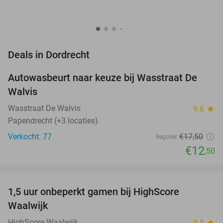
favorite_border
Deals in Dordrecht
Autowasbeurt naar keuze bij Wasstraat De
29%
Walvis
Wasstraat De Walvis
9.6
star
Papendrecht (+3 locaties)
Verkocht: 77
€17
,50
Regulier
€12
,50
favorite_border
1,5 uur onbeperkt gamen bij HighScore
33%
NEW
Waalwijk
TODAY
HighScore Waalwijk
9.5
star