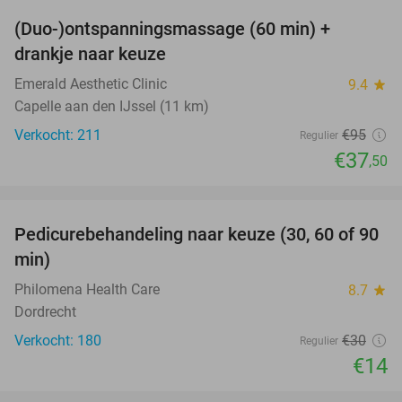
(Duo-)ontspanningsmassage (60 min) +
61%
drankje naar keuze
Emerald Aesthetic Clinic
9.4
star
Capelle aan den IJssel (11 km)
Verkocht: 211
€95
Regulier
€37
,50
favorite_border
Pedicurebehandeling naar keuze (30, 60 of 90
53%
min)
Philomena Health Care
8.7
star
Dordrecht
Verkocht: 180
€30
Regulier
€14
favorite_border