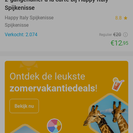
35%
Spijkenisse
Happy Italy Spijkenisse
8.8
star
Spijkenisse
Verkocht: 2.074
€20
Regulier
€12
,95
Ontdek de leukste
zomervakantiedeals
!
Bekijk nu