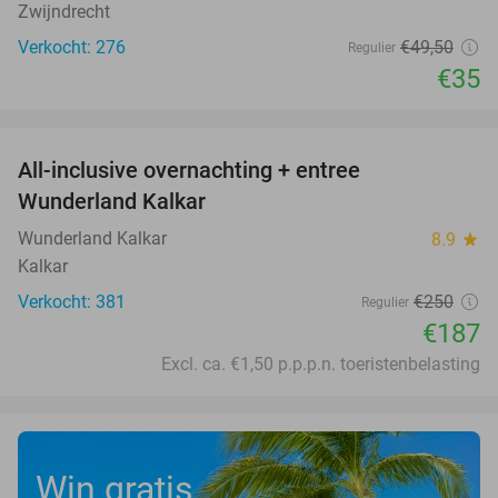
Zwijndrecht
Verkocht: 276
€49
,50
Regulier
€35
favorite_border
All-inclusive overnachting + entree
25%
Wunderland Kalkar
Wunderland Kalkar
8.9
star
Kalkar
Verkocht: 381
€250
Regulier
€187
Excl. ca. €1,50 p.p.p.n. toeristenbelasting
Win gratis