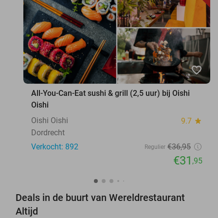
favorite_border
All-You-Can-Eat sushi & grill (2,5 uur) bij Oishi
Oishi
Oishi Oishi
9.7
star
Dordrecht
Verkocht: 892
€36
,95
Regulier
€31
,95
Deals in de buurt van Wereldrestaurant
Altijd