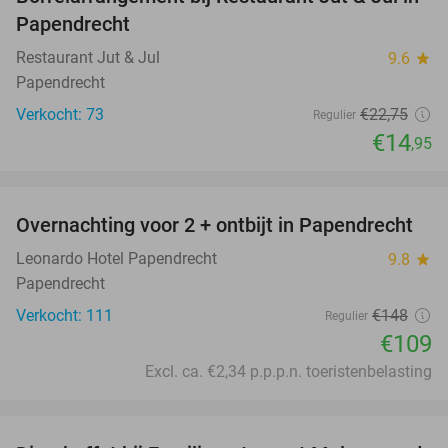
34%
Papendrecht
Restaurant Jut & Jul
9.6
star
Papendrecht
Verkocht: 73
€22
,75
Regulier
€14
,95
favorite_border
Overnachting voor 2 + ontbijt in Papendrecht
26%
Leonardo Hotel Papendrecht
9.8
star
Papendrecht
Verkocht: 111
€148
Regulier
€109
Excl. ca. €2,34 p.p.p.n. toeristenbelasting
favorite_border