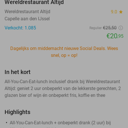
Wereldrestaurant Altijd
Wereldrestaurant Altijd
9.0
star
Capelle aan den IJssel
Verkocht: 1.085
€25
,50
Regulier
€20
,95
Dagelijks om middernacht nieuwe Social Deals. Wees
snel, op = op!
In het kort
All-You-Can-Eat-lunch inclusief drank bij Wereldrestaurant
Altijd: geniet 2 uur onbeperkt van de lekkerste gerechten, 2
glazen bier of wijn én onbeperkt fris, koffie en thee
Highlights
All-You-Can-Eat-lunch + onbeperkt drank (2 uur) bij