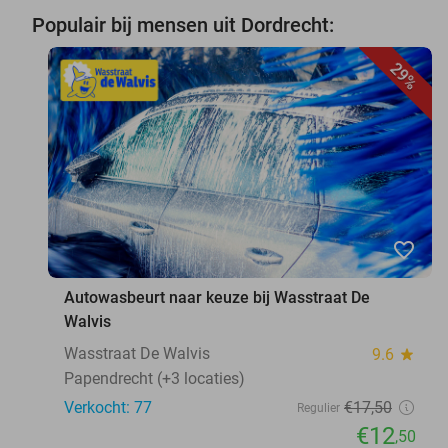
Populair bij mensen uit Dordrecht:
29%
favorite_border
Autowasbeurt naar keuze bij Wasstraat De
Walvis
Wasstraat De Walvis
9.6
star
Papendrecht (+3 locaties)
Verkocht: 77
€17
,50
Regulier
€12
,50