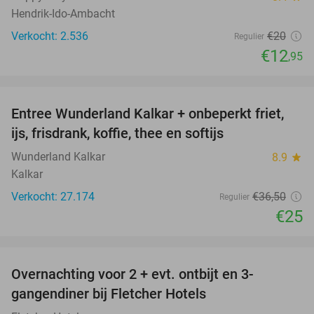
Hendrik-Ido-Ambacht
Verkocht: 2.536
€20
Regulier
€12
,95
favorite_border
Entree Wunderland Kalkar + onbeperkt friet,
32%
ijs, frisdrank, koffie, thee en softijs
Wunderland Kalkar
8.9
star
Kalkar
Verkocht: 27.174
€36
,50
Regulier
€25
favorite_border
Overnachting voor 2 + evt. ontbijt en 3-
gangendiner bij Fletcher Hotels