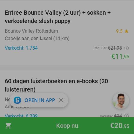
Entree Bounce Valley (2 uur) + sokken +
46%
verkoelende slush puppy
Bounce Valley Rotterdam
9.5
star
Capelle aan den IJssel (14 km)
Verkocht: 1.754
€21
,95
Regulier
€11
,95
favorite_border
100%
60 dagen luisterboeken en e-books (20
luisteruren)
Nextory
close
OPEN IN APP
Amsterdam
Verkocht: 6.389
€24
Regulier
Gratis
€20
shopping_cart
Koop nu
,95