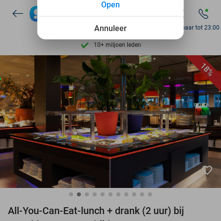
Open
7 dagen per week beschikbaar
Annuleer
Bereikbaar tot 23:00
10+ miljoen leden
9,4
op basis van
205.924 reviews
18%
Ontdek 15.000+ deals
7 dagen per week beschikbaar
10+ miljoen leden
favorite_border
All-You-Can-Eat-lunch + drank (2 uur) bij