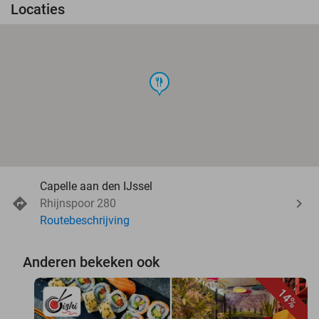
Locaties
food
Capelle aan den IJssel
Rhijnspoor 280
Routebeschrijving
Anderen bekeken ook
14%