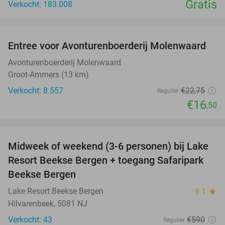
Gratis
Verkocht: 183.008
favorite_border
Entree voor Avonturenboerderij Molenwaard
27%
Avonturenboerderij Molenwaard
Groot-Ammers (13 km)
Verkocht: 8.557
€22
,75
Regulier
€16
,50
favorite_border
Midweek of weekend (3-6 personen) bij Lake
53%
Resort Beekse Bergen + toegang Safaripark
Beekse Bergen
Lake Resort Beekse Bergen
9.1
star
Hilvarenbeek, 5081 NJ
Verkocht: 43
€590
Regulier