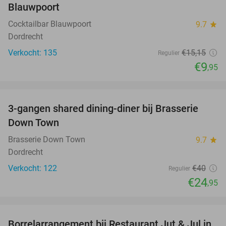
Blauwpoort
Cocktailbar Blauwpoort
9.7
star
Dordrecht
Verkocht: 135
€15
,15
Regulier
€9
,95
favorite_border
3-gangen shared dining-diner bij Brasserie
38%
Down Town
Brasserie Down Town
9.7
star
Dordrecht
Verkocht: 122
€40
Regulier
€24
,95
favorite_border
Borrelarrangement bij Restaurant Jut & Jul in