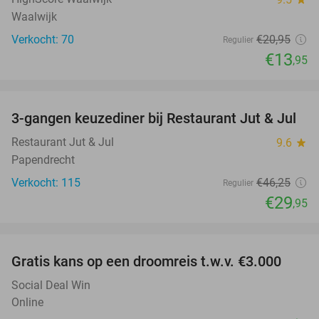
Waalwijk
Verkocht: 70
€20
,95
Regulier
€13
,95
favorite_border
3-gangen keuzediner bij Restaurant Jut & Jul
35%
Restaurant Jut & Jul
9.6
star
Papendrecht
Verkocht: 115
€46
,25
Regulier
€29
,95
favorite_border
Gratis kans op een droomreis t.w.v. €3.000
Social Deal Win
Online