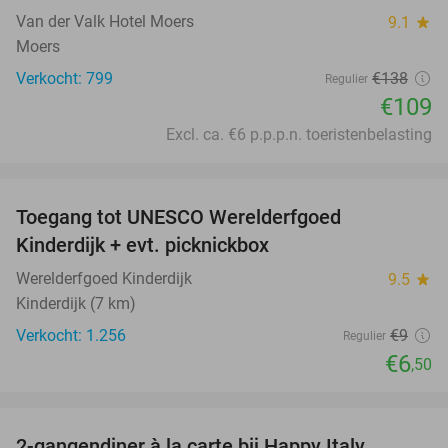
Van der Valk Hotel Moers
9.1
star
Moers
Verkocht: 799
€138
Regulier
€109
Excl. ca. €6 p.p.p.n. toeristenbelasting
favorite_border
Toegang tot UNESCO Werelderfgoed
28%
Kinderdijk + evt. picknickbox
Werelderfgoed Kinderdijk
9.5
star
Kinderdijk (7 km)
Verkocht: 1.256
€9
Regulier
€6
,50
favorite_border
2-gangendiner à la carte bij Happy Italy