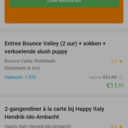
Zoek Restaurant
favorite_border
Entree Bounce Valley (2 uur) + sokken +
46%
verkoelende slush puppy
Bounce Valley Ridderkerk
9.2
star
Ridderkerk (6 km)
Verkocht: 1.976
€21
,95
Regulier
€11
,95
favorite_border
2-gangendiner à la carte bij Happy Italy
35%
Hendrik-Ido-Ambacht
Happy Italy Hendrik-Ido-Ambacht
8.4
star