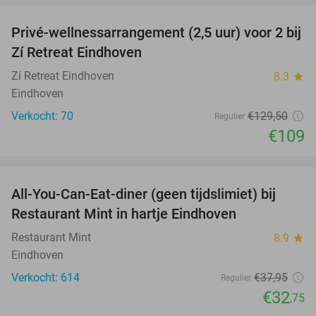
Privé-wellnessarrangement (2,5 uur) voor 2 bij
16%
Zí Retreat Eindhoven
Zí Retreat Eindhoven
8.3
star
Eindhoven
Verkocht: 70
€129
,50
Regulier
€109
favorite_border
All-You-Can-Eat-diner (geen tijdslimiet) bij
14%
Restaurant Mint in hartje Eindhoven
Restaurant Mint
8.9
star
Eindhoven
Verkocht: 614
€37
,95
Regulier
€32
,75