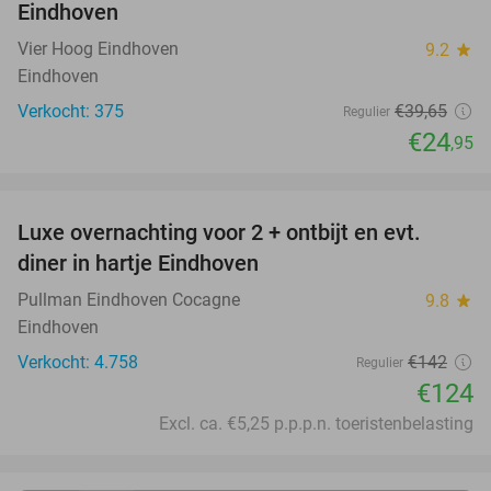
Eindhoven
Vier Hoog Eindhoven
9.2
star
Eindhoven
Verkocht: 375
€39
,65
Regulier
€24
,95
favorite_border
Luxe overnachting voor 2 + ontbijt en evt.
13%
diner in hartje Eindhoven
Pullman Eindhoven Cocagne
9.8
star
Eindhoven
Verkocht: 4.758
€142
Regulier
€124
Excl. ca. €5,25 p.p.p.n. toeristenbelasting