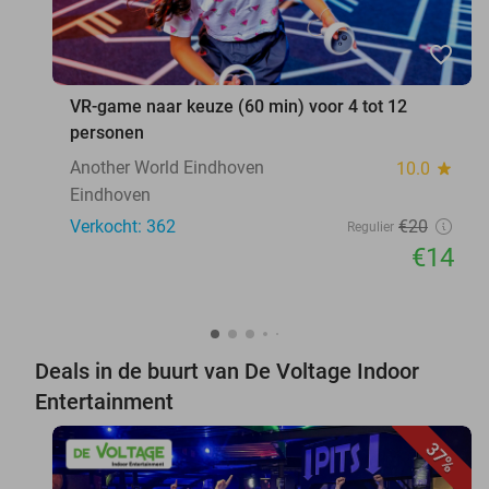
favorite_border
VR-game naar keuze (60 min) voor 4 tot 12
personen
Another World Eindhoven
10.0
star
Eindhoven
Verkocht: 362
€20
Regulier
€14
Deals in de buurt van De Voltage Indoor
Entertainment
37%