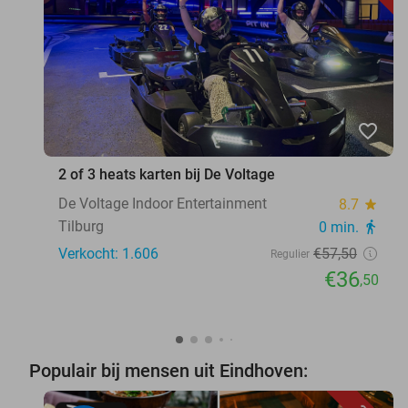
favorite_border
2 of 3 heats karten bij De Voltage
De Voltage Indoor Entertainment
8.7
star
Tilburg
0 min.
directions_walk
Verkocht: 1.606
€57
,50
Regulier
€36
,50
Populair bij mensen uit Eindhoven: