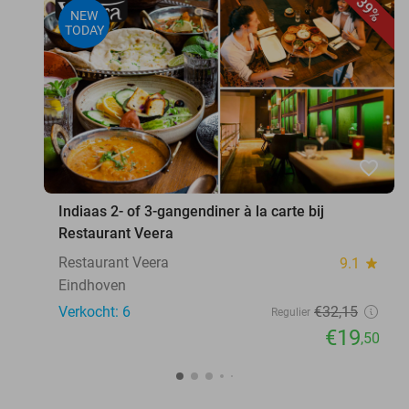
39%
NEW
TODAY
favorite_border
Indiaas 2- of 3-gangendiner à la carte bij
Restaurant Veera
Restaurant Veera
9.1
star
Eindhoven
Verkocht: 6
€32
,15
Regulier
€19
,50