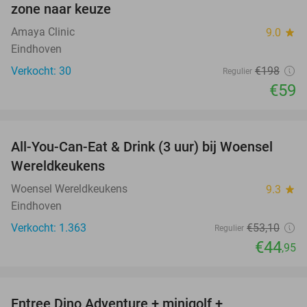
zone naar keuze
Amaya Clinic
9.0
star
Eindhoven
Verkocht: 30
€198
Regulier
€59
favorite_border
All-You-Can-Eat & Drink (3 uur) bij Woensel
15%
Wereldkeukens
Woensel Wereldkeukens
9.3
star
Eindhoven
Verkocht: 1.363
€53
,10
Regulier
€44
,95
favorite_border
Entree Dino Adventure + minigolf +