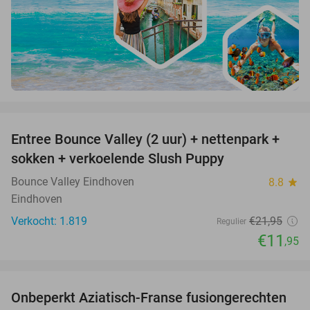
favorite_border
Entree Bounce Valley (2 uur) + nettenpark +
46%
sokken + verkoelende Slush Puppy
Bounce Valley Eindhoven
8.8
star
Eindhoven
Verkocht: 1.819
€21
,95
Regulier
€11
,95
favorite_border
Onbeperkt Aziatisch-Franse fusiongerechten
19%