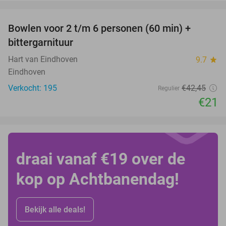
favorite_border
Bowlen voor 2 t/m 6 personen (60 min) +
51%
bittergarnituur
Hart van Eindhoven
9.7
star
Eindhoven
Verkocht: 195
€42
,45
Regulier
€21
draai vanaf €19 over de
kop op Achtbanendag!
Bekijk alle deals!