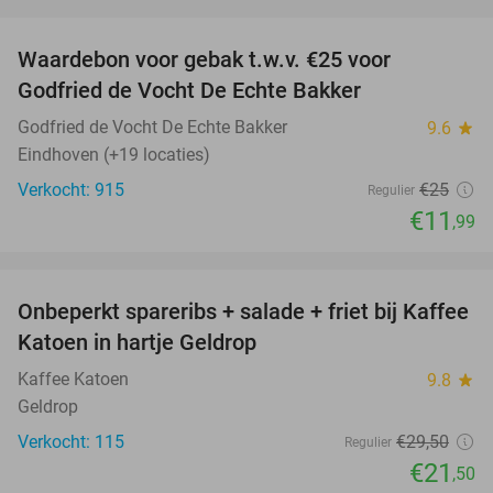
favorite_border
Waardebon voor gebak t.w.v. €25 voor
52%
Godfried de Vocht De Echte Bakker
Godfried de Vocht De Echte Bakker
9.6
star
Eindhoven (+19 locaties)
Verkocht: 915
€25
Regulier
€11
,99
favorite_border
Onbeperkt spareribs + salade + friet bij Kaffee
27%
Katoen in hartje Geldrop
Kaffee Katoen
9.8
star
Geldrop
Verkocht: 115
€29
,50
Regulier
€21
,50