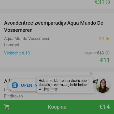
€31
,50
favorite_border
Avondentree zwemparadijs Aqua Mundo De
15%
Vossemeren
Aqua Mundo Vossemeren
9.3
star
Lommel
Verkocht: 6.181
€13
Regulier
€11
favorite_border
All-You-Can-Eat & Drink (2,5 uur) bij Lundi
14%
close
OPEN IN APP
Lundi Eindhoven
9.3
star
Eindhoven
Verkocht: 544
€42
,95
Regulier
€14
shopping_cart
Koop nu
€36
,95