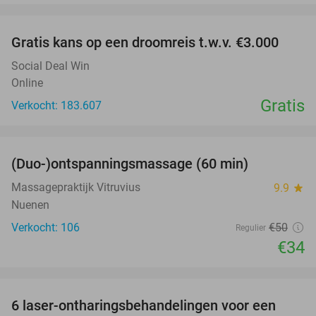
favorite_border
Gratis kans op een droomreis t.w.v. €3.000
Social Deal Win
Online
Gratis
Verkocht: 183.607
favorite_border
(Duo-)ontspanningsmassage (60 min)
32%
Massagepraktijk Vitruvius
9.9
star
Nuenen
Verkocht: 106
€50
Regulier
€34
favorite_border
6 laser-ontharingsbehandelingen voor een
70%