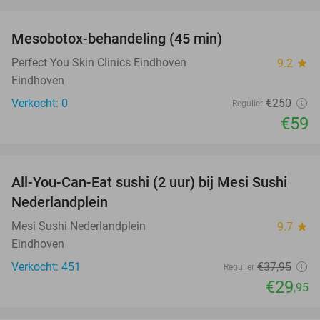
favorite_border
Mesobotox-behandeling (45 min)
76%
NEW
TODAY
Perfect You Skin Clinics Eindhoven
9.2
star
Eindhoven
Verkocht: 0
€250
Regulier
€59
favorite_border
All-You-Can-Eat sushi (2 uur) bij Mesi Sushi
21%
Nederlandplein
Mesi Sushi Nederlandplein
9.7
star
Eindhoven
Verkocht: 451
€37
,95
Regulier
€29
,95