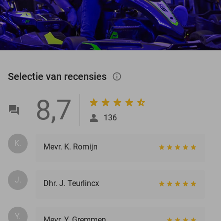
Selectie van recensies
info_outlined
8,7
136
K.
Mevr. K. Romijn
J.
Dhr. J. Teurlincx
Y.
Mevr. Y. Gremmen