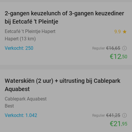
2-gangen keuzelunch of 3-gangen keuzediner
25%
bij Eetcafé 't Pleintje
Eetcafé 't Pleintje Hapert
9.9
star
Hapert (13 km)
Verkocht: 250
€16
,65
Regulier
€12
,50
favorite_border
Waterskiën (2 uur) + uitrusting bij Cablepark
47%
Aquabest
Cablepark Aquabest
Best
Verkocht: 1.042
€41
,25
Regulier
€21
,95