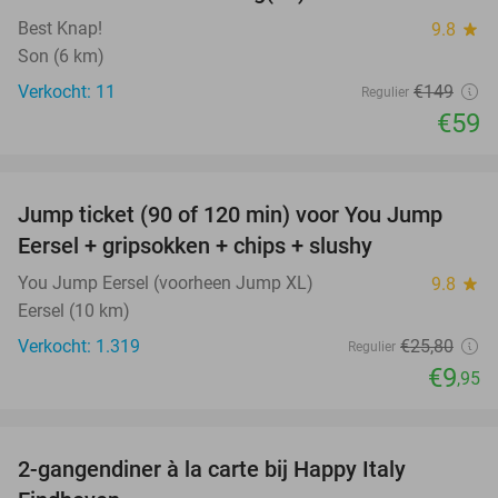
Best Knap!
9.8
star
Son (6 km)
Verkocht: 11
€149
Regulier
€59
favorite_border
Jump ticket (90 of 120 min) voor You Jump
61%
Eersel + gripsokken + chips + slushy
You Jump Eersel (voorheen Jump XL)
9.8
star
Eersel (10 km)
Verkocht: 1.319
€25
,80
Regulier
€9
,95
favorite_border
2-gangendiner à la carte bij Happy Italy
35%