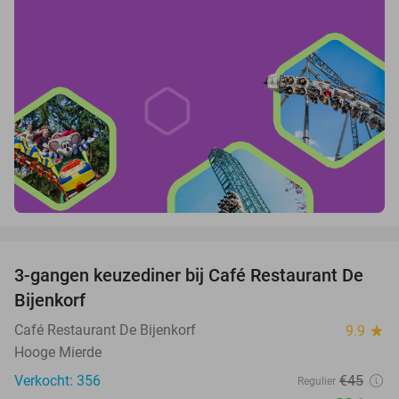
favorite_border
3-gangen keuzediner bij Café Restaurant De
30%
Bijenkorf
Café Restaurant De Bijenkorf
9.9
star
Hooge Mierde
Verkocht: 356
€45
Regulier