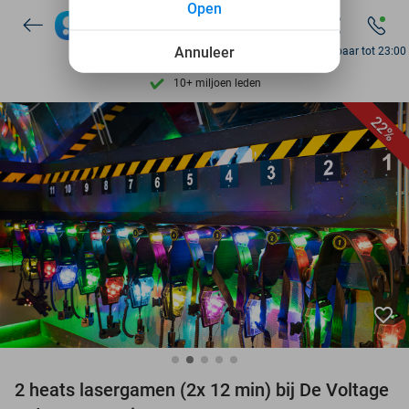
Open
Ontdek 15.000+ deals
7 dagen per week beschikbaar
Annuleer
Bereikbaar tot 23:00
10+ miljoen leden
9,4
op basis van
205.983 reviews
22%
Ontdek 15.000+ deals
7 dagen per week beschikbaar
10+ miljoen leden
favorite_border
2 heats lasergamen (2x 12 min) bij De Voltage