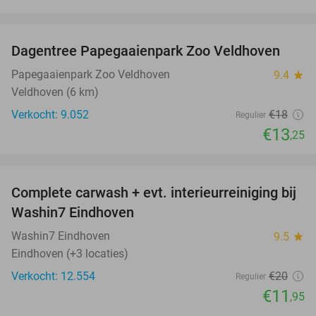
favorite_border
Dagentree Papegaaienpark Zoo Veldhoven
26%
Papegaaienpark Zoo Veldhoven
9.4
star
Veldhoven (6 km)
Verkocht: 9.052
€18
Regulier
€13
,25
favorite_border
Complete carwash + evt. interieurreiniging bij
40%
Washin7 Eindhoven
Washin7 Eindhoven
9.5
star
Eindhoven (+3 locaties)
Verkocht: 12.554
€20
Regulier
€11
,95