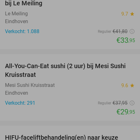
bij Le Meiling
Le Meiling
9.7
star
Eindhoven
Verkocht: 1.088
€41
,80
Regulier
€33
,95
favorite_border
All-You-Can-Eat sushi (2 uur) bij Mesi Sushi
21%
Kruisstraat
Mesi Sushi Kruisstraat
9.6
star
Eindhoven
Verkocht: 291
€37
,95
Regulier
€29
,95
favorite_border
HIFU-faceliftbehandeling(en) naar keuze
60%