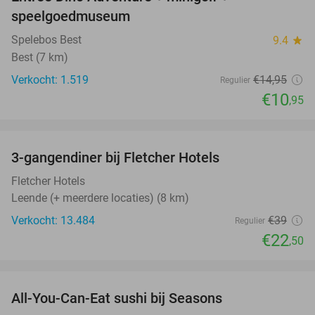
27%
speelgoedmuseum
Spelebos Best
9.4
star
Best (7 km)
Verkocht: 1.519
€14
,95
Regulier
€10
,95
favorite_border
3-gangendiner bij Fletcher Hotels
42%
Fletcher Hotels
Leende (+ meerdere locaties) (8 km)
Verkocht: 13.484
€39
Regulier
€22
,50
favorite_border
All-You-Can-Eat sushi bij Seasons
14%