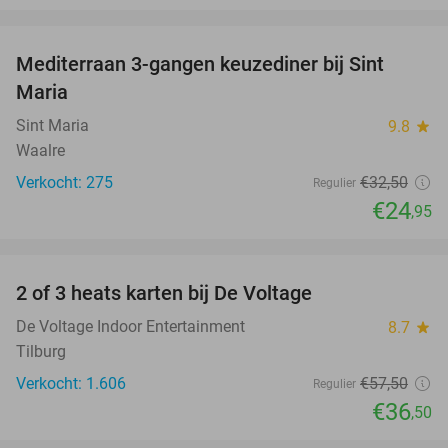
favorite_border
Mediterraan 3-gangen keuzediner bij Sint
23%
Maria
Sint Maria
9.8
star
Waalre
Verkocht: 275
€32
,50
Regulier
€24
,95
favorite_border
2 of 3 heats karten bij De Voltage
37%
De Voltage Indoor Entertainment
8.7
star
Tilburg
Verkocht: 1.606
€57
,50
Regulier
€36
,50
favorite_border