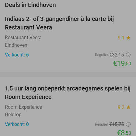
favorite_border
Deals in Eindhoven
Indiaas 2- of 3-gangendiner à la carte bij
39%
NEW
Restaurant Veera
TODAY
Restaurant Veera
9.1
star
Eindhoven
Verkocht: 6
€32
,15
Regulier
€19
,50
favorite_border
1,5 uur lang onbeperkt arcadegames spelen bij
46%
NEW
Room Experience
TODAY
Room Experience
9.2
star
Geldrop
Verkocht: 0
€15
,75
Regulier
€8
,50