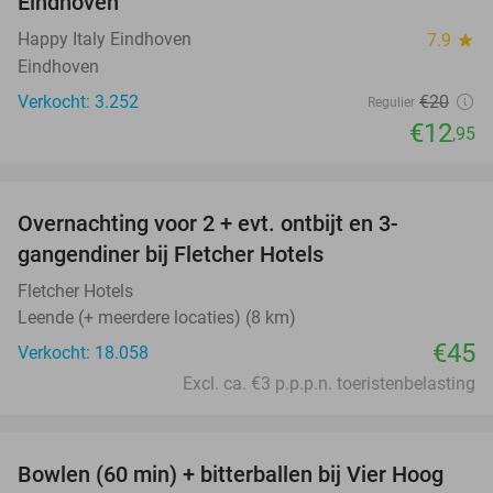
Eindhoven
Happy Italy Eindhoven
7.9
star
Eindhoven
Verkocht: 3.252
€20
Regulier
€12
,95
favorite_border
Overnachting voor 2 + evt. ontbijt en 3-
gangendiner bij Fletcher Hotels
Fletcher Hotels
Leende (+ meerdere locaties) (8 km)
€45
Verkocht: 18.058
Excl. ca. €3 p.p.p.n. toeristenbelasting
favorite_border
Bowlen (60 min) + bitterballen bij Vier Hoog
37%