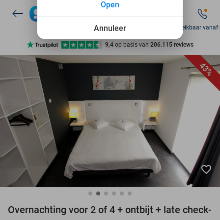
Open
7 dagen per week beschikbaar
10+ miljoen leden
Annuleer
Za bereikbaar vanaf
9,4
op basis van
206.115 reviews
Ontdek 15.000+ deals
43%
7 dagen per week beschikbaar
10+ miljoen leden
favorite_border
Overnachting voor 2 of 4 + ontbijt + late check-