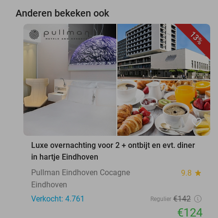
Anderen bekeken ook
13%
favorite_border
Luxe overnachting voor 2 + ontbijt en evt. diner
in hartje Eindhoven
Pullman Eindhoven Cocagne
9.8
star
Eindhoven
Verkocht: 4.761
€142
Regulier
€124