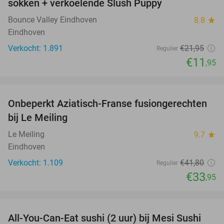
sokken + verkoelende Slush Puppy
Bounce Valley Eindhoven
8.8
star
Eindhoven
Verkocht: 1.891
€21
,95
Regulier
€11
,95
favorite_border
Onbeperkt Aziatisch-Franse fusiongerechten
19%
bij Le Meiling
Le Meiling
9.7
star
Eindhoven
Verkocht: 1.109
€41
,80
Regulier
€33
,95
favorite_border
All-You-Can-Eat sushi (2 uur) bij Mesi Sushi
21%