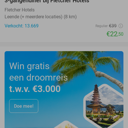
3-gangendiner bij Fletcher Hotels
42%
Fletcher Hotels
Leende (+ meerdere locaties) (8 km)
Verkocht: 13.669
€39
Regulier
€22
,50
Win gratis
een droomreis
t.w.v. €3.000
Doe mee!