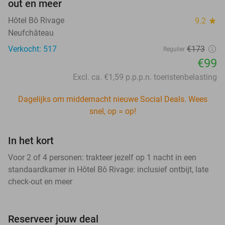
out en meer
Hôtel Bô Rivage
9.2
star
Neufchâteau
Verkocht: 517
€173
Regulier
€99
Excl. ca. €1,59 p.p.p.n. toeristenbelasting
Dagelijks om middernacht nieuwe Social Deals. Wees
snel, op = op!
In het kort
Voor 2 of 4 personen: trakteer jezelf op 1 nacht in een
standaardkamer in Hôtel Bô Rivage: inclusief ontbijt, late
check-out en meer
Reserveer jouw deal