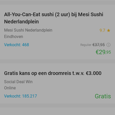
favorite_border
All-You-Can-Eat sushi (2 uur) bij Mesi Sushi
21%
Nederlandplein
Mesi Sushi Nederlandplein
9.7
star
Eindhoven
Verkocht: 468
€37
,95
Regulier
€29
,95
favorite_border
Gratis kans op een droomreis t.w.v. €3.000
Social Deal Win
Online
Gratis
Verkocht: 185.217
favorite_border