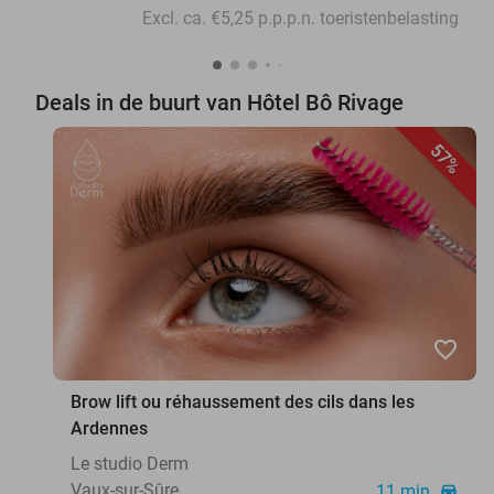
Excl. ca. €5,25 p.p.p.n. toeristenbelasting
Deals in de buurt van Hôtel Bô Rivage
57%
favorite_border
Brow lift ou réhaussement des cils dans les
Ardennes
Le studio Derm
Vaux-sur-Sûre
11 min.
directions_car