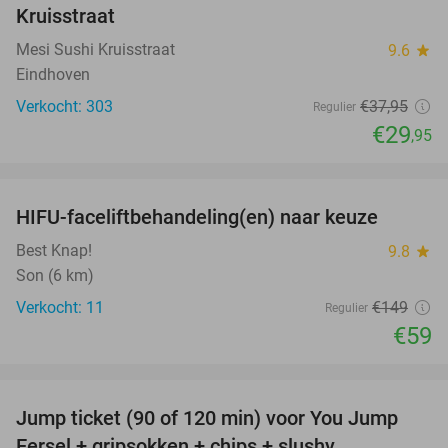
Kruisstraat
Mesi Sushi Kruisstraat
9.6
star
Eindhoven
Verkocht: 303
€37
,95
Regulier
€29
,95
favorite_border
HIFU-faceliftbehandeling(en) naar keuze
60%
Best Knap!
9.8
star
Son (6 km)
Verkocht: 11
€149
Regulier
€59
favorite_border
Jump ticket (90 of 120 min) voor You Jump
61%
Eersel + gripsokken + chips + slushy