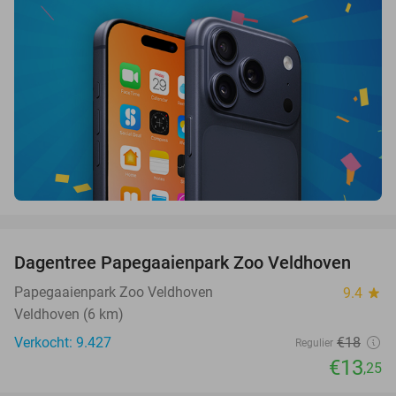
favorite_border
Dagentree Papegaaienpark Zoo Veldhoven
26%
Papegaaienpark Zoo Veldhoven
9.4
star
Veldhoven (6 km)
Verkocht: 9.427
€18
Regulier
€13
,25
favorite_border