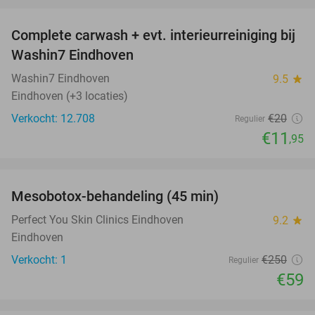
Complete carwash + evt. interieurreiniging bij
40%
Washin7 Eindhoven
Washin7 Eindhoven
9.5
star
Eindhoven (+3 locaties)
Verkocht: 12.708
€20
Regulier
€11
,95
favorite_border
Mesobotox-behandeling (45 min)
76%
NEW
TODAY
Perfect You Skin Clinics Eindhoven
9.2
star
Eindhoven
Verkocht: 1
€250
Regulier
€59