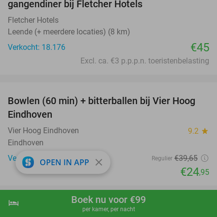
gangendiner bij Fletcher Hotels
Fletcher Hotels
Leende (+ meerdere locaties) (8 km)
€45
Verkocht: 18.176
Excl. ca. €3 p.p.p.n. toeristenbelasting
favorite_border
Bowlen (60 min) + bitterballen bij Vier Hoog
37%
Eindhoven
Vier Hoog Eindhoven
9.2
star
Eindhoven
Verkocht: 379
€39
,65
Regulier
close
OPEN IN APP
€24
,95
Boek nu voor €99
hotel
shopping_cart
Boek nu
navigate_next
per kamer, per nacht