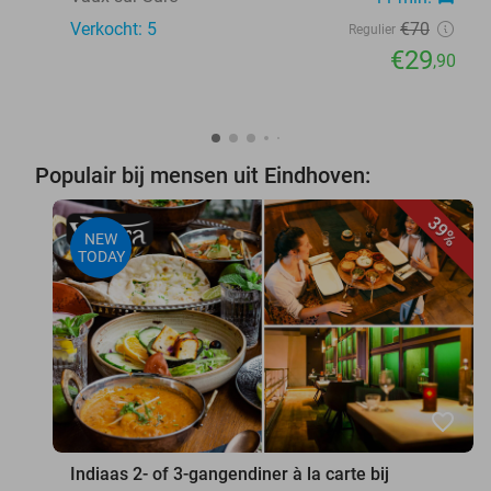
Verkocht: 5
€70
Regulier
€29
,90
Populair bij mensen uit Eindhoven:
39%
NEW
TODAY
favorite_border
Indiaas 2- of 3-gangendiner à la carte bij