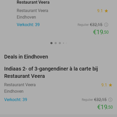
Restaurant Veera
Restaurant Veera
9.1
star
Eindhoven
Verkocht: 39
€32
,15
Regulier
€19
,50
favorite_border
Deals in Eindhoven
Indiaas 2- of 3-gangendiner à la carte bij
39%
NEW
Restaurant Veera
TODAY
Restaurant Veera
9.1
star
Eindhoven
Verkocht: 39
€32
,15
Regulier
€19
,50
favorite_border