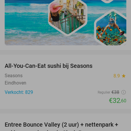
favorite_border
All-You-Can-Eat sushi bij Seasons
14%
Seasons
8.9
star
Eindhoven
Verkocht: 829
€38
Regulier
€32
,60
favorite_border
Entree Bounce Valley (2 uur) + nettenpark +
46%