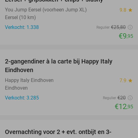
You Jump Eersel (voorheen Jump XL)
9.8
star
Eersel (10 km)
Verkocht: 1.338
€25
,80
Regulier
€9
,95
favorite_border
2-gangendiner à la carte bij Happy Italy
35%
Eindhoven
Happy Italy Eindhoven
7.9
star
Eindhoven
Verkocht: 3.285
€20
Regulier
€12
,95
favorite_border
Overnachting voor 2 + evt. ontbijt en 3-