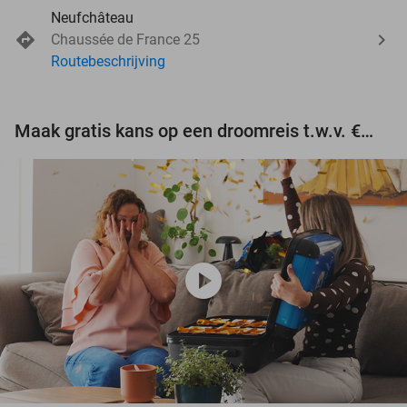
Neufchâteau
Chaussée de France 25
Routebeschrijving
Maak gratis kans op een droomreis t.w.v. €3.000!
play_circle