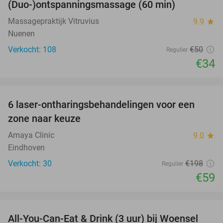
(Duo-)ontspanningsmassage (60 min)
32%
Massagepraktijk Vitruvius
9.9
star
Nuenen
Verkocht: 108
€50
Regulier
€34
favorite_border
6 laser-ontharingsbehandelingen voor een
70%
zone naar keuze
Amaya Clinic
9.0
star
Eindhoven
Verkocht: 30
€198
Regulier
€59
favorite_border
All-You-Can-Eat & Drink (3 uur) bij Woensel
15%