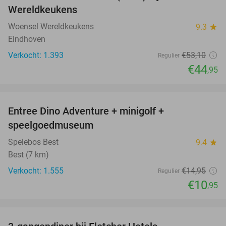
Wereldkeukens
Woensel Wereldkeukens
9.3
star
Eindhoven
Verkocht: 1.393
€53
,10
Regulier
€44
,95
favorite_border
Entree Dino Adventure + minigolf +
27%
speelgoedmuseum
Spelebos Best
9.4
star
Best (7 km)
Verkocht: 1.555
€14
,95
Regulier
€10
,95
favorite_border