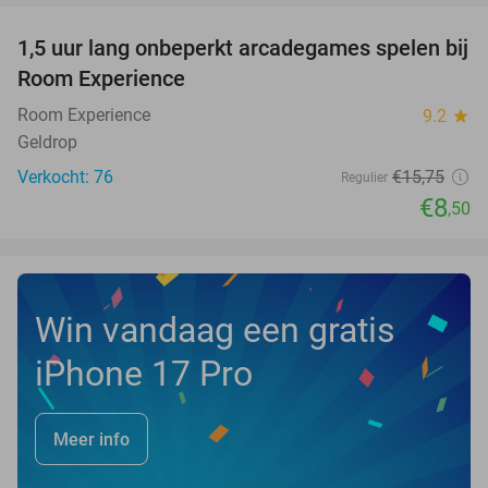
1,5 uur lang onbeperkt arcadegames spelen bij
46%
NEW
Room Experience
TODAY
Room Experience
9.2
star
Geldrop
Verkocht: 76
€15
,75
Regulier
€8
,50
Win vandaag een gratis
iPhone 17 Pro
Meer info