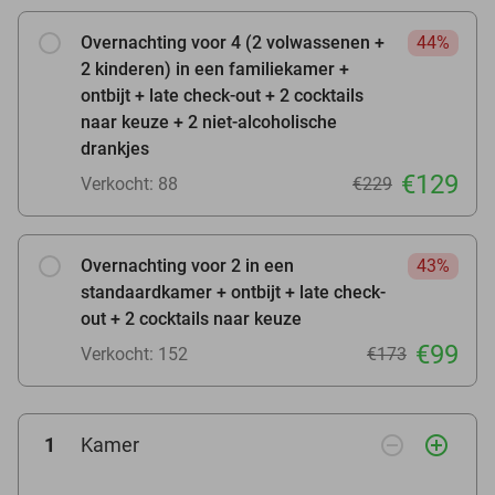
Overnachting voor 4 (2 volwassenen +
44%
2 kinderen) in een familiekamer +
ontbijt + late check-out + 2 cocktails
naar keuze + 2 niet-alcoholische
drankjes
€129
Verkocht: 88
€229
Overnachting voor 2 in een
43%
standaardkamer + ontbijt + late check-
out + 2 cocktails naar keuze
€99
Verkocht: 152
€173
remove_circle_outline
add_circle_outline
1
Kamer