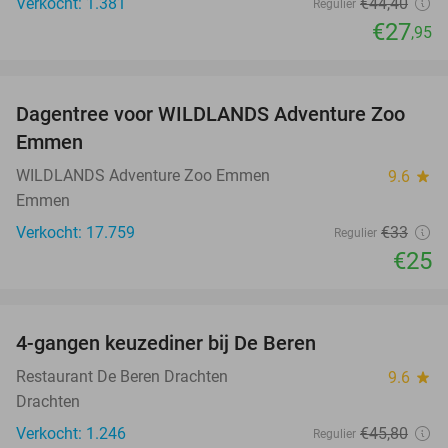
Verkocht: 1.381
€44
,40
Regulier
€27
,95
favorite_border
Dagentree voor WILDLANDS Adventure Zoo
24%
Emmen
WILDLANDS Adventure Zoo Emmen
9.6
star
Emmen
Verkocht: 17.759
€33
Regulier
€25
favorite_border
4-gangen keuzediner bij De Beren
43%
Restaurant De Beren Drachten
9.6
star
Drachten
Verkocht: 1.246
€45
,80
Regulier