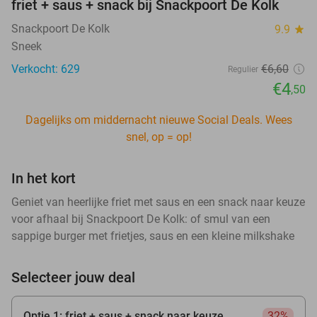
friet + saus + snack bij Snackpoort De Kolk
Snackpoort De Kolk
9.9
star
Sneek
Verkocht: 629
€6
,60
Regulier
€4
,50
Dagelijks om middernacht nieuwe Social Deals. Wees
snel, op = op!
In het kort
Geniet van heerlijke friet met saus en een snack naar keuze
voor afhaal bij Snackpoort De Kolk: of smul van een
sappige burger met frietjes, saus en een kleine milkshake
Selecteer jouw deal
Optie 1: friet + saus + snack naar keuze
32%