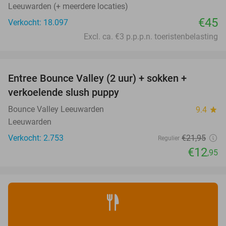
Leeuwarden (+ meerdere locaties)
€45
Verkocht: 18.097
Excl. ca. €3 p.p.p.n. toeristenbelasting
favorite_border
Entree Bounce Valley (2 uur) + sokken +
41%
verkoelende slush puppy
Bounce Valley Leeuwarden
9.4
star
Leeuwarden
Verkocht: 2.753
€21
,95
Regulier
€12
,95