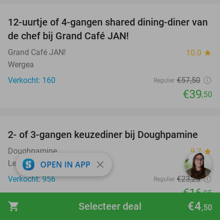
12-uurtje of 4-gangen shared dining-diner van
31%
de chef bij Grand Café JAN!
Grand Café JAN!
10.0
star
Wergea
Verkocht: 160
€57
,50
Regulier
€39
,50
favorite_border
2- of 3-gangen keuzediner bij Doughpamine
27%
Doughpamine
9.7
star
close
Leeuwarden
OPEN IN APP
Verkocht: 956
€23
,25
Regulier
€16
,95
€4
shopping_cart
Selecteer deal
,50
favorite_border