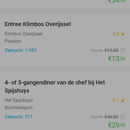
€34
,50
favorite_border
Entree Klimbos Overijssel
31%
Klimbos Overijssel
9.8
star
Paasloo
Verkocht: 1.983
€19
,50
Regulier
€13
,50
favorite_border
4- of 5-gangendiner van de chef bij Het
36%
Spijshuys
Het Spijshuys
9.7
star
Boornbergum
Verkocht: 511
€46
,50
Regulier
€29
,95