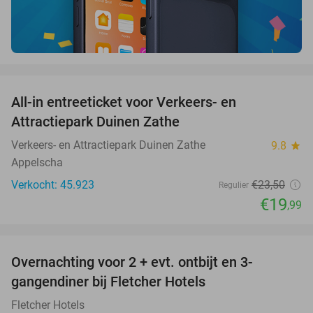
favorite_border
All-in entreeticket voor Verkeers- en
15%
Attractiepark Duinen Zathe
Verkeers- en Attractiepark Duinen Zathe
9.8
star
Appelscha
Verkocht: 45.923
€23
,50
Regulier
€19
,99
favorite_border
Overnachting voor 2 + evt. ontbijt en 3-
gangendiner bij Fletcher Hotels
Fletcher Hotels