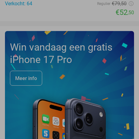
Verkocht: 64
€79
,50
Regulier
€52
,50
Win vandaag een gratis
iPhone 17 Pro
Meer info