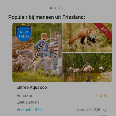
Populair bij mensen uit Friesland:
33%
NEW
TODAY
favorite_border
Entree AquaZoo
AquaZoo
9.4
star
Leeuwarden
Verkocht: 375
€22
,50
Regulier