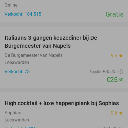
Online
Gratis
Verkocht: 184.515
favorite_border
Italiaans 3-gangen keuzediner bij De
28%
Burgemeester van Napels
De Burgemeester van Napels
9.5
star
Leeuwarden
Verkocht: 73
€35
,45
Regulier
€25
,50
favorite_border
High cocktail + luxe happerijplank bij Sophias
37%
Sophias
9.6
star
Leeuwarden