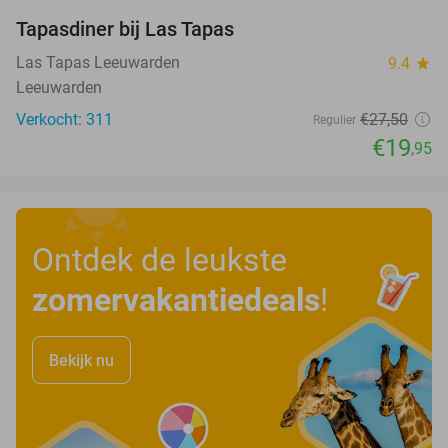
Tapasdiner bij Las Tapas
27%
Las Tapas Leeuwarden
9.4
star
Leeuwarden
Verkocht: 311
€27
,50
Regulier
€19
,95
Ontdek de leukste
zomervakantiedeals
!
Bekijk nu