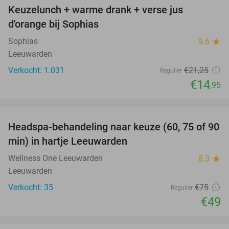
Keuzelunch + warme drank + verse jus
30%
d'orange bij Sophias
Sophias
9.6
star
Leeuwarden
Verkocht: 1.031
€21
,25
Regulier
€14
,95
favorite_border
Headspa-behandeling naar keuze (60, 75 of 90
35%
min) in hartje Leeuwarden
Wellness One Leeuwarden
8.3
star
Leeuwarden
Verkocht: 35
€75
Regulier
€49
favorite_border