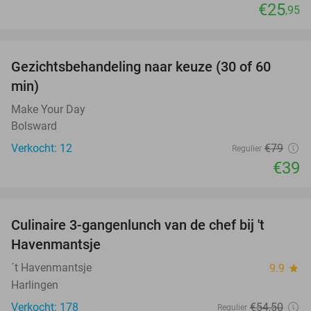
€25
,95
favorite_border
Gezichtsbehandeling naar keuze (30 of 60
51%
min)
Make Your Day
Bolsward
Verkocht: 12
€79
Regulier
€39
favorite_border
Culinaire 3-gangenlunch van de chef bij 't
38%
Havenmantsje
´t Havenmantsje
9.9
star
Harlingen
Verkocht: 178
€54
,50
Regulier