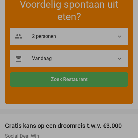
Voordelig spontaan uit
eten?
Zoek Restaurant
favorite_border
Gratis kans op een droomreis t.w.v. €3.000
Social Deal Win