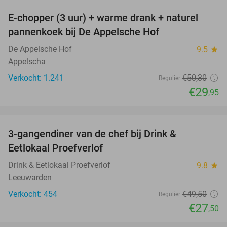
E-chopper (3 uur) + warme drank + naturel
40%
pannenkoek bij De Appelsche Hof
De Appelsche Hof
9.5
star
Appelscha
Verkocht: 1.241
€50
,30
Regulier
€29
,95
favorite_border
3-gangendiner van de chef bij Drink &
44%
Eetlokaal Proefverlof
Drink & Eetlokaal Proefverlof
9.8
star
Leeuwarden
Verkocht: 454
€49
,50
Regulier
€27
,50
favorite_border