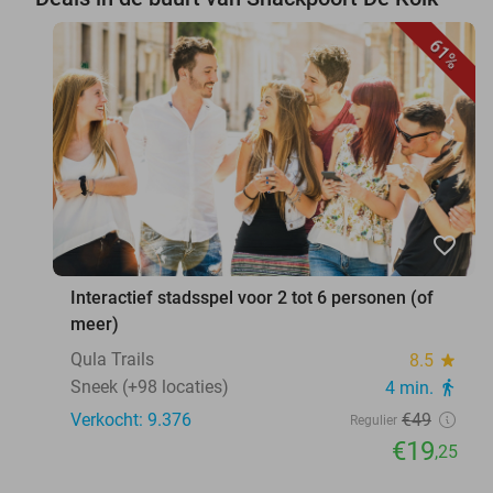
61%
favorite_border
Interactief stadsspel voor 2 tot 6 personen (of
meer)
Qula Trails
8.5
star
Sneek (+98 locaties)
4 min.
directions_walk
Verkocht: 9.376
€49
Regulier
€19
,25