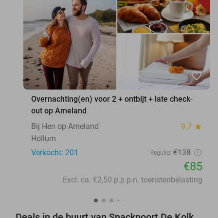
favorite_border
Overnachting(en) voor 2 + ontbijt + late check-
out op Ameland
Bij Hen op Ameland
9.7
star
Hollum
Verkocht: 201
€138
Regulier
€85
Excl. ca. €2,50 p.p.p.n. toeristenbelasting
Deals in de buurt van Snackpoort De Kolk