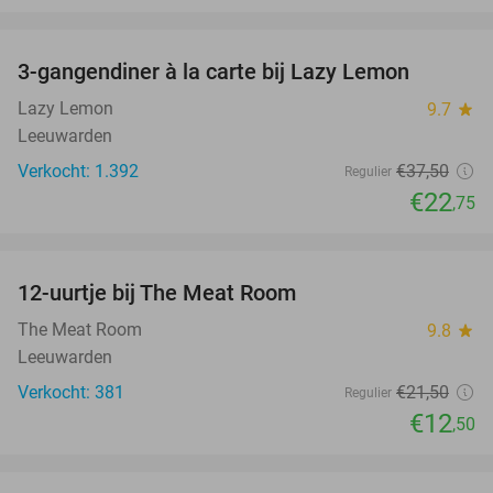
favorite_border
3-gangendiner à la carte bij Lazy Lemon
39%
Lazy Lemon
9.7
star
Leeuwarden
Verkocht: 1.392
€37
,50
Regulier
€22
,75
favorite_border
12-uurtje bij The Meat Room
42%
The Meat Room
9.8
star
Leeuwarden
Verkocht: 381
€21
,50
Regulier
€12
,50
favorite_border