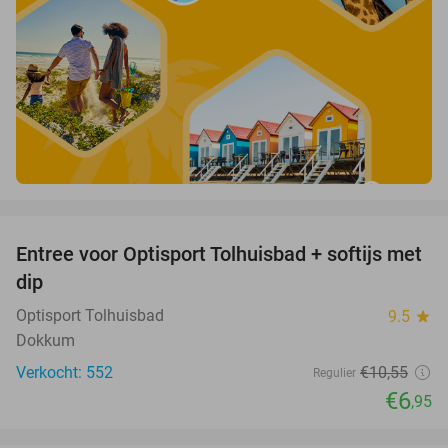
favorite_border
Entree voor Optisport Tolhuisbad + softijs met
34%
dip
Optisport Tolhuisbad
9.5
star
Dokkum
Verkocht: 552
€10
,55
Regulier
€6
,95
favorite_border