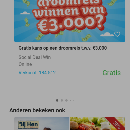
favorite_border
Gratis kans op een droomreis t.w.v. €3.000
Social Deal Win
Online
Gratis
Verkocht: 184.512
Anderen bekeken ook
38%