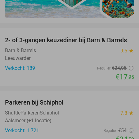
favorite_border
2- of 3-gangen keuzediner bij Barn & Barrels
28%
Barn & Barrels
9.5
star
Leeuwarden
Verkocht: 189
€24
,95
Regulier
€17
,95
favorite_border
Parkeren bij Schiphol
36%
ShuttleParkerenSchiphol
7.8
star
Aalsmeer (+1 locatie)
Verkocht: 1.721
€54
Regulier