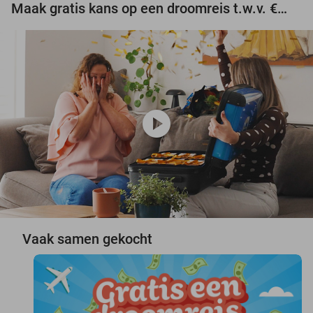
Maak gratis kans op een droomreis t.w.v. €3.000!
play_circle
Vaak samen gekocht