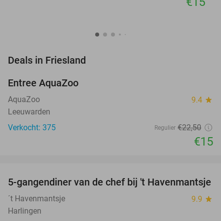
€15
favorite_border
Deals in Friesland
Entree AquaZoo
33%
NEW
TODAY
AquaZoo
9.4
star
Leeuwarden
Verkocht: 375
€22
,50
Regulier
€15
favorite_border
5-gangendiner van de chef bij 't Havenmantsje
34%
´t Havenmantsje
9.9
star
Harlingen