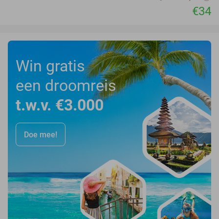
€34
Win gratis
een droomreis
t.w.v. €3.000
Doe mee!