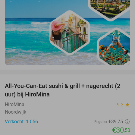
favorite_border
All-You-Can-Eat sushi & grill + nagerecht (2
23%
uur) bij HiroMina
HiroMina
9.3
star
Noordwijk
Verkocht: 1.056
€39
,75
Regulier
€30
,50