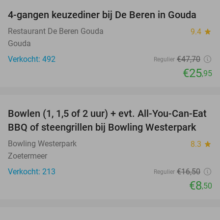
4-gangen keuzediner bij De Beren in Gouda
46%
Restaurant De Beren Gouda
9.4
star
Gouda
Verkocht: 492
€47
,70
Regulier
€25
,95
favorite_border
Bowlen (1, 1,5 of 2 uur) + evt. All-You-Can-Eat
48%
BBQ of steengrillen bij Bowling Westerpark
Bowling Westerpark
8.3
star
Zoetermeer
Verkocht: 213
€16
,50
Regulier
€8
,50
favorite_border