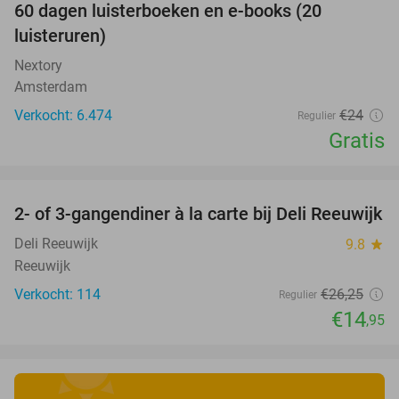
100%
60 dagen luisterboeken en e-books (20
luisteruren)
Nextory
Amsterdam
Verkocht: 6.474
€24
Regulier
Gratis
favorite_border
2- of 3-gangendiner à la carte bij Deli Reeuwijk
43%
Deli Reeuwijk
9.8
star
Reeuwijk
Verkocht: 114
€26
,25
Regulier
€14
,95