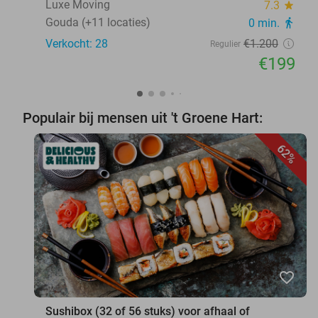
Luxe Moving
7.3
star
Gouda (+11 locaties)
0 min.
directions_walk
Verkocht: 28
€1.200
Regulier
€199
Populair bij mensen uit 't Groene Hart:
62%
favorite_border
Sushibox (32 of 56 stuks) voor afhaal of