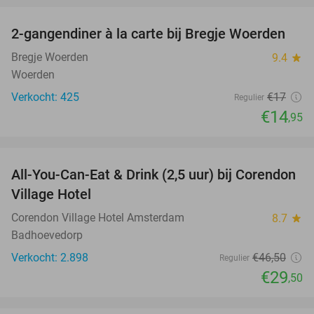
2-gangendiner à la carte bij Bregje Woerden
12%
Bregje Woerden
9.4
star
Woerden
Verkocht: 425
€17
Regulier
€14
,95
favorite_border
All-You-Can-Eat & Drink (2,5 uur) bij Corendon
37%
Village Hotel
Corendon Village Hotel Amsterdam
8.7
star
Badhoevedorp
Verkocht: 2.898
€46
,50
Regulier
€29
,50
favorite_border