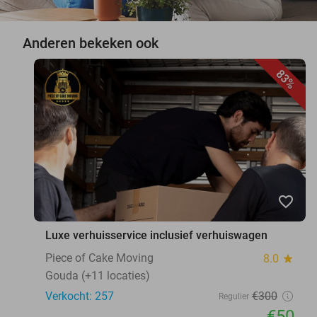
Anderen bekeken ook
83%
favorite_border
Luxe verhuisservice inclusief verhuiswagen
Piece of Cake Moving
8.0
star
Gouda (+11 locaties)
Verkocht: 257
€300
Regulier
€50