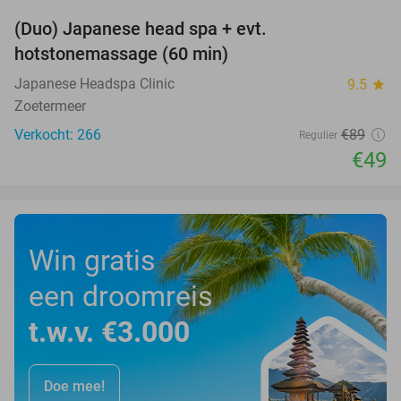
(Duo) Japanese head spa + evt.
45%
hotstonemassage (60 min)
Japanese Headspa Clinic
9.5
star
Zoetermeer
Verkocht: 266
€89
Regulier
€49
Win gratis
een droomreis
t.w.v. €3.000
Doe mee!