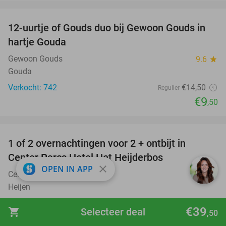
favorite_border
12-uurtje of Gouds duo bij Gewoon Gouds in
34%
hartje Gouda
Gewoon Gouds
9.6
star
Gouda
Verkocht: 742
€14
,50
Regulier
€9
,50
favorite_border
1 of 2 overnachtingen voor 2 + ontbijt in
13%
Center Parcs Hotel Het Heijderbos
close
OPEN IN APP
Center Parcs Het Heijderbos
9.1
star
Heijen
Verkocht: 2.163
€148
Regulier
€39
shopping_cart
Selecteer deal
,50
€129