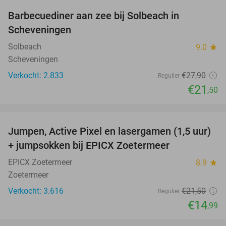
Barbecuediner aan zee bij Solbeach in
23%
Scheveningen
Solbeach
9.0
star
Scheveningen
Verkocht: 2.833
€27
,90
Regulier
€21
,50
favorite_border
Jumpen, Active Pixel en lasergamen (1,5 uur)
30%
+ jumpsokken bij EPICX Zoetermeer
EPICX Zoetermeer
8.9
star
Zoetermeer
Verkocht: 3.616
€21
,50
Regulier
€14
,99
favorite_border