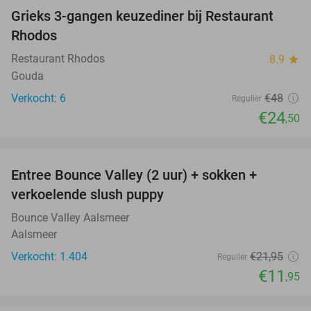
Grieks 3-gangen keuzediner bij Restaurant
49%
Rhodos
Restaurant Rhodos
8.9
star
Gouda
Verkocht: 6
€48
Regulier
€24
,50
favorite_border
Entree Bounce Valley (2 uur) + sokken +
46%
verkoelende slush puppy
Bounce Valley Aalsmeer
Aalsmeer
Verkocht: 1.404
€21
,95
Regulier
€11
,95
favorite_border