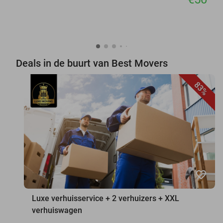
Deals in de buurt van Best Movers
83%
favorite_border
Luxe verhuisservice + 2 verhuizers + XXL
verhuiswagen