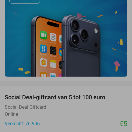
favorite_border
Social Deal-giftcard van 5 tot 100 euro
Social Deal Giftcard
Online
€5
Verkocht: 76.906