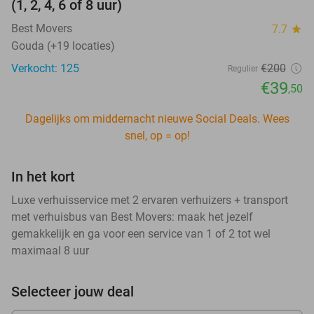
(1, 2, 4, 6 of 8 uur)
Best Movers
7.7
star
Gouda (+19 locaties)
Verkocht: 125
€200
Regulier
€39
,50
Dagelijks om middernacht nieuwe Social Deals. Wees
snel, op = op!
In het kort
Luxe verhuisservice met 2 ervaren verhuizers + transport
met verhuisbus van Best Movers: maak het jezelf
gemakkelijk en ga voor een service van 1 of 2 tot wel
maximaal 8 uur
Selecteer jouw deal