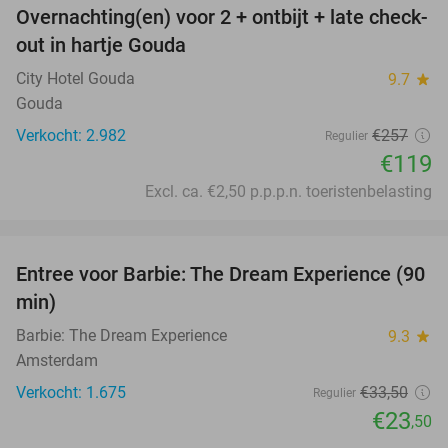
Overnachting(en) voor 2 + ontbijt + late check-
54%
out in hartje Gouda
City Hotel Gouda
9.7
star
Gouda
Verkocht: 2.982
€257
Regulier
€119
Excl. ca. €2,50 p.p.p.n. toeristenbelasting
favorite_border
Entree voor Barbie: The Dream Experience (90
30%
min)
Barbie: The Dream Experience
9.3
star
Amsterdam
Verkocht: 1.675
€33
,50
Regulier
€23
,50