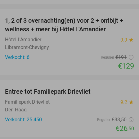
favorite_border
1, 2 of 3 overnachting(en) voor 2 + ontbijt +
32%
NEW
wellness + meer bij Hôtel L'Amandier
TODAY
Hôtel L'Amandier
9.9
star
Libramont-Chevigny
Verkocht: 6
€191
Regulier
€129
favorite_border
Entree tot Familiepark Drievliet
21%
Familiepark Drievliet
9.2
star
Den Haag
Verkocht: 25.450
€33
,50
Regulier
€26
,50
favorite_border