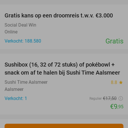
favorite_border
Gratis kans op een droomreis t.w.v. €3.000
Social Deal Win
Online
Gratis
Verkocht: 188.580
favorite_border
Sushibox (16, 32 of 72 stuks) of pokébowl +
43%
NEW
snack om af te halen bij Sushi Time Aalsmeer
TODAY
Sushi Time Aalsmeer
8.8
star
Aalsmeer
Verkocht: 1
€17
,50
Regulier
€9
,95