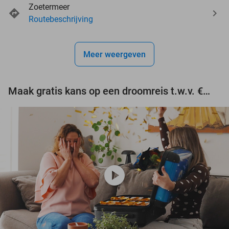
Zoetermeer
Routebeschrijving
Meer weergeven
Maak gratis kans op een droomreis t.w.v. €3.000!
play_circle