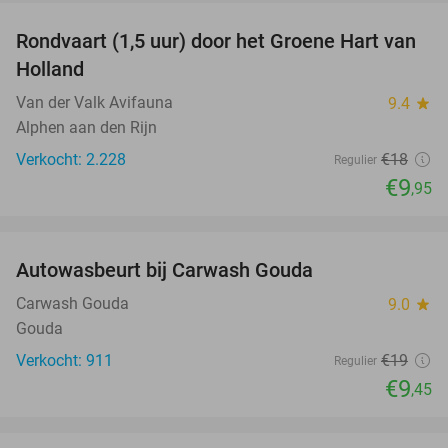
Rondvaart (1,5 uur) door het Groene Hart van
45%
Holland
Van der Valk Avifauna
9.4
star
Alphen aan den Rijn
Verkocht: 2.228
€18
Regulier
€9
,95
favorite_border
Autowasbeurt bij Carwash Gouda
50%
Carwash Gouda
9.0
star
Gouda
Verkocht: 911
€19
Regulier
€9
,45
favorite_border