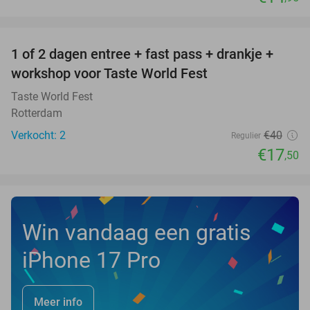
favorite_border
1 of 2 dagen entree + fast pass + drankje +
56%
NEW
workshop voor Taste World Fest
TODAY
Taste World Fest
Rotterdam
Verkocht: 2
€40
Regulier
€17
,50
Win vandaag een gratis
iPhone 17 Pro
Meer info