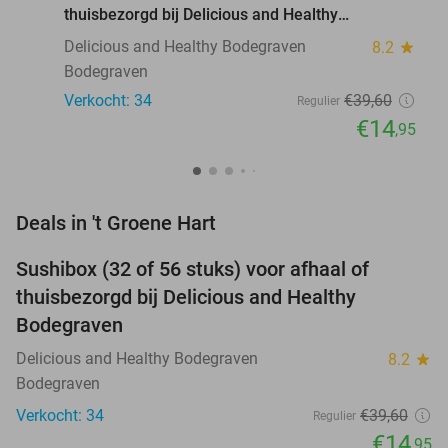
thuisbezorgd bij Delicious and Healthy
Bodegraven
Delicious and Healthy Bodegraven
8.2
star
Bodegraven
Verkocht: 34
€39
,60
Regulier
€14
,95
favorite_border
Deals in 't Groene Hart
Sushibox (32 of 56 stuks) voor afhaal of
62%
thuisbezorgd bij Delicious and Healthy
Bodegraven
Delicious and Healthy Bodegraven
8.2
star
Bodegraven
Verkocht: 34
€39
,60
Regulier
€14
,95