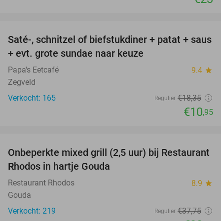
favorite_border
Saté-, schnitzel of biefstukdiner + patat + saus
40%
+ evt. grote sundae naar keuze
Papa's Eetcafé
9.4
star
Zegveld
Verkocht: 165
€18
,35
Regulier
€10
,95
favorite_border
Onbeperkte mixed grill (2,5 uur) bij Restaurant
40%
Rhodos in hartje Gouda
Restaurant Rhodos
8.9
star
Gouda
Verkocht: 219
€37
,75
Regulier