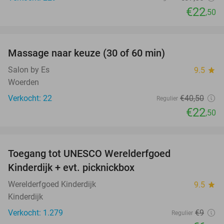
€22
,50
favorite_border
Massage naar keuze (30 of 60 min)
44%
Salon by Es
9.5
star
Woerden
Verkocht: 22
€40
,50
Regulier
€22
,50
favorite_border
Toegang tot UNESCO Werelderfgoed
28%
Kinderdijk + evt. picknickbox
Werelderfgoed Kinderdijk
9.5
star
Kinderdijk
Verkocht: 1.279
€9
Regulier