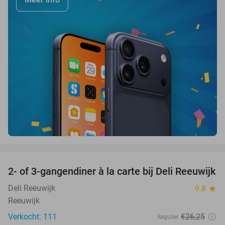
favorite_border
2- of 3-gangendiner à la carte bij Deli Reeuwijk
43%
Deli Reeuwijk
9.8
star
Reeuwijk
Verkocht: 111
€26
,25
Regulier