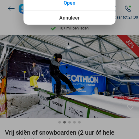
Open
7 dagen per week beschikbaar
Annuleer
Bereikbaar tot 21:00
10+ miljoen leden
9,4
op basis van
206.187 reviews
Ontdek 15.000+ deals
32%
7 dagen per week beschikbaar
10+ miljoen leden
favorite_border
Vrij skiën of snowboarden (2 uur óf hele