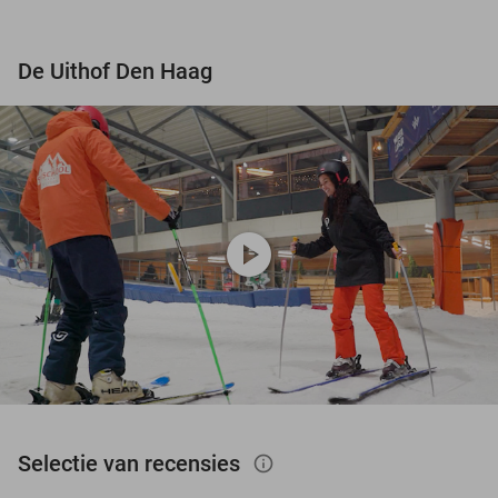
De Uithof Den Haag
play_circle
Selectie van recensies
info_outlined