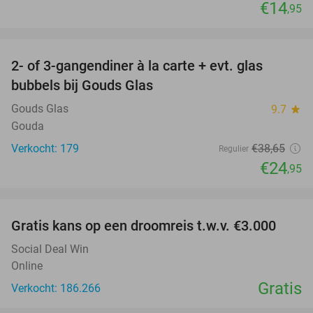
€14
,95
favorite_border
2- of 3-gangendiner à la carte + evt. glas
35%
bubbels bij Gouds Glas
Gouds Glas
9.7
star
Gouda
Verkocht: 179
€38
,65
Regulier
€24
,95
favorite_border
Gratis kans op een droomreis t.w.v. €3.000
Social Deal Win
Online
Gratis
Verkocht: 186.266