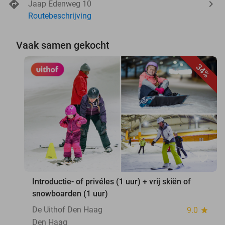
Jaap Edenweg 10
Routebeschrijving
Vaak samen gekocht
34%
favorite_border
Introductie- of privéles (1 uur) + vrij skiën of
snowboarden (1 uur)
De Uithof Den Haag
9.0
star
Den Haag