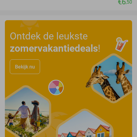
€6
,50
Ontdek de leukste
zomervakantiedeals
!
Bekijk nu