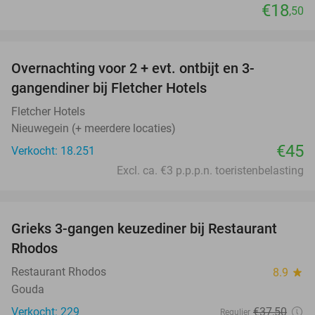
€18
,50
favorite_border
Overnachting voor 2 + evt. ontbijt en 3-
gangendiner bij Fletcher Hotels
Fletcher Hotels
Nieuwegein (+ meerdere locaties)
€45
Verkocht: 18.251
Excl. ca. €3 p.p.p.n. toeristenbelasting
favorite_border
Grieks 3-gangen keuzediner bij Restaurant
40%
Rhodos
Restaurant Rhodos
8.9
star
Gouda
Verkocht: 229
€37
,50
Regulier