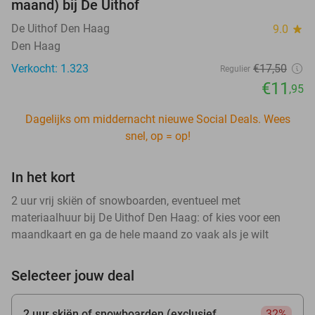
maand) bij De Uithof
De Uithof Den Haag
9.0
star
Den Haag
Verkocht: 1.323
€17
,50
Regulier
€11
,95
Dagelijks om middernacht nieuwe Social Deals. Wees
snel, op = op!
In het kort
2 uur vrij skiën of snowboarden, eventueel met
materiaalhuur bij De Uithof Den Haag: of kies voor een
maandkaart en ga de hele maand zo vaak als je wilt
Selecteer jouw deal
2 uur skiën of snowboarden (exclusief
32%