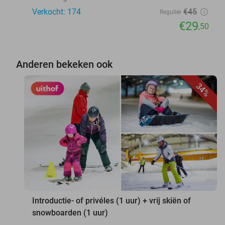
Verkocht: 174
€45
Regulier
€29
,50
Anderen bekeken ook
34%
favorite_border
Introductie- of privéles (1 uur) + vrij skiën of
snowboarden (1 uur)