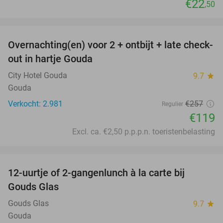
€22
,50
favorite_border
Overnachting(en) voor 2 + ontbijt + late check-
54%
out in hartje Gouda
City Hotel Gouda
9.7
star
Gouda
Verkocht: 2.981
€257
Regulier
€119
Excl. ca. €2,50 p.p.p.n. toeristenbelasting
favorite_border
12-uurtje of 2-gangenlunch à la carte bij
44%
Gouds Glas
Gouds Glas
9.7
star
Gouda