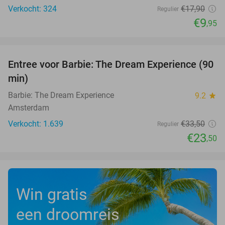
Verkocht: 324
€17
,90
Regulier
€9
,95
favorite_border
Entree voor Barbie: The Dream Experience (90
30%
min)
Barbie: The Dream Experience
9.2
star
Amsterdam
Verkocht: 1.639
€33
,50
Regulier
€23
,50
Win gratis
een droomreis