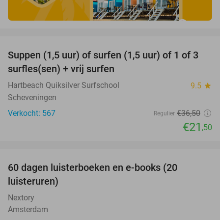
favorite_border
Suppen (1,5 uur) of surfen (1,5 uur) of 1 of 3
41%
surfles(sen) + vrij surfen
Hartbeach Quiksilver Surfschool
9.5
star
Scheveningen
Verkocht: 567
€36
,50
Regulier
€21
,50
favorite_border
100%
60 dagen luisterboeken en e-books (20
luisteruren)
Nextory
Amsterdam