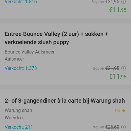
Verkocht: 1.816
€21
,95
Regulier
€11
,95
favorite_border
Entree Bounce Valley (2 uur) + sokken +
46%
verkoelende slush puppy
Bounce Valley Aalsmeer
Aalsmeer
Verkocht: 1.373
€21
,95
Regulier
€11
,95
favorite_border
2- of 3-gangendiner à la carte bij Warung shah
30%
Warung shah
9.8
star
Woerden
Verkocht: 211
€26
,60
Regulier