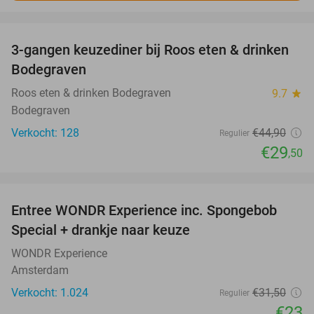
favorite_border
3-gangen keuzediner bij Roos eten & drinken
34%
Bodegraven
Roos eten & drinken Bodegraven
9.7
star
Bodegraven
Verkocht: 128
€44
,90
Regulier
€29
,50
favorite_border
Entree WONDR Experience inc. Spongebob
27%
Special + drankje naar keuze
WONDR Experience
Amsterdam
Verkocht: 1.024
€31
,50
Regulier
€23