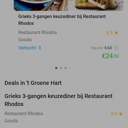
favorite_border
Grieks 3-gangen keuzediner bij Restaurant
Rhodos
Restaurant Rhodos
8.9
star
Gouda
Verkocht: 0
€48
Regulier
€24
,50
favorite_border
Deals in 't Groene Hart
Grieks 3-gangen keuzediner bij Restaurant
49%
NEW
Rhodos
TODAY
Restaurant Rhodos
8.9
star
Gouda