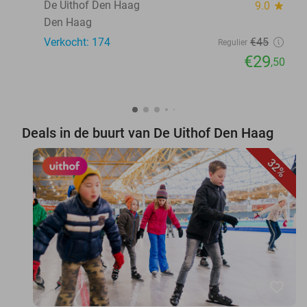
De Uithof Den Haag
9.0
star
Den Haag
Verkocht: 174
€45
Regulier
€29
,50
Deals in de buurt van De Uithof Den Haag
32%
favorite_border