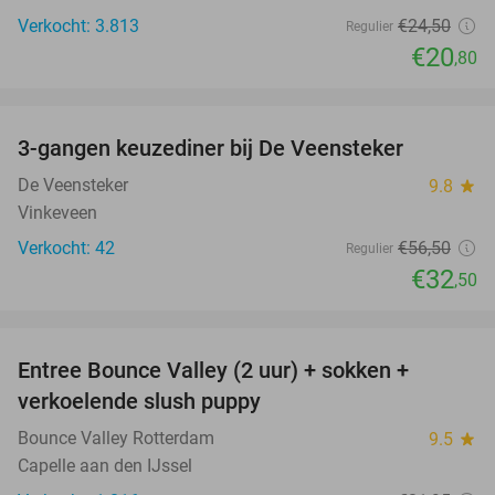
Verkocht: 3.813
€24
,50
Regulier
€20
,80
favorite_border
3-gangen keuzediner bij De Veensteker
42%
De Veensteker
9.8
star
Vinkeveen
Verkocht: 42
€56
,50
Regulier
€32
,50
favorite_border
Entree Bounce Valley (2 uur) + sokken +
46%
verkoelende slush puppy
Bounce Valley Rotterdam
9.5
star
Capelle aan den IJssel