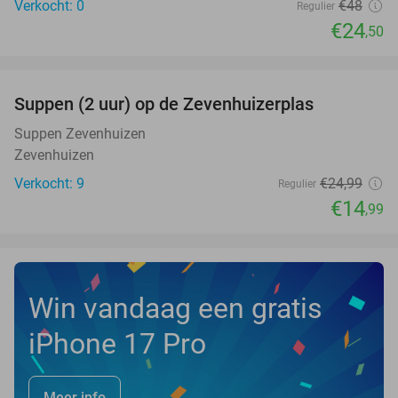
Verkocht: 0
€48
Regulier
€24
,50
favorite_border
Suppen (2 uur) op de Zevenhuizerplas
40%
NEW
TODAY
Suppen Zevenhuizen
Zevenhuizen
Verkocht: 9
€24
,99
Regulier
€14
,99
Win vandaag een gratis
iPhone 17 Pro
Meer info