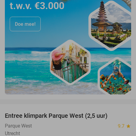
t.w.v. €3.000
Doe mee!
favorite_border
Entree klimpark Parque West (2,5 uur)
15%
Parque West
9.7
star
Utrecht