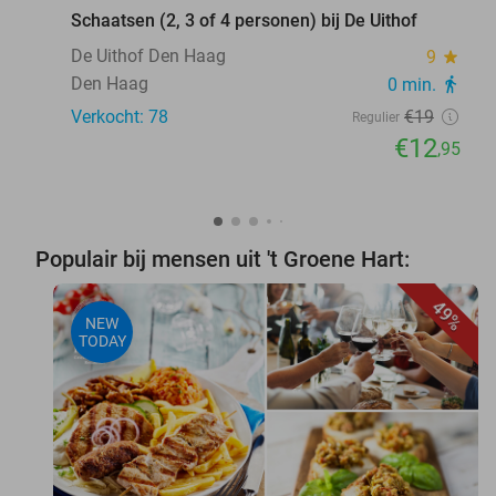
Schaatsen (2, 3 of 4 personen) bij De Uithof
De Uithof Den Haag
9
star
Den Haag
0 min.
directions_walk
Verkocht: 78
€19
Regulier
€12
,95
Populair bij mensen uit 't Groene Hart:
49%
NEW
TODAY