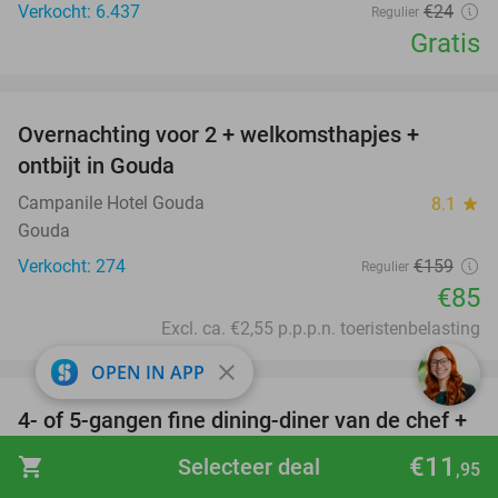
Verkocht: 6.437
€24
Regulier
Gratis
favorite_border
Overnachting voor 2 + welkomsthapjes +
47%
ontbijt in Gouda
Campanile Hotel Gouda
8.1
star
Gouda
Verkocht: 274
€159
Regulier
€85
Excl. ca. €2,55 p.p.p.n. toeristenbelasting
favorite_border
close
OPEN IN APP
4- of 5-gangen fine dining-diner van de chef +
30%
amuse + evt. glas bubbels bij Rivers
€11
shopping_cart
Selecteer deal
,95
Marnemoende