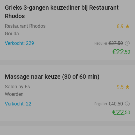
Grieks 3-gangen keuzediner bij Restaurant
40%
Rhodos
Restaurant Rhodos
8.9
star
Gouda
Verkocht: 229
€37
,50
Regulier
€22
,50
favorite_border
Massage naar keuze (30 of 60 min)
44%
Salon by Es
9.5
star
Woerden
Verkocht: 22
€40
,50
Regulier
€22
,50
favorite_border