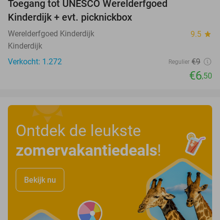
Toegang tot UNESCO Werelderfgoed
28%
Kinderdijk + evt. picknickbox
Werelderfgoed Kinderdijk
9.5
star
Kinderdijk
Verkocht: 1.272
€9
Regulier
€6
,50
Ontdek de leukste
zomervakantiedeals
!
Bekijk nu