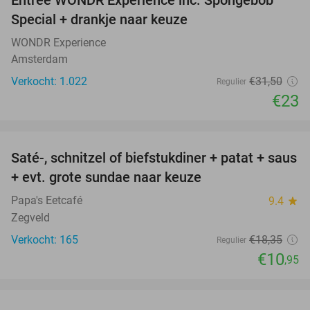
27%
Special + drankje naar keuze
WONDR Experience
Amsterdam
Verkocht: 1.022
€31
,50
Regulier
€23
favorite_border
Saté-, schnitzel of biefstukdiner + patat + saus
40%
+ evt. grote sundae naar keuze
Papa's Eetcafé
9.4
star
Zegveld
Verkocht: 165
€18
,35
Regulier
€10
,95
favorite_border