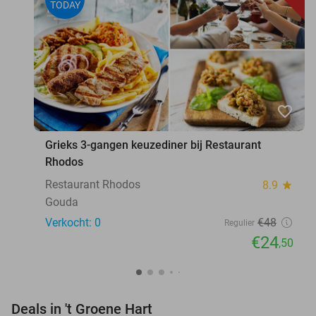
TODAY
favorite_border
Grieks 3-gangen keuzediner bij Restaurant
Rhodos
Restaurant Rhodos
8.9
star
Gouda
Verkocht: 0
€48
Regulier
€24
,50
favorite_border
Deals in 't Groene Hart