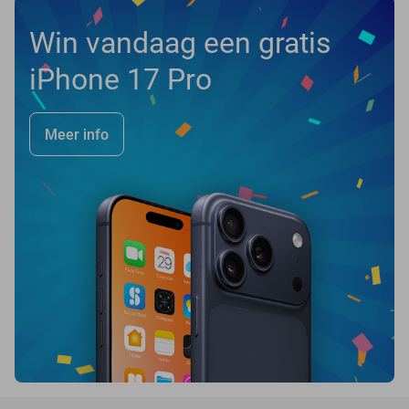
Win vandaag een gratis
iPhone 17 Pro
Meer info
favorite_border