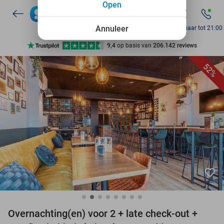
Open
10+ miljoen leden
9,4
op basis van
206.142 reviews
Annuleer
Bereikbaar tot 21:00
Ontdek 15.000+ deals
7 dagen per week beschikbaar
52%
10+ miljoen leden
favorite_border
Overnachting(en) voor 2 + late check-out +