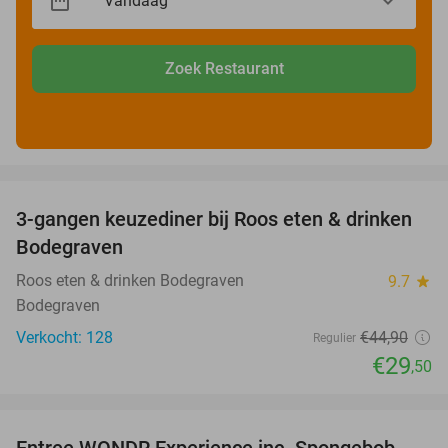
Zoek Restaurant
favorite_border
3-gangen keuzediner bij Roos eten & drinken
34%
Bodegraven
Roos eten & drinken Bodegraven
9.7
star
Bodegraven
Verkocht: 128
€44
,90
Regulier
€29
,50
favorite_border
Entree WONDR Experience inc. Spongebob