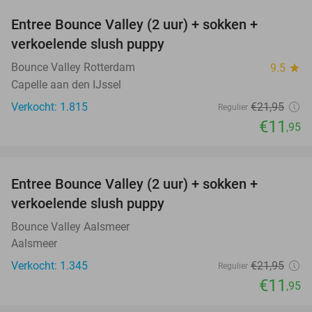
Entree Bounce Valley (2 uur) + sokken +
46%
verkoelende slush puppy
Bounce Valley Rotterdam
9.5
star
Capelle aan den IJssel
Verkocht: 1.815
€21
,95
Regulier
€11
,95
favorite_border
Entree Bounce Valley (2 uur) + sokken +
46%
verkoelende slush puppy
Bounce Valley Aalsmeer
Aalsmeer
Verkocht: 1.345
€21
,95
Regulier
€11
,95
favorite_border