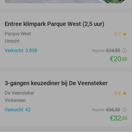
favorite_border
Entree klimpark Parque West (2,5 uur)
15%
Parque West
9.7
star
Utrecht
Verkocht: 3.808
€24
,50
Regulier
€20
,80
favorite_border
3-gangen keuzediner bij De Veensteker
42%
De Veensteker
9.8
star
Vinkeveen
Verkocht: 42
€56
,50
Regulier
€32
,50
favorite_border