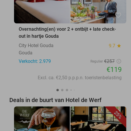
favorite_border
Overnachting(en) voor 2 + ontbijt + late check-
out in hartje Gouda
City Hotel Gouda
9.7
star
Gouda
Verkocht: 2.979
€257
Regulier
€119
Excl. ca. €2,50 p.p.p.n. toeristenbelasting
Deals in de buurt van Hotel de Werf
25%