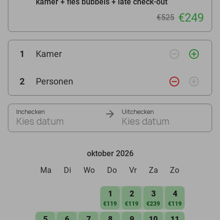
kamer + fles bubbels + late check-out
€249
€525
remove_circle_outline
add_circle_outline
1
Kamer
remove_circle_outline
add_circle_outline
2
Personen
Inchecken
Uitchecken
Kies datum
Kies datum
oktober 2026
Ma
Di
Wo
Do
Vr
Za
Zo
1
2
3
4
€119
€119
€239
€119
5
6
7
8
9
10
11