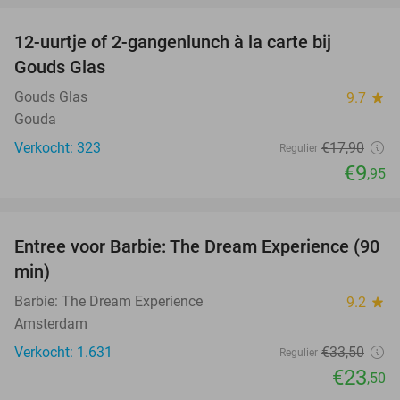
12-uurtje of 2-gangenlunch à la carte bij
44%
Gouds Glas
Gouds Glas
9.7
star
Gouda
Verkocht: 323
€17
,90
Regulier
€9
,95
favorite_border
Entree voor Barbie: The Dream Experience (90
30%
min)
Barbie: The Dream Experience
9.2
star
Amsterdam
Verkocht: 1.631
€33
,50
Regulier
€23
,50