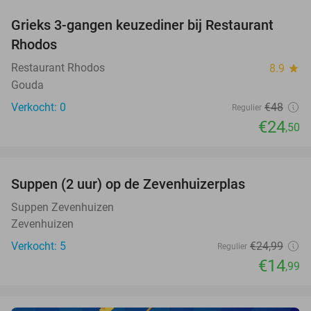
Grieks 3-gangen keuzediner bij Restaurant
49%
NEW
Rhodos
TODAY
Restaurant Rhodos
8.9
star
Gouda
Verkocht: 0
€48
Regulier
€24
,50
favorite_border
Suppen (2 uur) op de Zevenhuizerplas
40%
NEW
TODAY
Suppen Zevenhuizen
Zevenhuizen
Verkocht: 5
€24
,99
Regulier
€14
,99