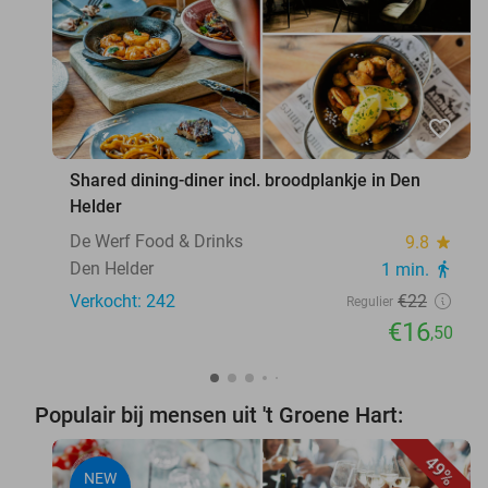
favorite_border
Shared dining-diner incl. broodplankje in Den
Helder
De Werf Food & Drinks
9.8
star
Den Helder
1 min.
directions_walk
Verkocht: 242
€22
Regulier
€16
,50
Populair bij mensen uit 't Groene Hart:
49%
NEW