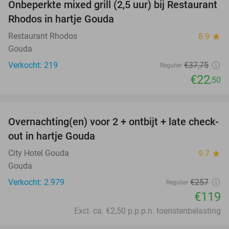
Onbeperkte mixed grill (2,5 uur) bij Restaurant
40%
Rhodos in hartje Gouda
Restaurant Rhodos
8.9
star
Gouda
Verkocht: 219
€37
,75
Regulier
€22
,50
favorite_border
Overnachting(en) voor 2 + ontbijt + late check-
54%
out in hartje Gouda
City Hotel Gouda
9.7
star
Gouda
Verkocht: 2.979
€257
Regulier
€119
Excl. ca. €2,50 p.p.p.n. toeristenbelasting
favorite_border