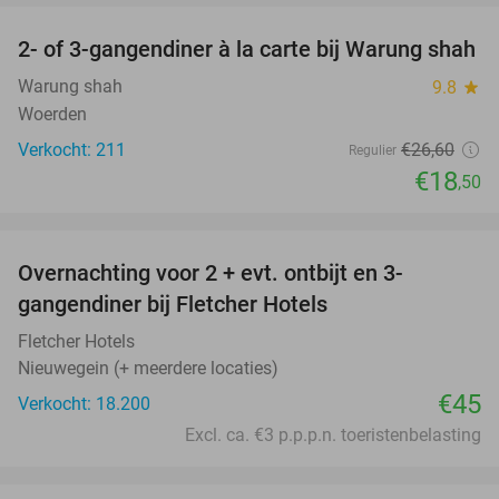
2- of 3-gangendiner à la carte bij Warung shah
30%
Warung shah
9.8
star
Woerden
Verkocht: 211
€26
,60
Regulier
€18
,50
favorite_border
Overnachting voor 2 + evt. ontbijt en 3-
gangendiner bij Fletcher Hotels
Fletcher Hotels
Nieuwegein (+ meerdere locaties)
€45
Verkocht: 18.200
Excl. ca. €3 p.p.p.n. toeristenbelasting
favorite_border