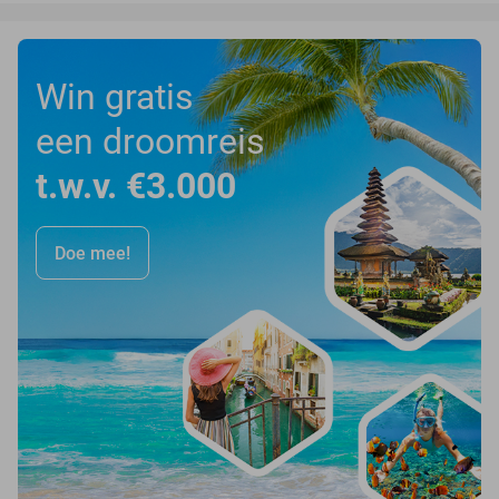
Win gratis
een droomreis
t.w.v. €3.000
Doe mee!