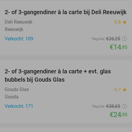
2- of 3-gangendiner à la carte bij Deli Reeuwijk
43%
Deli Reeuwijk
9.8
star
Reeuwijk
Verkocht: 109
€26
,25
Regulier
€14
,95
favorite_border
2- of 3-gangendiner à la carte + evt. glas
35%
bubbels bij Gouds Glas
Gouds Glas
9.7
star
Gouda
Verkocht: 171
€38
,65
Regulier
€24
,95
favorite_border