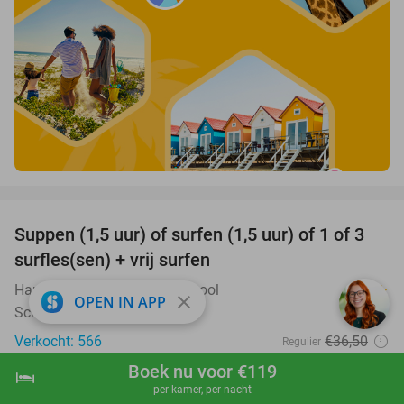
favorite_border
Suppen (1,5 uur) of surfen (1,5 uur) of 1 of 3
41%
surfles(sen) + vrij surfen
Hartbeach Quiksilver Surfschool
9.5
star
close
OPEN IN APP
Scheveningen
Verkocht: 566
€36
,50
Regulier
€21
,50
Boek nu voor €119
hotel
shopping_cart
Boek nu
navigate_next
per kamer, per nacht
favorite_border