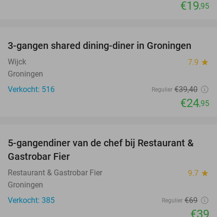
€19
,95
favorite_border
3-gangen shared dining-diner in Groningen
37%
Wijck
7.9
star
Groningen
Verkocht: 516
€39
,40
Regulier
€24
,95
favorite_border
5-gangendiner van de chef bij Restaurant &
43%
Gastrobar Fier
Restaurant & Gastrobar Fier
9.7
star
Groningen
Verkocht: 385
€69
Regulier
€39