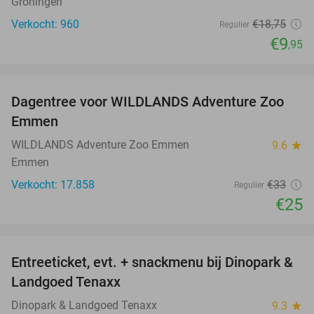
Groningen
Verkocht: 960
€18
,75
Regulier
€9
,95
favorite_border
Dagentree voor WILDLANDS Adventure Zoo
24%
Emmen
WILDLANDS Adventure Zoo Emmen
9.6
star
Emmen
Verkocht: 17.858
€33
Regulier
€25
favorite_border
Entreeticket, evt. + snackmenu bij Dinopark &
22%
Landgoed Tenaxx
Dinopark & Landgoed Tenaxx
9.3
star