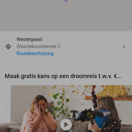
Westergeast
Weardebuorsterwei 2
Routebeschrijving
Maak gratis kans op een droomreis t.w.v. €3.000!
play_circle