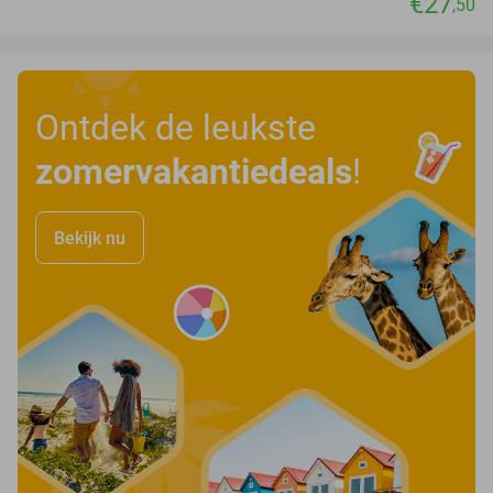
€27
,50
Ontdek de leukste
zomervakantiedeals
!
Bekijk nu