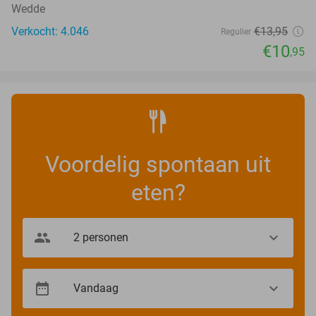
Wedde
Verkocht: 4.046
€13
,95
Regulier
€10
,95
Voordelig spontaan uit
eten?