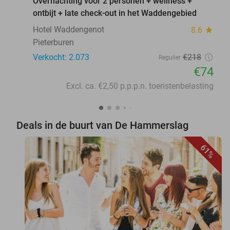
Overnachting voor 2 personen + wellness +
ontbijt + late check-out in het Waddengebied
Hotel Waddengenot
8.6
star
Pieterburen
Verkocht: 2.073
€218
Regulier
€74
Excl. ca. €2,50 p.p.p.n. toeristenbelasting
Deals in de buurt van De Hammerslag
61%