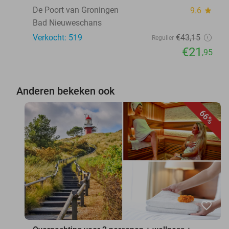
De Poort van Groningen
9.6
star
Bad Nieuweschans
Verkocht: 519
€43
,15
Regulier
€21
,95
Anderen bekeken ook
66%
favorite_border