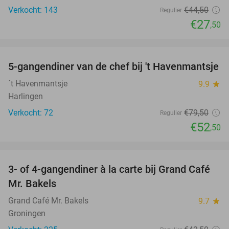
Verkocht: 143
€44
,50
Regulier
€27
,50
favorite_border
5-gangendiner van de chef bij 't Havenmantsje
34%
´t Havenmantsje
9.9
star
Harlingen
Verkocht: 72
€79
,50
Regulier
€52
,50
favorite_border
3- of 4-gangendiner à la carte bij Grand Café
38%
Mr. Bakels
Grand Café Mr. Bakels
9.7
star
Groningen