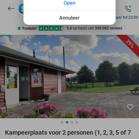
Open
7 dagen per week beschikbaar
10+ miljoen leden
Annuleer
Bereikbaar tot 23:00
9,4
op basis van
206.082 reviews
Ontdek 15.000+ deals
29%
7 dagen per week beschikbaar
10+ miljoen leden
favorite_border
Kampeerplaats voor 2 personen (1, 2, 3, 5 of 7