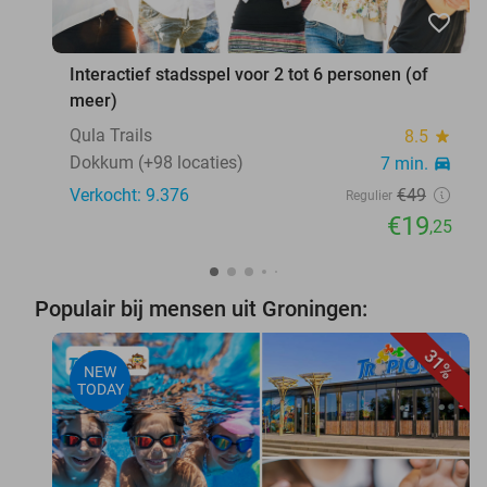
favorite_border
Interactief stadsspel voor 2 tot 6 personen (of
meer)
Qula Trails
8.5
star
Dokkum (+98 locaties)
7 min.
directions_car
Verkocht: 9.376
€49
Regulier
€19
,25
Populair bij mensen uit Groningen:
31%
NEW
TODAY