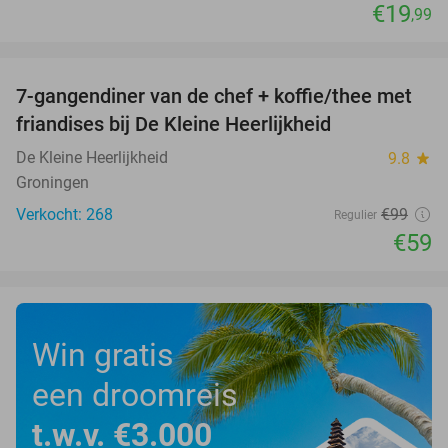
€19
,99
favorite_border
7-gangendiner van de chef + koffie/thee met
40%
friandises bij De Kleine Heerlijkheid
De Kleine Heerlijkheid
9.8
star
Groningen
Verkocht: 268
€99
Regulier
€59
Win gratis
een droomreis
t.w.v. €3.000