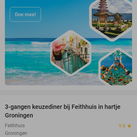
Doe mee!
favorite_border
3-gangen keuzediner bij Feithhuis in hartje
38%
Groningen
Feithhuis
9.8
star
Groningen