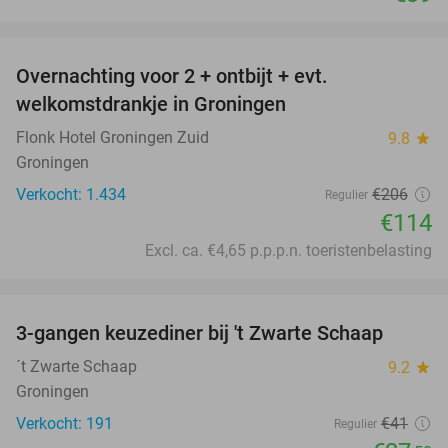
favorite_border
Overnachting voor 2 + ontbijt + evt.
45%
welkomstdrankje in Groningen
Flonk Hotel Groningen Zuid
9.8
star
Groningen
Verkocht: 1.434
€206
Regulier
€114
Excl. ca. €4,65 p.p.p.n. toeristenbelasting
favorite_border
3-gangen keuzediner bij 't Zwarte Schaap
33%
´t Zwarte Schaap
9.2
star
Groningen
Verkocht: 191
€41
Regulier