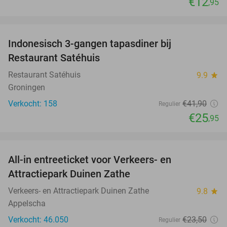
€12
,95
favorite_border
Indonesisch 3-gangen tapasdiner bij
38%
Restaurant Satéhuis
Restaurant Satéhuis
9.9
star
Groningen
Verkocht: 158
€41
,90
Regulier
€25
,95
favorite_border
All-in entreeticket voor Verkeers- en
15%
Attractiepark Duinen Zathe
Verkeers- en Attractiepark Duinen Zathe
9.8
star
Appelscha
Verkocht: 46.050
€23
,50
Regulier