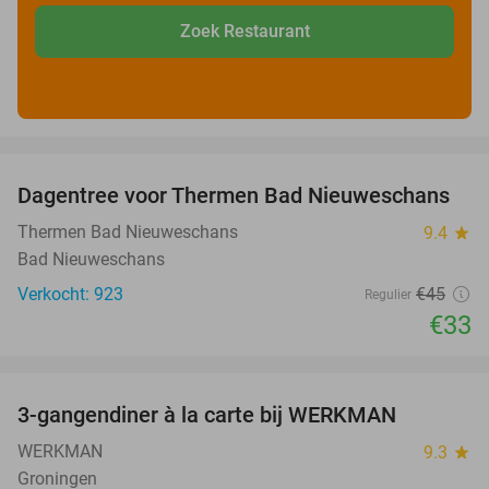
Zoek Restaurant
favorite_border
Dagentree voor Thermen Bad Nieuweschans
27%
Thermen Bad Nieuweschans
9.4
star
Bad Nieuweschans
Verkocht: 923
€45
Regulier
€33
favorite_border
3-gangendiner à la carte bij WERKMAN
40%
WERKMAN
9.3
star
Groningen