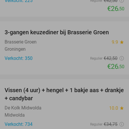
Verkocht: 225
€42
,50
Regulier
€26
,50
favorite_border
3-gangen keuzediner bij Brasserie Groen
38%
Brasserie Groen
9.9
star
Groningen
Verkocht: 350
€42
,50
Regulier
€26
,50
favorite_border
Vissen (4 uur) + hengel + 1 bakje aas + drankje
43%
+ candybar
De Kolk Midwolda
10.0
star
Midwolda
Verkocht: 734
€34
,75
Regulier