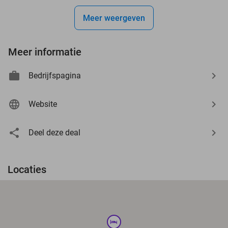
Meer weergeven
Meer informatie
Bedrijfspagina
Website
Deel deze deal
Locaties
hotel