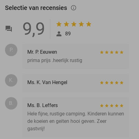
Selectie van recensies
info_outlined
9,9
89
P.
Mr. P. Eeuwen
prima prijs .heerlijk rustig
K.
Ms. K. Van Hengel
B.
Ms. B. Leffers
Hele fijne, rustige camping. Kinderen kunnen
de koeien en geiten hooi geven. Zeer
gastvrij!