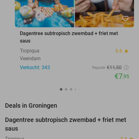
favorite_border
Dagentree subtropisch zwembad + friet met
saus
Tropiqua
9.6
star
Veendam
Verkocht: 343
€11
,50
Regulier
€7
,95
favorite_border
Deals in Groningen
Dagentree subtropisch zwembad + friet met
31%
NEW
saus
TODAY
Tropiqua