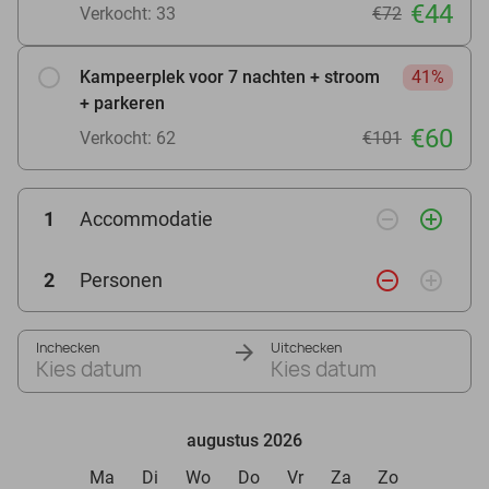
€44
Verkocht: 33
€72
Kampeerplek voor 7 nachten + stroom
41%
+ parkeren
€60
Verkocht: 62
€101
remove_circle_outline
add_circle_outline
1
Accommodatie
remove_circle_outline
add_circle_outline
2
Personen
Inchecken
Uitchecken
Kies datum
Kies datum
augustus 2026
Ma
Di
Wo
Do
Vr
Za
Zo