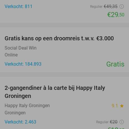
Verkocht: 811
€49
,35
Regulier
€29
,50
favorite_border
Gratis kans op een droomreis t.w.v. €3.000
Social Deal Win
Online
Gratis
Verkocht: 184.893
favorite_border
2-gangendiner à la carte bij Happy Italy
35%
Groningen
Happy Italy Groningen
9.1
star
Groningen
Verkocht: 2.463
€20
Regulier