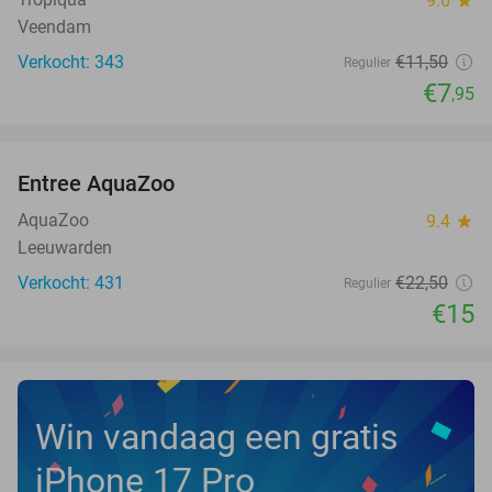
9.6
star
Veendam
Verkocht: 343
€11
,50
Regulier
€7
,95
favorite_border
Entree AquaZoo
33%
NEW
TODAY
AquaZoo
9.4
star
Leeuwarden
Verkocht: 431
€22
,50
Regulier
€15
Win vandaag een gratis
iPhone 17 Pro