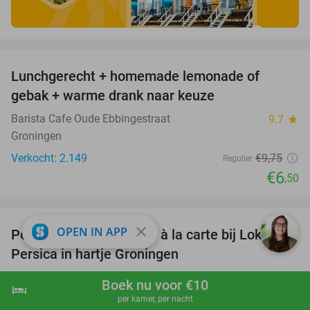
favorite_border
Lunchgerecht + homemade lemonade of
33%
gebak + warme drank naar keuze
Barista Cafe Oude Ebbingestraat
9.7
star
Groningen
Verkocht: 2.149
€9
,75
Regulier
€6
,50
favorite_border
close
OPEN IN APP
Perzisch 3-gangendiner à la carte bij Lokanta
40%
Persica in hartje Groningen
Lokanta Persica
9.5
star
Boek nu voor €10
hotel
shopping_cart
Boek nu
navigate_next
Groningen
per kamer, per nacht