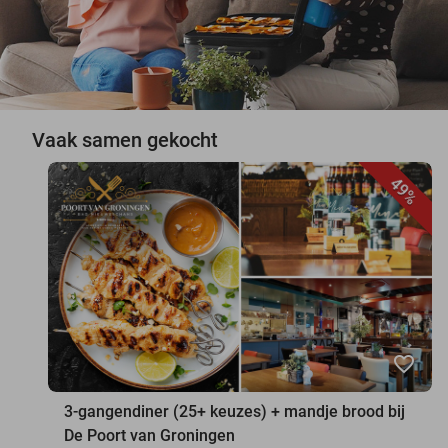
Vaak samen gekocht
49%
favorite_border
3-gangendiner (25+ keuzes) + mandje brood bij
De Poort van Groningen