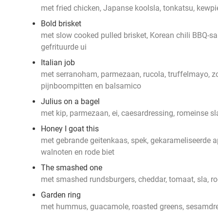
met fried chicken, Japanse koolsla, tonkatsu, kewp
Bold brisket
met slow cooked pulled brisket, Korean chili BBQ-sau
gefrituurde ui
Italian job
met serranoham, parmezaan, rucola, truffelmayo, 
pijnboompitten en balsamico
Julius on a bagel
met kip, parmezaan, ei, caesardressing, romeinse sl
Honey I goat this
met gebrande geitenkaas, spek, gekarameliseerde a
walnoten en rode biet
The smashed one
met smashed rundsburgers, cheddar, tomaat, sla, ro
Garden ring
met hummus, guacamole, roasted greens, sesamdre