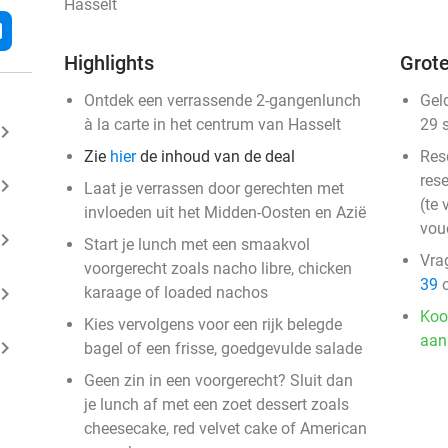
Hasselt
l
Highlights
Grote
Ontdek een verrassende 2-gangenlunch
Gel
à la carte in het centrum van Hasselt
29 
ard_arrow_right
Zie
hier
de inhoud van de deal
Res
rese
ard_arrow_right
Laat je verrassen door gerechten met
(te 
invloeden uit het Midden-Oosten en Azië
vou
ard_arrow_right
Start je lunch met een smaakvol
Vra
voorgerecht zoals nacho libre, chicken
39
o
ard_arrow_right
karaage of loaded nachos
Koo
Kies vervolgens voor een rijk belegde
aan
ard_arrow_right
bagel of een frisse, goedgevulde salade
Geen zin in een voorgerecht? Sluit dan
je lunch af met een zoet dessert zoals
cheesecake, red velvet cake of American