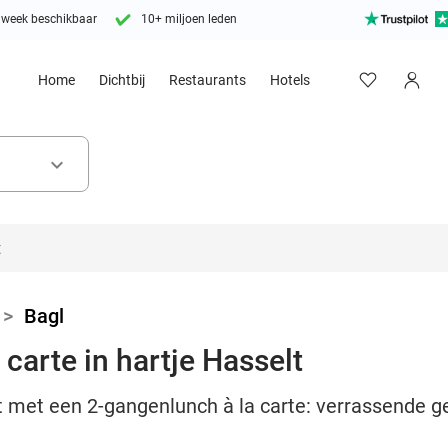
 week beschikbaar
10+ miljoen leden
Home
Dichtbij
Restaurants
Hotels
keyboard_arrow_down
>
Bagl
carte in hartje Hasselt
t met een 2-gangenlunch à la carte: verrassende g