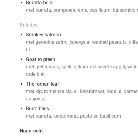
Buratta bella
met burrata, pompoencrème, basilicum, balsamico 
Salades:
Smokey salmon
met gerookte zalm, ijsbergsla, roasted peanuts, dill
ui
Goat to green
met geitenkaas, spek, gekarameliseerde appel, wal
rode biet
The roman leaf
met kip, romeinse sla, ei, kerstomaat, rode ui, parm
ansjovis
Burra bliss
met burrata, kerstomaat, pesto en basilicum
Nagerecht