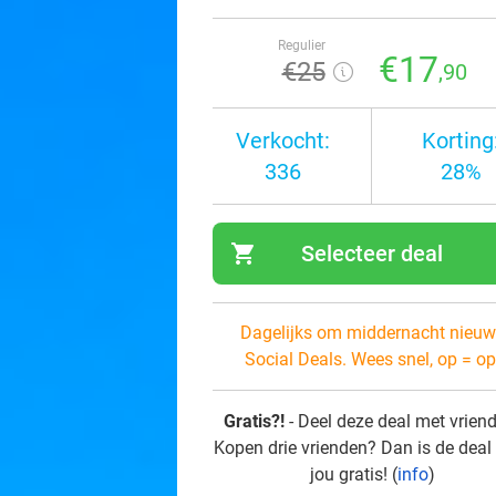
Regulier
€17
€25
,90
Verkocht:
Korting
336
28%
shopping_cart
Selecteer deal
navi
Dagelijks om middernacht nieuw
Social Deals. Wees snel, op = op
Gratis?!
- Deel deze deal met vrien
Kopen drie vrienden? Dan is de deal
jou gratis! (
info
)