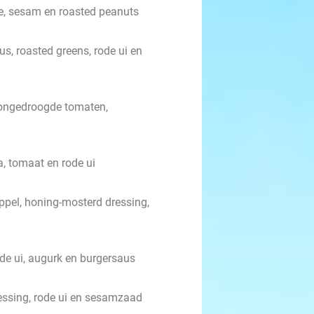
ie, sesam en roasted peanuts
s, roasted greens, rode ui en
zongedroogde tomaten,
a, tomaat en rode ui
ppel, honing-mosterd dressing,
de ui, augurk en burgersaus
ssing, rode ui en sesamzaad