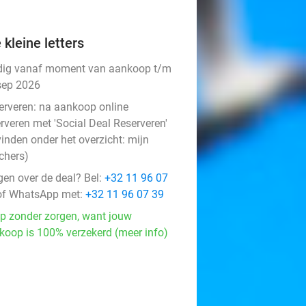
 kleine letters
dig vanaf moment van aankoop t/m
sep 2026
erveren:
na aankoop online
rveren met 'Social Deal Reserveren'
vinden onder het overzicht:
mijn
chers
)
gen over de deal? Bel:
+32 11 96 07
f WhatsApp met:
+32 11 96 07 39
p zonder zorgen, want jouw
koop is 100% verzekerd (meer info)