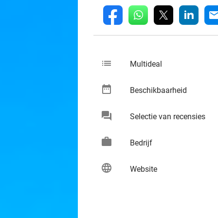
whatsapp
linkedin
fb
mai
list
keybo
Multideal
date_range
keybo
Beschikbaarheid
chat
keybo
Selectie van recensies
work
keybo
Bedrijf
language
keybo
Website