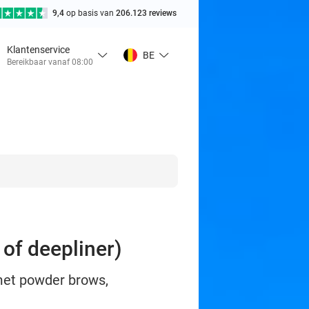
9,4
op basis van
206.123 reviews
Klantenservice
BE
Bereikbaar vanaf 08:00
of deepliner)
 met powder brows,