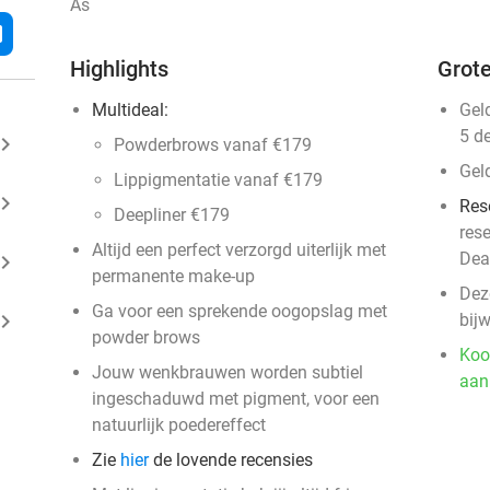
As
l
Highlights
Grote
Multideal:
Gel
5 d
ard_arrow_right
Powderbrows vanaf €179
Gel
Lippigmentatie vanaf €179
ard_arrow_right
Res
Deepliner €179
res
Altijd een perfect verzorgd uiterlijk met
Dea
ard_arrow_right
permanente make-up
Dez
Ga voor een sprekende oogopslag met
ard_arrow_right
bij
powder brows
Koo
Jouw wenkbrauwen worden subtiel
aan
ingeschaduwd met pigment, voor een
natuurlijk poedereffect
Zie
hier
de lovende recensies