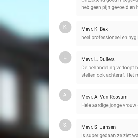
heb geen pijn gevoeld en h
K.
Mevr. K. Bex
heel professioneel en hygi
L.
Mevr. L. Dullers
De behandeling verloopt he
stellen ook achteraf. Het r
A.
Mevr. A. Van Rossum
Hele aardige jonge vrouw d
S.
Mevr. S. Jansen
is super gedaan ze ziet wa