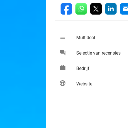
whatsapp
linkedin
fb
mai
list
keybo
Multideal
chat
keybo
Selectie van recensies
work
keybo
Bedrijf
language
keybo
Website