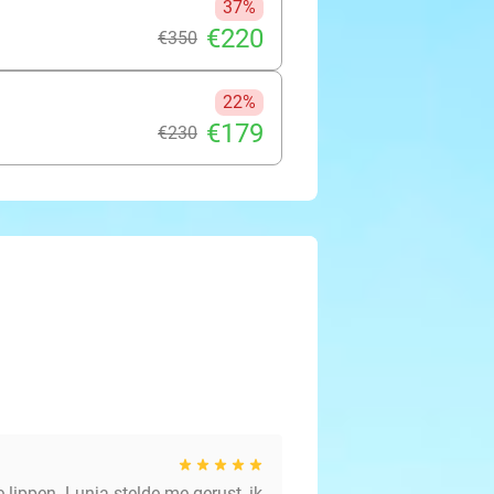
37%
€220
€350
22%
€179
€230
lippen. Lunja stelde me gerust, ik