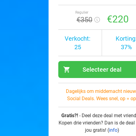
Regulier
€220
€350
Verkocht:
Korting
25
37%
shopping_cart
Selecteer deal
navi
Dagelijks om middernacht nieuw
Social Deals. Wees snel, op = op
Gratis?!
- Deel deze deal met vrien
Kopen drie vrienden? Dan is de deal
jou gratis! (
info
)