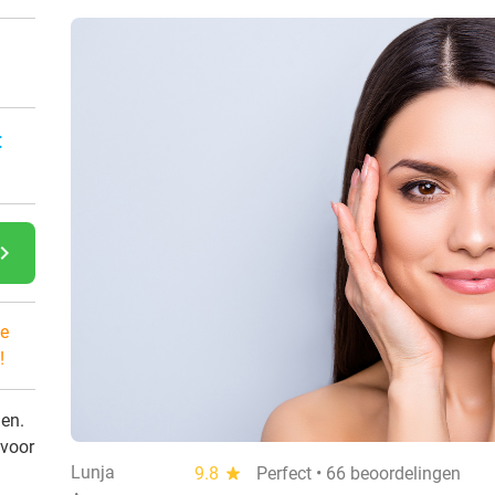
:
gate_next
e
!
den.
 voor
Lunja
9.8
star
Perfect • 66 beoordelingen