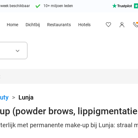
 week beschikbaar
10+ miljoen leden
Home
Dichtbij
Restaurants
Hotels
keyboard_arrow_down
uty
>
Lunja
 (powder brows, lippigmentatie 
uiterlijk met permanente make-up bij Lunja: straal