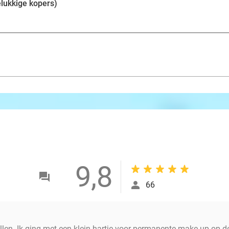
elukkige kopers)
9,8
66
en. Ik ging met een klein hartje voor permanente make-up op de 