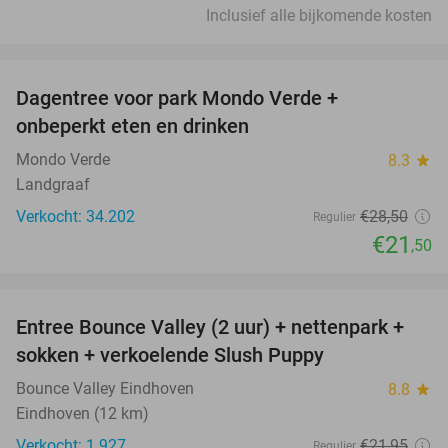
Inclusief alle bijkomende kosten
favorite_border
Dagentree voor park Mondo Verde +
25%
onbeperkt eten en drinken
Mondo Verde
8.3
star
Landgraaf
Verkocht: 34.202
€28
,50
Regulier
€21
,50
favorite_border
Entree Bounce Valley (2 uur) + nettenpark +
46%
sokken + verkoelende Slush Puppy
Bounce Valley Eindhoven
8.8
star
Eindhoven (12 km)
Verkocht: 1.927
€21
,95
Regulier