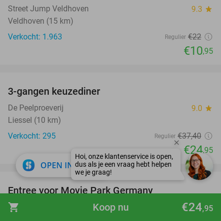
Street Jump Veldhoven
9.3
star
Veldhoven (15 km)
Verkocht: 1.963
€22
Regulier
€10
,95
favorite_border
3-gangen keuzediner
33%
De Peelproeverij
9.0
star
Liessel (10 km)
Verkocht: 295
€37
,40
Regulier
€24
,95
close
OPEN IN APP
favorite_border
Entree voor Movie Park Germany
38%
€24
shopping_cart
Koop nu
Movie Park Germany
9.4
star
,95
Bottrop