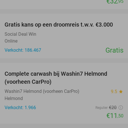
€32
,95
favorite_border
Gratis kans op een droomreis t.w.v. €3.000
Social Deal Win
Online
Gratis
Verkocht: 186.467
favorite_border
Complete carwash bij Washin7 Helmond
43%
(voorheen CarPro)
Washin7 Helmond (voorheen CarPro)
9.5
star
Helmond
Verkocht: 1.966
€20
Regulier
€11
,50