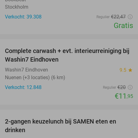
Stockholm
Verkocht: 39.308
€22
,47
Regulier
Gratis
favorite_border
Complete carwash + evt. interieurreiniging bij
40%
Washin7 Eindhoven
Washin7 Eindhoven
9.5
star
Nuenen (+3 locaties) (6 km)
Verkocht: 12.848
€20
Regulier
€11
,95
favorite_border
2-gangen keuzelunch bij SAMEN eten en
37%
drinken