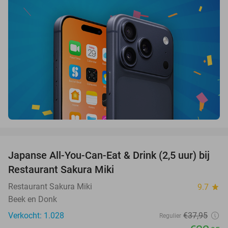
favorite_border
Japanse All-You-Can-Eat & Drink (2,5 uur) bij
13%
Restaurant Sakura Miki
Restaurant Sakura Miki
9.7
star
Beek en Donk
Verkocht: 1.028
€37
,95
Regulier