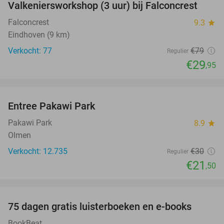
Valkeniersworkshop (3 uur) bij Falconcrest
62%
Falconcrest
9.3
star
Eindhoven (9 km)
Verkocht: 77
€79
Regulier
€29
,95
favorite_border
Entree Pakawi Park
28%
Pakawi Park
8.9
star
Olmen
Verkocht: 12.735
€30
Regulier
€21
,50
favorite_border
100%
75 dagen gratis luisterboeken en e-books
BookBeat