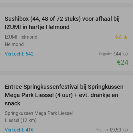
favorite_border
Sushibox (44, 48 of 72 stuks) voor afhaal bij
45%
IZUMI in hartje Helmond
IZUMI Helmond
9.8
star
Helmond
Verkocht: 642
€44
Regulier
€24
favorite_border
Entree Springkussenfestival bij Springkussen
53%
Mega Park Liessel (4 uur) + evt. drankje en
snack
Springkussen Mega Park Liessel
Liessel (12 km)
Verkocht: 416
€9
,50
Regulier