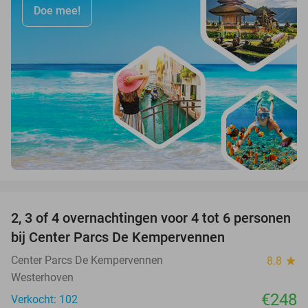
Doe mee!
favorite_border
2, 3 of 4 overnachtingen voor 4 tot 6 personen
bij Center Parcs De Kempervennen
Center Parcs De Kempervennen
8.8
star
Westerhoven
€248
Verkocht: 102