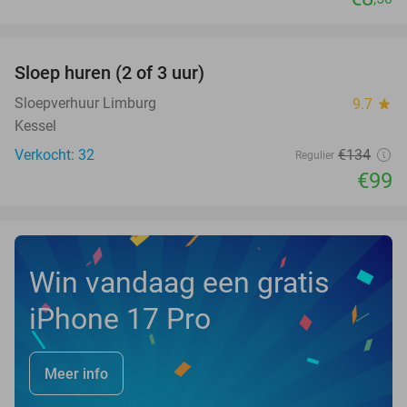
favorite_border
Sloep huren (2 of 3 uur)
26%
NEW
TODAY
Sloepverhuur Limburg
9.7
star
Kessel
Verkocht: 32
€134
Regulier
€99
Win vandaag een gratis
iPhone 17 Pro
Meer info