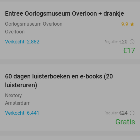
Entree Oorlogsmuseum Overloon + drankje
15%
Oorlogsmuseum Overloon
9.9
star
Overloon
Verkocht: 2.882
€20
Regulier
€17
favorite_border
100%
60 dagen luisterboeken en e-books (20
luisteruren)
Nextory
Amsterdam
Verkocht: 6.441
€24
Regulier
Gratis