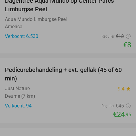
Dagentree Aqua Mundo op Center Parcs
33%
Limburgse Peel
Aqua Mundo Limburgse Peel
America
Verkocht: 6.530
€12
Regulier
€8
favorite_border
Pedicurebehandeling + evt. gellak (45 of 60
45%
min)
Just Nature
9.4
star
Deurne (7 km)
Verkocht: 94
€45
Regulier
€24
,95
favorite_border