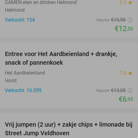
SAMEN eten en drinken Helmond
9.3
star
Helmond
Verkocht: 154
€19
,90
Regulier
€12
,50
favorite_border
Entree voor Het Aardbeienland + drankje,
47%
snack of pannenkoek
Het Aardbeienland
7.8
star
Horst
Verkocht: 16.059
€13
,05
Regulier
€6
,95
favorite_border
Vrij jumpen (2 uur) + zakje chips + limonade bij
50%
Street Jump Veldhoven