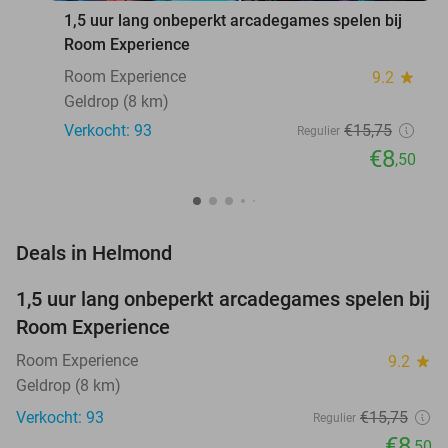
1,5 uur lang onbeperkt arcadegames spelen bij
Room Experience
Room Experience
9.2
star
Geldrop (8 km)
Verkocht: 93
€15
,75
Regulier
€8
,50
favorite_border
Deals in Helmond
1,5 uur lang onbeperkt arcadegames spelen bij
46%
Room Experience
Room Experience
9.2
star
Geldrop (8 km)
Verkocht: 93
€15
,75
Regulier
€8
,50