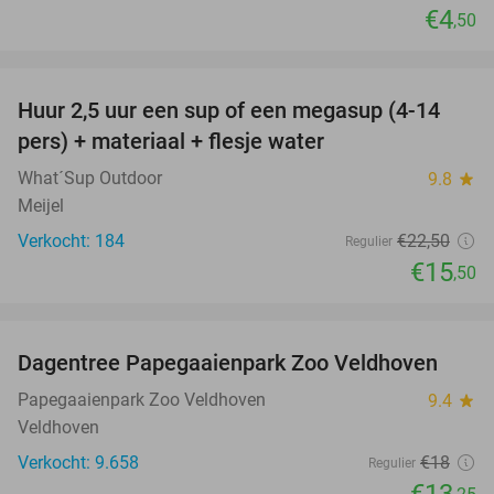
€4
,50
favorite_border
Huur 2,5 uur een sup of een megasup (4-14
31%
pers) + materiaal + flesje water
What´Sup Outdoor
9.8
star
Meijel
Verkocht: 184
€22
,50
Regulier
€15
,50
favorite_border
Dagentree Papegaaienpark Zoo Veldhoven
26%
Papegaaienpark Zoo Veldhoven
9.4
star
Veldhoven
Verkocht: 9.658
€18
Regulier