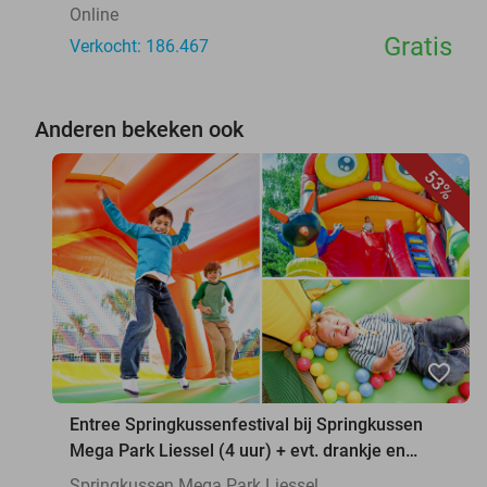
Online
Gratis
Verkocht: 186.467
Anderen bekeken ook
53%
favorite_border
Entree Springkussenfestival bij Springkussen
Mega Park Liessel (4 uur) + evt. drankje en
snack
Springkussen Mega Park Liessel