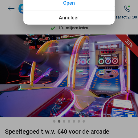
Open
Ontdek 15.000+ deals
7 dagen per week beschikbaar
Annuleer
Bereikbaar tot 21:00
10+ miljoen leden
9,4
op basis van
206.215 reviews
38%
Ontdek 15.000+ deals
7 dagen per week beschikbaar
10+ miljoen leden
favorite_border
Speeltegoed t.w.v. €40 voor de arcade