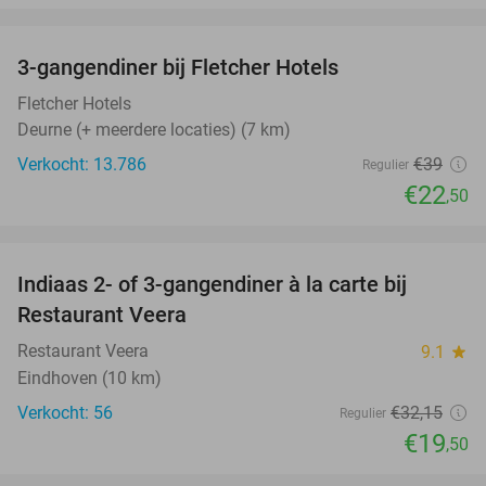
favorite_border
3-gangendiner bij Fletcher Hotels
42%
Fletcher Hotels
Deurne (+ meerdere locaties) (7 km)
Verkocht: 13.786
€39
Regulier
€22
,50
favorite_border
Indiaas 2- of 3-gangendiner à la carte bij
39%
Restaurant Veera
Restaurant Veera
9.1
star
Eindhoven (10 km)
Verkocht: 56
€32
,15
Regulier
€19
,50
favorite_border