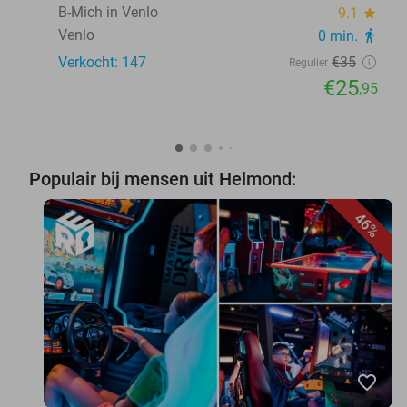
B-Mich in Venlo
9.1
star
Venlo
0 min.
directions_walk
Verkocht: 147
€35
Regulier
€25
,95
Populair bij mensen uit Helmond:
46%
favorite_border