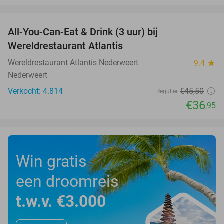
favorite_border
All-You-Can-Eat & Drink (3 uur) bij
19%
Wereldrestaurant Atlantis
Wereldrestaurant Atlantis Nederweert
9.4
star
Nederweert
Verkocht: 4.814
€45
,50
Regulier
€36
,95
Win gratis
een droomreis
t.w.v. €3.000