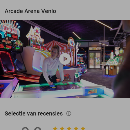
Arcade Arena Venlo
play_circle
Selectie van recensies
info_outlined