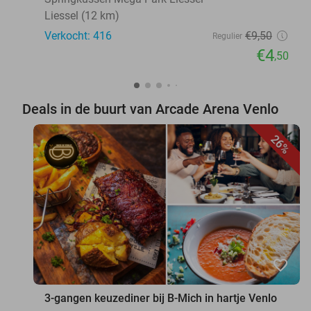
Liessel (12 km)
Verkocht: 416
€9
,50
Regulier
€4
,50
Deals in de buurt van Arcade Arena Venlo
26%
favorite_border
3-gangen keuzediner bij B-Mich in hartje Venlo