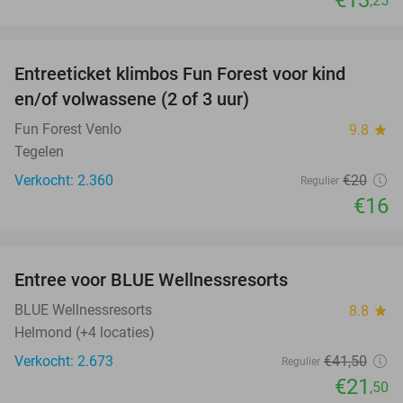
€13
,25
favorite_border
Entreeticket klimbos Fun Forest voor kind
20%
en/of volwassene (2 of 3 uur)
Fun Forest Venlo
9.8
star
Tegelen
Verkocht: 2.360
€20
Regulier
€16
favorite_border
Entree voor BLUE Wellnessresorts
48%
BLUE Wellnessresorts
8.8
star
Helmond (+4 locaties)
Verkocht: 2.673
€41
,50
Regulier
€21
,50