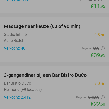
€11
,95
favorite_border
Massage naar keuze (60 of 90 min)
33%
Studio Infinity
9.8
star
Aarle-Rixtel
Verkocht: 40
€60
Regulier
€39
,95
favorite_border
3-gangendiner bij een Bar Bistro DuCo
45%
Bar Bistro DuCo
9.0
star
Helmond (+9 locaties)
Verkocht: 2.412
€40
,60
Regulier
€22
,50