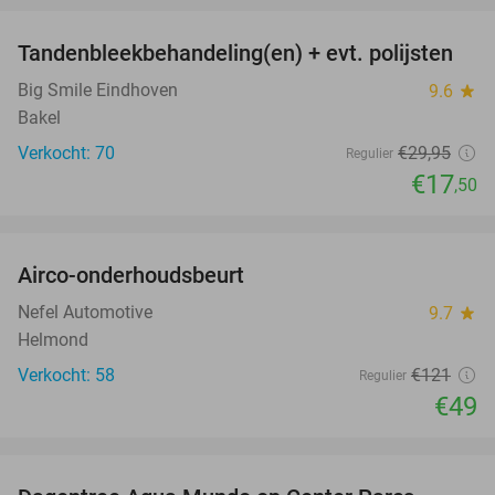
Tandenbleekbehandeling(en) + evt. polijsten
42%
Big Smile Eindhoven
9.6
star
Bakel
Verkocht: 70
€29
,95
Regulier
€17
,50
favorite_border
Airco-onderhoudsbeurt
60%
Nefel Automotive
9.7
star
Helmond
Verkocht: 58
€121
Regulier
€49
favorite_border