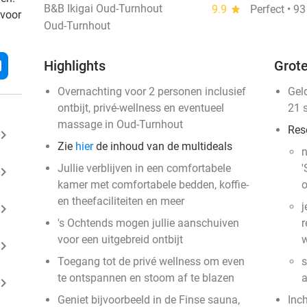
B&B Ikigai Oud-Turnhout
9.9
star
Perfect • 9
 voor
Oud-Turnhout
l
Highlights
Grote
Overnachting voor 2 personen inclusief
Gel
ontbijt, privé-wellness en eventueel
21 
massage in Oud-Turnhout
Res
ard_arrow_right
Zie
hier
de inhoud van de multideals
n
Jullie verblijven in een comfortabele
'
ard_arrow_right
kamer met comfortabele bedden, koffie-
o
en theefaciliteiten en meer
j
ard_arrow_right
's Ochtends mogen jullie aanschuiven
r
voor een uitgebreid ontbijt
w
ard_arrow_right
Toegang tot de privé wellness om even
s
te ontspannen en stoom af te blazen
ard_arrow_right
Geniet bijvoorbeeld in de Finse sauna,
Inc