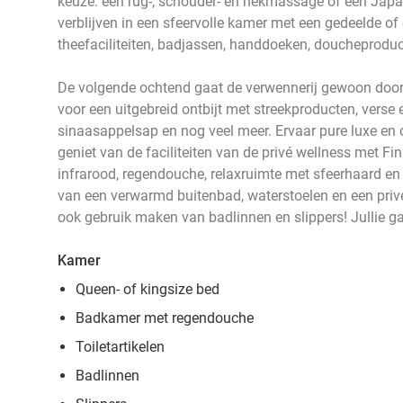
keuze: een rug-, schouder- en nekmassage of een Japa
verblijven in een sfeervolle kamer met een gedeelde of
theefaciliteiten, badjassen, handdoeken, doucheproduc
De volgende ochtend gaat de verwennerij gewoon door
voor een uitgebreid ontbijt met streekproducten, verse 
sinaasappelsap en nog veel meer. Ervaar pure luxe en o
geniet van de faciliteiten van de privé wellness met Fi
infrarood, regendouche, relaxruimte met sfeerhaard en
van een verwarmd buitenbad, waterstoelen en een privé
ook gebruik maken van badlinnen en slippers! Jullie g
Kamer
Queen- of kingsize bed
Badkamer met regendouche
Toiletartikelen
Badlinnen