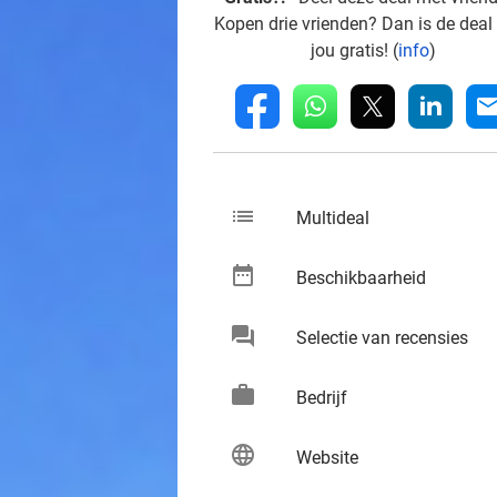
Kopen drie vrienden? Dan is de deal
jou gratis! (
info
)
whatsapp
linkedin
fb
mai
list
keybo
Multideal
date_range
keybo
Beschikbaarheid
chat
keybo
Selectie van recensies
work
keybo
Bedrijf
language
keybo
Website