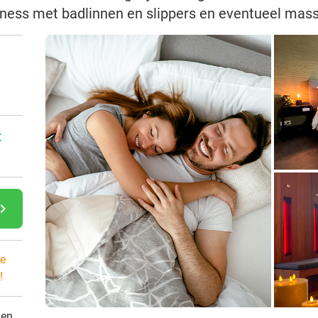
llness met badlinnen en slippers en eventueel mas
n
:
gate_next
e
!
den.