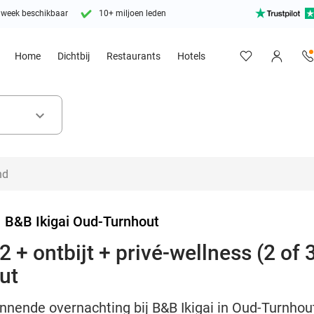
 week beschikbaar
10+ miljoen leden
Home
Dichtbij
Restaurants
Hotels
keyboard_arrow_down
>
B&B Ikigai Oud-Turnhout
 + ontbijt + privé-wellness (2 of 3
ut
nende overnachting bij B&B Ikigai in Oud-Turnhout, 