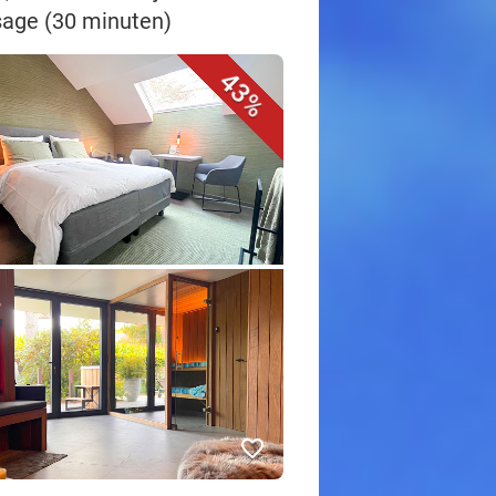
sage (30 minuten)
43%
favorite_border