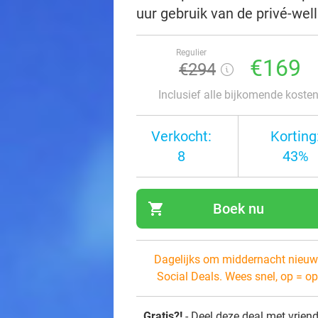
uur gebruik van de privé-we
Regulier
€169
€294
Inclusief alle bijkomende koste
Verkocht:
Korting
8
43%
shopping_cart
Boek nu
navi
Dagelijks om middernacht nieuw
Social Deals. Wees snel, op = op
Gratis?!
- Deel deze deal met vrien