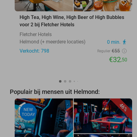
favorite_border
High Tea, High Wine, High Beer of High Bubbles
voor 2 bij Fletcher Hotels
Fletcher Hotels
Helmond (+ meerdere locaties)
0 min.
directions_walk
Verkocht: 798
€55
Regulier
€32
,50
Populair bij mensen uit Helmond:
46%
NEW
TODAY