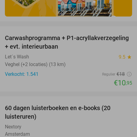
favorite_border
Carwashprogramma + P1-acryllakverzegeling
39%
+ evt. interieurbaan
Let´s Wash
9.5
star
Veghel (+2 locaties) (13 km)
Verkocht: 1.541
€18
Regulier
€10
,95
favorite_border
100%
60 dagen luisterboeken en e-books (20
luisteruren)
Nextory
Amsterdam