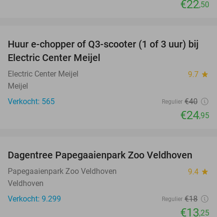
€22
,50
favorite_border
Huur e-chopper of Q3-scooter (1 of 3 uur) bij
38%
Electric Center Meijel
Electric Center Meijel
9.7
star
Meijel
Verkocht: 565
€40
Regulier
€24
,95
favorite_border
Dagentree Papegaaienpark Zoo Veldhoven
26%
Papegaaienpark Zoo Veldhoven
9.4
star
Veldhoven
Verkocht: 9.299
€18
Regulier
€13
,25