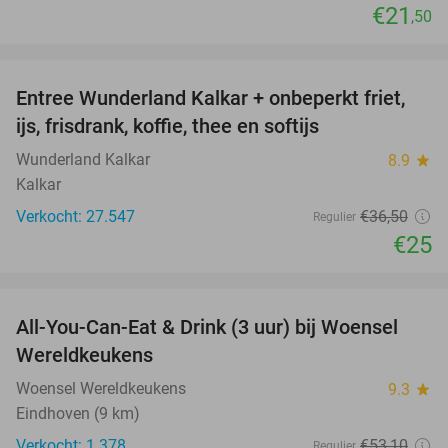
€21
,50
favorite_border
Entree Wunderland Kalkar + onbeperkt friet,
32%
ijs, frisdrank, koffie, thee en softijs
Wunderland Kalkar
8.9
star
Kalkar
Verkocht: 27.547
€36
,50
Regulier
€25
favorite_border
All-You-Can-Eat & Drink (3 uur) bij Woensel
15%
Wereldkeukens
Woensel Wereldkeukens
9.3
star
Eindhoven (9 km)
Verkocht: 1.378
€53
,10
Regulier