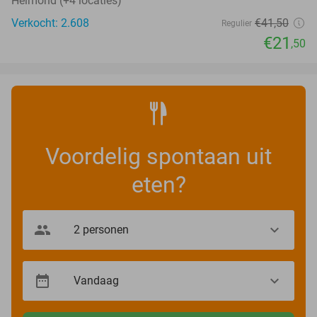
Helmond (+4 locaties)
Verkocht: 2.608
€41
,50
Regulier
€21
,50
Voordelig spontaan uit
eten?