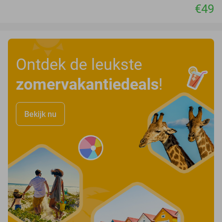
€49
Ontdek de leukste
zomervakantiedeals
!
Bekijk nu