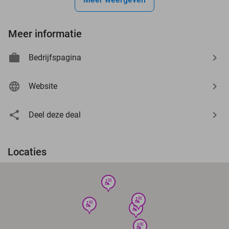
Meer informatie
Bedrijfspagina
Website
Deel deze deal
Locaties
wellness
wellness
wellness
wellness
wellness