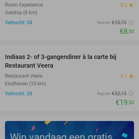
Room Experience
9.2
star
Geldrop (8 km)
Verkocht: 54
€15
,75
Regulier
€8
,50
favorite_border
Indiaas 2- of 3-gangendiner à la carte bij
39%
NEW
Restaurant Veera
TODAY
Restaurant Veera
9.1
star
Eindhoven (10 km)
Verkocht: 26
€32
,15
Regulier
€19
,50
Win vandaag een gratis