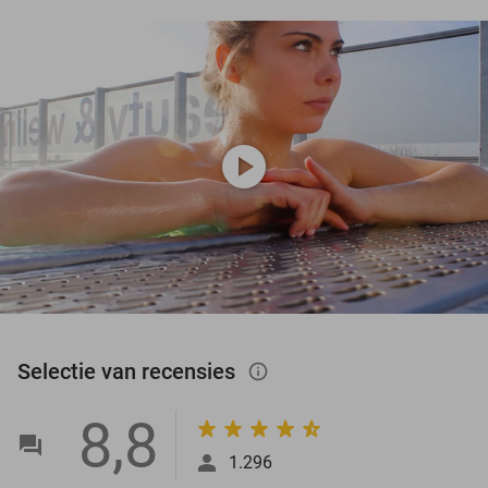
play_circle
Selectie van recensies
info_outlined
8,8
1.296