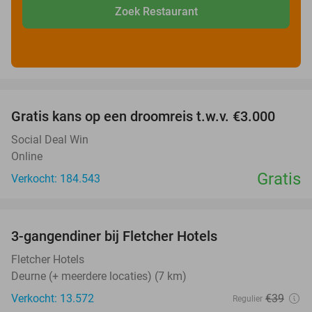
Zoek Restaurant
favorite_border
Gratis kans op een droomreis t.w.v. €3.000
Social Deal Win
Online
Gratis
Verkocht: 184.543
favorite_border
3-gangendiner bij Fletcher Hotels
42%
Fletcher Hotels
Deurne (+ meerdere locaties) (7 km)
Verkocht: 13.572
€39
Regulier