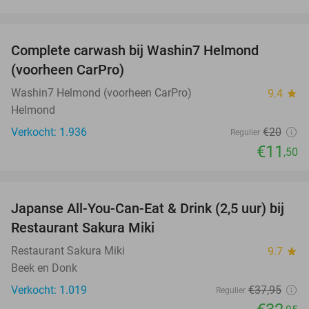
favorite_border
Complete carwash bij Washin7 Helmond
43%
(voorheen CarPro)
Washin7 Helmond (voorheen CarPro)
9.4
star
Helmond
Verkocht: 1.936
€20
Regulier
€11
,50
favorite_border
Japanse All-You-Can-Eat & Drink (2,5 uur) bij
13%
Restaurant Sakura Miki
Restaurant Sakura Miki
9.7
star
Beek en Donk
Verkocht: 1.019
€37
,95
Regulier