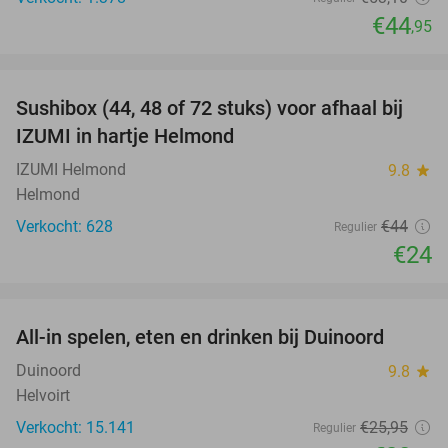
€44
,95
favorite_border
Sushibox (44, 48 of 72 stuks) voor afhaal bij
45%
IZUMI in hartje Helmond
IZUMI Helmond
9.8
star
Helmond
Verkocht: 628
€44
Regulier
€24
favorite_border
All-in spelen, eten en drinken bij Duinoord
19%
Duinoord
9.8
star
Helvoirt
Verkocht: 15.141
€25
,95
Regulier