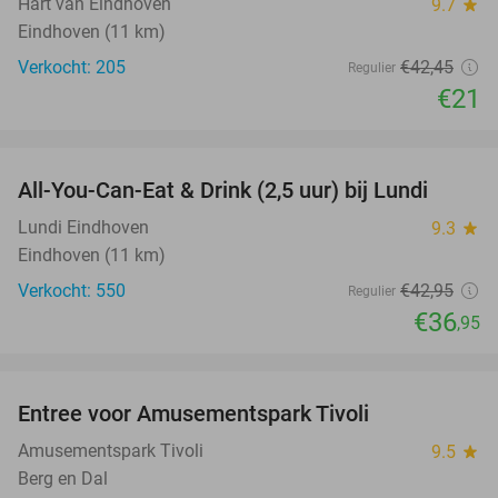
Hart van Eindhoven
9.7
star
Eindhoven (11 km)
Verkocht: 205
€42
,45
Regulier
€21
favorite_border
All-You-Can-Eat & Drink (2,5 uur) bij Lundi
14%
Lundi Eindhoven
9.3
star
Eindhoven (11 km)
Verkocht: 550
€42
,95
Regulier
€36
,95
favorite_border
Entree voor Amusementspark Tivoli
12%
Amusementspark Tivoli
9.5
star
Berg en Dal