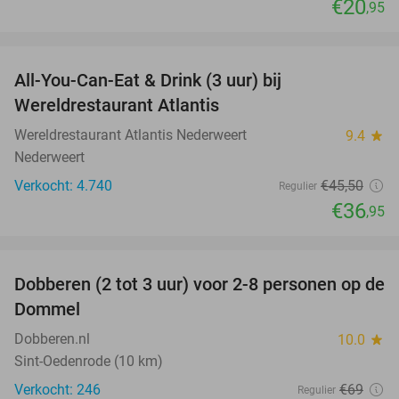
€20
,95
favorite_border
All-You-Can-Eat & Drink (3 uur) bij
19%
Wereldrestaurant Atlantis
Wereldrestaurant Atlantis Nederweert
9.4
star
Nederweert
Verkocht: 4.740
€45
,50
Regulier
€36
,95
favorite_border
Dobberen (2 tot 3 uur) voor 2-8 personen op de
29%
Dommel
Dobberen.nl
10.0
star
Sint-Oedenrode (10 km)
Verkocht: 246
€69
Regulier