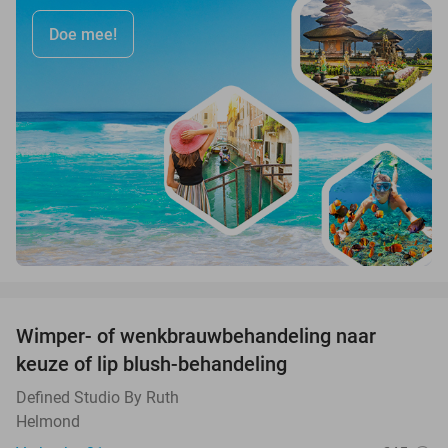
Doe mee!
favorite_border
Wimper- of wenkbrauwbehandeling naar
47%
keuze of lip blush-behandeling
Defined Studio By Ruth
Helmond