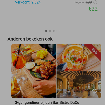
Verkocht: 2.824
€38
Regulier
€22
Anderen bekeken ook
45%
favorite_border
3-gangendiner bij een Bar Bistro DuCo