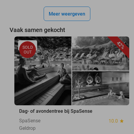
Meer weergeven
Vaak samen gekocht
42%
SOLD
OUT
Dag- of avondentree bij SpaSense
SpaSense
10.0
star
Geldrop