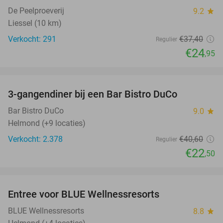
De Peelproeverij
9.2
star
Liessel (10 km)
Verkocht: 291
€37
,40
Regulier
€24
,95
favorite_border
3-gangendiner bij een Bar Bistro DuCo
45%
Bar Bistro DuCo
9.0
star
Helmond (+9 locaties)
Verkocht: 2.378
€40
,60
Regulier
€22
,50
favorite_border
Entree voor BLUE Wellnessresorts
48%
BLUE Wellnessresorts
8.8
star