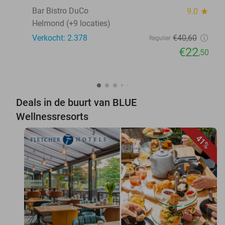
Bar Bistro DuCo
9.0
star
Helmond (+9 locaties)
Verkocht: 2.378
€40
,60
Regulier
€22
,50
Deals in de buurt van BLUE
Wellnessresorts
41%