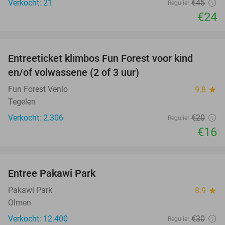
Verkocht: 21
€45
Regulier
€24
favorite_border
Entreeticket klimbos Fun Forest voor kind
20%
en/of volwassene (2 of 3 uur)
Fun Forest Venlo
9.8
star
Tegelen
Verkocht: 2.306
€20
Regulier
€16
favorite_border
Entree Pakawi Park
28%
Pakawi Park
8.9
star
Olmen
Verkocht: 12.400
€30
Regulier