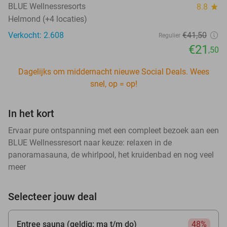
BLUE Wellnessresorts
8.8
star
Helmond (+4 locaties)
Verkocht: 2.608
€41
,50
Regulier
€21
,50
Dagelijks om middernacht nieuwe Social Deals. Wees
snel, op = op!
In het kort
Ervaar pure ontspanning met een compleet bezoek aan een
BLUE Wellnessresort naar keuze: relaxen in de
panoramasauna, de whirlpool, het kruidenbad en nog veel
meer
Selecteer jouw deal
Entree sauna (geldig: ma t/m do)
48%