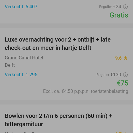
Verkocht: 6.407
€24
Regulier
Gratis
favorite_border
Luxe overnachting voor 2 + ontbijt + late
42%
check-out en meer in hartje Delft
Grand Canal Hotel
9.6
star
Delft
Verkocht: 1.295
€130
Regulier
€75
Excl. ca. €4,50 p.p.p.n. toeristenbelasting
favorite_border
Bowlen voor 2 t/m 6 personen (60 min) +
51%
bittergarnituur