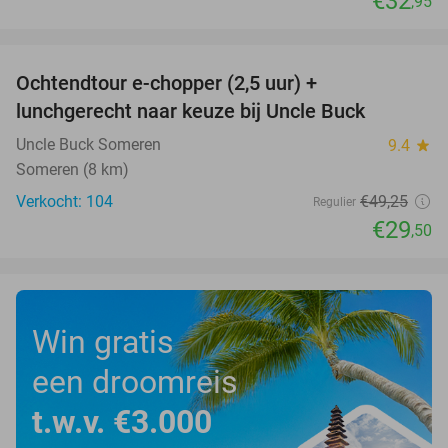
€32
,95
favorite_border
Ochtendtour e-chopper (2,5 uur) +
40%
lunchgerecht naar keuze bij Uncle Buck
Uncle Buck Someren
9.4
star
Someren (8 km)
Verkocht: 104
€49
,25
Regulier
€29
,50
Win gratis
een droomreis
t.w.v. €3.000