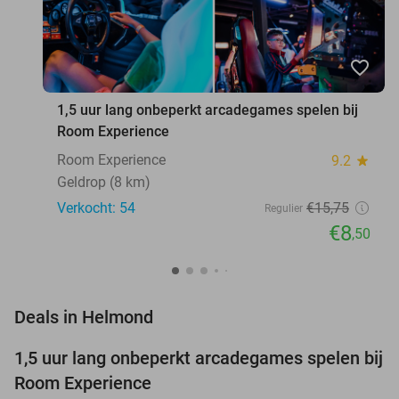
favorite_border
1,5 uur lang onbeperkt arcadegames spelen bij
Room Experience
Room Experience
9.2
star
Geldrop (8 km)
Verkocht: 54
€15
,75
Regulier
€8
,50
favorite_border
Deals in Helmond
1,5 uur lang onbeperkt arcadegames spelen bij
46%
NEW
Room Experience
TODAY