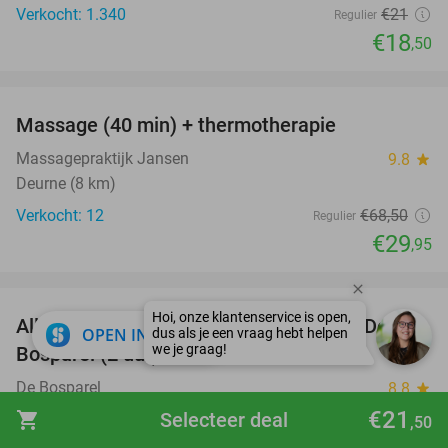
Verkocht: 1.340
€21
Regulier
€18
,50
favorite_border
Massage (40 min) + thermotherapie
56%
Massagepraktijk Jansen
9.8
star
Deurne (8 km)
Verkocht: 12
€68
,50
Regulier
€29
,95
favorite_border
All-You-Can-Eat & Drink lunchbuffet bij De
43%
close
OPEN IN APP
Bosparel (2 uur)
De Bosparel
8.8
star
Bakel
€21
shopping_cart
Selecteer deal
,50
Verkocht: 151
€30
,65
Regulier