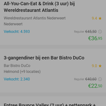
All-You-Can-Eat & Drink (3 uur) bij
19%
Wereldrestaurant Atlantis
Wereldrestaurant Atlantis Nederweert
9.4
star
Nederweert
Verkocht: 4.593
€45
,50
Regulier
€36
,95
favorite_border
3-gangendiner bij een Bar Bistro DuCo
45%
Bar Bistro DuCo
9.0
star
Helmond (+9 locaties)
Verkocht: 2.340
€40
,60
Regulier
€22
,50
favorite_border
Entree Bounce Valley (2 uur) + nettenpark +