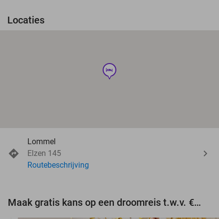
Locaties
hotel
Lommel
Elzen 145
Routebeschrijving
Maak gratis kans op een droomreis t.w.v. €3.000!