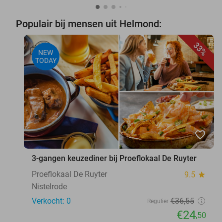
Populair bij mensen uit Helmond:
33%
NEW
TODAY
favorite_border
3-gangen keuzediner bij Proeflokaal De Ruyter
Proeflokaal De Ruyter
9.5
star
Nistelrode
Verkocht: 0
€36
,55
Regulier
€24
,50