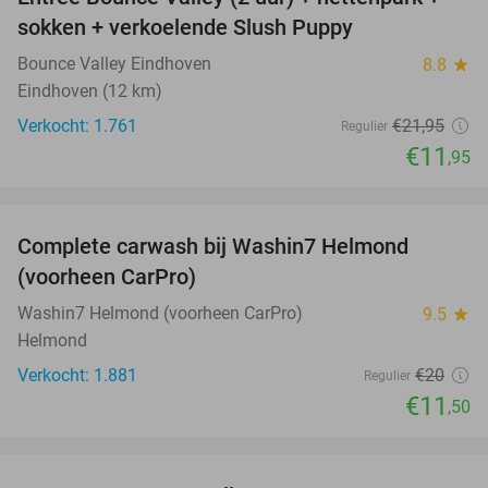
46%
sokken + verkoelende Slush Puppy
Bounce Valley Eindhoven
8.8
star
Eindhoven (12 km)
Verkocht: 1.761
€21
,95
Regulier
€11
,95
favorite_border
Complete carwash bij Washin7 Helmond
43%
(voorheen CarPro)
Washin7 Helmond (voorheen CarPro)
9.5
star
Helmond
Verkocht: 1.881
€20
Regulier
€11
,50
favorite_border