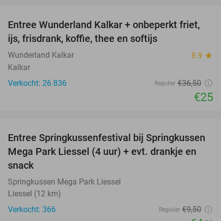
favorite_border
Entree Wunderland Kalkar + onbeperkt friet,
32%
ijs, frisdrank, koffie, thee en softijs
Wunderland Kalkar
8.9
star
Kalkar
Verkocht: 26.836
€36
,50
Regulier
€25
favorite_border
Entree Springkussenfestival bij Springkussen
53%
Mega Park Liessel (4 uur) + evt. drankje en
snack
Springkussen Mega Park Liessel
Liessel (12 km)
Verkocht: 366
€9
,50
Regulier