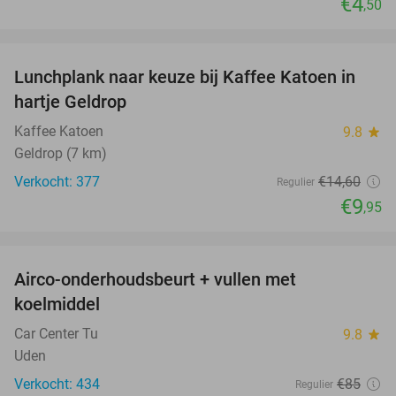
€4
,50
favorite_border
Lunchplank naar keuze bij Kaffee Katoen in
32%
hartje Geldrop
Kaffee Katoen
9.8
star
Geldrop (7 km)
Verkocht: 377
€14
,60
Regulier
€9
,95
favorite_border
Airco-onderhoudsbeurt + vullen met
42%
koelmiddel
Car Center Tu
9.8
star
Uden
Verkocht: 434
€85
Regulier