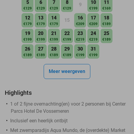
5
6
7
8
10
11
9
€129
€129
€129
€129
€199
€169
12
13
14
16
17
18
15
€179
€179
€179
€209
€209
€189
19
20
21
22
23
24
25
€199
€199
€199
€199
€219
€219
€189
26
27
28
29
30
31
€189
€189
€189
€189
€199
€199
Meer weergeven
Highlights
1 of 2 fijne overnachting(en) voor 2 personen bij Center
Parcs Hotel De Vossemeren
Inclusief een heerlijk ontbijt
Met zwemparadijs Aqua Mundo, de (overdekte) Market