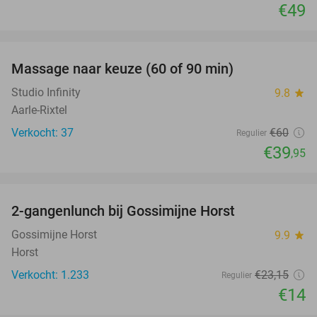
€49
favorite_border
Massage naar keuze (60 of 90 min)
33%
Studio Infinity
9.8
star
Aarle-Rixtel
Verkocht: 37
€60
Regulier
€39
,95
favorite_border
2-gangenlunch bij Gossimijne Horst
40%
Gossimijne Horst
9.9
star
Horst
Verkocht: 1.233
€23
,15
Regulier
€14