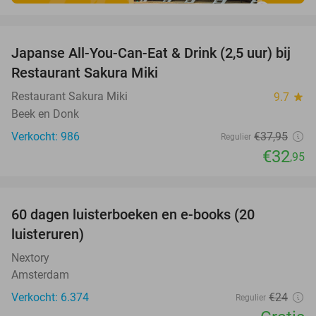
favorite_border
Japanse All-You-Can-Eat & Drink (2,5 uur) bij
13%
Restaurant Sakura Miki
Restaurant Sakura Miki
9.7
star
Beek en Donk
Verkocht: 986
€37
,95
Regulier
€32
,95
favorite_border
100%
60 dagen luisterboeken en e-books (20
luisteruren)
Nextory
Amsterdam
Verkocht: 6.374
€24
Regulier