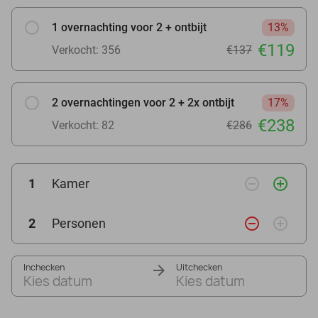
1 overnachting voor 2 + ontbijt
13%
€119
Verkocht: 356
€137
2 overnachtingen voor 2 + 2x ontbijt
17%
€238
Verkocht: 82
€286
remove_circle_outline
add_circle_outline
1
Kamer
remove_circle_outline
add_circle_outline
2
Personen
Inchecken
Uitchecken
Kies datum
Kies datum