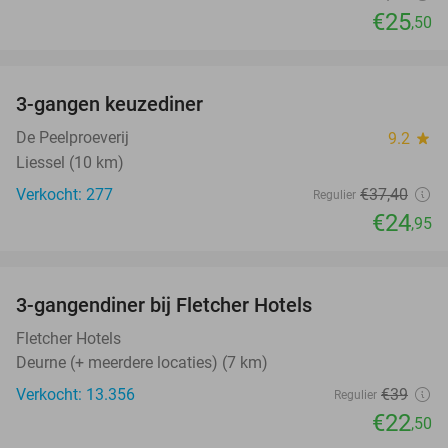
€25
,50
favorite_border
3-gangen keuzediner
33%
De Peelproeverij
9.2
star
Liessel (10 km)
Verkocht: 277
€37
,40
Regulier
€24
,95
favorite_border
3-gangendiner bij Fletcher Hotels
42%
Fletcher Hotels
Deurne (+ meerdere locaties) (7 km)
Verkocht: 13.356
€39
Regulier
€22
,50