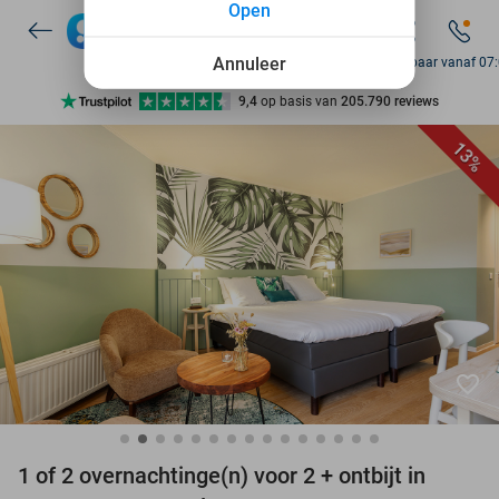
Open
7 dagen per week beschikbaar
10+ miljoen leden
Annuleer
Bereikbaar vanaf 07
9,4
op basis van
205.790 reviews
Ontdek 15.000+ deals
13%
7 dagen per week beschikbaar
10+ miljoen leden
favorite_border
1 of 2 overnachtinge(n) voor 2 + ontbijt in