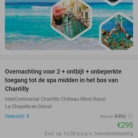
favorite_border
Overnachting voor 2 + ontbijt + onbeperkte
25%
toegang tot de spa midden in het bos van
Chantilly
InterContinental Chantilly Château Mont Royal
La Chapelle-en-Serval
Verkocht: 9
€392
Regulier
€295
Excl. ca. €3,50 p.p.p.n. toeristenbelasting