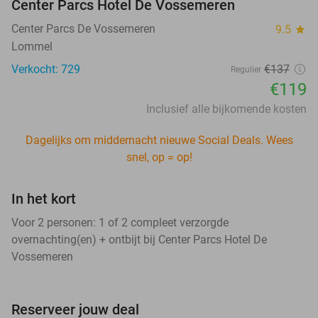
Center Parcs Hotel De Vossemeren
Center Parcs De Vossemeren
9.5
star
Lommel
Verkocht: 729
€137
Regulier
€119
Inclusief alle bijkomende kosten
Dagelijks om middernacht nieuwe Social Deals. Wees
snel, op = op!
In het kort
Voor 2 personen: 1 of 2 compleet verzorgde
overnachting(en) + ontbijt bij Center Parcs Hotel De
Vossemeren
Reserveer jouw deal