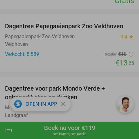
Gratis
favorite_border
Dagentree Papegaaienpark Zoo Veldhoven
26%
Papegaaienpark Zoo Veldhoven
9.4
star
Veldhoven
Verkocht: 8.589
€18
Regulier
€13
,25
favorite_border
Dagentree voor park Mondo Verde +
25%
onbeperkt eten en drinken
close
OPEN IN APP
Mondo Verde
8.3
star
Landgraaf
Verkocht: 31.208
€28
,50
Regulier
Boek nu voor €119
hotel
shopping_cart
Boek nu
navigate_next
€21
,50
per kamer, per nacht