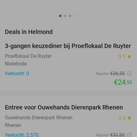
favorite_border
Deals in Helmond
3-gangen keuzediner bij Proeflokaal De Ruyter
33%
NEW
TODAY
Proeflokaal De Ruyter
9.5
star
Nistelrode
Verkocht: 0
€36
,55
Regulier
€24
,50
favorite_border
Entree voor Ouwehands Dierenpark Rhenen
19%
NEW
TODAY
Ouwehands Dierenpark Rhenen
9.5
star
Rhenen
Verkocht: 2.570
€31
,50
Regulier