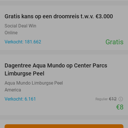
favorite_border
Gratis kans op een droomreis t.w.v. €3.000
Social Deal Win
Online
Gratis
Verkocht: 181.662
favorite_border
Dagentree Aqua Mundo op Center Parcs
33%
Limburgse Peel
Aqua Mundo Limburgse Peel
America
Verkocht: 6.161
€12
Regulier
€8