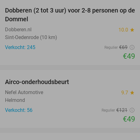
Dobberen (2 tot 3 uur) voor 2-8 personen op de
29%
Dommel
Dobberen.nl
10.0
star
Sint-Oedenrode (10 km)
Verkocht: 245
€69
Regulier
€49
favorite_border
Airco-onderhoudsbeurt
60%
Nefel Automotive
9.7
star
Helmond
Verkocht: 56
€121
Regulier
€49
favorite_border