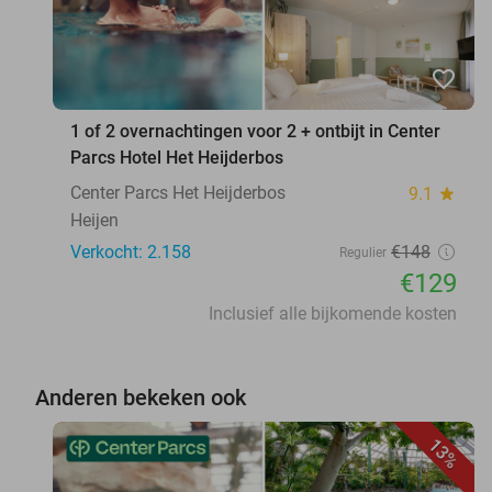
favorite_border
1 of 2 overnachtingen voor 2 + ontbijt in Center
Parcs Hotel Het Heijderbos
Center Parcs Het Heijderbos
9.1
star
Heijen
Verkocht: 2.158
€148
Regulier
€129
Inclusief alle bijkomende kosten
Anderen bekeken ook
13%