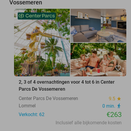
Vossemeren
favorite_border
2, 3 of 4 overnachtingen voor 4 tot 6 in Center
Parcs De Vossemeren
Center Parcs De Vossemeren
9.5
star
Lommel
0 min.
directions_walk
€263
Verkocht: 62
Inclusief alle bijkomende kosten