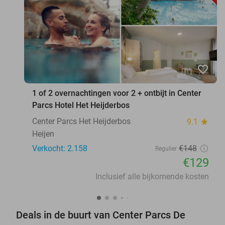
favorite_border
1 of 2 overnachtingen voor 2 + ontbijt in Center
Parcs Hotel Het Heijderbos
Center Parcs Het Heijderbos
9.1
star
Heijen
Verkocht: 2.158
€148
Regulier
€129
Inclusief alle bijkomende kosten
Deals in de buurt van Center Parcs De