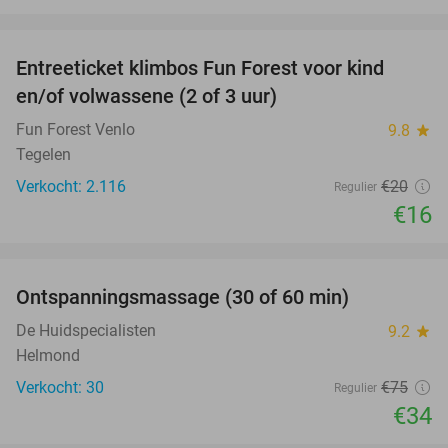
favorite_border
Entreeticket klimbos Fun Forest voor kind
20%
en/of volwassene (2 of 3 uur)
Fun Forest Venlo
9.8
star
Tegelen
Verkocht: 2.116
€20
Regulier
€16
favorite_border
Ontspanningsmassage (30 of 60 min)
55%
De Huidspecialisten
9.2
star
Helmond
Verkocht: 30
€75
Regulier
€34