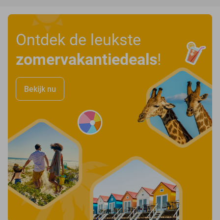
Ontdek de leukste
zomervakantiedeals
!
Bekijk nu