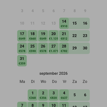
3
4
5
6
7
8
9
14
10
11
12
13
15
16
€910
17
18
19
20
21
22
23
€649
€660
€649
€1.131
€812
24
25
26
27
28
29
30
€578
€590
€578
€1.071
€782
31
€359
september 2026
Ma
Di
Wo
Do
Vr
Za
Zo
1
2
3
4
5
6
€368
€356
€820
€637
7
8
9
10
11