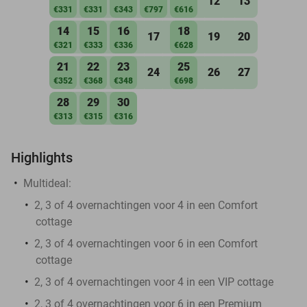
12
13
€331
€331
€343
€797
€616
14
15
16
18
17
19
20
€321
€333
€336
€628
21
22
23
25
24
26
27
€352
€368
€348
€698
28
29
30
€313
€315
€316
Highlights
Multideal:
2, 3 of 4 overnachtingen voor 4 in een Comfort
cottage
2, 3 of 4 overnachtingen voor 6 in een Comfort
cottage
2, 3 of 4 overnachtingen voor 4 in een VIP cottage
2, 3 of 4 overnachtingen voor 6 in een Premium