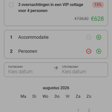
3 overnachtingen in een VIP cottage
15%
voor 4 personen
€628
€738,82
remove_circle_outline
add_circle_outline
1
Accommodatie
remove_circle_outline
add_circle_outline
2
Personen
Inchecken
Uitchecken
Kies datum
Kies datum
augustus 2026
Ma
Di
Wo
Do
Vr
Za
Zo
1
2