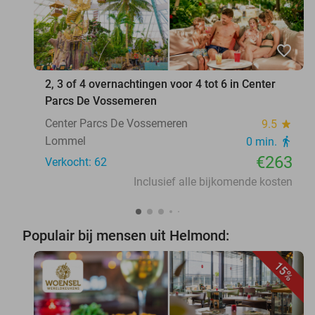
favorite_border
2, 3 of 4 overnachtingen voor 4 tot 6 in Center
Parcs De Vossemeren
Center Parcs De Vossemeren
9.5
star
Lommel
0 min.
directions_walk
€263
Verkocht: 62
Inclusief alle bijkomende kosten
Populair bij mensen uit Helmond:
15%