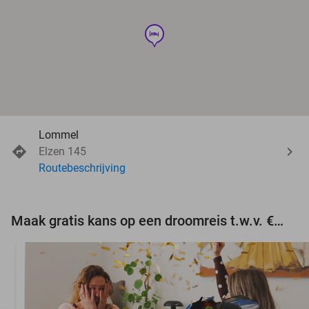
hotel
Lommel
Elzen 145
Routebeschrijving
Maak gratis kans op een droomreis t.w.v. €3.000!