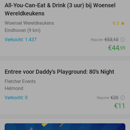
All-You-Can-Eat & Drink (3 uur) bij Woensel
15%
Wereldkeukens
Woensel Wereldkeukens
9.3
star
Eindhoven (9 km)
Verkocht: 1.437
€53
,10
Regulier
€44
,95
favorite_border
Entree voor Daddy's Playground: 80's Night
45%
NEW
TODAY
Fletcher Events
Helmond
Verkocht: 0
€20
Regulier
€11