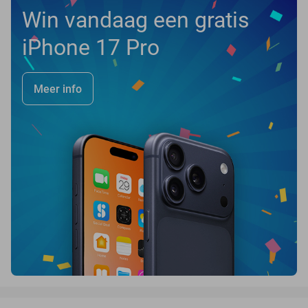
Win vandaag een gratis
iPhone 17 Pro
Meer info
favorite_border