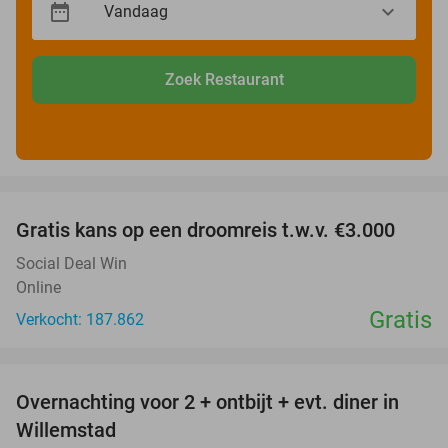
Zoek Restaurant
favorite_border
Gratis kans op een droomreis t.w.v. €3.000
Social Deal Win
Online
Gratis
Verkocht: 187.862
favorite_border
Overnachting voor 2 + ontbijt + evt. diner in
34%
Willemstad