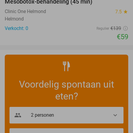
Mesobotox-behandeling (45 min)
58%
NEW
TODAY
Clinic One Helmond
7.5
star
Helmond
Verkocht: 0
€139
Regulier
€59
Voordelig spontaan uit
eten?