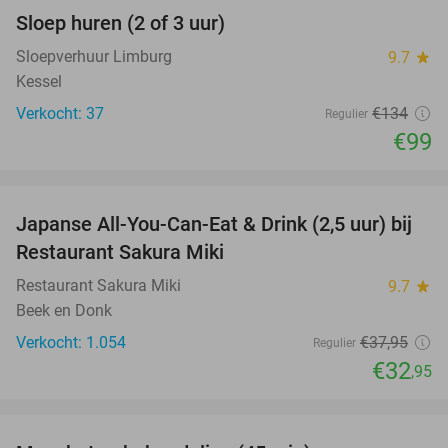
Sloep huren (2 of 3 uur)
26%
Sloepverhuur Limburg
9.7
star
Kessel
Verkocht: 37
€134
Regulier
€99
favorite_border
Japanse All-You-Can-Eat & Drink (2,5 uur) bij
13%
Restaurant Sakura Miki
Restaurant Sakura Miki
9.7
star
Beek en Donk
Verkocht: 1.054
€37
,95
Regulier
€32
,95
favorite_border