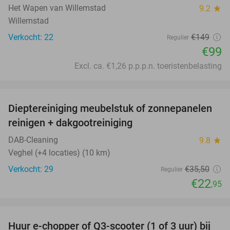
Het Wapen van Willemstad
9.2
star
Willemstad
Verkocht: 22
€149
Regulier
€99
Excl. ca. €1,26 p.p.p.n. toeristenbelasting
favorite_border
Dieptereiniging meubelstuk of zonnepanelen
35%
reinigen + dakgootreiniging
DAB-Cleaning
9.8
star
Veghel (+4 locaties) (10 km)
Verkocht: 29
€35
,50
Regulier
€22
,95
favorite_border
Huur e-chopper of Q3-scooter (1 of 3 uur) bij
43%