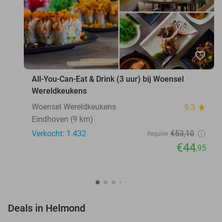
favorite_border
All-You-Can-Eat & Drink (3 uur) bij Woensel
Wereldkeukens
Woensel Wereldkeukens
9.3
star
Eindhoven (9 km)
Verkocht: 1.432
€53
,10
Regulier
€44
,95
favorite_border
Deals in Helmond