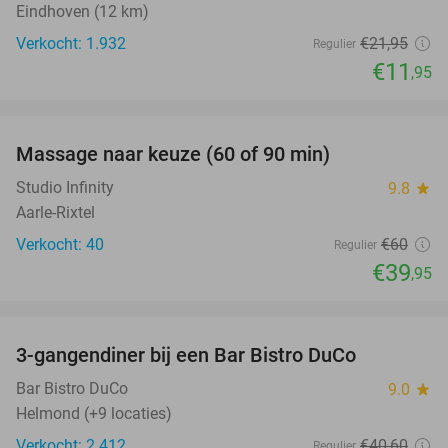
Eindhoven (12 km)
Verkocht: 1.932
€21
,95
Regulier
€11
,95
favorite_border
Massage naar keuze (60 of 90 min)
33%
Studio Infinity
9.8
star
Aarle-Rixtel
Verkocht: 40
€60
Regulier
€39
,95
favorite_border
3-gangendiner bij een Bar Bistro DuCo
45%
Bar Bistro DuCo
9.0
star
Helmond (+9 locaties)
Verkocht: 2.412
€40
,60
Regulier