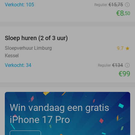
Verkocht: 105
€15
,75
Regulier
€8
,50
favorite_border
Sloep huren (2 of 3 uur)
26%
NEW
TODAY
Sloepverhuur Limburg
9.7
star
Kessel
Verkocht: 34
€134
Regulier
€99
Win vandaag een gratis
iPhone 17 Pro