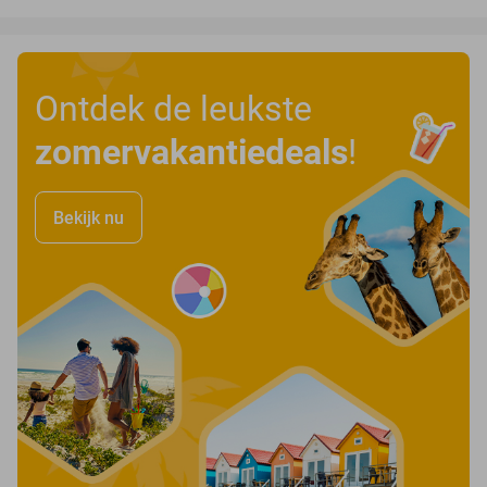
Ontdek de leukste
zomervakantiedeals
!
Bekijk nu