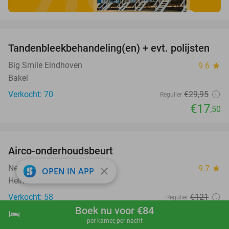
favorite_border
Tandenbleekbehandeling(en) + evt. polijsten
42%
Big Smile Eindhoven
9.6
star
Bakel
Verkocht: 70
€29
,95
Regulier
€17
,50
favorite_border
Airco-onderhoudsbeurt
60%
Nefel Automotive
9.7
star
close
OPEN IN APP
Helmond
Verkocht: 58
€121
Regulier
€49
Boek nu voor €84
hotel
shopping_cart
Boek nu
navigate_next
per kamer, per nacht
favorite_border