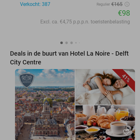
Verkocht: 387
€165
Regulier
€98
Excl. ca. €4,75 p.p.p.n. toeristenbelasting
Deals in de buurt van Hotel La Noire - Delft
City Centre
41%
favorite_border