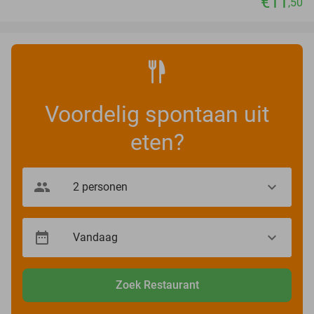
€11
,50
Voordelig spontaan uit
eten?
Zoek Restaurant