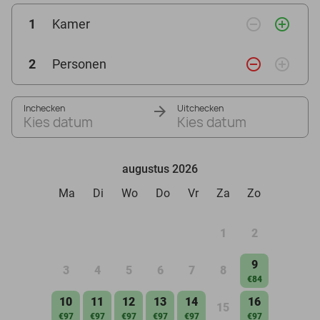
remove_circle_outline
add_circle_outline
1
Kamer
remove_circle_outline
add_circle_outline
2
Personen
Inchecken
Uitchecken
Kies datum
Kies datum
augustus 2026
Ma
Di
Wo
Do
Vr
Za
Zo
1
2
9
3
4
5
6
7
8
€84
10
11
12
13
14
16
15
€97
€97
€97
€97
€97
€97