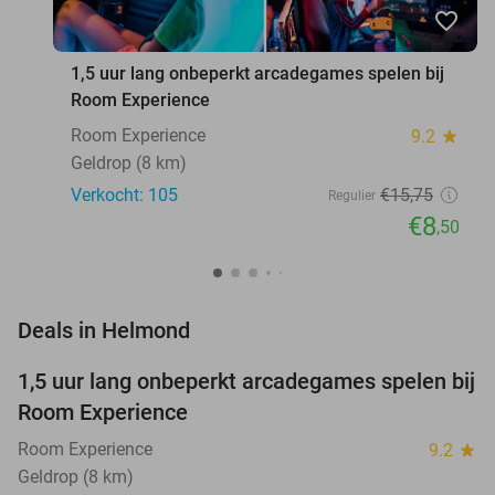
favorite_border
1,5 uur lang onbeperkt arcadegames spelen bij
Room Experience
Room Experience
9.2
star
Geldrop (8 km)
Verkocht: 105
€15
,75
Regulier
€8
,50
favorite_border
Deals in Helmond
1,5 uur lang onbeperkt arcadegames spelen bij
46%
Room Experience
Room Experience
9.2
star
Geldrop (8 km)