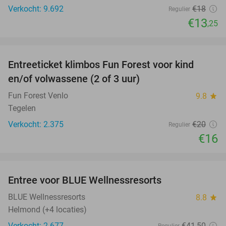
Verkocht: 9.692
€18
Regulier
€13
,25
favorite_border
Entreeticket klimbos Fun Forest voor kind
20%
en/of volwassene (2 of 3 uur)
Fun Forest Venlo
9.8
star
Tegelen
Verkocht: 2.375
€20
Regulier
€16
favorite_border
Entree voor BLUE Wellnessresorts
48%
BLUE Wellnessresorts
8.8
star
Helmond (+4 locaties)
Verkocht: 2.677
€41
,50
Regulier