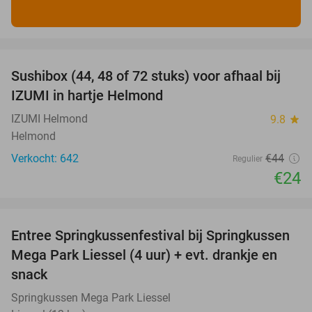
favorite_border
Sushibox (44, 48 of 72 stuks) voor afhaal bij
45%
IZUMI in hartje Helmond
IZUMI Helmond
9.8
star
Helmond
Verkocht: 642
€44
Regulier
€24
favorite_border
Entree Springkussenfestival bij Springkussen
53%
Mega Park Liessel (4 uur) + evt. drankje en
snack
Springkussen Mega Park Liessel