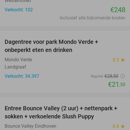
Westerhoven
€248
Verkocht: 102
Inclusief alle bijkomende kosten
favorite_border
Dagentree voor park Mondo Verde +
25%
onbeperkt eten en drinken
Mondo Verde
8.3
star
Landgraaf
Verkocht: 34.397
€28
,50
Regulier
€21
,50
favorite_border
Entree Bounce Valley (2 uur) + nettenpark +
46%
sokken + verkoelende Slush Puppy
Bounce Valley Eindhoven
8.8
star