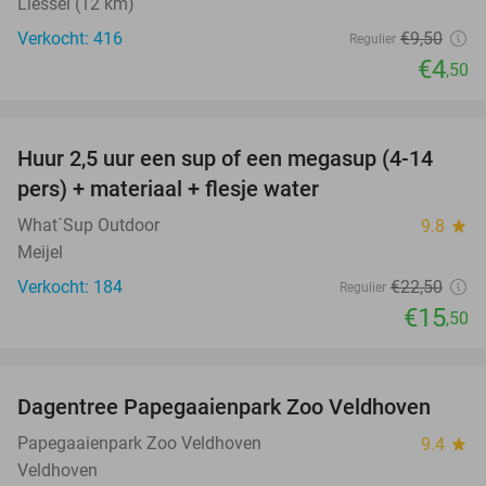
Liessel (12 km)
Verkocht: 416
€9
,50
Regulier
€4
,50
favorite_border
Huur 2,5 uur een sup of een megasup (4-14
31%
pers) + materiaal + flesje water
What´Sup Outdoor
9.8
star
Meijel
Verkocht: 184
€22
,50
Regulier
€15
,50
favorite_border
Dagentree Papegaaienpark Zoo Veldhoven
26%
Papegaaienpark Zoo Veldhoven
9.4
star
Veldhoven