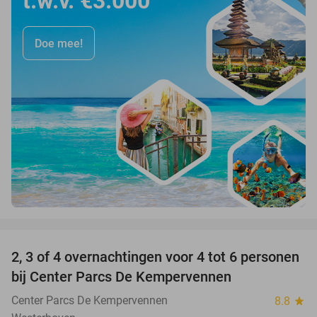
t.w.v. €3.000
Doe mee!
favorite_border
2, 3 of 4 overnachtingen voor 4 tot 6 personen
bij Center Parcs De Kempervennen
Center Parcs De Kempervennen
8.8
star