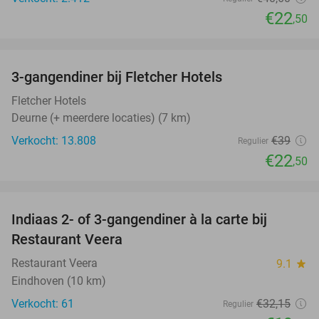
€22
,50
favorite_border
3-gangendiner bij Fletcher Hotels
42%
Fletcher Hotels
Deurne (+ meerdere locaties) (7 km)
Verkocht: 13.808
€39
Regulier
€22
,50
favorite_border
Indiaas 2- of 3-gangendiner à la carte bij
39%
Restaurant Veera
Restaurant Veera
9.1
star
Eindhoven (10 km)
Verkocht: 61
€32
,15
Regulier