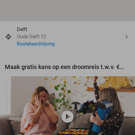
Delft
Oude Delft 72
Routebeschrijving
Maak gratis kans op een droomreis t.w.v. €3.000!
play_circle