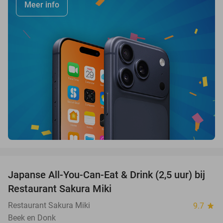
Meer info
favorite_border
Japanse All-You-Can-Eat & Drink (2,5 uur) bij
13%
Restaurant Sakura Miki
Restaurant Sakura Miki
9.7
star
Beek en Donk