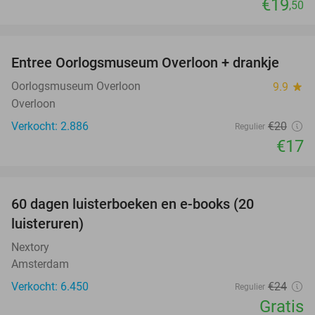
€19
,50
favorite_border
Entree Oorlogsmuseum Overloon + drankje
15%
Oorlogsmuseum Overloon
9.9
star
Overloon
Verkocht: 2.886
€20
Regulier
€17
favorite_border
100%
60 dagen luisterboeken en e-books (20
luisteruren)
Nextory
Amsterdam
Verkocht: 6.450
€24
Regulier
Gratis