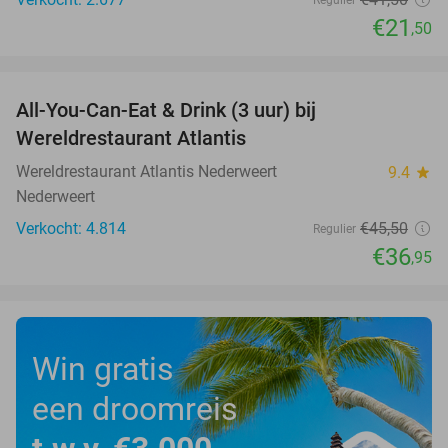
€21
,50
favorite_border
All-You-Can-Eat & Drink (3 uur) bij
19%
Wereldrestaurant Atlantis
Wereldrestaurant Atlantis Nederweert
9.4
star
Nederweert
Verkocht: 4.814
€45
,50
Regulier
€36
,95
Win gratis
een droomreis