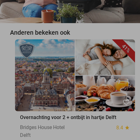
Anderen bekeken ook
41%
favorite_border
Overnachting voor 2 + ontbijt in hartje Delft
Bridges House Hotel
8.4
star
Delft