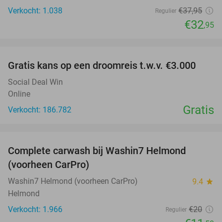
Verkocht: 1.038
€37
,95
Regulier
€32
,95
favorite_border
Gratis kans op een droomreis t.w.v. €3.000
Social Deal Win
Online
Gratis
Verkocht: 186.782
favorite_border
Complete carwash bij Washin7 Helmond
43%
(voorheen CarPro)
Washin7 Helmond (voorheen CarPro)
9.4
star
Helmond
Verkocht: 1.966
€20
Regulier